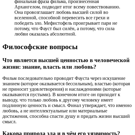
финальная фраза фильма, произнесенная
Архангелом, подводит итог всему повествованию.
Она провозглашает любовь высшей силой во
вселенной, способной перевесить все грехи и
победить зло. Мефистофель проигрывает пари не
потому, что Фауст был силён, а потому, что сила
любви оказалась абсолютной.
Философские вопросы
Что является высшей ценностью в человеческой
жизни: знание, власть или любовь?
Фильм последовательно проводит Фауста через искушение
знанием (которое оказывается бессильным), властью (которая
не приносит удовлетворения) и наслаждениями (которые
оказываются пустыми). В конечном итоге он приходит к
выводу, что только любовь к другому человеку имеет
подлинную ценность и смысл. Финал утверждает, что именно
любовь, а не интеллектуальные или материальные
достижения, способна спасти душу и придать жизни высший
смысл.
Какова природа зла и в чём его уязвимость?