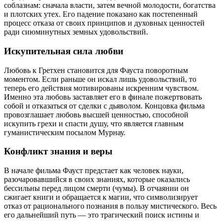
соблазнам: сначала власти, затем вечной молодости, богатства
и плотских утех. Его падение показано как постепенный
процесс отказа от своих принципов и духовных ценностей
ради сиюминутных земных удовольствий.
Искупительная сила любви
Любовь к Гретхен становится для Фауста поворотным
моментом. Если раньше он искал лишь удовольствий, то
теперь его действия мотивированы искренним чувством.
Именно эта любовь заставляет его в финале пожертвовать
собой и отказаться от сделки с дьяволом. Концовка фильма
провозглашает любовь высшей ценностью, способной
искупить грехи и спасти душу, что является главным
гуманистическим посылом Мурнау.
Конфликт знания и веры
В начале фильма Фауст предстает как человек науки,
разочаровавшийся в своих знаниях, которые оказались
бессильны перед лицом смерти (чумы). В отчаянии он
сжигает книги и обращается к магии, что символизирует
отказ от рационального познания в пользу мистического. Весь
его дальнейший путь — это трагический поиск истины и