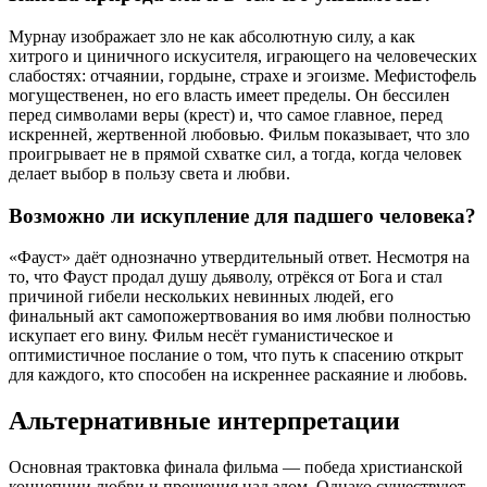
Мурнау изображает зло не как абсолютную силу, а как
хитрого и циничного искусителя, играющего на человеческих
слабостях: отчаянии, гордыне, страхе и эгоизме. Мефистофель
могущественен, но его власть имеет пределы. Он бессилен
перед символами веры (крест) и, что самое главное, перед
искренней, жертвенной любовью. Фильм показывает, что зло
проигрывает не в прямой схватке сил, а тогда, когда человек
делает выбор в пользу света и любви.
Возможно ли искупление для падшего человека?
«Фауст» даёт однозначно утвердительный ответ. Несмотря на
то, что Фауст продал душу дьяволу, отрёкся от Бога и стал
причиной гибели нескольких невинных людей, его
финальный акт самопожертвования во имя любви полностью
искупает его вину. Фильм несёт гуманистическое и
оптимистичное послание о том, что путь к спасению открыт
для каждого, кто способен на искреннее раскаяние и любовь.
Альтернативные интерпретации
Основная трактовка финала фильма — победа христианской
концепции любви и прощения над злом. Однако существуют