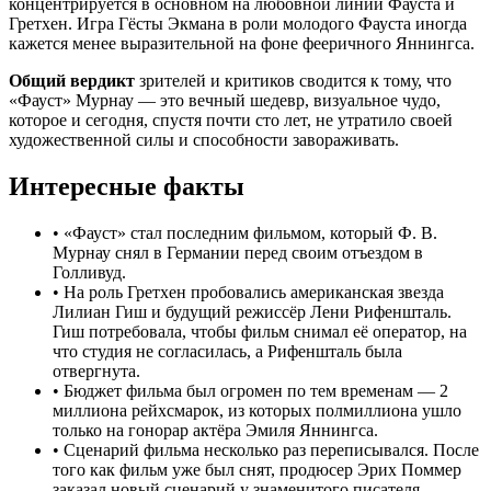
концентрируется в основном на любовной линии Фауста и
Гретхен. Игра Гёсты Экмана в роли молодого Фауста иногда
кажется менее выразительной на фоне фееричного Яннингса.
Общий вердикт
зрителей и критиков сводится к тому, что
«Фауст» Мурнау — это вечный шедевр, визуальное чудо,
которое и сегодня, спустя почти сто лет, не утратило своей
художественной силы и способности завораживать.
Интересные факты
•
«Фауст» стал последним фильмом, который Ф. В.
Мурнау снял в Германии перед своим отъездом в
Голливуд.
•
На роль Гретхен пробовались американская звезда
Лилиан Гиш и будущий режиссёр Лени Рифеншталь.
Гиш потребовала, чтобы фильм снимал её оператор, на
что студия не согласилась, а Рифеншталь была
отвергнута.
•
Бюджет фильма был огромен по тем временам — 2
миллиона рейхсмарок, из которых полмиллиона ушло
только на гонорар актёра Эмиля Яннингса.
•
Сценарий фильма несколько раз переписывался. После
того как фильм уже был снят, продюсер Эрих Поммер
заказал новый сценарий у знаменитого писателя