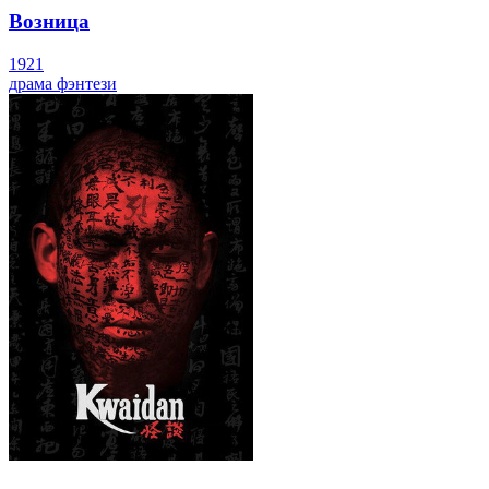
Возница
1921
драма
фэнтези