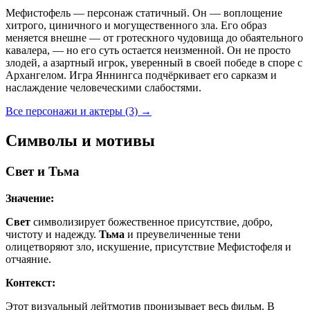
Мефистофель — персонаж статичный. Он — воплощение
хитрого, циничного и могущественного зла. Его образ
меняется внешне — от гротескного чудовища до обаятельного
кавалера, — но его суть остается неизменной. Он не просто
злодей, а азартный игрок, уверенный в своей победе в споре с
Архангелом. Игра Яннингса подчёркивает его сарказм и
наслаждение человеческими слабостями.
Все персонажи и актеры (3)
→
Символы и мотивы
Свет и Тьма
Значение:
Свет
символизирует божественное присутствие, добро,
чистоту и надежду.
Тьма
и преувеличенные тени
олицетворяют зло, искушение, присутствие Мефистофеля и
отчаяние.
Контекст:
Этот визуальный лейтмотив пронизывает весь фильм. В