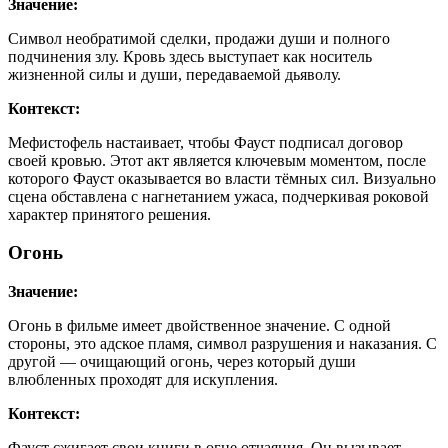
Значение:
Символ необратимой сделки, продажи души и полного
подчинения злу. Кровь здесь выступает как носитель
жизненной силы и души, передаваемой дьяволу.
Контекст:
Мефистофель настаивает, чтобы Фауст подписал договор
своей кровью. Этот акт является ключевым моментом, после
которого Фауст оказывается во власти тёмных сил. Визуально
сцена обставлена с нагнетанием ужаса, подчеркивая роковой
характер принятого решения.
Огонь
Значение:
Огонь в фильме имеет двойственное значение. С одной
стороны, это адское пламя, символ разрушения и наказания. С
другой — очищающий огонь, через который души
влюбленных проходят для искупления.
Контекст:
Фауст сжигает свои книги в огне отчаяния. Он вызывает