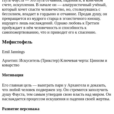
Путь Фауста — это путь отчаяния, падения и, в конечном
счете, искупления. В начале он — альтруистичный учёный,
который хочет спасти человечество, но, столкнувшись с
бессилием, впадает в гордыню и отчаяние. Продав душу, он
превращается из мудрого старца в эгоистичного юношу,
ищущего лишь наслаждений. Однако любовь к Гретхен
пробуждает в нём человечность и способность к
самопожертвованию, что и приводит его к спасению.
Мефистофель
Emil Jannings
Архетип:
Искуситель (Трикстер)
Ключевая черта:
Цинизм и
коварство
Мотивация
Его главная цель — выиграть пари у Архангела и доказать,
что любой человек подвержен злу. Он стремится заполучить
душу Фауста, тем самым утвердив свою власть над миром. Он
наслаждается процессом искушения и падения своей жертвы.
Развитие персонажа