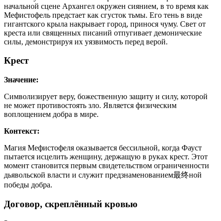
начальной сцене Архангел окружен сиянием, в то время как
Мефистофель предстает как сгусток тьмы. Его тень в виде
гигантского крыла накрывает город, принося чуму. Свет от
креста или священных писаний отпугивает демонические
силы, демонстрируя их уязвимость перед верой.
Крест
Значение:
Символизирует веру, божественную защиту и силу, которой
не может противостоять зло. Является физическим
воплощением добра в мире.
Контекст:
Магия Мефистофеля оказывается бессильной, когда Фауст
пытается исцелить женщину, держащую в руках крест. Этот
момент становится первым свидетельством ограниченности
дьявольской власти и служит предзнаменованием最终ной
победы добра.
Договор, скреплённый кровью