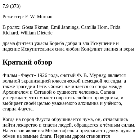
7.9
(373)
Режиссер:
F. W. Murnau
В ролях:
Gösta Ekman, Emil Jannings, Camilla Horn, Frida
Richard, William Dieterle
драма
фэнтези
ужасы
Борьба добра и зла
Искушение и
падение
Искупительная сила любви
Конфликт знания и веры
Краткий обзор
Фильм «Фауст» 1926 года, снятый Ф. В. Мурнау, является
вольной экранизацией классической немецкой легенды, а
также трагедии Гёте. Сюжет начинается со спора между
Архангелом и Сатаной о сущности человека. Сатана
утверждает, что сможет совратить любого праведника, и
выбирает своей целью уважаемого алхимика и учёного,
старца Фауста.
Когда на город Фауста обрушивается чума, он, отчаявшись
найти лекарство и спасти людей, обращается к тёмным силам.
На его зов является Мефистофель и предлагает сделку: душа в
обмен на земные блага. Первым даром становится