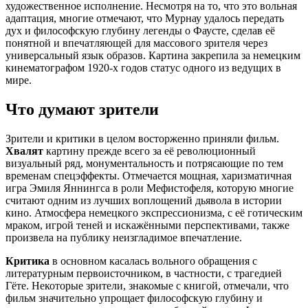
художественное исполнение. Несмотря на то, что это вольная
адаптация, многие отмечают, что Мурнау удалось передать
дух и философскую глубину легенды о Фаусте, сделав её
понятной и впечатляющей для массового зрителя через
универсальный язык образов. Картина закрепила за немецким
кинематографом 1920-х годов статус одного из ведущих в
мире.
Что думают зрители
Зрители и критики в целом восторженно приняли фильм.
Хвалят
картину прежде всего за её революционный
визуальный ряд, монументальность и потрясающие по тем
временам спецэффекты. Отмечается мощная, харизматичная
игра Эмиля Яннингса в роли Мефистофеля, которую многие
считают одним из лучших воплощений дьявола в истории
кино. Атмосфера немецкого экспрессионизма, с её готическим
мраком, игрой теней и искажёнными перспективами, также
произвела на публику неизгладимое впечатление.
Критика
в основном касалась вольного обращения с
литературным первоисточником, в частности, с трагедией
Гёте. Некоторые зрители, знакомые с книгой, отмечали, что
фильм значительно упрощает философскую глубину и