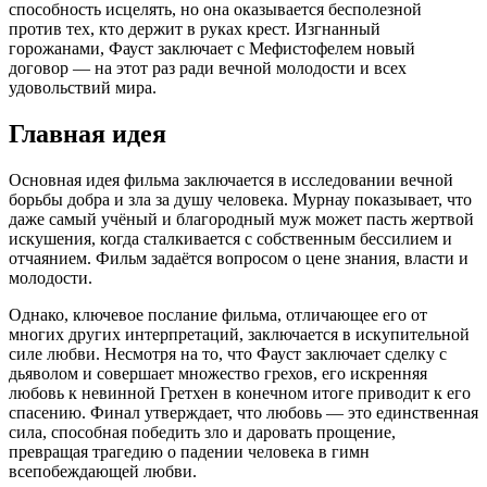
способность исцелять, но она оказывается бесполезной
против тех, кто держит в руках крест. Изгнанный
горожанами, Фауст заключает с Мефистофелем новый
договор — на этот раз ради вечной молодости и всех
удовольствий мира.
Главная идея
Основная идея фильма заключается в исследовании вечной
борьбы добра и зла за душу человека. Мурнау показывает, что
даже самый учёный и благородный муж может пасть жертвой
искушения, когда сталкивается с собственным бессилием и
отчаянием. Фильм задаётся вопросом о цене знания, власти и
молодости.
Однако, ключевое послание фильма, отличающее его от
многих других интерпретаций, заключается в искупительной
силе любви. Несмотря на то, что Фауст заключает сделку с
дьяволом и совершает множество грехов, его искренняя
любовь к невинной Гретхен в конечном итоге приводит к его
спасению. Финал утверждает, что любовь — это единственная
сила, способная победить зло и даровать прощение,
превращая трагедию о падении человека в гимн
всепобеждающей любви.