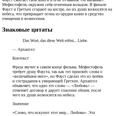
Мефистофеля, окружив себя огненным кольцом. В финале
Фауст и Гретхен сгорают на костре, но их души возносятся на
небеса, что превращает огонь из орудия казни в средство
очищения и вознесения.
Знаковые цитаты
Das Wort, das diese Welt erlöst... Liebe.
— Архангел
Контекст
Фраза звучит в самом конце фильма. Мефистофель
требует душу Фауста, так как тот произнёс слова о
«величайшем миге», но Фауст сделал это из любви
и сострадания к умирающей Гретхен. Архангел
объявляет, что одно это слово — «Любовь» —
отменяет договор и дарует спасение обоим, после
чего их души возносятся на небеса.
Значение
«Слово, что искупит этот мир... Любовь». Эта