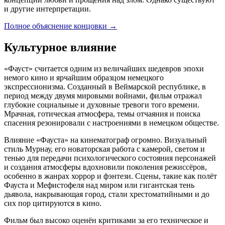
и другие интерпретации.
Полное объяснение концовки
→
Культурное влияние
«Фауст» считается одним из величайших шедевров эпохи
немого кино и ярчайшим образцом немецкого
экспрессионизма. Созданный в Веймарской республике, в
период между двумя мировыми войнами, фильм отражал
глубокие социальные и духовные тревоги того времени.
Мрачная, готическая атмосфера, темы отчаяния и поиска
спасения резонировали с настроениями в немецком обществе.
Влияние «Фауста» на кинематограф огромно. Визуальный
стиль Мурнау, его новаторская работа с камерой, светом и
тенью для передачи психологического состояния персонажей
и создания атмосферы вдохновили поколения режиссёров,
особенно в жанрах хоррор и фэнтези. Сцены, такие как полёт
Фауста и Мефистофеля над миром или гигантская тень
дьявола, накрывающая город, стали хрестоматийными и до
сих пор цитируются в кино.
Фильм был высоко оценён критиками за его техническое и