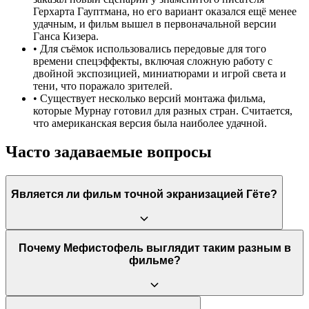
Герхарта Гауптмана, но его вариант оказался ещё менее
удачным, и фильм вышел в первоначальной версии
Ганса Кизера.
•
Для съёмок использовались передовые для того
времени спецэффекты, включая сложную работу с
двойной экспозицией, миниатюрами и игрой света и
тени, что поражало зрителей.
•
Существует несколько версий монтажа фильма,
которые Мурнау готовил для разных стран. Считается,
что американская версия была наиболее удачной.
Часто задаваемые вопросы
Является ли фильм точной экранизацией Гёте?
Нет, фильм не является точной экранизацией. Режиссёр Ф. В.
Почему Мефистофель выглядит таким разным в
Мурнау и сценарист Ганс Кизер создали свою версию, взяв за
фильме?
основу не только трагедию Гёте, но и более ранние народные
немецкие легенды о докторе Фаусте, а также пьесу
Кристофера Марло. Фильм концентрируется на первой части
трагедии Гёте и значительно упрощает её философское