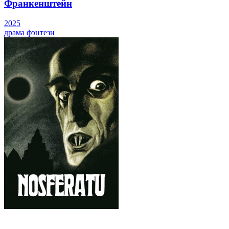
Франкенштейн
2025
драма
фэнтези