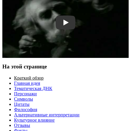
Смотреть трейлер
На этой странице
Краткий обзор
Главная идея
Тематическая ДНК
Персонажи
Символы
Цитаты
Философия
Альтернативные интерпретации
Культурное влияние
Отзывы
Факты