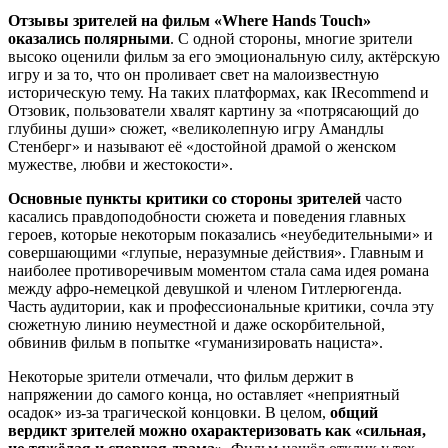
Отзывы зрителей на фильм «Where Hands Touch»
оказались полярными
. С одной стороны, многие зрители
высоко оценили фильм за его эмоциональную силу, актёрскую
игру и за то, что он проливает свет на малоизвестную
историческую тему. На таких платформах, как IRecommend и
Отзовик, пользователи хвалят картину за «потрясающий до
глубины души» сюжет, «великолепную игру Амандлы
Стенберг» и называют её «достойной драмой о женском
мужестве, любви и жестокости».
Основные пункты критики со стороны зрителей
часто
касались правдоподобности сюжета и поведения главных
героев, которые некоторым показались «неубедительными» и
совершающими «глупые, неразумные действия». Главным и
наиболее противоречивым моментом стала сама идея романа
между афро-немецкой девушкой и членом Гитлерюгенда.
Часть аудитории, как и профессиональные критики, сочла эту
сюжетную линию неуместной и даже оскорбительной,
обвинив фильм в попытке «гуманизировать нациста».
Некоторые зрители отмечали, что фильм держит в
напряжении до самого конца, но оставляет «неприятный
осадок» из-за трагической концовки. В целом,
общий
вердикт зрителей можно охарактеризовать как «сильная,