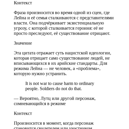
Контекст
Фраза произносится во время одной из сцен, где
Лейна и её семья сталкиваются с представителями
власти. Она подчёркивает экзистенциальную
угрозу, с которой сталкивается героиня: её не
просто преследуют, её существование отрицают.
Значение
Эта цитата отражает суть нацистской идеологии,
которая отрицает само существование людей, не
вписывающихся в их арийские стандарты. Для
режима Лейна — не человек, а «проблема»,
которую нужно устранить.
It is not war to cause harm to ordinary
people. Soldiers do not do that.
— Вероятно, Лутц или другой персонаж,
сомневающийся в режиме
Контекст
Произносится в момент, когда персонаж
становится свидетелем или участником