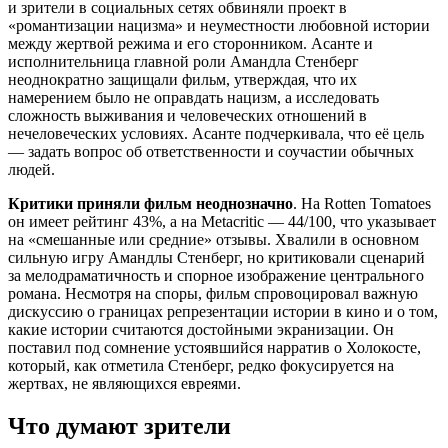
и зрители в социальных сетях обвиняли проект в
«романтизации нацизма» и неуместности любовной истории
между жертвой режима и его сторонником. Асанте и
исполнительница главной роли Амандла Стенберг
неоднократно защищали фильм, утверждая, что их
намерением было не оправдать нацизм, а исследовать
сложность выживания и человеческих отношений в
нечеловеческих условиях. Асанте подчеркивала, что её цель
— задать вопрос об ответственности и соучастии обычных
людей.
Критики приняли фильм неоднозначно
. На Rotten Tomatoes
он имеет рейтинг 43%, а на Metacritic — 44/100, что указывает
на «смешанные или средние» отзывы. Хвалили в основном
сильную игру Амандлы Стенберг, но критиковали сценарий
за мелодраматичность и спорное изображение центрального
романа. Несмотря на споры, фильм спровоцировал важную
дискуссию о границах репрезентации истории в кино и о том,
какие истории считаются достойными экранизации. Он
поставил под сомнение устоявшийся нарратив о Холокосте,
который, как отметила Стенберг, редко фокусируется на
жертвах, не являющихся евреями.
Что думают зрители