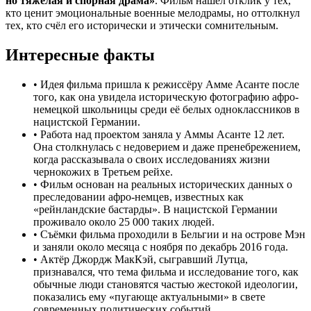
но тяжёлая и спорная драма»
. Фильм нашёл отклик у тех,
кто ценит эмоциональные военные мелодрамы, но оттолкнул
тех, кто счёл его исторически и этически сомнительным.
Интересные факты
•
Идея фильма пришла к режиссёру Амме Асанте после
того, как она увидела историческую фотографию афро-
немецкой школьницы среди её белых одноклассников в
нацистской Германии.
•
Работа над проектом заняла у Аммы Асанте 12 лет.
Она столкнулась с недоверием и даже пренебрежением,
когда рассказывала о своих исследованиях жизни
чернокожих в Третьем рейхе.
•
Фильм основан на реальных исторических данных о
преследовании афро-немцев, известных как
«рейнландские бастарды». В нацистской Германии
проживало около 25 000 таких людей.
•
Съёмки фильма проходили в Бельгии и на острове Мэн
и заняли около месяца с ноября по декабрь 2016 года.
•
Актёр Джордж МакКэй, сыгравший Лутца,
признавался, что тема фильма и исследование того, как
обычные люди становятся частью жестокой идеологии,
показались ему «пугающе актуальными» в свете
современных политических событий.