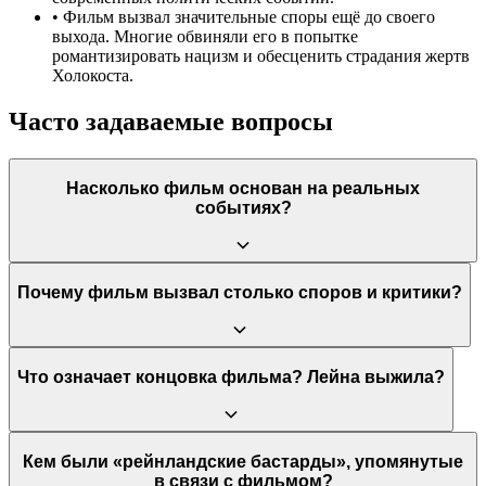
•
Фильм вызвал значительные споры ещё до своего
выхода. Многие обвиняли его в попытке
романтизировать нацизм и обесценить страдания жертв
Холокоста.
Часто задаваемые вопросы
Насколько фильм основан на реальных
событиях?
Фильм основан на реальном историческом факте
Почему фильм вызвал столько споров и критики?
существования и преследования афро-немцев в Третьем
рейхе. Однако история любви Лейны и Лутца является
вымышленной. Режиссёр Амма Асанте использовала этот
вымышленный сюжет, чтобы исследовать реальные
Основная причина споров — изображение романтических
Что означает концовка фильма? Лейна выжила?
исторические условия и проблемы, с которыми сталкивались
отношений между жертвой нацизма и членом Гитлерюгенда.
дети от смешанных браков в нацистской Германии.
Критики и часть зрителей сочли, что это «романтизирует» и
«гуманизирует» нациста, умаляя ужасы режима. Создатели
фильма, в свою очередь, утверждали, что их целью было
Да, Лейна выживает. В финале её спасают американские
Кем были «рейнландские бастарды», упомянутые
показать сложность человеческой натуры и исследовать, как
солдаты, и она рожает ребёнка от Лутца. Концовка
в связи с фильмом?