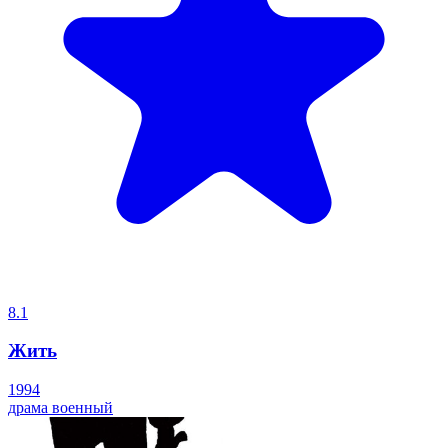
8.1
Жить
1994
драма
военный