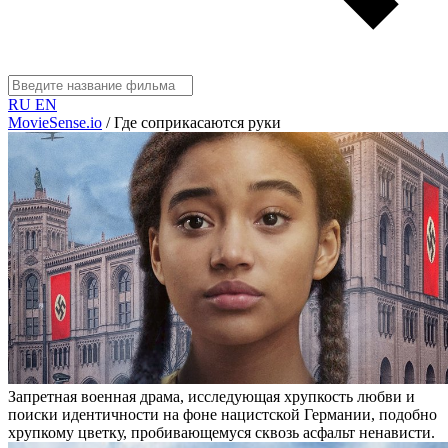
RU
EN
MovieSense.io
/
Где соприкасаются руки
Запретная военная драма, исследующая хрупкость любви и
поиски идентичности на фоне нацистской Германии, подобно
хрупкому цветку, пробивающемуся сквозь асфальт ненависти.