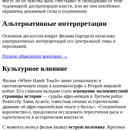
могут ли их чувства быть «чистыми» и свободными от этой
чудовищной диспропорции власти, или же они неизбежно
окрашены динамикой силы и подчинения.
Альтернативные интерпретации
Основная дискуссия вокруг фильма породила несколько
альтернативных интерпретаций его центральной темы и
персонажей.
Полное объяснение концовки
→
Культурное влияние
Фильм «Where Hands Touch» занял уникальную и
противоречивую нишу в кинематографе о Второй мировой
войне. Его главным вкладом стало
освещение малоизвестной
страницы истории
— судьбы афро-немцев в Третьем рейхе.
Режиссёр Амма Асанте, известная своими историческими
драмами об афро-европейском опыте («Белль», «Соединённое
королевство»), продолжила исследовать пересечения расы и
идентичности в историческом контексте.
С момента анонса фильм вызвал
острую полемику
. Критики