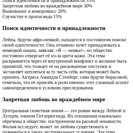
Поиск идентичности и принадлежности
35%
Запретная любовь во враждебном мире
30%
Выживание и компромисс
20%
Соучастие и пропаганда
15%
Поиск идентичности и принадлежности
Лейна, будучи афро-немкой, находится в постоянном поиске
своей идентичности. Она отчаянно хочет принадлежать к
немецкой нации, заявляя: «Я — немка!», но общество
постоянно отвергает её из-за цвета кожи. Эта тема
раскрывается через её внутренний конфликт и желание быть
принятой, что толкает её на рискованные поступки и
заставляет цепляться за ту часть себя, которая может быть
принята. Актриса Амандла Стенберг, сама будучи бирасовой,
отмечала, что её привлёк в роли именно этот сложный аспект
самоопределения в условиях преследования.
Запретная любовь во враждебном мире
Центральная сюжетная линия — это роман между Лейной и
Лутцем, членом Гитлерюгенда. Их отношения изначально
обречены в обществе, построенном на расовой ненависти.
Фильм исследует, может ли любовь существовать и
развиваться в таких экстремальных условиях. Эта тема