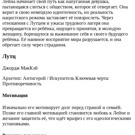
Лейна начинает свой путь как напуганная девушка,
пытающаяся слиться с обществом, которое её отвергает. Она
верит в свою немецкую идентичность, но реальность
нацистского режима заставляет её повзрослеть. Через
отношения с Лутцем и ужасы трудового лагеря она
превращается из ребёнка, ищущего принятия, в молодую
женщину, борющуюся за выживание себя и своего будущего
ребёнка. Её наивное восприятие мира разрушается, и она
обретает силу через страдания.
Лутц
Джордж МакКэй
Архетип:
Антигерой / Искупитель
Ключевая черта:
Противоречивость
Мотивация
Изначально его мотивирует долг перед страной и семьёй.
Позже его главной мотивацией становится любовь к Лейне и
желание защитить её, что идёт вразрез с его идеологическими
установками.