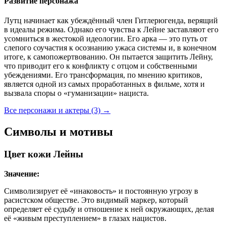
Развитие персонажа
Лутц начинает как убеждённый член Гитлерюгенда, верящий
в идеалы режима. Однако его чувства к Лейне заставляют его
усомниться в жестокой идеологии. Его арка — это путь от
слепого соучастия к осознанию ужаса системы и, в конечном
итоге, к самопожертвованию. Он пытается защитить Лейну,
что приводит его к конфликту с отцом и собственными
убеждениями. Его трансформация, по мнению критиков,
является одной из самых проработанных в фильме, хотя и
вызвала споры о «гуманизации» нациста.
Все персонажи и актеры (3)
→
Символы и мотивы
Цвет кожи Лейны
Значение:
Символизирует её «инаковость» и постоянную угрозу в
расистском обществе. Это видимый маркер, который
определяет её судьбу и отношение к ней окружающих, делая
её «живым преступлением» в глазах нацистов.