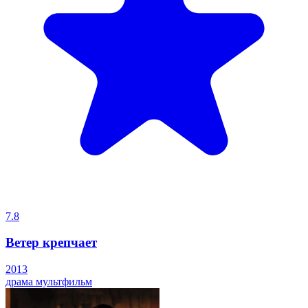
7.8
Ветер крепчает
2013
драма
мультфильм