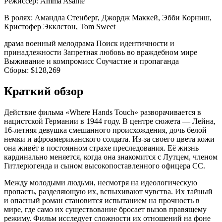
Режиссер:
Amma Asante
В ролях:
Амандла Стенберг, Джордж Маккей, Эбби Корниш,
Кристофер Экклстон, Tom Sweet
драма
военный
мелодрама
Поиск идентичности и
принадлежности
Запретная любовь во враждебном мире
Выживание и компромисс
Соучастие и пропаганда
Сборы:
$128,269
Краткий обзор
Действие фильма «Where Hands Touch» разворачивается в
нацистской Германии в 1944 году. В центре сюжета — Лейна,
16-летняя девушка смешанного происхождения, дочь белой
немки и афроамериканского солдата. Из-за своего цвета кожи
она живёт в постоянном страхе преследования. Её жизнь
кардинально меняется, когда она знакомится с Лутцем, членом
Гитлерюгенда и сыном высокопоставленного офицера СС.
Между молодыми людьми, несмотря на идеологическую
пропасть, разделяющую их, вспыхивают чувства. Их тайный
и опасный роман становится испытанием на прочность в
мире, где само их существование бросает вызов правящему
режиму. Фильм исследует сложности их отношений на фоне