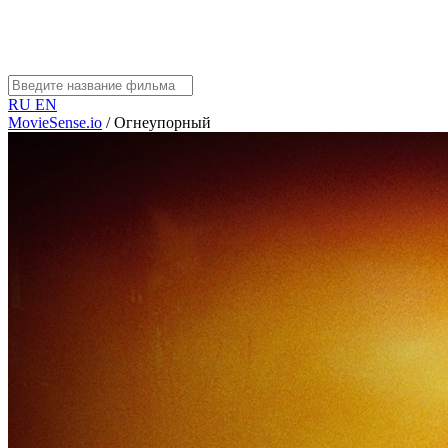
RU
EN
MovieSense.io
/
Огнеупорный