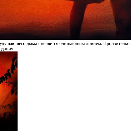
а удушающего дыма сменяется очищающим ливнем. Пронзительное
здания.