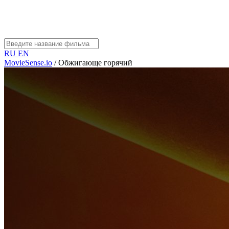
RU
EN
MovieSense.io
/
Обжигающе горячий