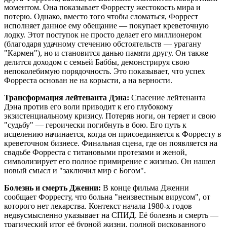
моментом. Она показывает Форресту жестокость мира и
потерю. Однако, вместо того чтобы сломаться, Форрест
исполняет данное ему обещание — покупает креветочную
лодку. Этот поступок не просто делает его миллионером
(благодаря удачному стечению обстоятельств — урагану
"Кармен"), но и становится данью памяти другу. Он также
делится доходом с семьей Баббы, демонстрируя свою
непоколебимую порядочность. Это показывает, что успех
Форреста основан не на корысти, а на верности.
Трансформация лейтенанта Дэна:
Спасение лейтенанта
Дэна против его воли приводит к его глубокому
экзистенциальному кризису. Потеряв ноги, он теряет и свою
"судьбу" — героически погибнуть в бою. Его путь к
исцелению начинается, когда он присоединяется к Форресту в
креветочном бизнесе. Финальная сцена, где он появляется на
свадьбе Форреста с титановыми протезами и женой,
символизирует его полное примирение с жизнью. Он нашел
новый смысл и "заключил мир с Богом".
Болезнь и смерть Дженни:
В конце фильма Дженни
сообщает Форресту, что больна "неизвестным вирусом", от
которого нет лекарства. Контекст начала 1980-х годов
недвусмысленно указывает на СПИД. Её болезнь и смерть —
трагический итог её бурной жизни, полной рискованного