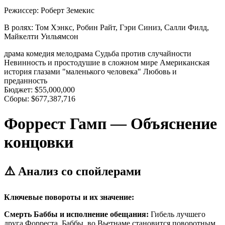
Режиссер:
Роберт Земекис
В ролях:
Том Хэнкс, Робин Райт, Гэри Синиз, Салли Филд,
Майкелти Уильямсон
драма
комедия
мелодрама
Судьба против случайности
Невинность и простодушие в сложном мире
Американская
история глазами "маленького человека"
Любовь и
преданность
Бюджет:
$55,000,000
Сборы:
$677,387,716
Форрест Гамп — Объяснение
концовки
⚠️ Анализ со спойлерами
Ключевые повороты и их значение:
Смерть Баббы и исполнение обещания:
Гибель лучшего
друга Форреста, Баббы, во Вьетнаме становится поворотным