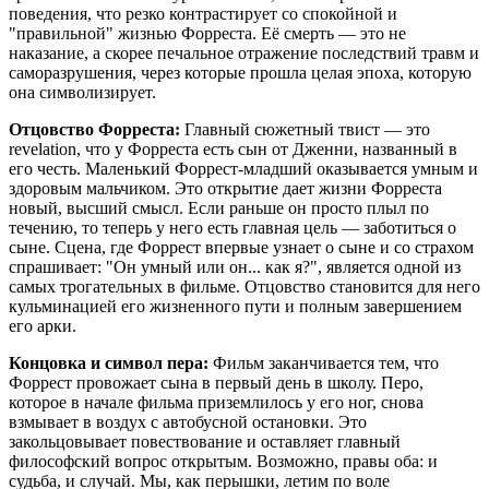
поведения, что резко контрастирует со спокойной и
"правильной" жизнью Форреста. Её смерть — это не
наказание, а скорее печальное отражение последствий травм и
саморазрушения, через которые прошла целая эпоха, которую
она символизирует.
Отцовство Форреста:
Главный сюжетный твист — это
revelation, что у Форреста есть сын от Дженни, названный в
его честь. Маленький Форрест-младший оказывается умным и
здоровым мальчиком. Это открытие дает жизни Форреста
новый, высший смысл. Если раньше он просто плыл по
течению, то теперь у него есть главная цель — заботиться о
сыне. Сцена, где Форрест впервые узнает о сыне и со страхом
спрашивает: "Он умный или он... как я?", является одной из
самых трогательных в фильме. Отцовство становится для него
кульминацией его жизненного пути и полным завершением
его арки.
Концовка и символ пера:
Фильм заканчивается тем, что
Форрест провожает сына в первый день в школу. Перо,
которое в начале фильма приземлилось у его ног, снова
взмывает в воздух с автобусной остановки. Это
закольцовывает повествование и оставляет главный
философский вопрос открытым. Возможно, правы оба: и
судьба, и случай. Мы, как перышки, летим по воле