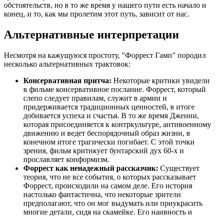
обстоятельств, но в то же время у нашего пути есть начало и
конец, и то, как мы пролетим этот путь, зависит от нас.
Альтернативные интерпретации
Несмотря на кажущуюся простоту, "Форрест Гамп" породил
несколько альтернативных трактовок:
Консервативная притча:
Некоторые критики увидели
в фильме консервативное послание. Форрест, который
слепо следует правилам, служит в армии и
придерживается традиционных ценностей, в итоге
добивается успеха и счастья. В то же время Дженни,
которая присоединяется к контркультуре, антивоенному
движению и ведет беспорядочный образ жизни, в
конечном итоге трагически погибает. С этой точки
зрения, фильм критикует бунтарский дух 60-х и
прославляет конформизм.
Форрест как ненадежный рассказчик:
Существует
теория, что не все события, о которых рассказывает
Форрест, происходили на самом деле. Его история
настолько фантастична, что некоторые зрители
предполагают, что он мог выдумать или приукрасить
многие детали, сидя на скамейке. Его наивность и