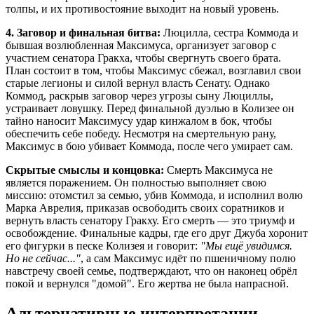
толпы, и их противостояние выходит на новый уровень.
4. Заговор и финальная битва:
Люцилла, сестра Коммода и
бывшая возлюбленная Максимуса, организует заговор с
участием сенатора Гракха, чтобы свергнуть своего брата.
План состоит в том, чтобы Максимус сбежал, возглавил свои
старые легионы и силой вернул власть Сенату. Однако
Коммод, раскрыв заговор через угрозы сыну Люциллы,
устраивает ловушку. Перед финальной дуэлью в Колизее он
тайно наносит Максимусу удар кинжалом в бок, чтобы
обеспечить себе победу. Несмотря на смертельную рану,
Максимус в бою убивает Коммода, после чего умирает сам.
Скрытые смыслы и концовка:
Смерть Максимуса не
является поражением. Он полностью выполняет свою
миссию: отомстил за семью, убив Коммода, и исполнил волю
Марка Аврелия, приказав освободить своих соратников и
вернуть власть сенатору Гракху. Его смерть — это триумф и
освобождение. Финальные кадры, где его друг Джуба хоронит
его фигурки в песке Колизея и говорит:
"Мы ещё увидимся.
Но не сейчас..."
, а сам Максимус идёт по пшеничному полю
навстречу своей семье, подтверждают, что он наконец обрёл
покой и вернулся "домой". Его жертва не была напрасной.
Альтернативные интерпретации