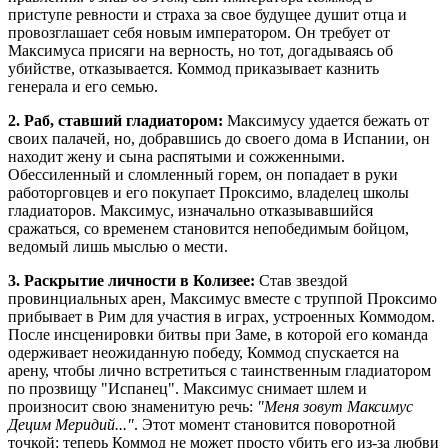
приступе ревности и страха за свое будущее душит отца и
провозглашает себя новым императором. Он требует от
Максимуса присяги на верность, но тот, догадываясь об
убийстве, отказывается. Коммод приказывает казнить
генерала и его семью.
2. Раб, ставший гладиатором:
Максимусу удается бежать от
своих палачей, но, добравшись до своего дома в Испании, он
находит жену и сына распятыми и сожженными.
Обессиленный и сломленный горем, он попадает в руки
работорговцев и его покупает Проксимо, владелец школы
гладиаторов. Максимус, изначально отказывавшийся
сражаться, со временем становится непобедимым бойцом,
ведомый лишь мыслью о мести.
3. Раскрытие личности в Колизее:
Став звездой
провинциальных арен, Максимус вместе с труппой Проксимо
прибывает в Рим для участия в играх, устроенных Коммодом.
После инсценировки битвы при Заме, в которой его команда
одерживает неожиданную победу, Коммод спускается на
арену, чтобы лично встретиться с таинственным гладиатором
по прозвищу "Испанец". Максимус снимает шлем и
произносит свою знаменитую речь:
"Меня зовут Максимус
Децим Меридий..."
. Этот момент становится поворотной
точкой: теперь Коммод не может просто убить его из-за любви