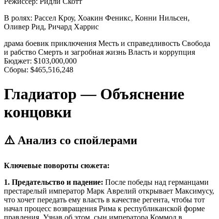
Режиссер:
Ридли Скотт
В ролях:
Рассел Кроу, Хоакин Феникс, Конни Нильсен,
Оливер Рид, Ричард Харрис
драма
боевик
приключения
Месть и справедливость
Свобода
и рабство
Смерть и загробная жизнь
Власть и коррупция
Бюджет:
$103,000,000
Сборы:
$465,516,248
Гладиатор — Объяснение
концовки
⚠️ Анализ со спойлерами
Ключевые повороты сюжета:
1. Предательство и падение:
После победы над германцами
престарелый император Марк Аврелий открывает Максимусу,
что хочет передать ему власть в качестве регента, чтобы тот
начал процесс возвращения Рима к республиканской форме
правления. Узнав об этом, сын императора Коммод в