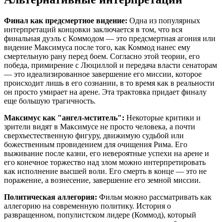
Финал как предсмертное видение:
Одна из популярных
интерпретаций концовки заключается в том, что вся
финальная дуэль с Коммодом — это предсмертная агония или
видение Максимуса после того, как Коммод нанес ему
смертельную рану перед боем. Согласно этой теории, его
победа, примирение с Люциллой и передача власти сенаторам
— это идеализированное завершение его миссии, которое
происходит лишь в его сознании, в то время как в реальности
он просто умирает на арене. Эта трактовка придает финалу
еще большую трагичность.
Максимус как "ангел-мститель":
Некоторые критики и
зрители видят в Максимусе не просто человека, а почти
сверхъестественную фигуру, движимую судьбой или
божественным провидением для очищения Рима. Его
выживание после казни, его невероятные успехи на арене и
его конечное торжество над злом можно интерпретировать
как исполнение высшей воли. Его смерть в конце — это не
поражение, а вознесение, завершение его земной миссии.
Политическая аллегория:
Фильм можно рассматривать как
аллегорию на современную политику. История о
развращенном, популистском лидере (Коммод), который