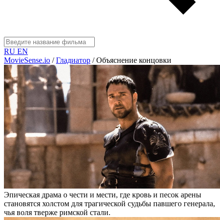
RU
EN
MovieSense.io
/
Гладиатор
/
Объяснение концовки
Эпическая драма о чести и мести, где кровь и песок арены
становятся холстом для трагической судьбы павшего генерала,
чья воля тверже римской стали.