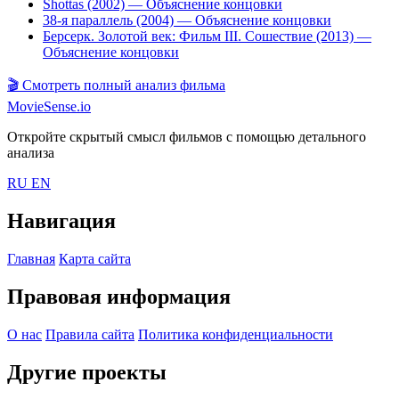
Shottas (2002)
— Объяснение концовки
38-я параллель (2004)
— Объяснение концовки
Берсерк. Золотой век: Фильм III. Сошествие (2013)
—
Объяснение концовки
🎬
Смотреть полный анализ фильма
MovieSense.io
Откройте скрытый смысл фильмов с помощью детального
анализа
RU
EN
Навигация
Главная
Карта сайта
Правовая информация
О нас
Правила сайта
Политика конфиденциальности
Другие проекты