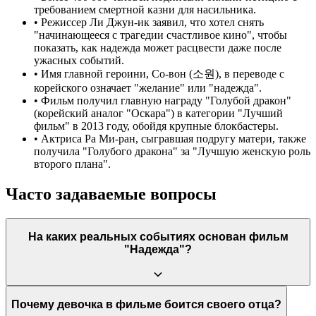
требованием смертной казни для насильника.
•
Режиссер Ли Джун-ик заявил, что хотел снять
"начинающееся с трагедии счастливое кино", чтобы
показать, как надежда может расцвести даже после
ужасных событий.
•
Имя главной героини, Со-вон (소원), в переводе с
корейского означает "желание" или "надежда".
•
Фильм получил главную награду "Голубой дракон"
(корейский аналог "Оскара") в категории "Лучший
фильм" в 2013 году, обойдя крупные блокбастеры.
•
Актриса Ра Ми-ран, сыгравшая подругу матери, также
получила "Голубого дракона" за "Лучшую женскую роль
второго плана".
Часто задаваемые вопросы
На каких реальных событиях основан фильм
"Надежда"?
Фильм основан на реальном уголовном деле, которое
Почему девочка в фильме боится своего отца?
потрясло Южную Корею в 2008 году. Восьмилетняя девочка (в