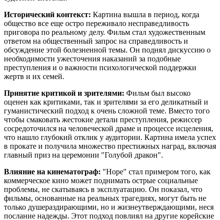
Исторический контекст:
Картина вышла в период, когда
общество все еще остро переживало несправедливость
приговора по реальному делу. Фильм стал художественным
ответом на общественный запрос на справедливость и
обсуждение этой болезненной темы. Он поднял дискуссию о
необходимости ужесточения наказаний за подобные
преступления и о важности психологической поддержки
жертв и их семей.
Принятие критикой и зрителями:
Фильм был высоко
оценен как критиками, так и зрителями за его деликатный и
гуманистический подход к очень сложной теме. Вместо того
чтобы смаковать жестокие детали преступления, режиссер
сосредоточился на человеческой драме и процессе исцеления,
что нашло глубокий отклик у аудитории. Картина имела успех
в прокате и получила множество престижных наград, включая
главный приз на церемонии "Голубой дракон".
Влияние на кинематограф:
"Hope" стал примером того, как
коммерческое кино может поднимать острые социальные
проблемы, не скатываясь в эксплуатацию. Он показал, что
фильмы, основанные на реальных трагедиях, могут быть не
только душераздирающими, но и жизнеутверждающими, неся
послание надежды. Этот подход повлиял на другие корейские