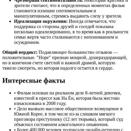
Чрезмерная сентиментальность:
Некоторые критики и
зрители считают, что в определенных моментах фильм
становится излишне сентиментальным и
манипулятивным, стремясь выдавить слезу у зрителя.
Идеализация окружения:
Иногда отмечается, что
поддержка со стороны друзей и соседей показана
несколько идеализированно, в то время как в реальности
семьи жертв часто сталкиваются с непониманием и
осуждением.
Общий вердикт:
Подавляющее большинство отзывов —
положительные. "Hope" признан мощной, душераздирающей,
но в конечном счете светлой и важной драмой, которую
тяжело смотреть, но которая надолго остается в сердце.
Интересные факты
•
Фильм основан на реальном деле 8-летней девочки,
известной в прессе как На Ён, которая была жестоко
изнасилована в 2008 году.
•
Дело вызвало массовое общественное возмущение в
Южной Корее, в том числе из-за слишком мягкого
приговора преступнику (12 лет тюрьмы), который суд
объяснил состоянием алкогольного опьянения.
•
Более 400 000 человек подписали онлайн-петицию с