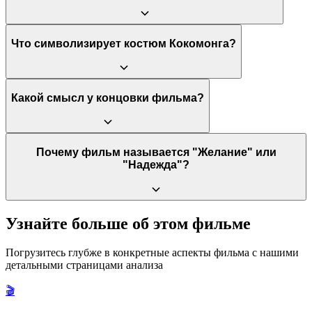
прессе ее называли На Ён) была похищена и жестоко
изнасилована 57-летним мужчиной. Приговор преступнику
(12 лет тюрьмы) вызвал массовые протесты из-за своей
После пережитого насилия со стороны взрослого мужчины у
Что символизирует костюм Кокомонга?
мягкости.
Со-вон развивается посттравматическое стрессовое
расстройство (ПТСР). Одним из его проявлений стала
андрофобия — боязнь мужчин. К сожалению, эта травма
распространилась и на её собственного отца, которого она
Костюм её любимого мультгероя Кокомонга становится для
Какой смысл у концовки фильма?
начала воспринимать как потенциальную угрозу.
отца единственным способом быть рядом с дочерью, не пугая
её. Он символизирует самоотверженную родительскую
любовь, которая готова спрятать собственное "я" и свою боль
за маской, чтобы стать безопасным и понятным для ребенка
Концовка, в которой у Со-вон рождается младший брат,
Почему фильм называется "Желание" или
другом. Это метафора защиты и исцеляющей силы игры.
символизирует победу жизни и надежды над травмой и
"Надежда"?
отчаянием. Рождение нового члена семьи означает не просто
продолжение рода, а полное возрождение самой семьи. Слова
Со-вон, обращенные к младенцу, "Хорошо, что ты родился",
показывают, что она сама приняла жизнь и смогла исцелиться.
Оригинальное корейское название "소원" (Со-вон) — это имя
Узнайте больше об этом фильме
главной героини, которое одновременно переводится как
"желание" или "надежда". Такое название отражает главную
Погрузитесь глубже в конкретные аспекты фильма с нашими
идею фильма: несмотря на ужасающую трагедию,
детальными страницами анализа
центральной темой является не отчаяние, а именно надежда
на исцеление и вера в возможность счастливой жизни после
🎬
горя.