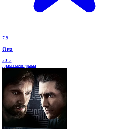
7.8
Она
2013
драма
мелодрама