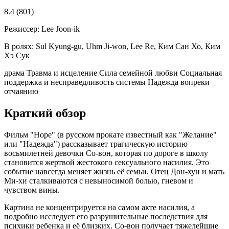
8.4
(801)
Режиссер:
Lee Joon-ik
В ролях:
Sul Kyung-gu, Uhm Ji-won, Lee Re, Ким Сан Хо, Ким
Хэ Сук
драма
Травма и исцеление
Сила семейной любви
Социальная
поддержка и несправедливость системы
Надежда вопреки
отчаянию
Краткий обзор
Фильм "Hope" (в русском прокате известный как "Желание"
или "Надежда") рассказывает трагическую историю
восьмилетней девочки Со-вон, которая по дороге в школу
становится жертвой жестокого сексуального насилия. Это
событие навсегда меняет жизнь её семьи. Отец Дон-хун и мать
Ми-хи сталкиваются с невыносимой болью, гневом и
чувством вины.
Картина не концентрируется на самом акте насилия, а
подробно исследует его разрушительные последствия для
психики ребенка и её близких. Со-вон получает тяжелейшие