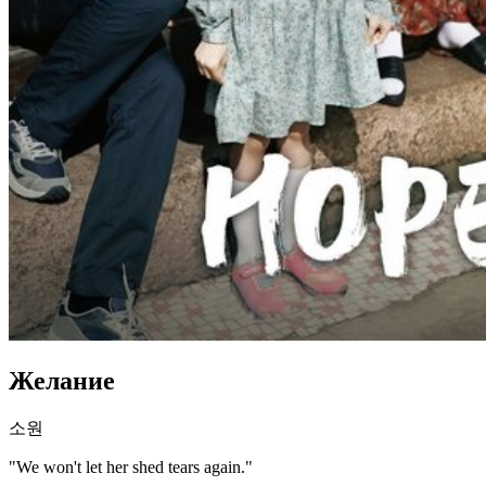
Желание
소원
"We won't let her shed tears again."