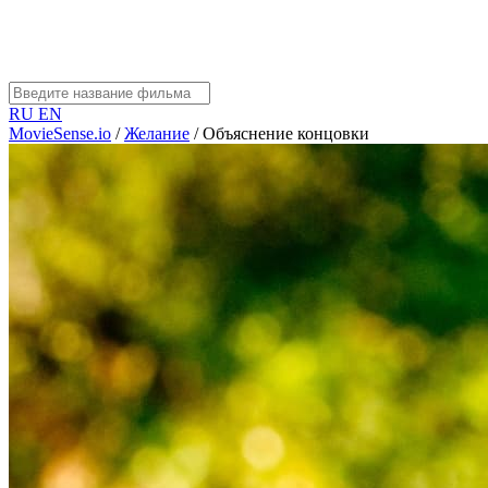
RU
EN
MovieSense.io
/
Желание
/
Объяснение концовки