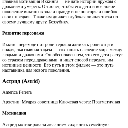
Главная мотивация Иккинга — не дать истории дружбы с
драконами умереть. Он хочет, чтобы его дети и все новое
поколение викингов знали правду и не повторяли ошибок
своих предков. Также им движет глубокая личная тоска по
своему лучшему другу, Беззубику.
Развитие персонажа
Иккинг переходит от роли героя-всадника к роли отца и
вождя, чья главная задача — сохранить наследие мира между
людьми и драконами. Он обеспокоен тем, что его дети растут
со страхом перед драконами, и ищет способ передать им
истинные ценности. Его путь в этом фильме — это путь
наставника для нового поколения.
Астрид (Astrid)
America Ferrera
Архетип:
Мудрая советница
Ключевая черта:
Прагматичная
Мотивация
Астрид мотивирована желанием сохранить семейную