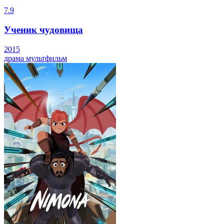
7.9
Ученик чудовища
2015
драма
мультфильм