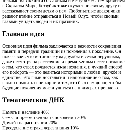
знакомства Иккинга со Стоиком и Беззубиком. Тем временем
в Скрытом Мире, Беззубик тоже скучает по своему другу и
рассказывает своим детям о нем. Любопытные дракончики
решают втайне отправиться в Новый Олух, чтобы своими
глазами увидеть людей и их праздник.
Главная идея
Основная идея фильма заключается в важности сохранения
памяти и передачи традиций из поколения в поколение. Он
показывает, что истинные узы дружбы и семьи нерушимы,
даже несмотря на расстояние и время. Фильм несет послание
о том, что страх рождается из-за незнания, и лучший способ
его побороть — это делиться историями о любви, дружбе и
единстве. Это гимн ностальгии и напоминание о том, как
важно помнить свои корни и тех, кто был нам дорог, чтобы
будущие поколения могли учиться на примерах прошлого.
Тематическая ДНК
Память и наследие
40%
Семья и преемственность поколений
30%
Дружба на расстоянии
20%
Преодоление страха через знания
10%