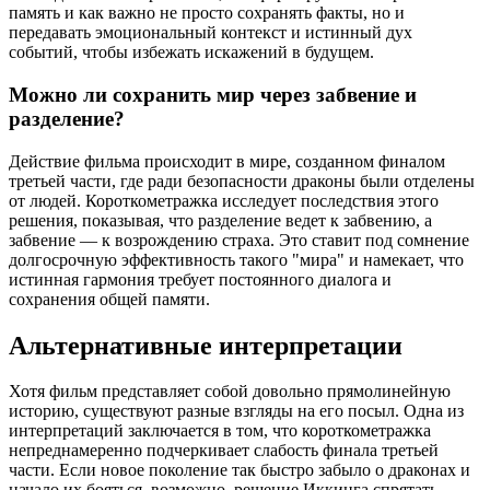
память и как важно не просто сохранять факты, но и
передавать эмоциональный контекст и истинный дух
событий, чтобы избежать искажений в будущем.
Можно ли сохранить мир через забвение и
разделение?
Действие фильма происходит в мире, созданном финалом
третьей части, где ради безопасности драконы были отделены
от людей. Короткометражка исследует последствия этого
решения, показывая, что разделение ведет к забвению, а
забвение — к возрождению страха. Это ставит под сомнение
долгосрочную эффективность такого "мира" и намекает, что
истинная гармония требует постоянного диалога и
сохранения общей памяти.
Альтернативные интерпретации
Хотя фильм представляет собой довольно прямолинейную
историю, существуют разные взгляды на его посыл. Одна из
интерпретаций заключается в том, что короткометражка
непреднамеренно подчеркивает слабость финала третьей
части. Если новое поколение так быстро забыло о драконах и
начало их бояться, возможно, решение Иккинга спрятать