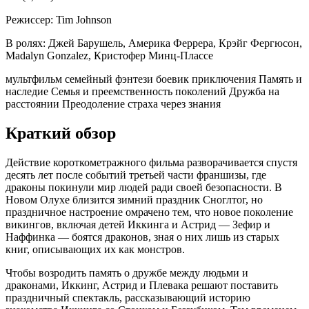
Режиссер:
Tim Johnson
В ролях:
Джей Барушель, Америка Феррера, Крэйг Фергюсон,
Madalyn Gonzalez, Кристофер Минц-Плассе
мультфильм
семейный
фэнтези
боевик
приключения
Память и
наследие
Семья и преемственность поколений
Дружба на
расстоянии
Преодоление страха через знания
Краткий обзор
Действие короткометражного фильма разворачивается спустя
десять лет после событий третьей части франшизы, где
драконы покинули мир людей ради своей безопасности. В
Новом Олухе близится зимний праздник Сноглтог, но
праздничное настроение омрачено тем, что новое поколение
викингов, включая детей Иккинга и Астрид — Зефир и
Наффинка — боятся драконов, зная о них лишь из старых
книг, описывающих их как монстров.
Чтобы возродить память о дружбе между людьми и
драконами, Иккинг, Астрид и Плевака решают поставить
праздничный спектакль, рассказывающий историю