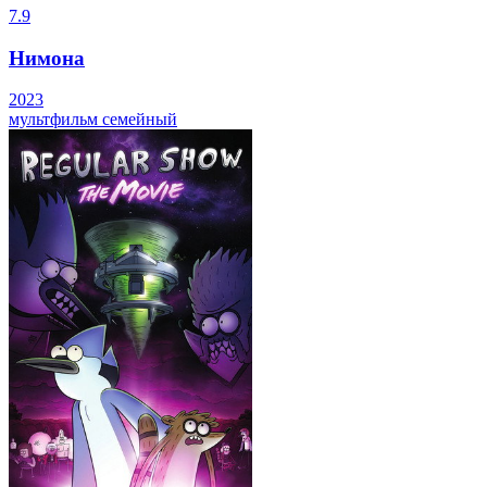
7.9
Нимона
2023
мультфильм
семейный