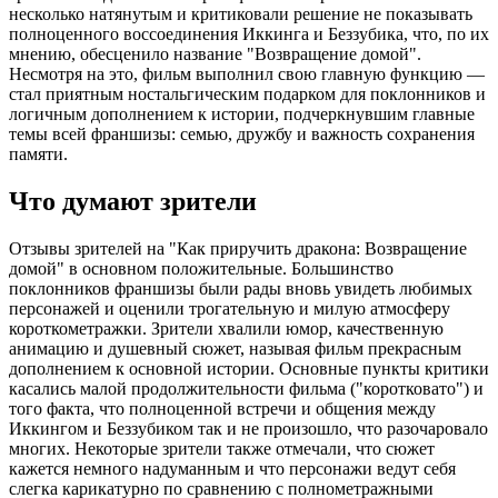
несколько натянутым и критиковали решение не показывать
полноценного воссоединения Иккинга и Беззубика, что, по их
мнению, обесценило название "Возвращение домой".
Несмотря на это, фильм выполнил свою главную функцию —
стал приятным ностальгическим подарком для поклонников и
логичным дополнением к истории, подчеркнувшим главные
темы всей франшизы: семью, дружбу и важность сохранения
памяти.
Что думают зрители
Отзывы зрителей на "Как приручить дракона: Возвращение
домой" в основном положительные. Большинство
поклонников франшизы были рады вновь увидеть любимых
персонажей и оценили трогательную и милую атмосферу
короткометражки. Зрители хвалили юмор, качественную
анимацию и душевный сюжет, называя фильм прекрасным
дополнением к основной истории. Основные пункты критики
касались малой продолжительности фильма ("коротковато") и
того факта, что полноценной встречи и общения между
Иккингом и Беззубиком так и не произошло, что разочаровало
многих. Некоторые зрители также отмечали, что сюжет
кажется немного надуманным и что персонажи ведут себя
слегка карикатурно по сравнению с полнометражными