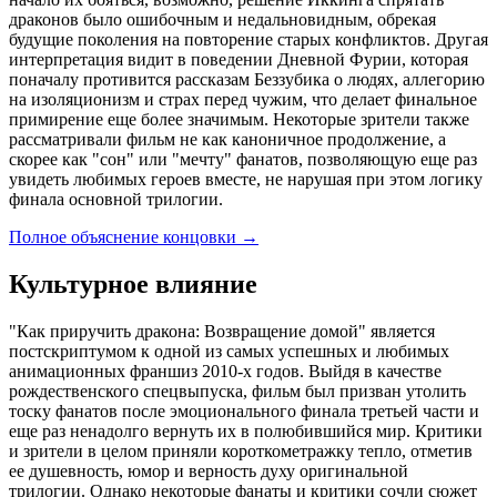
драконов было ошибочным и недальновидным, обрекая
будущие поколения на повторение старых конфликтов. Другая
интерпретация видит в поведении Дневной Фурии, которая
поначалу противится рассказам Беззубика о людях, аллегорию
на изоляционизм и страх перед чужим, что делает финальное
примирение еще более значимым. Некоторые зрители также
рассматривали фильм не как каноничное продолжение, а
скорее как "сон" или "мечту" фанатов, позволяющую еще раз
увидеть любимых героев вместе, не нарушая при этом логику
финала основной трилогии.
Полное объяснение концовки
→
Культурное влияние
"Как приручить дракона: Возвращение домой" является
постскриптумом к одной из самых успешных и любимых
анимационных франшиз 2010-х годов. Выйдя в качестве
рождественского спецвыпуска, фильм был призван утолить
тоску фанатов после эмоционального финала третьей части и
еще раз ненадолго вернуть их в полюбившийся мир. Критики
и зрители в целом приняли короткометражку тепло, отметив
ее душевность, юмор и верность духу оригинальной
трилогии. Однако некоторые фанаты и критики сочли сюжет