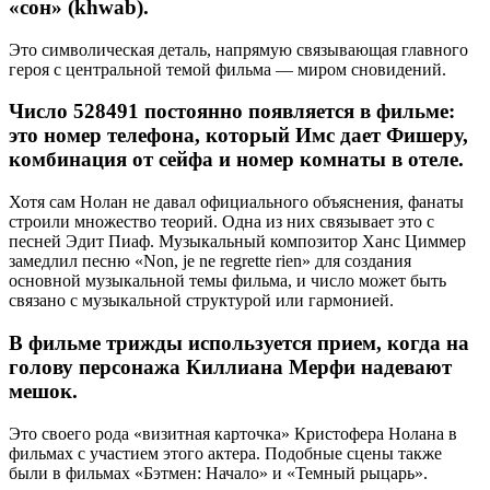
«сон» (khwab).
Это символическая деталь, напрямую связывающая главного
героя с центральной темой фильма — миром сновидений.
Число 528491 постоянно появляется в фильме:
это номер телефона, который Имс дает Фишеру,
комбинация от сейфа и номер комнаты в отеле.
Хотя сам Нолан не давал официального объяснения, фанаты
строили множество теорий. Одна из них связывает это с
песней Эдит Пиаф. Музыкальный композитор Ханс Циммер
замедлил песню «Non, je ne regrette rien» для создания
основной музыкальной темы фильма, и число может быть
связано с музыкальной структурой или гармонией.
В фильме трижды используется прием, когда на
голову персонажа Киллиана Мерфи надевают
мешок.
Это своего рода «визитная карточка» Кристофера Нолана в
фильмах с участием этого актера. Подобные сцены также
были в фильмах «Бэтмен: Начало» и «Темный рыцарь».