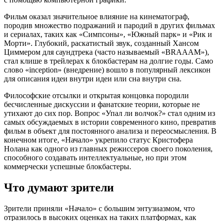
Фильм оказал значительное влияние на кинематограф,
породив множество подражаний и пародий в других фильмах
и сериалах, таких как «Симпсоны», «Южный парк» и «Рик и
Морти». Глубокий, раскатистый звук, созданный Хансом
Циммером для саундтрека (часто называемый «BRAAAM»),
стал клише в трейлерах к блокбастерам на долгие годы. Само
слово «inception» (внедрение) вошло в популярный лексикон
для описания идеи внутри идеи или сна внутри сна.
Философские отсылки и открытая концовка породили
бесчисленные дискуссии и фанатские теории, которые не
утихают до сих пор. Вопрос «Упал ли волчок?» стал одним из
самых обсуждаемых в истории современного кино, превратив
фильм в объект для постоянного анализа и переосмысления. В
конечном итоге, «Начало» укрепило статус Кристофера
Нолана как одного из главных режиссеров своего поколения,
способного создавать интеллектуальные, но при этом
коммерчески успешные блокбастеры.
Что думают зрители
Зрители приняли «Начало» с большим энтузиазмом, что
отразилось в высоких оценках на таких платформах, как