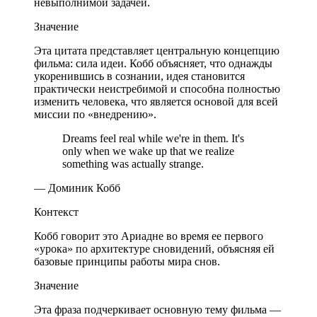
невыполнимой задачей.
Значение
Эта цитата представляет центральную концепцию
фильма: сила идеи. Кобб объясняет, что однажды
укоренившись в сознании, идея становится
практически неистребимой и способна полностью
изменить человека, что является основой для всей
миссии по «внедрению».
Dreams feel real while we're in them. It's
only when we wake up that we realize
something was actually strange.
— Доминик Кобб
Контекст
Кобб говорит это Ариадне во время ее первого
«урока» по архитектуре сновидений, объясняя ей
базовые принципы работы мира снов.
Значение
Эта фраза подчеркивает основную тему фильма —