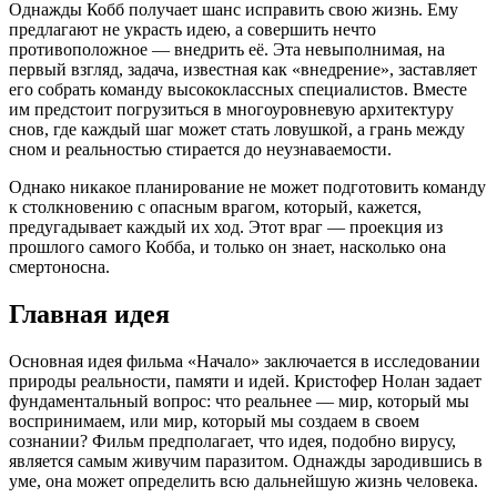
Однажды Кобб получает шанс исправить свою жизнь. Ему
предлагают не украсть идею, а совершить нечто
противоположное — внедрить её. Эта невыполнимая, на
первый взгляд, задача, известная как «внедрение», заставляет
его собрать команду высококлассных специалистов. Вместе
им предстоит погрузиться в многоуровневую архитектуру
снов, где каждый шаг может стать ловушкой, а грань между
сном и реальностью стирается до неузнаваемости.
Однако никакое планирование не может подготовить команду
к столкновению с опасным врагом, который, кажется,
предугадывает каждый их ход. Этот враг — проекция из
прошлого самого Кобба, и только он знает, насколько она
смертоносна.
Главная идея
Основная идея фильма «Начало» заключается в исследовании
природы реальности, памяти и идей. Кристофер Нолан задает
фундаментальный вопрос: что реальнее — мир, который мы
воспринимаем, или мир, который мы создаем в своем
сознании? Фильм предполагает, что идея, подобно вирусу,
является самым живучим паразитом. Однажды зародившись в
уме, она может определить всю дальнейшую жизнь человека.