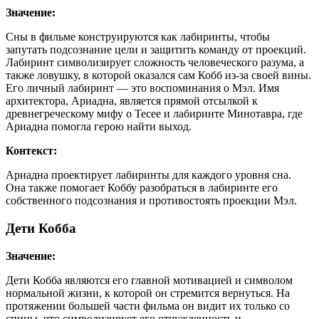
Значение:
Сны в фильме конструируются как лабиринты, чтобы
запутать подсознание цели и защитить команду от проекций.
Лабиринт символизирует сложность человеческого разума, а
также ловушку, в которой оказался сам Кобб из-за своей вины.
Его личный лабиринт — это воспоминания о Мэл. Имя
архитектора, Ариадна, является прямой отсылкой к
древнегреческому мифу о Тесее и лабиринте Минотавра, где
Ариадна помогла герою найти выход.
Контекст:
Ариадна проектирует лабиринты для каждого уровня сна.
Она также помогает Коббу разобраться в лабиринте его
собственного подсознания и противостоять проекции Мэл.
Дети Кобба
Значение:
Дети Кобба являются его главной мотивацией и символом
нормальной жизни, к которой он стремится вернуться. На
протяжении большей части фильма он видит их только со
спины, что символизирует его отчужденность и