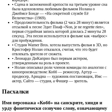
•
Сцена в заснеженной крепости на третьем уровне сна
была вдохновлена любимым фильмом Нолана о
Джеймсе Бонде — «На секретной службе Её
Величества» (1969).
•
Продолжительность фильма (2 часа 28 минут) является
отсылкой к песне Эдит Пиаф «Non, je ne regrette rien»,
первая студийная запись которой длилась 2 минуты 28
секунд. Эта песня используется в фильме как «выброс»
для пробуждения.
•
Студия Warner Bros. хотела выпустить фильм в 3D, но
Кристофер Нолан отказался, считая, что это будет
отвлекать зрителя от сюжета.
•
Леонардо ДиКаприо был первым актером,
утвержденным на роль в проекте.
•
Нолан описывал роли членов команды по аналогии с
кинопроизводством: Кобб — режиссер, Артур —
продюсер, Ариадна — художник-постановщик, Имс —
актер, Сайто — студия, а Фишер — зритель.
Пасхалки
Имя персонажа «Кобб» на санскрите, хинди и
урду фонетически созвучно слову, означающему