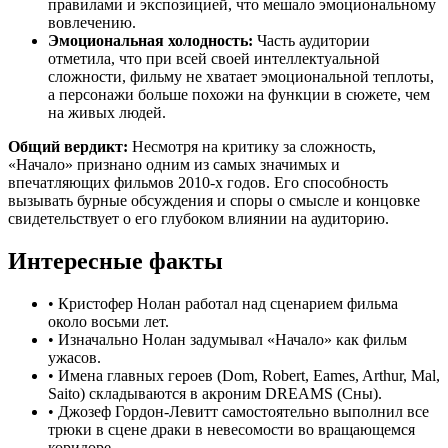
правилами и экспозицией, что мешало эмоциональному
вовлечению.
Эмоциональная холодность:
Часть аудитории
отметила, что при всей своей интеллектуальной
сложности, фильму не хватает эмоциональной теплоты,
а персонажи больше похожи на функции в сюжете, чем
на живых людей.
Общий вердикт:
Несмотря на критику за сложность,
«Начало» признано одним из самых значимых и
впечатляющих фильмов 2010-х годов. Его способность
вызывать бурные обсуждения и споры о смысле и концовке
свидетельствует о его глубоком влиянии на аудиторию.
Интересные факты
•
Кристофер Нолан работал над сценарием фильма
около восьми лет.
•
Изначально Нолан задумывал «Начало» как фильм
ужасов.
•
Имена главных героев (Dom, Robert, Eames, Arthur, Mal,
Saito) складываются в акроним DREAMS (Сны).
•
Джозеф Гордон-Левитт самостоятельно выполнил все
трюки в сцене драки в невесомости во вращающемся
коридоре.