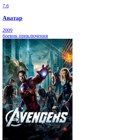
7.6
Аватар
2009
боевик
приключения