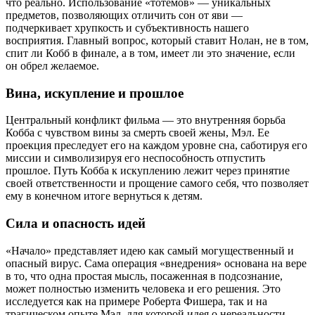
что реально. Использование «тотемов» — уникальных
предметов, позволяющих отличить сон от яви —
подчеркивает хрупкость и субъективность нашего
восприятия. Главный вопрос, который ставит Нолан, не в том,
спит ли Кобб в финале, а в том, имеет ли это значение, если
он обрел желаемое.
Вина, искупление и прошлое
Центральный конфликт фильма — это внутренняя борьба
Кобба с чувством вины за смерть своей жены, Мэл. Ее
проекция преследует его на каждом уровне сна, саботируя его
миссии и символизируя его неспособность отпустить
прошлое. Путь Кобба к искуплению лежит через принятие
своей ответственности и прощение самого себя, что позволяет
ему в конечном итоге вернуться к детям.
Сила и опасность идей
«Начало» представляет идею как самый могущественный и
опасный вирус. Сама операция «внедрения» основана на вере
в то, что одна простая мысль, посаженная в подсознание,
может полностью изменить человека и его решения. Это
исследуется как на примере Роберта Фишера, так и на
трагическом опыте Мэл, для которой идея о нереальности