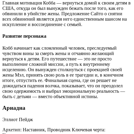
Главная мотивация Кобба — вернуться домой к своим детям в
США, откуда он был вынужден бежать после того, как его
обвинили в убийстве жены. Предложение Сайто о снятии
всех обвинений является для него единственным шансом на
искупление и воссоединение с семьей.
Развитие персонажа
Кобб начинает как сломленный человек, преследуемый
чувством вины за смерть жены и отчаянно желающий
вернуться к детям. Его путешествие — это не просто
выполнение сложной миссии, а путь к внутреннему
исцелению. Он вынужден столкнуться с проекцией своей
жены Мэл, принять свою роль в ее трагедии и, в конечном
итоге, отпустить ее. Финальная сцена, где он решает не
дожидаться падения волчка, показывает, что он преодолел
свою одержимость и выбрал эмоциональную реальность —
быть с детьми — вместо объективной истины.
Ариадна
Эллиот Пейдж
Архетип:
Наставник, Проводник
Ключевая черта: