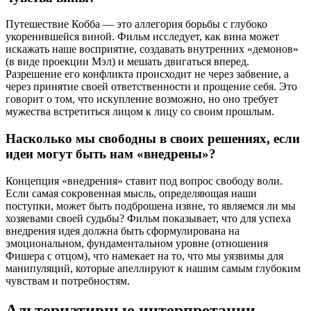
Путешествие Кобба — это аллегория борьбы с глубоко
укоренившейся виной. Фильм исследует, как вина может
искажать наше восприятие, создавать внутренних «демонов»
(в виде проекции Мэл) и мешать двигаться вперед.
Разрешение его конфликта происходит не через забвение, а
через принятие своей ответственности и прощение себя. Это
говорит о том, что искупление возможно, но оно требует
мужества встретиться лицом к лицу со своим прошлым.
Насколько мы свободны в своих решениях, если
идеи могут быть нам «внедрены»?
Концепция «внедрения» ставит под вопрос свободу воли.
Если самая сокровенная мысль, определяющая наши
поступки, может быть подброшена извне, то являемся ли мы
хозяевами своей судьбы? Фильм показывает, что для успеха
внедрения идея должна быть сформулирована на
эмоциональном, фундаментальном уровне (отношения
Фишера с отцом), что намекает на то, что мы уязвимы для
манипуляций, которые апеллируют к нашим самым глубоким
чувствам и потребностям.
Альтернативные интерпретации