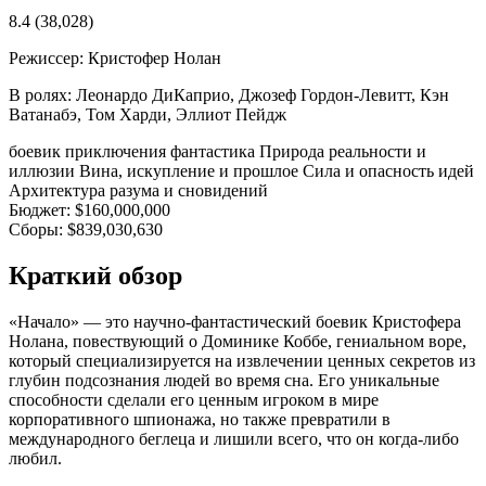
8.4
(38,028)
Режиссер:
Кристофер Нолан
В ролях:
Леонардо ДиКаприо, Джозеф Гордон-Левитт, Кэн
Ватанабэ, Том Харди, Эллиот Пейдж
боевик
приключения
фантастика
Природа реальности и
иллюзии
Вина, искупление и прошлое
Сила и опасность идей
Архитектура разума и сновидений
Бюджет:
$160,000,000
Сборы:
$839,030,630
Краткий обзор
«Начало» — это научно-фантастический боевик Кристофера
Нолана, повествующий о Доминике Коббе, гениальном воре,
который специализируется на извлечении ценных секретов из
глубин подсознания людей во время сна. Его уникальные
способности сделали его ценным игроком в мире
корпоративного шпионажа, но также превратили в
международного беглеца и лишили всего, что он когда-либо
любил.