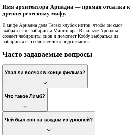
Имя архитектора Ариадна — прямая отсылка к
древнегреческому мифу.
В мифе Ариадна дала Тесею клубок ниток, чтобы он смог
выбраться из лабиринта Минотавра. В фильме Ариадна
создает лабиринты снов и помогает Коббу выбраться из
лабиринта его собственного подсознания.
Часто задаваемые вопросы
Упал ли волчок в конце фильма?
Кристофер Нолан намеренно оставил финал открытым.
Что такое Лимб?
Существует множество теорий. Некоторые указывают на
обручальное кольцо Кобба (которое он носит только во сне, и
которого нет в финале) как на доказательство реальности.
Другие считают, что покачивание волчка говорит о том, что
Лимб — это самый глубокий уровень подсознания, общее
Чей был сон на каждом из уровней?
он вот-вот упадет. Сам режиссер подчеркивал, что главное не
пространство неконструируемого сна, где время течет
в том, упал ли волчок, а в том, что Кобб перестал на него
чрезвычайно медленно. Попасть туда можно, умерев на более
смотреть, выбрав свою семью.