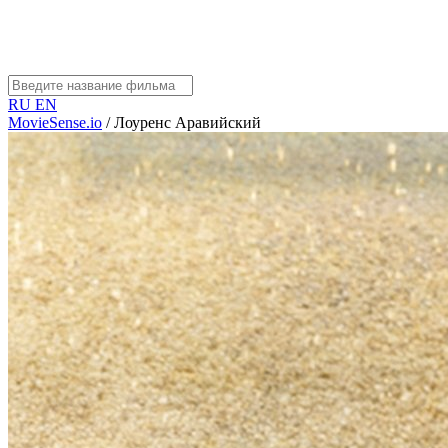
RU
EN
MovieSense.io
/
Лоуренс Аравийский