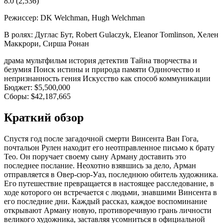
8.0
(2,536)
Режиссер:
DK Welchman, Hugh Welchman
В ролях:
Дуглас Бут, Robert Gulaczyk, Eleanor Tomlinson, Хелен
Маккрори, Сирша Ронан
драма
мультфильм
история
детектив
Тайна творчества и
безумия
Поиск истины и природа памяти
Одиночество и
непризнанность гения
Искусство как способ коммуникации
Бюджет:
$5,500,000
Сборы:
$42,187,665
Краткий обзор
Спустя год после загадочной смерти Винсента Ван Гога,
почтальон Рулен находит его неотправленное письмо к брату
Тео. Он поручает своему сыну Арману доставить это
последнее послание. Неохотно взявшись за дело, Арман
отправляется в Овер-сюр-Уаз, последнюю обитель художника.
Его путешествие превращается в настоящее расследование, в
ходе которого он встречается с людьми, знавшими Винсента в
его последние дни. Каждый рассказ, каждое воспоминание
открывают Арману новую, противоречивую грань личности
великого художника, заставляя усомниться в официальной