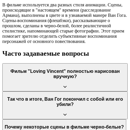
В фильме используется два разных стиля анимации. Сцены,
происходящие в "настоящем" времени (расследование
Армана), выполнены в цвете и в узнаваемой манере Ван Гога.
Сцены-воспоминания (флешбэки), рассказывающие о
прошлом, сделаны в черно-белой, более реалистичной
стилистике, напоминающей старые фотографии. Этот прием
помогает зрителю отделить субъективные воспоминания
персонажей от основного повествования.
Часто задаваемые вопросы
Фильм "Loving Vincent" полностью нарисован
вручную?
Да, это первый в истории полнометражный фильм, каждый
Так что в итоге, Ван Гог покончил с собой или его
кадр которого является картиной, написанной масляными
убили?
красками на холсте. Сначала материал был отснят с живыми
актерами, а затем команда из 125 художников кадр за кадром
перерисовала весь фильм в стилистике картин Ван Гога.
Фильм намеренно не дает однозначного ответа, оставляя
Почему некоторые сцены в фильме черно-белые?