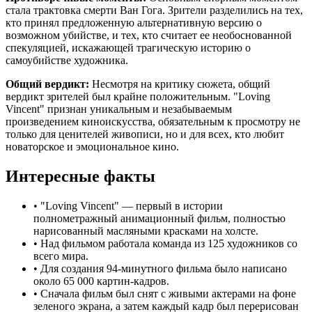
стала трактовка смерти Ван Гога. Зрители разделились на тех,
кто принял предложенную альтернативную версию о
возможном убийстве, и тех, кто считает ее необоснованной
спекуляцией, искажающей трагическую историю о
самоубийстве художника.
Общий вердикт:
Несмотря на критику сюжета, общий
вердикт зрителей был крайне положительным. "Loving
Vincent" признан уникальным и незабываемым
произведением киноискусства, обязательным к просмотру не
только для ценителей живописи, но и для всех, кто любит
новаторское и эмоциональное кино.
Интересные факты
•
"Loving Vincent" — первый в истории
полнометражный анимационный фильм, полностью
нарисованный масляными красками на холсте.
•
Над фильмом работала команда из 125 художников со
всего мира.
•
Для создания 94-минутного фильма было написано
около 65 000 картин-кадров.
•
Сначала фильм был снят с живыми актерами на фоне
зеленого экрана, а затем каждый кадр был перерисован