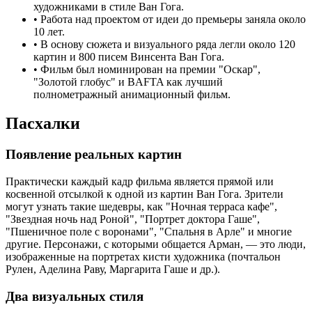
художниками в стиле Ван Гога.
•
Работа над проектом от идеи до премьеры заняла около
10 лет.
•
В основу сюжета и визуального ряда легли около 120
картин и 800 писем Винсента Ван Гога.
•
Фильм был номинирован на премии "Оскар",
"Золотой глобус" и BAFTA как лучший
полнометражный анимационный фильм.
Пасхалки
Появление реальных картин
Практически каждый кадр фильма является прямой или
косвенной отсылкой к одной из картин Ван Гога. Зрители
могут узнать такие шедевры, как "Ночная терраса кафе",
"Звездная ночь над Роной", "Портрет доктора Гаше",
"Пшеничное поле с воронами", "Спальня в Арле" и многие
другие. Персонажи, с которыми общается Арман, — это люди,
изображенные на портретах кисти художника (почтальон
Рулен, Аделина Раву, Маргарита Гаше и др.).
Два визуальных стиля