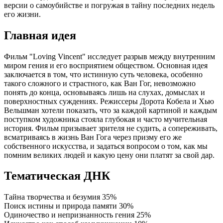
версии о самоубийстве и погружая в тайну последних недель
его жизни.
Главная идея
Фильм "Loving Vincent" исследует разрыв между внутренним
миром гения и его восприятием обществом. Основная идея
заключается в том, что истинную суть человека, особенно
такого сложного и страстного, как Ван Гог, невозможно
понять до конца, основываясь лишь на слухах, домыслах и
поверхностных суждениях. Режиссеры Дорота Кобела и Хью
Вельшман хотели показать, что за каждой картиной и каждым
поступком художника стояла глубокая и часто мучительная
история. Фильм призывает зрителя не судить, а сопереживать,
всматриваясь в жизнь Ван Гога через призму его же
собственного искусства, и задаться вопросом о том, как мы
помним великих людей и какую цену они платят за свой дар.
Тематическая ДНК
Тайна творчества и безумия
35%
Поиск истины и природа памяти
30%
Одиночество и непризнанность гения
25%