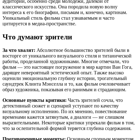
аудитории, особенно среди молодежи, далекой от
классического искусства. Она породила новую волну
интереса к его биографии, письмам и, конечно, картинам.
Уникальный стиль фильма стал узнаваемым и часто
цитируется в медиа-пространстве.
Что думают зрители
За что хвалят:
Абсолютное большинство зрителей были в
восторге от уникального визуального стиля и титанической
работы, проделанной художниками. Многие отмечали, что
фильм — это настоящее погружение в мир картин Ван Гога,
дарящее невероятный эстетический опыт. Также высоко
оценили эмоциональную глубину истории, трогательный
саундтрек Клинта Мэнселла и то, как фильм очеловечивает
образ художника, показывая его ранимым и страдающим.
Основные пункты критики:
Часть зрителей сочла, что
детективный сюжет и сценарий уступают по качеству
визуальному исполнению. По их мнению, повествование
временами кажется затянутым, а диалоги — не слишком
выразительными. Некоторые критики упрекали фильм в том,
что за ослепительной формой теряется глубина содержания.
Противоречивые моменты:
Основным спорным моментом