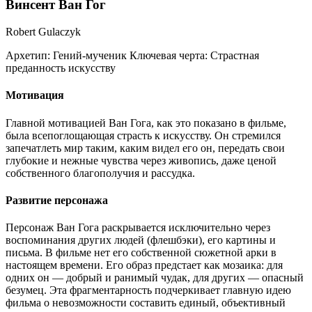
Винсент Ван Гог
Robert Gulaczyk
Архетип:
Гений-мученик
Ключевая черта:
Страстная
преданность искусству
Мотивация
Главной мотивацией Ван Гога, как это показано в фильме,
была всепоглощающая страсть к искусству. Он стремился
запечатлеть мир таким, каким видел его он, передать свои
глубокие и нежные чувства через живопись, даже ценой
собственного благополучия и рассудка.
Развитие персонажа
Персонаж Ван Гога раскрывается исключительно через
воспоминания других людей (флешбэки), его картины и
письма. В фильме нет его собственной сюжетной арки в
настоящем времени. Его образ предстает как мозаика: для
одних он — добрый и ранимый чудак, для других — опасный
безумец. Эта фрагментарность подчеркивает главную идею
фильма о невозможности составить единый, объективный