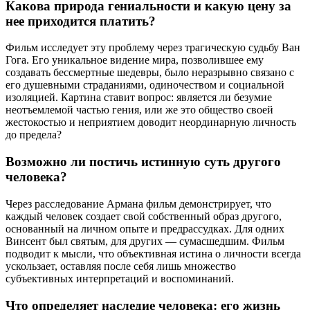
Какова природа гениальности и какую цену за
нее приходится платить?
Фильм исследует эту проблему через трагическую судьбу Ван
Гога. Его уникальное видение мира, позволившее ему
создавать бессмертные шедевры, было неразрывно связано с
его душевными страданиями, одиночеством и социальной
изоляцией. Картина ставит вопрос: является ли безумие
неотъемлемой частью гения, или же это общество своей
жестокостью и неприятием доводит неординарную личность
до предела?
Возможно ли постичь истинную суть другого
человека?
Через расследование Армана фильм демонстрирует, что
каждый человек создает свой собственный образ другого,
основанный на личном опыте и предрассудках. Для одних
Винсент был святым, для других — сумасшедшим. Фильм
подводит к мысли, что объективная истина о личности всегда
ускользает, оставляя после себя лишь множество
субъективных интерпретаций и воспоминаний.
Что определяет наследие человека: его жизнь