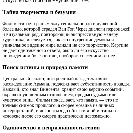
Искусство как способ коммуникации
10%
Тайна творчества и безумия
Фильм стирает грань между гениальностью и душевной
болезнью, которой страдал Ван Гог. Через диалоги персонажей
и визуальный ряд, повторяющий экспрессивную манеру
художника, исследуется, как его внутренние демоны и
уникальное видение мира влияли на его творчество. Картина
не дает однозначного ответа, было ли его искусство
порождением болезни или, наоборот, спасением от нее.
Поиск истины и природа памяти
Центральный сюжет, построенный как детективное
расследование Армана, подчеркивает субъективность правды.
Каждый, кто знал Винсента, хранит свою версию событий,
окрашенную личным отношением, предрассудками или
чувством вины. Фильм показывает, что память — это не
точный снимок прошлого, а скорее мозаика из личных
интерпретаций, и докопаться до объективной истины о
человеке после его смерти практически невозможно.
Одиночество и непризнанность гения