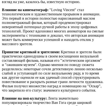
взгляд на уже, казалось бы, известную историю.
Влияние на кинематограф:
"Loving Vincent" стал
технологическим и художественным прорывом в анимации.
Это первый в истории полностью нарисованный маслом
полнометражный фильм, который продемонстрировал
невероятный потенциал ручной работы в эпоху цифровых
технологий. Проект вдохновил многих аниматоров на смелые
эксперименты с техниками и доказал, что авторская анимация
может быть коммерчески успешной и находить отклик у
массового зрителя.
Принятие критикой и зрителями:
Критики и зрители были
практически единодушны в своем восхищении визуальной
составляющей фильма, называя его "эстетическим оргазмом"
и "ожившим музеем". Однако мнения по поводу сюжета
разделились: некоторые сочли детективную линию несколько
слабой и уступающей по силе визуальному ряду, в то время
как другие оценили ее как удачный способ структурировать
повествование и раскрыть разные грани личности художника.
Фильм получил множество наград и номинацию на "Оскар",
что закрепило его статус значимого культурного события.
Влияние на поп-культуру:
Лента значительно
популяризировала творчество Ван Гога среди широкой