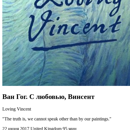
Ван Гог. С любовью, Винсент
Loving Vincent
"The truth is, we cannot speak other than by our paintings."
22 июня 2017
United Kingdom
95 мин