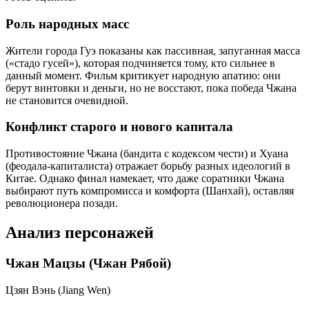
Роль народных масс
Жители города Гуэ показаны как пассивная, запуганная масса
(«стадо гусей»), которая подчиняется тому, кто сильнее в
данный момент. Фильм критикует народную апатию: они
берут винтовки и деньги, но не восстают, пока победа Чжана
не становится очевидной.
Конфликт старого и нового капитала
Противостояние Чжана (бандита с кодексом чести) и Хуана
(феодала-капиталиста) отражает борьбу разных идеологий в
Китае. Однако финал намекает, что даже соратники Чжана
выбирают путь компромисса и комфорта (Шанхай), оставляя
революционера позади.
Анализ персонажей
Чжан Мацзы (Чжан Рябой)
Цзян Вэнь (Jiang Wen)