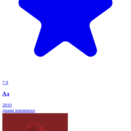
7.9
Ад
2010
драма
криминал