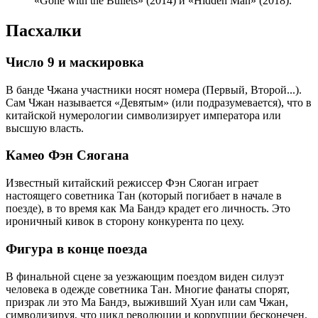
«Gone with the Bullets» (2014) и «Hidden Man» (2018).
Пасхалки
Число 9 и маскировка
В банде Чжана участники носят номера (Первый, Второй...).
Сам Чжан называется «Девятым» (или подразумевается), что в
китайской нумерологии символизирует императора или
высшую власть.
Камео Фэн Сяогана
Известный китайский режиссер Фэн Сяоган играет
настоящего советника Тан (который погибает в начале в
поезде), в то время как Ма Бандэ крадет его личность. Это
ироничный кивок в сторону конкурента по цеху.
Фигура в конце поезда
В финальной сцене за уезжающим поездом виден силуэт
человека в одежде советника Тан. Многие фанаты спорят,
призрак ли это Ма Бандэ, выживший Хуан или сам Чжан,
символизируя, что цикл революции и коррупции бесконечен.