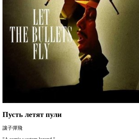
Пусть летят пули
讓子彈飛