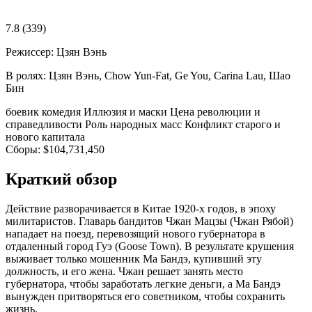
7.8
(339)
Режиссер:
Цзян Вэнь
В ролях:
Цзян Вэнь, Chow Yun-Fat, Ge You, Carina Lau, Шао
Бин
боевик
комедия
Иллюзия и маски
Цена революции и
справедливости
Роль народных масс
Конфликт старого и
нового капитала
Сборы:
$104,731,450
Краткий обзор
Действие разворачивается в Китае 1920-х годов, в эпоху
милитаристов. Главарь бандитов Чжан Мацзы (Чжан Рябой)
нападает на поезд, перевозящий нового губернатора в
отдаленный город Гуэ (Goose Town). В результате крушения
выживает только мошенник Ма Бандэ, купивший эту
должность, и его жена. Чжан решает занять место
губернатора, чтобы заработать легкие деньги, а Ма Бандэ
вынужден притворяться его советником, чтобы сохранить
жизнь.