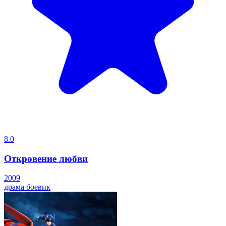
8.0
Откровение любви
2009
драма
боевик