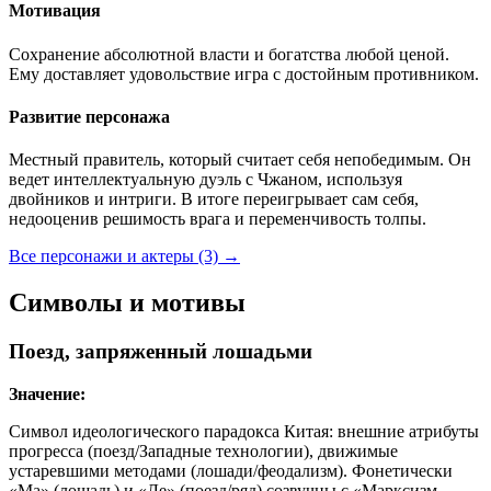
Мотивация
Сохранение абсолютной власти и богатства любой ценой.
Ему доставляет удовольствие игра с достойным противником.
Развитие персонажа
Местный правитель, который считает себя непобедимым. Он
ведет интеллектуальную дуэль с Чжаном, используя
двойников и интриги. В итоге переигрывает сам себя,
недооценив решимость врага и переменчивость толпы.
Все персонажи и актеры (3)
→
Символы и мотивы
Поезд, запряженный лошадьми
Значение:
Символ идеологического парадокса Китая: внешние атрибуты
прогресса (поезд/Западные технологии), движимые
устаревшими методами (лошади/феодализм). Фонетически
«Ма» (лошадь) и «Ле» (поезд/ряд) созвучны с «Марксизм-