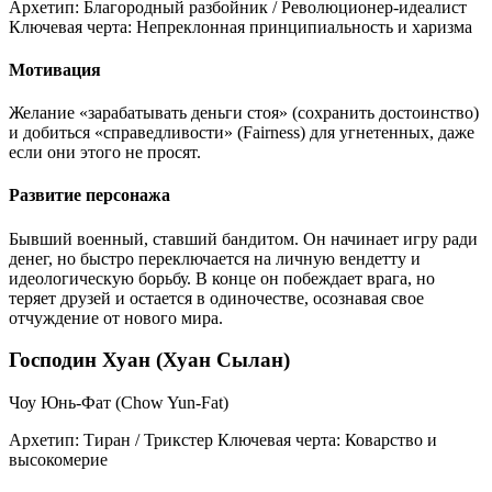
Архетип:
Благородный разбойник / Революционер-идеалист
Ключевая черта:
Непреклонная принципиальность и харизма
Мотивация
Желание «зарабатывать деньги стоя» (сохранить достоинство)
и добиться «справедливости» (Fairness) для угнетенных, даже
если они этого не просят.
Развитие персонажа
Бывший военный, ставший бандитом. Он начинает игру ради
денег, но быстро переключается на личную вендетту и
идеологическую борьбу. В конце он побеждает врага, но
теряет друзей и остается в одиночестве, осознавая свое
отчуждение от нового мира.
Господин Хуан (Хуан Сылан)
Чоу Юнь-Фат (Chow Yun-Fat)
Архетип:
Тиран / Трикстер
Ключевая черта:
Коварство и
высокомерие