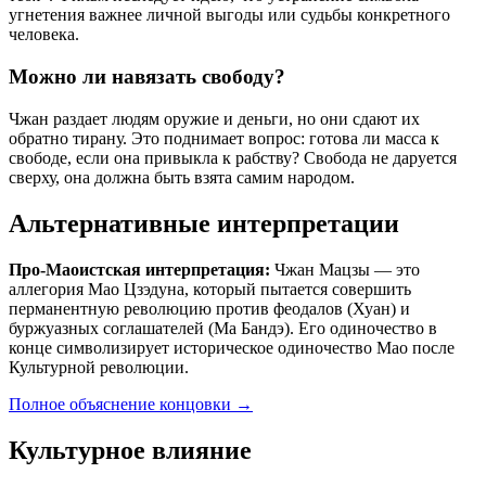
угнетения важнее личной выгоды или судьбы конкретного
человека.
Можно ли навязать свободу?
Чжан раздает людям оружие и деньги, но они сдают их
обратно тирану. Это поднимает вопрос: готова ли масса к
свободе, если она привыкла к рабству? Свобода не даруется
сверху, она должна быть взята самим народом.
Альтернативные интерпретации
Про-Маоистская интерпретация:
Чжан Мацзы — это
аллегория Мао Цзэдуна, который пытается совершить
перманентную революцию против феодалов (Хуан) и
буржуазных соглашателей (Ма Бандэ). Его одиночество в
конце символизирует историческое одиночество Мао после
Культурной революции.
Полное объяснение концовки
→
Культурное влияние