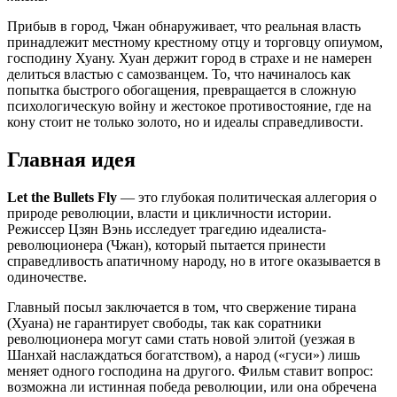
Прибыв в город, Чжан обнаруживает, что реальная власть
принадлежит местному крестному отцу и торговцу опиумом,
господину Хуану. Хуан держит город в страхе и не намерен
делиться властью с самозванцем. То, что начиналось как
попытка быстрого обогащения, превращается в сложную
психологическую войну и жестокое противостояние, где на
кону стоит не только золото, но и идеалы справедливости.
Главная идея
Let the Bullets Fly
— это глубокая политическая аллегория о
природе революции, власти и цикличности истории.
Режиссер Цзян Вэнь исследует трагедию идеалиста-
революционера (Чжан), который пытается принести
справедливость апатичному народу, но в итоге оказывается в
одиночестве.
Главный посыл заключается в том, что свержение тирана
(Хуана) не гарантирует свободы, так как соратники
революционера могут сами стать новой элитой (уезжая в
Шанхай наслаждаться богатством), а народ («гуси») лишь
меняет одного господина на другого. Фильм ставит вопрос:
возможна ли истинная победа революции, или она обречена