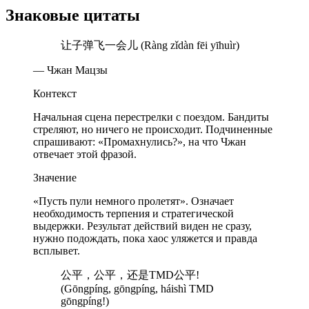
Знаковые цитаты
让子弹飞一会儿 (Ràng zǐdàn fēi yīhuìr)
— Чжан Мацзы
Контекст
Начальная сцена перестрелки с поездом. Бандиты
стреляют, но ничего не происходит. Подчиненные
спрашивают: «Промахнулись?», на что Чжан
отвечает этой фразой.
Значение
«Пусть пули немного пролетят». Означает
необходимость терпения и стратегической
выдержки. Результат действий виден не сразу,
нужно подождать, пока хаос уляжется и правда
всплывет.
公平，公平，还是TMD公平!
(Gōngpíng, gōngpíng, háishì TMD
gōngpíng!)