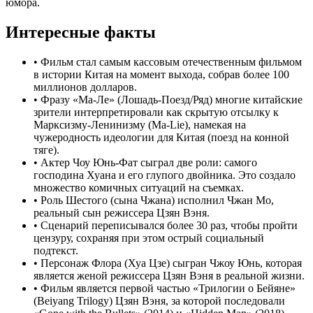
юмора.
Интересные факты
•
Фильм стал самым кассовым отечественным фильмом
в истории Китая на момент выхода, собрав более 100
миллионов долларов.
•
Фразу «Ма-Ле» (Лошадь-Поезд/Ряд) многие китайские
зрители интерпретировали как скрытую отсылку к
Марксизму-Ленинизму (Ma-Lie), намекая на
чужеродность идеологии для Китая (поезд на конной
тяге).
•
Актер Чоу Юнь-Фат сыграл две роли: самого
господина Хуана и его глупого двойника. Это создало
множество комичных ситуаций на съемках.
•
Роль Шестого (сына Чжана) исполнил Чжан Мо,
реальный сын режиссера Цзян Вэня.
•
Сценарий переписывался более 30 раз, чтобы пройти
цензуру, сохраняя при этом острый социальный
подтекст.
•
Персонаж Флора (Хуа Цзе) сыгран Чжоу Юнь, которая
является женой режиссера Цзян Вэня в реальной жизни.
•
Фильм является первой частью «Трилогии о Бейяне»
(Beiyang Trilogy) Цзян Вэня, за которой последовали