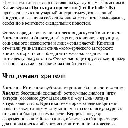
«Пусть пули летят» стал настоящим культурным феноменом в
Китае. Фраза
«Пусть пули пролетят» (Let the bullets fly)
превратилась в популярный интернет-мем, означающий
«подождем развития событий» или «не спешите с выводами»,
особенно в контексте скандальных новостей.
Фильм породил волну политических дискуссий в интернете.
Зрители искали (и находили) скрытую критику коррупции,
социального неравенства и лицемерия властей. Критики
отмечали уникальный стиль «коммерческого авторского
кино», который смог объединить массового зрителя и
интеллектуальную элиту. Фильм часто цитируется как пример
«эзопова языка» в условиях жесткой цензуры.
Что думают зрители
Зрители в Китае и за рубежом встретили фильм восторженно.
Хвалят:
блестящий сценарий, остроумные диалоги, игру
актеров (особенно дуэт Цзян Вэня и Чоу Юнь-Фата) и
визуальный стиль.
Критика:
некоторые западные зрители
нашли сюжет слишком запутанным из-за обилия культурных
отсылок и быстрого темпа речи.
Вердикт:
шедевр
современного китайского кино, обязательный к просмотру
для понимания китайского менталитета и политического