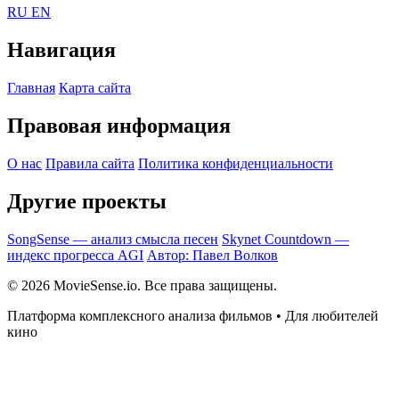
RU
EN
Навигация
Главная
Карта сайта
Правовая информация
О нас
Правила сайта
Политика конфиденциальности
Другие проекты
SongSense — анализ смысла песен
Skynet Countdown —
индекс прогресса AGI
Автор: Павел Волков
© 2026 MovieSense.io. Все права защищены.
Платформа комплексного анализа фильмов • Для любителей
кино