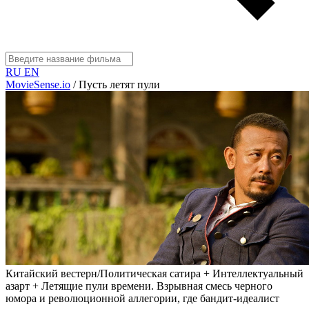
RU
EN
MovieSense.io
/
Пусть летят пули
Китайский вестерн/Политическая сатира + Интеллектуальный
азарт + Летящие пули времени. Взрывная смесь черного
юмора и революционной аллегории, где бандит-идеалист