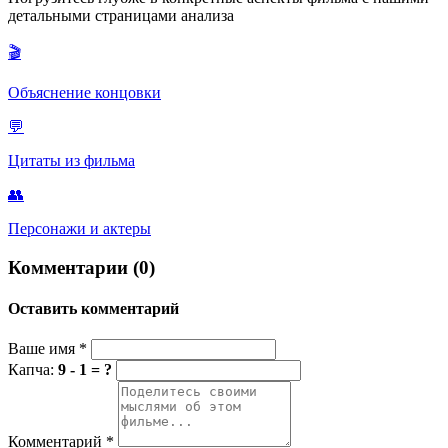
история была трагичной и закончилась смертью. Их встреча в
детальными страницами анализа
настоящем — это второй шанс от судьбы, чтобы исправить
ошибки прошлого и наконец обрести счастье вместе.
🎬
Объяснение концовки
💬
Цитаты из фильма
👥
Персонажи и актеры
Комментарии (0)
Оставить комментарий
Ваше имя
*
Капча:
9 - 1 = ?
Комментарий
*