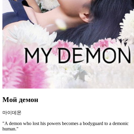
Мой демон
마이데몬
"A demon who lost his powers becomes a bodyguard to a demonic
human."