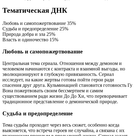
Тематическая ДНК
Любовь и самопожертвование
35%
Судьба и предопределение
25%
Природа добра и зла
25%
Власть и одиночество
15%
Любовь и самопожертвование
Центральная тема сериала. Отношения между демоном и
человеком начинаются с контракта и взаимной выгоды, но
эволюционируют в глубокую привязанность. Сериал
исследует, на какие жертвы готовы пойти герои ради
спасения друг друга. Кульминацией становится готовность Гу
Вона пожертвовать своим бессмертием и самим
существованием ради жизни До До Хи, что переворачивает
традиционное представление о демонической природе.
Судьба и предопределение
Тема судьбы проходит через весь сюжет, особенно когда
выясняется, что встреча героев не случайна, а связана с их
трагическим прошлым в предыдущей жизни. Сериал задает