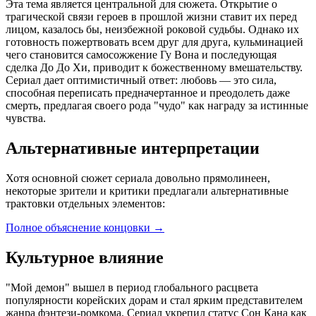
Эта тема является центральной для сюжета. Открытие о
трагической связи героев в прошлой жизни ставит их перед
лицом, казалось бы, неизбежной роковой судьбы. Однако их
готовность пожертвовать всем друг для друга, кульминацией
чего становится самосожжение Гу Вона и последующая
сделка До До Хи, приводит к божественному вмешательству.
Сериал дает оптимистичный ответ: любовь — это сила,
способная переписать предначертанное и преодолеть даже
смерть, предлагая своего рода "чудо" как награду за истинные
чувства.
Альтернативные интерпретации
Хотя основной сюжет сериала довольно прямолинеен,
некоторые зрители и критики предлагали альтернативные
трактовки отдельных элементов:
Полное объяснение концовки
→
Культурное влияние
"Мой демон" вышел в период глобального расцвета
популярности корейских дорам и стал ярким представителем
жанра фэнтези-ромкома. Сериал укрепил статус Сон Кана как