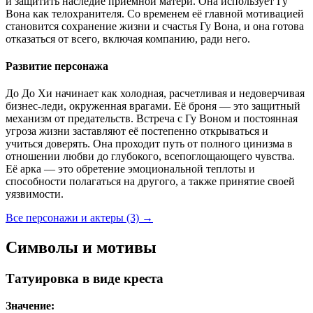
и защитить наследие приемной матери. Она использует Гу
Вона как телохранителя. Со временем её главной мотивацией
становится сохранение жизни и счастья Гу Вона, и она готова
отказаться от всего, включая компанию, ради него.
Развитие персонажа
До До Хи начинает как холодная, расчетливая и недоверчивая
бизнес-леди, окруженная врагами. Её броня — это защитный
механизм от предательств. Встреча с Гу Воном и постоянная
угроза жизни заставляют её постепенно открываться и
учиться доверять. Она проходит путь от полного цинизма в
отношении любви до глубокого, всепоглощающего чувства.
Её арка — это обретение эмоциональной теплоты и
способности полагаться на другого, а также принятие своей
уязвимости.
Все персонажи и актеры (3)
→
Символы и мотивы
Татуировка в виде креста
Значение: