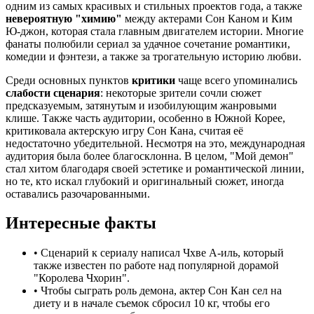
одним из самых красивых и стильных проектов года, а также
невероятную "химию"
между актерами Сон Каном и Ким
Ю-джон, которая стала главным двигателем истории. Многие
фанаты полюбили сериал за удачное сочетание романтики,
комедии и фэнтези, а также за трогательную историю любви.
Среди основных пунктов
критики
чаще всего упоминались
слабости сценария
: некоторые зрители сочли сюжет
предсказуемым, затянутым и изобилующим жанровыми
клише. Также часть аудитории, особенно в Южной Корее,
критиковала актерскую игру Сон Кана, считая её
недостаточно убедительной. Несмотря на это, международная
аудитория была более благосклонна. В целом, "Мой демон"
стал хитом благодаря своей эстетике и романтической линии,
но те, кто искал глубокий и оригинальный сюжет, иногда
оставались разочарованными.
Интересные факты
•
Сценарий к сериалу написал Чхве А-иль, который
также известен по работе над популярной дорамой
"Королева Чхорин".
•
Чтобы сыграть роль демона, актер Сон Кан сел на
диету и в начале съемок сбросил 10 кг, чтобы его