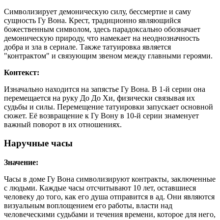
Символизирует демоническую силу, бессмертие и саму
сущность Гу Вона. Крест, традиционно являющийся
божественным символом, здесь парадоксально обозначает
демоническую природу, что намекает на неоднозначность
добра и зла в сериале. Также татуировка является
"контрактом" и связующим звеном между главными героями.
Контекст:
Изначально находится на запястье Гу Вона. В 1-й серии она
перемещается на руку До До Хи, физически связывая их
судьбы и силы. Перемещение татуировки запускает основной
сюжет. Её возвращение к Гу Вону в 10-й серии знаменует
важный поворот в их отношениях.
Наручные часы
Значение:
Часы в доме Гу Вона символизируют контракты, заключенные
с людьми. Каждые часы отсчитывают 10 лет, оставшиеся
человеку до того, как его душа отправится в ад. Они являются
визуальным воплощением его работы, власти над
человеческими судьбами и течения времени, которое для него,