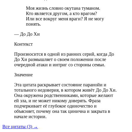
Моя жизнь словно окутана туманом.
Кто является другом, а кто врагом?
Или все вокруг меня враги? Я не могу
понять.
— До До Хи
Контекст
Произносится в одной из ранних серий, когда До
До Хи размышляет о своем положении после
очередной атаки и интриг со стороны семьи.
Значение
Эта цитата раскрывает состояние паранойи и
тотального недоверия, в котором живёт До До Хи.
Она окружена родственниками, которые желают
ей зла, и не может никому доверять. Фраза
подчеркивает её глубокое одиночество и
объясняет, почему она так цинична и закрыта в
начале истории.
Все цитаты (3)
→