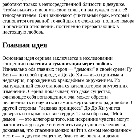
работают только в непосредственной близости к девушке.
Чтобы выжить и вернуть свои силы, он вынужден стать её
телохранителем. Они заключают фиктивный брак, который
становится отправной точкой для их сложных, полных юмора
и опасности отношений, постепенно перерастающих в
настоящую любовь.
Главная идея
Основная идея сериала заключается в исследовании
концепции
спасения и гуманизации через любовь
.
Изначально оба главных героя — "демоны" в своей среде: Гу
Вон — по своей природе, а До До Хи — из-за цинизма и
недоверия, порожденных враждебным окружением. Их
вынужденный союз становится катализатором внутренних
изменений. Сериал показывает, что даже существо,
считающее себя воплощением зла, может обрести
человечность и научиться самопожертвованию ради любви. С
другой стороны, "ледяная принцесса" До До Хи учится
доверять и открывать свое сердце. Таким образом, "Мой
демон" — это аллегория того, как искренние чувства могут
растопить лед в душе и изменить саму сущность человека,
доказывая, что спасение можно найти в самом неожиданном
месте — в другом существе, будь то человек или демон.