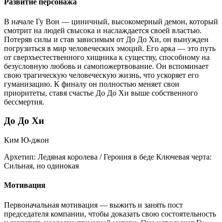
Развитие персонажа
В начале Гу Вон — циничный, высокомерный демон, который
смотрит на людей свысока и наслаждается своей властью.
Потеряв силы и став зависимым от До До Хи, он вынужден
погрузиться в мир человеческих эмоций. Его арка — это путь
от сверхъестественного хищника к существу, способному на
безусловную любовь и самопожертвование. Он вспоминает
свою трагическую человеческую жизнь, что ускоряет его
гуманизацию. К финалу он полностью меняет свои
приоритеты, ставя счастье До До Хи выше собственного
бессмертия.
До До Хи
Ким Ю-джон
Архетип:
Ледяная королева / Героиня в беде
Ключевая черта:
Сильная, но одинокая
Мотивация
Первоначальная мотивация — выжить и занять пост
председателя компании, чтобы доказать свою состоятельность