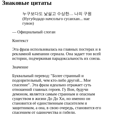
Знаковые цитаты
누구보다도 낯설고 수상한… 나의 구원
(Нугубодадо начсольго сусанхан... нае
гувон)
— Официальный слоган
Контекст
Эта фраза использовалась на главных постерах и в
рекламной кампании сериала. Она задает тон всей
истории, подчеркивая парадоксальность их союза.
Значение
Буквальный перевод: "Более странный и
подозрительный, чем кто-либо другой... Мое
спасение". Эта фраза идеально отражает суть
отношений главных героев. Гу Вон, будучи
демоном, является самым странным и опасным
существом в жизни До До Хи, но именно он
становится её единственным спасителем и
защитником, а она, в свою очередь, становится его
спасением от одиночества и гибели.