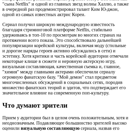
"сына Netflix" и одной из главных звезд волны Халлю, а также
в очередной раз продемонстрировал талант Ким Ю-джон,
одной из самых известных актрис Кореи.
Сериал получил широкую международную известность
благодаря стриминговой платформе Netflix, стабильно
удерживаясь в топ-10 по просмотрам во многих странах на
протяжении всего показа. Это способствовало дальнейшей
популяризации корейской культуры, включая моду (стильные
и дорогие наряды героев активно обсуждались в сети) и
эстетику. Хотя критики и часть корейской аудитории отмечали
некоторые клише в сюжете и неровную актерскую игру,
визуальная составляющая, качественная съемка и, главное,
"химия" между главными актерами обеспечили сериалу
огромную фанатскую базу. "Мой демон" стал предметом
многочисленных обсуждений в социальных сетях, породив
множество фанатских теорий и эдитов, что подтверждает его
значительное влияние на современную поп-культуру.
Что думают зрители
Прием у аудитории был в целом очень положительным, хотя и
неоднозначным. Подавляющее большинство зрителей высоко
оценили
визуальную составляющую
сериала, назвав его