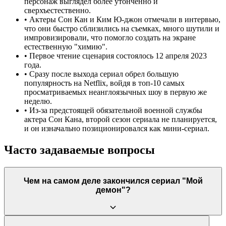
персонаж выглядел более утонченно и
сверхъестественно.
•
Актеры Сон Кан и Ким Ю-джон отмечали в интервью,
что они быстро сблизились на съемках, много шутили и
импровизировали, что помогло создать на экране
естественную "химию".
•
Первое чтение сценария состоялось 12 апреля 2023
года.
•
Сразу после выхода сериал обрел большую
популярность на Netflix, войдя в топ-10 самых
просматриваемых неанглоязычных шоу в первую же
неделю.
•
Из-за предстоящей обязательной военной службы
актера Сон Кана, второй сезон сериала не планируется,
и он изначально позиционировался как мини-сериал.
Часто задаваемые вопросы
Чем на самом деле закончился сериал "Мой
демон"?