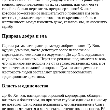
вопрос: предопределены ли их страдания, или они могут
своей любовью переписать предначертанное? Финал, в
котором божественное вмешательство позволяет им быть
вместе, предлагает идею о том, что искренняя любовь и
жертвенность могут изменить даже, казалось бы, неизбежную
судьбу.
Природа добра и зла
Сериал размывает границы между добром и злом. Гу Вон,
будучи демоном, часто действует более человечно и
справедливо, чем люди из окружения До До Хи, одержимые
жадностью и властью. Через его реплики поднимается мысль,
что истинное зло исходит не от сверхъестественных сил, а от
человеческих желаний и пороков. Гуманизация демона и
жестокость людей заставляют зрителя переосмыслить
традиционные архетипы.
Власть и одиночество
До До Хи, как наследница огромной корпорации, обладает
властью и богатством, но при этом глубоко одинока и никому
не доверяет. Её история показывает, что материальные блага
не приносят счастья и могут стать источником опасности. Её