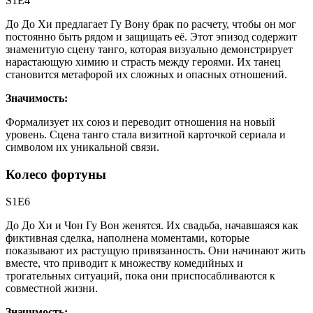
S1E4
До До Хи предлагает Гу Вону брак по расчету, чтобы он мог
постоянно быть рядом и защищать её. Этот эпизод содержит
знаменитую сцену танго, которая визуально демонстрирует
нарастающую химию и страсть между героями. Их танец
становится метафорой их сложных и опасных отношений.
Значимость:
Формализует их союз и переводит отношения на новый
уровень. Сцена танго стала визитной карточкой сериала и
символом их уникальной связи.
Колесо фортуны
S1E6
До До Хи и Чон Гу Вон женятся. Их свадьба, начавшаяся как
фиктивная сделка, наполнена моментами, которые
показывают их растущую привязанность. Они начинают жить
вместе, что приводит к множеству комедийных и
трогательных ситуаций, пока они приспосабливаются к
совместной жизни.
Значимость: