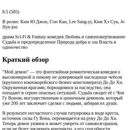
8.5
(585)
В ролях:
Ким Ю Джон, Сон Кан, Lee Sang-yi, Ким Хэ Сук, Jo
Hye-joo
драма
Sci-Fi & Fantasy
комедия
Любовь и самопожертвование
Судьба и предопределение
Природа добра и зла
Власть и
одиночество
Краткий обзор
"Мой демон" — это фэнтезийная романтическая комедия о
высокомерной и никому не доверяющей наследнице чеболя
(крупного южнокорейского бизнес-конгломерата) До До Хи.
Окруженная врагами, борющимися за наследство, она
попадает в серию опасных ситуаций. Судьба сводит её с Чон
Гу Воном, могущественным и циничным демоном, который
уже 200 лет заключает сделки с людьми, забирая их души.
В результате несчастного случая татуировка в виде креста,
источник силы Гу Вона, перемещается на руку До До Хи.
Теперь демон уязвим и может умереть от самовозгорания,
если не будет заключать контракты, а его способности