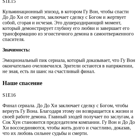
S1E15
Кульминационный эпизод, в котором Гу Вон, чтобы спасти
До До Хи от смерти, заключает сделку с Богом и жертвует
собой, сгорая и исчезая. Это душераздирающий момент,
который демонстрирует глубину его любви и завершает его
трансформацию из эгоистичного демона в самоотверженного
спасителя.
Значимость:
Эмоциональный пик сериала, который доказывает, что Гу Вон
окончательно очеловечился. Зрители остаются в напряжении,
не зная, есть ли шанс на счастливый финал.
Наше спасение
S1E16
Финал сериала. До До Хи заключает сделку с Богом, чтобы
вернуть Гу Вона. Благодаря этому он возвращается к жизни и
своей работе демона. Главный злодей получает по заслугам, а
Сок Хун становится председателем компании. Гу Вон и До До
Хи воссоединяются, чтобы жить долго и счастливо, доказав,
что их любовь сильнее судьбы и смерти.