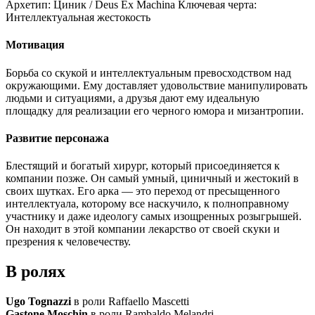
Архетип:
Циник / Deus Ex Machina
Ключевая черта:
Интеллектуальная жестокость
Мотивация
Борьба со скукой и интеллектуальным превосходством над
окружающими. Ему доставляет удовольствие манипулировать
людьми и ситуациями, а друзья дают ему идеальную
площадку для реализации его черного юмора и мизантропии.
Развитие персонажа
Блестящий и богатый хирург, который присоединяется к
компании позже. Он самый умный, циничный и жестокий в
своих шутках. Его арка — это переход от пресыщенного
интеллектуала, которому все наскучило, к полноправному
участнику и даже идеологу самых изощренных розыгрышей.
Он находит в этой компании лекарство от своей скуки и
презрения к человечеству.
В ролях
Ugo Tognazzi
в роли Raffaello Mascetti
Gastone Moschin
в роли Rambaldo Melandri