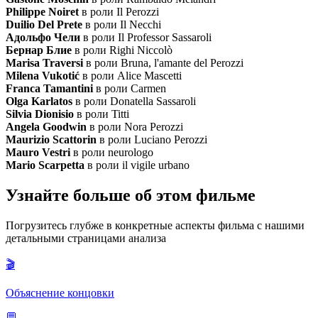
Philippe Noiret
в роли Il Perozzi
Duilio Del Prete
в роли Il Necchi
Адольфо Чели
в роли Il Professor Sassaroli
Бернар Блие
в роли Righi Niccolò
Marisa Traversi
в роли Bruna, l'amante del Perozzi
Milena Vukotić
в роли Alice Mascetti
Franca Tamantini
в роли Carmen
Olga Karlatos
в роли Donatella Sassaroli
Silvia Dionisio
в роли Titti
Angela Goodwin
в роли Nora Perozzi
Maurizio Scattorin
в роли Luciano Perozzi
Mauro Vestri
в роли neurologo
Mario Scarpetta
в роли il vigile urbano
Узнайте больше об этом фильме
Погрузитесь глубже в конкретные аспекты фильма с нашими
детальными страницами анализа
🎬
Объяснение концовки
💬