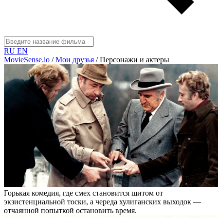
RU
EN
MovieSense.io
/
Мои друзья
/
Персонажи и актеры
Горькая комедия, где смех становится щитом от
экзистенциальной тоски, а череда хулиганских выходок —
отчаянной попыткой остановить время.