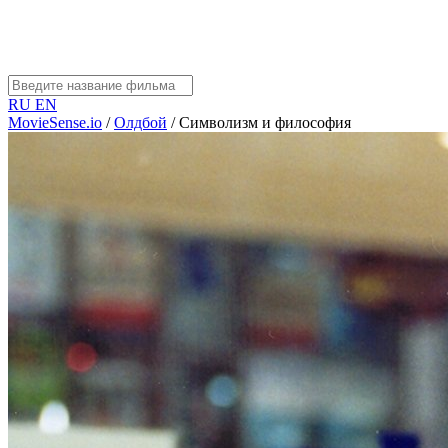
RU
EN
MovieSense.io
/
Олдбой
/
Символизм и философия