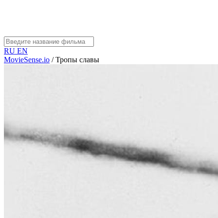
RU
EN
MovieSense.io
/
Тропы славы