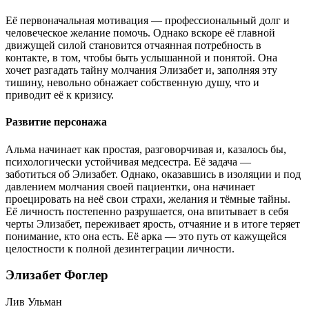
Её первоначальная мотивация — профессиональный долг и
человеческое желание помочь. Однако вскоре её главной
движущей силой становится отчаянная потребность в
контакте, в том, чтобы быть услышанной и понятой. Она
хочет разгадать тайну молчания Элизабет и, заполняя эту
тишину, невольно обнажает собственную душу, что и
приводит её к кризису.
Развитие персонажа
Альма начинает как простая, разговорчивая и, казалось бы,
психологически устойчивая медсестра. Её задача —
заботиться об Элизабет. Однако, оказавшись в изоляции и под
давлением молчания своей пациентки, она начинает
проецировать на неё свои страхи, желания и тёмные тайны.
Её личность постепенно разрушается, она впитывает в себя
черты Элизабет, переживает ярость, отчаяние и в итоге теряет
понимание, кто она есть. Её арка — это путь от кажущейся
целостности к полной дезинтеграции личности.
Элизабет Фоглер
Лив Ульман