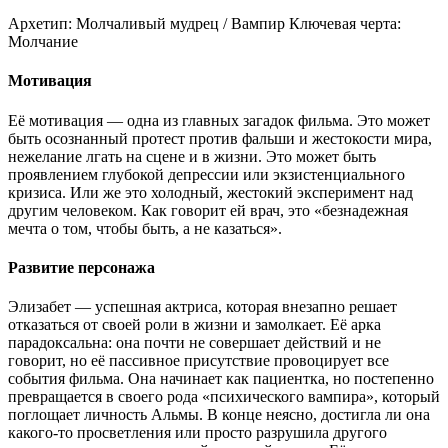
Архетип:
Молчаливый мудрец / Вампир
Ключевая черта:
Молчание
Мотивация
Её мотивация — одна из главных загадок фильма. Это может
быть осознанный протест против фальши и жестокости мира,
нежелание лгать на сцене и в жизни. Это может быть
проявлением глубокой депрессии или экзистенциального
кризиса. Или же это холодный, жестокий эксперимент над
другим человеком. Как говорит ей врач, это «безнадежная
мечта о том, чтобы быть, а не казаться».
Развитие персонажа
Элизабет — успешная актриса, которая внезапно решает
отказаться от своей роли в жизни и замолкает. Её арка
парадоксальна: она почти не совершает действий и не
говорит, но её пассивное присутствие провоцирует все
события фильма. Она начинает как пациентка, но постепенно
превращается в своего рода «психического вампира», который
поглощает личность Альмы. В конце неясно, достигла ли она
какого-то просветления или просто разрушила другого