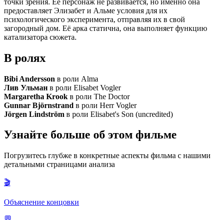
точки зрения. Её персонаж не развивается, но именно она
предоставляет Элизабет и Альме условия для их
психологического эксперимента, отправляя их в свой
загородный дом. Её арка статична, она выполняет функцию
катализатора сюжета.
В ролях
Bibi Andersson
в роли Alma
Лив Ульман
в роли Elisabet Vogler
Margaretha Krook
в роли The Doctor
Gunnar Björnstrand
в роли Herr Vogler
Jörgen Lindström
в роли Elisabet's Son (uncredited)
Узнайте больше об этом фильме
Погрузитесь глубже в конкретные аспекты фильма с нашими
детальными страницами анализа
🎬
Объяснение концовки
💬