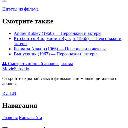
Цитаты из фильма
Смотрите также
Andrei Rublev (1966)
— Персонажи и актеры
Кто боится Вирджинии Вульф? (1966)
— Персонажи и
актеры
Битва за Алжир (1966)
— Персонажи и актеры
Выпускник (1967)
— Персонажи и актеры
👥
Смотреть полный анализ фильма
MovieSense.io
Откройте скрытый смысл фильмов с помощью детального
анализа
RU
EN
Навигация
Главная
Карта сайта