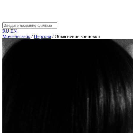
RU
EN
MovieSense.io
/
Персона
/
Объяснение концовки