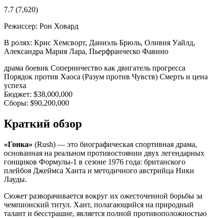
7.7
(7,620)
Режиссер:
Рон Ховард
В ролях:
Крис Хемсворт, Даниэль Брюль, Оливия Уайлд,
Александра Мария Лара, Пьерфранческо Фавино
драма
боевик
Соперничество как двигатель прогресса
Порядок против Хаоса (Разум против Чувств)
Смерть и цена
успеха
Бюджет:
$38,000,000
Сборы:
$90,200,000
Краткий обзор
«Гонка»
(Rush) — это биографическая спортивная драма,
основанная на реальном противостоянии двух легендарных
гонщиков Формулы-1 в сезоне 1976 года: британского
плейбоя Джеймса Ханта и методичного австрийца Ники
Лауды.
Сюжет разворачивается вокруг их ожесточенной борьбы за
чемпионский титул. Хант, полагающийся на природный
талант и бесстрашие, является полной противоположностью