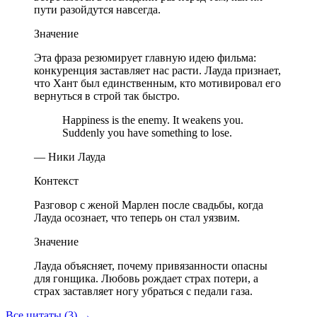
пути разойдутся навсегда.
Значение
Эта фраза резюмирует главную идею фильма:
конкуренция заставляет нас расти. Лауда признает,
что Хант был единственным, кто мотивировал его
вернуться в строй так быстро.
Happiness is the enemy. It weakens you.
Suddenly you have something to lose.
— Ники Лауда
Контекст
Разговор с женой Марлен после свадьбы, когда
Лауда осознает, что теперь он стал уязвим.
Значение
Лауда объясняет, почему привязанности опасны
для гонщика. Любовь рождает страх потери, а
страх заставляет ногу убраться с педали газа.
Все цитаты (3)
→