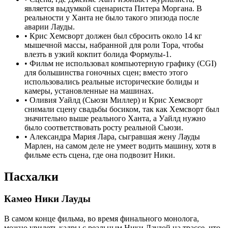
является выдумкой сценариста Питера Моргана. В
реальности у Ханта не было такого эпизода после
аварии Лауды.
•
Крис Хемсворт должен был сбросить около 14 кг
мышечной массы, набранной для роли Тора, чтобы
влезть в узкий кокпит болида Формулы-1.
•
Фильм не использовал компьютерную графику (CGI)
для большинства гоночных сцен; вместо этого
использовались реальные исторические болиды и
камеры, установленные на машинах.
•
Оливия Уайлд (Сьюзи Миллер) и Крис Хемсворт
снимали сцену свадьбы босиком, так как Хемсворт был
значительно выше реального Ханта, а Уайлд нужно
было соответствовать росту реальной Сьюзи.
•
Александра Мария Лара, сыгравшая жену Лауды
Марлен, на самом деле не умеет водить машину, хотя в
фильме есть сцена, где она подвозит Ники.
Пасхалки
Камео Ники Лауды
В самом конце фильма, во время финального монолога,
можно увидеть кадры с реальным Ники Лаудой на трассе, что