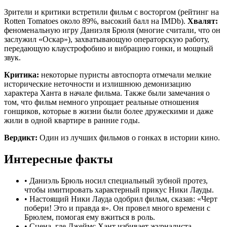
Зрители и критики встретили фильм с восторгом (рейтинг на
Rotten Tomatoes около 89%, высокий балл на IMDb).
Хвалят:
феноменальную игру Даниэля Брюля (многие считали, что он
заслужил «Оскар»), захватывающую операторскую работу,
передающую клаустрофобию и вибрацию гонки, и мощный
звук.
Критика:
некоторые пуристы автоспорта отмечали мелкие
исторические неточности и излишнюю демонизацию
характера Ханта в начале фильма. Также были замечания о
том, что фильм немного упрощает реальные отношения
гонщиков, которые в жизни были более дружескими и даже
жили в одной квартире в ранние годы.
Вердикт:
Один из лучших фильмов о гонках в истории кино.
Интересные факты
•
Даниэль Брюль носил специальный зубной протез,
чтобы имитировать характерный прикус Ники Лауды.
•
Настоящий Ники Лауда одобрил фильм, сказав: «Черт
побери! Это и правда я». Он провел много времени с
Брюлем, помогая ему вжиться в роль.
•
Сцена, где Джеймс Хант избивает журналиста,