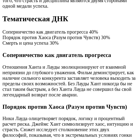
того, что страсть и дисциплина являются двумя сторонами
одной медали успеха.
Тематическая ДНК
Соперничество как двигатель прогресса
40%
Порядок против Хаоса (Разум против Чувств)
30%
Смерть и цена успеха
30%
Соперничество как двигатель прогресса
Отношения Ханта и Лауды эволюционируют от взаимной
неприязни до глубокого уважения. Фильм демонстрирует, как
наличие сильного конкурента заставляет человека выходить за
пределы своих возможностей. Без Лауды Хант никогда бы не
стал таким быстрым, а без Ханта Лауда не совершил бы свой
легендарный возврат после аварии.
Порядок против Хаоса (Разум против Чувств)
Ники Лауда олицетворяет порядок, логику и процентный
расчет риска. Джеймс Хант символизирует хаос, интуицию и
страсть. Сюжет исследует столкновение этих двух
философий, показывая, что в экстремальных условиях гонки