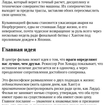
Лауды, который верит в точный расчет, дисциплину и
техническое совершенство машины. Их соперничество
выходит за пределы трассы, заставляя обоих переосмыслить
свои ценности.
Кульминацией фильма становится ужасающая авария на
Нюрбургринге, едва не стоившая Лауде жизни, и его
невероятное, почти чудесное возвращение за руль всего через
несколько недель ради финальной битвы с Хантом под
проливным дождем в Японии.
Главная идея
В центре фильма лежит идея о том, что
враги определяют
нас лучше, чем друзья
. Режиссер Рон Ховард показывает, что
истинное величие достигается не в одиночку, а через
преодоление сопротивления достойного соперника.
Это философское размышление о двух подходах к жизни:
гедонистическом
(жить одним днем, как Хант) и
прагматичном
(контролировать риски ради цели, как Лауда).
Фильм не занимает ничью сторону, утверждая, что оба пути
имеют право на существование и оба имеют свою цену.
Главное послание — уважение к инакомыслию и признание