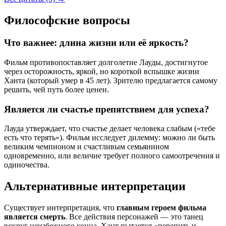
Философские вопросы
Что важнее: длина жизни или её яркость?
Фильм противопоставляет долголетие Лауды, достигнутое
через осторожность, яркой, но короткой вспышке жизни
Ханта (который умер в 45 лет). Зрителю предлагается самому
решить, чей путь более ценен.
Является ли счастье препятствием для успеха?
Лауда утверждает, что счастье делает человека слабым («тебе
есть что терять»). Фильм исследует дилемму: можно ли быть
великим чемпионом и счастливым семьянином
одновременно, или величие требует полного самоотречения и
одиночества.
Альтернативные интерпретации
Существует интерпретация, что
главным героем фильма
является смерть
. Все действия персонажей — это танец
вокруг неизбежного конца. Хант пытается «перепить и