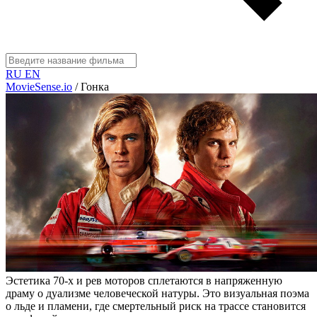
RU
EN
MovieSense.io
/
Гонка
Эстетика 70-х и рев моторов сплетаются в напряженную
драму о дуализме человеческой натуры. Это визуальная поэма
о льде и пламени, где смертельный риск на трассе становится