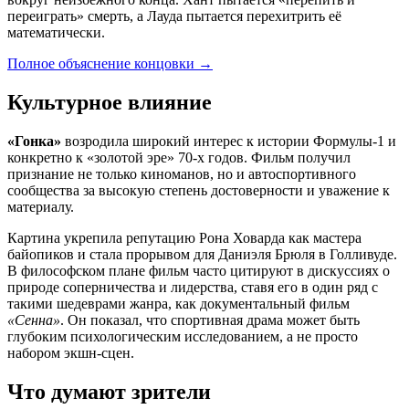
переиграть» смерть, а Лауда пытается перехитрить её
математически.
Полное объяснение концовки
→
Культурное влияние
«Гонка»
возродила широкий интерес к истории Формулы-1 и
конкретно к «золотой эре» 70-х годов. Фильм получил
признание не только киноманов, но и автоспортивного
сообщества за высокую степень достоверности и уважение к
материалу.
Картина укрепила репутацию Рона Ховарда как мастера
байопиков и стала прорывом для Даниэля Брюля в Голливуде.
В философском плане фильм часто цитируют в дискуссиях о
природе соперничества и лидерства, ставя его в один ряд с
такими шедеврами жанра, как документальный фильм
«Сенна»
. Он показал, что спортивная драма может быть
глубоким психологическим исследованием, а не просто
набором экшн-сцен.
Что думают зрители