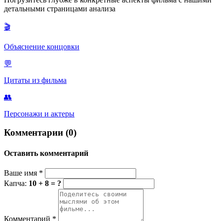
известен своим вспыльчивым характером.
детальными страницами анализа
🎬
Объяснение концовки
💬
Цитаты из фильма
👥
Персонажи и актеры
Комментарии (0)
Оставить комментарий
Ваше имя
*
Капча:
10 + 8 = ?
Комментарий
*