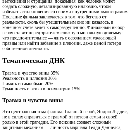
вытеснения и отрицания, показывая, как человек может
создать сложную, детализированную иллюзию, чтобы
избежать столкновения со своими внутренними «монстрами».
Послание фильма заключается в том, что бегство от
реальности, сколь бы утешительным оно ни казалось, в
конечном счете ведет к саморазрушению. Финальный выбор
героя ставит перед зрителем сложную моральную дилемму:
что предпочтительнее — жить с осознанием ужасающей
правды или найти забвение в иллюзии, даже ценой потери
собственной личности.
Тематическая ДНК
Травма и чувство вины
35%
Реальность и иллюзия
30%
Память и самообман
20%
Гуманность и этика в психиатрии
15%
Травма и чувство вины
Это центральная тема фильма. Главный герой, Эндрю Лэддис,
не в силах справиться с травмой от потери семьи и своей
ролью в этой трагедии. Его психика создает сложный
защитный механизм — личность маршала Тедди Дэниелса,