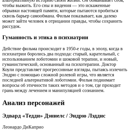
альтернативную историю своей жизни. Он обманывает себя,
чтобы выжить. Его сны и видения — это искаженные
обрывки настоящей памяти, которые пытаются пробиться
сквозь барьер самообмана. Фильм показывает, как далеко
может зайти человек в отрицании правды, чтобы сохранить
рассудок.
Гуманность и этика в психиатрии
Действие фильма происходит в 1950-е годы, в эпоху, когда в
психиатрии боролись два подхода: старый, карательный, с
использованием лоботомии и шоковой терапии, и новый,
гуманистический, основанный на психотерапии. Доктор
Коули представляет прогрессивные взгляды, пытаясь излечить
Эндрю с помощью сложной ролевой игры, что является
последней альтернативой лоботомии. Фильм поднимает
вопросы об этичности таких методов и о том, где проходит
грань между лечением и манипуляцией сознанием.
Анализ персонажей
Эдвард «Тедди» Дэниелс / Эндрю Лэддис
Леонардо ДиКаприо