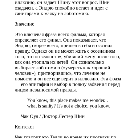
иллюзию, он задает Шину этот вопрос. Шин
озадачен, а Эндрю спокойно встает и идет с
санитарами к маяку на лоботомию.
Значение
Это ключевая фраза всего фильма, которая
определяет его финал. Она показывает, что
Эндрю, скорее всего, пришел в себя и осознал
правду. Однако он не может жить с осознанием
того, что он «монстр», убивший жену после того,
как она утопила их детей. Он сознательно
выбирает лоботомию («умереть как хороший
человек»), притворившись, что лечение не
помогло и он все еще верит в иллюзию. Эта фраза
— его эпитафия и выбор в пользу забвения перед
лицом невыносимой правды.
You know, this place makes me wonder...
what is sanity? It's not a choice, you know.
— Чак Оул / Доктор Лестер Шин
Контекст
Чак говорит это Тедди во время их прогулки по