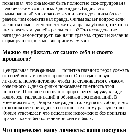
показывая, что она может быть полностью сконструирована
человеческим сознанием. Для Эндрю Лэддиса его
вымышленный мир с заговорами и расследованием более
реален, чем объективная правда. Фильм задает вопрос: если
иллюзия помогает человеку жить, а правда убивает, то что из
них является «лучшей» реальностью? Это исследование
наглядно демонстрирует, как наши травмы, страхи и желания
формируют то, как мы воспринимаем мир.
Можно ли убежать от самого себя и своего
прошлого?
Центральная тема фильма — попытка главного героя убежать
от своей вины и своего прошлого. Он создает новую
личность, новую историю, чтобы не сталкиваться с ужасом
содеянного. Однако фильм показывает тщетность этой
попытки. Прошлое постоянно прорывается наружу в виде
кошмаров, галлюцинаций и обрывков воспоминаний. В
конечном итоге, Эндрю вынужден столкнуться с собой, и это
столкновение приводит к его окончательному разрушению.
Фильм утверждает, что исцеление невозможно без принятия
правды, какой бы болезненной она ни была.
Что определяет нашу личность: наши поступки