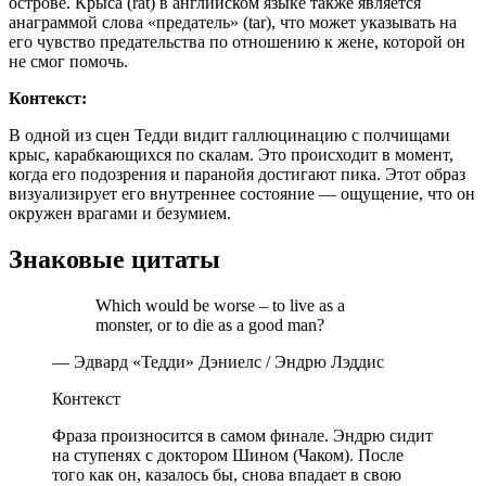
острове. Крыса (rat) в английском языке также является
анаграммой слова «предатель» (tar), что может указывать на
его чувство предательства по отношению к жене, которой он
не смог помочь.
Контекст:
В одной из сцен Тедди видит галлюцинацию с полчищами
крыс, карабкающихся по скалам. Это происходит в момент,
когда его подозрения и паранойя достигают пика. Этот образ
визуализирует его внутреннее состояние — ощущение, что он
окружен врагами и безумием.
Знаковые цитаты
Which would be worse – to live as a
monster, or to die as a good man?
— Эдвард «Тедди» Дэниелс / Эндрю Лэддис
Контекст
Фраза произносится в самом финале. Эндрю сидит
на ступенях с доктором Шином (Чаком). После
того как он, казалось бы, снова впадает в свою