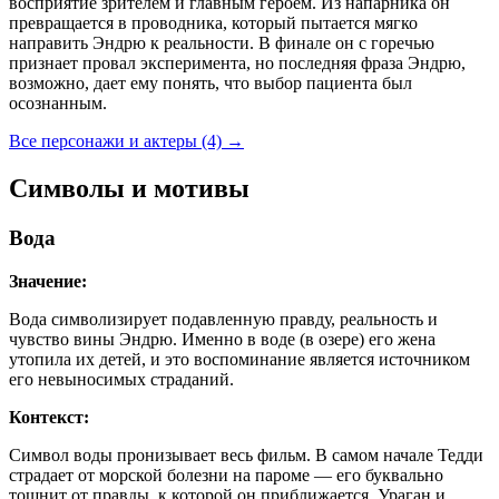
восприятие зрителем и главным героем. Из напарника он
превращается в проводника, который пытается мягко
направить Эндрю к реальности. В финале он с горечью
признает провал эксперимента, но последняя фраза Эндрю,
возможно, дает ему понять, что выбор пациента был
осознанным.
Все персонажи и актеры (4)
→
Символы и мотивы
Вода
Значение:
Вода символизирует подавленную правду, реальность и
чувство вины Эндрю. Именно в воде (в озере) его жена
утопила их детей, и это воспоминание является источником
его невыносимых страданий.
Контекст:
Символ воды пронизывает весь фильм. В самом начале Тедди
страдает от морской болезни на пароме — его буквально
тошнит от правды, к которой он приближается. Ураган и