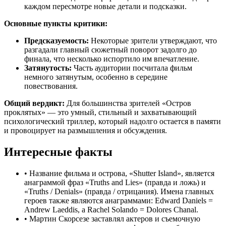
каждом пересмотре новые детали и подсказки.
Основные пункты критики:
Предсказуемость:
Некоторые зрители утверждают, что
разгадали главный сюжетный поворот задолго до
финала, что несколько испортило им впечатление.
Затянутость:
Часть аудитории посчитала фильм
немного затянутым, особенно в середине
повествования.
Общий вердикт:
Для большинства зрителей «Остров
проклятых» — это умный, стильный и захватывающий
психологический триллер, который надолго остается в памяти
и провоцирует на размышления и обсуждения.
Интересные факты
•
Название фильма и острова, «Shutter Island», является
анаграммой фраз «Truths and Lies» (правда и ложь) и
«Truths / Denials» (правда / отрицания). Имена главных
героев также являются анаграммами: Edward Daniels =
Andrew Laeddis, а Rachel Solando = Dolores Chanal.
•
Мартин Скорсезе заставлял актеров и съемочную