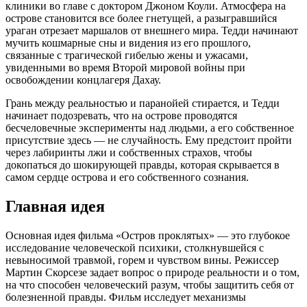
клиники во главе с доктором Джоном Коули. Атмосфера на
острове становится все более гнетущей, а разыгравшийся
ураган отрезает маршалов от внешнего мира. Тедди начинают
мучить кошмарные сны и видения из его прошлого,
связанные с трагической гибелью жены и ужасами,
увиденными во время Второй мировой войны при
освобождении концлагеря Дахау.
Грань между реальностью и паранойей стирается, и Тедди
начинает подозревать, что на острове проводятся
бесчеловечные эксперименты над людьми, а его собственное
присутствие здесь — не случайность. Ему предстоит пройти
через лабиринты лжи и собственных страхов, чтобы
докопаться до шокирующей правды, которая скрывается в
самом сердце острова и его собственного сознания.
Главная идея
Основная идея фильма «Остров проклятых» — это глубокое
исследование человеческой психики, столкнувшейся с
невыносимой травмой, горем и чувством вины. Режиссер
Мартин Скорсезе задает вопрос о природе реальности и о том,
на что способен человеческий разум, чтобы защитить себя от
болезненной правды. Фильм исследует механизмы