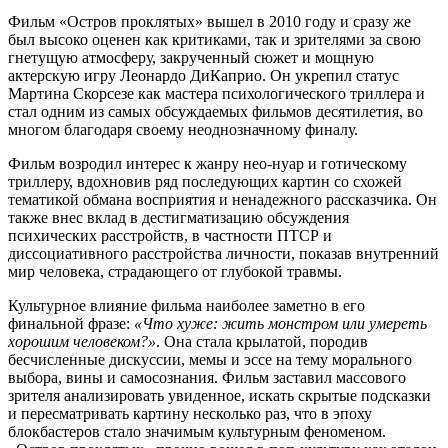
Фильм «Остров проклятых» вышел в 2010 году и сразу же
был высоко оценен как критиками, так и зрителями за свою
гнетущую атмосферу, закрученный сюжет и мощную
актерскую игру Леонардо ДиКаприо. Он укрепил статус
Мартина Скорсезе как мастера психологического триллера и
стал одним из самых обсуждаемых фильмов десятилетия, во
многом благодаря своему неоднозначному финалу.
Фильм возродил интерес к жанру нео-нуар и готическому
триллеру, вдохновив ряд последующих картин со схожей
тематикой обмана восприятия и ненадежного рассказчика. Он
также внес вклад в дестигматизацию обсуждения
психических расстройств, в частности ПТСР и
диссоциативного расстройства личности, показав внутренний
мир человека, страдающего от глубокой травмы.
Культурное влияние фильма наиболее заметно в его
финальной фразе:
«Что хуже: жить монстром или умереть
хорошим человеком?»
. Она стала крылатой, породив
бесчисленные дискуссии, мемы и эссе на тему морального
выбора, вины и самосознания. Фильм заставил массового
зрителя анализировать увиденное, искать скрытые подсказки
и пересматривать картину несколько раз, что в эпоху
блокбастеров стало значимым культурным феноменом.