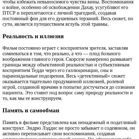
чтобы избежать невыносимого чувства вины. Воспоминания
о войне, особенно об освобождении Дахау, усугубляют его
ПТСР и переплетаются с личной трагедией, создавая
постоянный фон для его душевных терзаний. Весь сюжет, по
сути, является путешествием вглубь этой травмы.
Реальность и иллюзия
Фильм постоянно играет с восприятием зрителя, заставляя
сомневаться в том, что реально, а что — плод больного
воображения главного героя. Скорсезе намеренно размывает
границы между объективной реальностью и субъективным
восприятием Тедди через его галлюцинации, сны и
параноидальные подозрения. Весь «детективный» сюжет
оказывается тщательно продуманной иллюзией, ролевой
игрой, созданной врачами в попытке достучаться до сознания
пациента. Это ставит под вопрос саму природу реальности и
то, как мы ее конструируем.
Память и самообман
Память в фильме представлена как ненадежный и податливый
конструкт. Эндрю Лэддис не просто забывает о содеянном, он
активно переписывает свои воспоминания, создавая