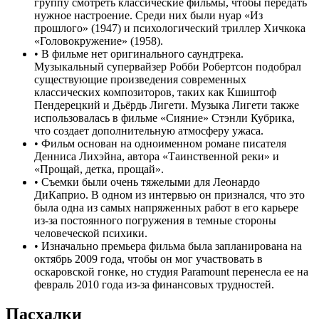
группу смотреть классические фильмы, чтобы передать
нужное настроение. Среди них были нуар «Из
прошлого» (1947) и психологический триллер Хичкока
«Головокружение» (1958).
•
В фильме нет оригинального саундтрека.
Музыкальный супервайзер Робби Робертсон подобрал
существующие произведения современных
классических композиторов, таких как Кшиштоф
Пендерецкий и Дьёрдь Лигети. Музыка Лигети также
использовалась в фильме «Сияние» Стэнли Кубрика,
что создает дополнительную атмосферу ужаса.
•
Фильм основан на одноименном романе писателя
Денниса Лихэйна, автора «Таинственной реки» и
«Прощай, детка, прощай».
•
Съемки были очень тяжелыми для Леонардо
ДиКаприо. В одном из интервью он признался, что это
была одна из самых напряженных работ в его карьере
из-за постоянного погружения в темные стороны
человеческой психики.
•
Изначально премьера фильма была запланирована на
октябрь 2009 года, чтобы он мог участвовать в
оскаровской гонке, но студия Paramount перенесла ее на
февраль 2010 года из-за финансовых трудностей.
Пасхалки