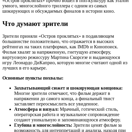
«Остров проклятых» прочно вошел в поп-культуру как эталон
умного, многослойного триллера с одним из самых
шокирующих и обсуждаемых финалов в истории кино.
Что думают зрители
Зрители приняли «Остров проклятых» в подавляющем
большинстве положительно, что отражается в высоких
рейтингах на таких платформах, как IMDb и Кинопоиск.
Фильм хвалят за напряженную, гнетущую атмосферу,
виртуозную режиссуру Мартина Скорсезе и выдающуюся
игру Леонардо ДиКаприо, которую многие считают одной из
лучших в его карьере.
Основные пункты похвалы:
Захватывающий сюжет и шокирующая концовка:
Многие зрители отмечают, что фильм держит в
напряжении до самого конца, а финальный твист
заставляет переосмыслить все увиденное.
Атмосфера и визуал:
Мрачный, готический стиль,
операторская работа и музыкальное сопровождение
создают уникальную и запоминающуюся атмосферу.
Глубина и многослойность:
Зрители ценят фильм за
возможность для интерпретаций и анализа, находя при