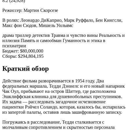
8.2
(24,928)
Режиссер:
Мартин Скорсезе
В ролях:
Леонардо ДиКаприо, Марк Руффало, Бен Кингсли,
Макс фон Сюдов, Мишель Уильямс
драма
триллер
детектив
Травма и чувство вины
Реальность и
иллюзия
Память и самообман
Гуманность и этика в
психиатрии
Бюджет:
$80,000,000
Сборы:
$294,804,195
Краткий обзор
Действие фильма разворачивается в 1954 году. Два
федеральных маршала, Тедди Дэниелс и его новый напарник
Чак Оул, прибывают на остров Шаттер, где расположена
Эшклиффская клиника для душевнобольных преступников.
Их задача — расследовать загадочное исчезновение
пациентки Рэйчел Соландо, которая, казалось бы, испарилась
из запертой палаты, оставив лишь зашифрованную записку.
Погружаясь в расследование, Тедди сталкивается с
молчаливым сопротивлением и скрытностью персонала