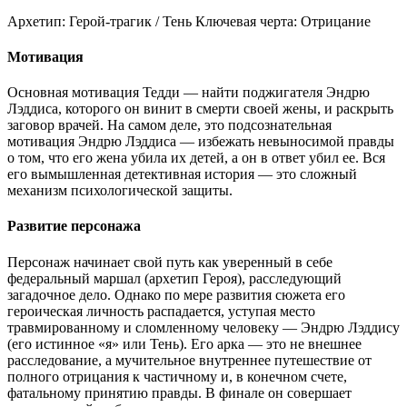
Архетип:
Герой-трагик / Тень
Ключевая черта:
Отрицание
Мотивация
Основная мотивация Тедди — найти поджигателя Эндрю
Лэддиса, которого он винит в смерти своей жены, и раскрыть
заговор врачей. На самом деле, это подсознательная
мотивация Эндрю Лэддиса — избежать невыносимой правды
о том, что его жена убила их детей, а он в ответ убил ее. Вся
его вымышленная детективная история — это сложный
механизм психологической защиты.
Развитие персонажа
Персонаж начинает свой путь как уверенный в себе
федеральный маршал (архетип Героя), расследующий
загадочное дело. Однако по мере развития сюжета его
героическая личность распадается, уступая место
травмированному и сломленному человеку — Эндрю Лэддису
(его истинное «я» или Тень). Его арка — это не внешнее
расследование, а мучительное внутреннее путешествие от
полного отрицания к частичному и, в конечном счете,
фатальному принятию правды. В финале он совершает