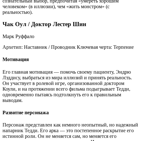
сознательный выбор, предпочитая «умереть хорошим
человеком» (в иллюзии), чем «жить монстром» (с
реальностью).
Чак Оул / Доктор Лестер Шин
Марк Руффало
Архетип:
Наставник / Проводник
Ключевая черта:
Терпение
Мотивация
Его главная мотивация — помочь своему пациенту, Эндрю
Лэддису, выбраться из мира иллюзий и принять реальность.
Он участвует в ролевой игре, организованной доктором
Коули, и на протяжении всего фильма подыгрывает Тедди,
одновременно пытаясь подтолкнуть его к правильным
выводам.
Развитие персонажа
Персонаж представлен как немного неопытный, но надежный
напарник Тедди. Его арка — это постепенное раскрытие его
истинной роли. Он не меняется сам, но меняется его