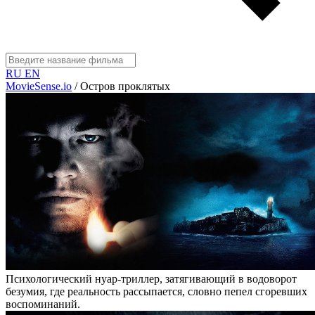
RU
EN
MovieSense.io
/
Остров проклятых
Психологический нуар-триллер, затягивающий в водоворот
безумия, где реальность рассыпается, словно пепел сгоревших
воспоминаний.