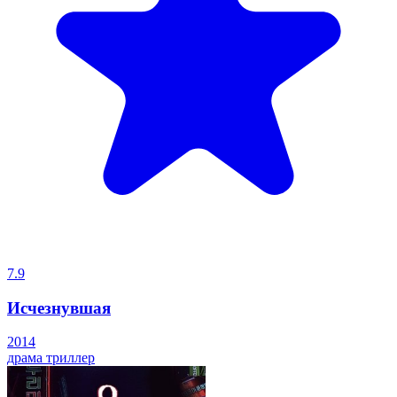
7.9
Исчезнувшая
2014
драма
триллер