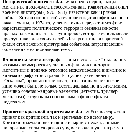
Исторический контекст:
Фильм вышел в период, когда
Аргентина продолжала переосмысливать травматичный опыт
военной диктатуры (1976-1983), известной как "Грязная
война". Хотя основные события происходят до официального
начала хунты, в 1974 году, лента точно передает атмосферу
нарастающего политического террора и безнаказанности
правых парамилитарных группировок, которые использовали
преступников для своих целей. Для аргентинских зрителей
фильм стал важным культурным событием, затрагивающим
болезненные национальные темы.
Влияние на кинематограф:
"Тайна в его глазах" стал одним
из самых коммерчески успешных фильмов в истории
Аргентины и привлек огромное международное внимание к
кинематографу этой страны. Его успех, увенчанный
"Оскаром", продемонстрировал, что латиноамериканское
кино может быть не только фестивальным, но и зрительским,
успешно сочетая жанровые элементы (детектив, триллер,
мелодрама) с глубоким социальным и философским
подтекстом.
Принятие критикой и зрителями:
Фильм был восторженно
принят как критиками, так и зрителями по всему миру.
Критики отмечали блестящий сценарий с неожиданными
поворотами, сильную режиссуру, великолепную актерскую