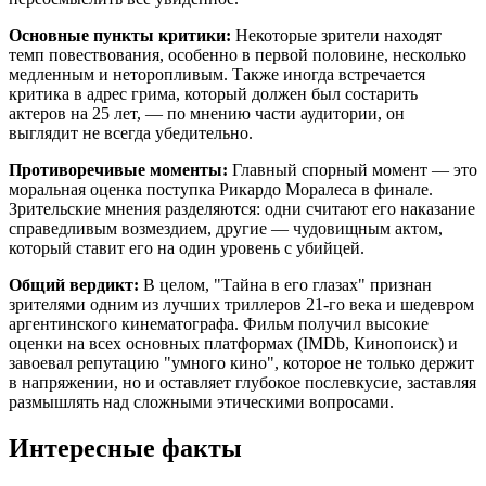
Основные пункты критики:
Некоторые зрители находят
темп повествования, особенно в первой половине, несколько
медленным и неторопливым. Также иногда встречается
критика в адрес грима, который должен был состарить
актеров на 25 лет, — по мнению части аудитории, он
выглядит не всегда убедительно.
Противоречивые моменты:
Главный спорный момент — это
моральная оценка поступка Рикардо Моралеса в финале.
Зрительские мнения разделяются: одни считают его наказание
справедливым возмездием, другие — чудовищным актом,
который ставит его на один уровень с убийцей.
Общий вердикт:
В целом, "Тайна в его глазах" признан
зрителями одним из лучших триллеров 21-го века и шедевром
аргентинского кинематографа. Фильм получил высокие
оценки на всех основных платформах (IMDb, Кинопоиск) и
завоевал репутацию "умного кино", которое не только держит
в напряжении, но и оставляет глубокое послевкусие, заставляя
размышлять над сложными этическими вопросами.
Интересные факты