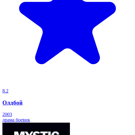
8.2
Олдбой
2003
драма
боевик