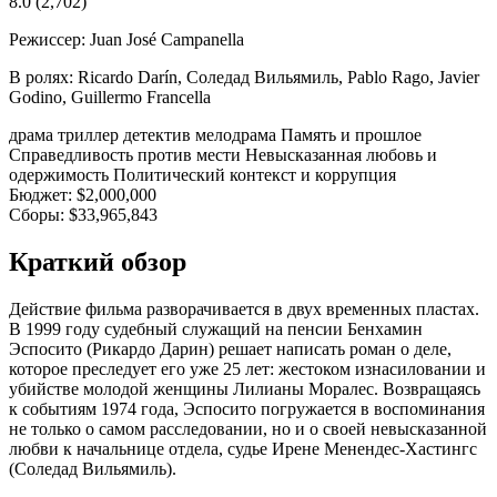
8.0
(2,702)
Режиссер:
Juan José Campanella
В ролях:
Ricardo Darín, Соледад Вильямиль, Pablo Rago, Javier
Godino, Guillermo Francella
драма
триллер
детектив
мелодрама
Память и прошлое
Справедливость против мести
Невысказанная любовь и
одержимость
Политический контекст и коррупция
Бюджет:
$2,000,000
Сборы:
$33,965,843
Краткий обзор
Действие фильма разворачивается в двух временных пластах.
В 1999 году судебный служащий на пенсии Бенхамин
Эспосито (Рикардо Дарин) решает написать роман о деле,
которое преследует его уже 25 лет: жестоком изнасиловании и
убийстве молодой женщины Лилианы Моралес. Возвращаясь
к событиям 1974 года, Эспосито погружается в воспоминания
не только о самом расследовании, но и о своей невысказанной
любви к начальнице отдела, судье Ирене Менендес-Хастингс
(Соледад Вильямиль).