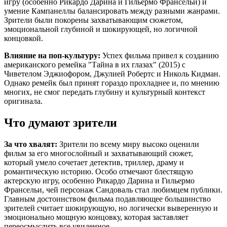
игру (особенно Рикардо Дарина и Гильермо Франсельи) и
умение Кампанеллы балансировать между разными жанрами.
Зрители были покорены захватывающим сюжетом,
эмоциональной глубиной и шокирующей, но логичной
концовкой.
Влияние на поп-культуру:
Успех фильма привел к созданию
американского ремейка "Тайна в их глазах" (2015) с
Чиветелом Эджиофором, Джулией Робертс и Николь Кидман.
Однако ремейк был принят гораздо прохладнее и, по мнению
многих, не смог передать глубину и культурный контекст
оригинала.
Что думают зрители
За что хвалят:
Зрители по всему миру высоко оценили
фильм за его многослойный и захватывающий сюжет,
который умело сочетает детектив, триллер, драму и
романтическую историю. Особо отмечают блестящую
актерскую игру, особенно Рикардо Дарина и Гильермо
Франсельи, чей персонаж Сандоваль стал любимцем публики.
Главным достоинством фильма подавляющее большинство
зрителей считает шокирующую, но логически выверенную и
эмоционально мощную концовку, которая заставляет
переосмыслить все увиденное.