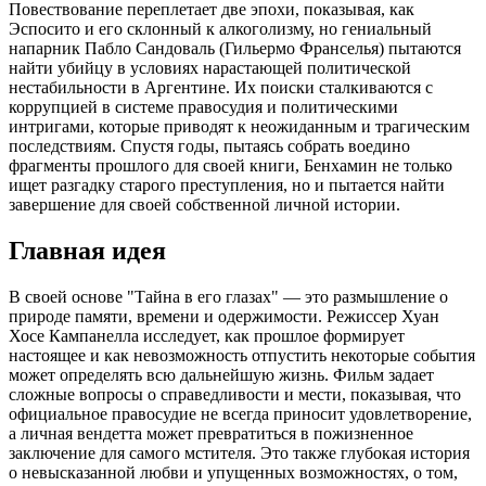
Повествование переплетает две эпохи, показывая, как
Эспосито и его склонный к алкоголизму, но гениальный
напарник Пабло Сандоваль (Гильермо Франселья) пытаются
найти убийцу в условиях нарастающей политической
нестабильности в Аргентине. Их поиски сталкиваются с
коррупцией в системе правосудия и политическими
интригами, которые приводят к неожиданным и трагическим
последствиям. Спустя годы, пытаясь собрать воедино
фрагменты прошлого для своей книги, Бенхамин не только
ищет разгадку старого преступления, но и пытается найти
завершение для своей собственной личной истории.
Главная идея
В своей основе "Тайна в его глазах" — это размышление о
природе памяти, времени и одержимости. Режиссер Хуан
Хосе Кампанелла исследует, как прошлое формирует
настоящее и как невозможность отпустить некоторые события
может определять всю дальнейшую жизнь. Фильм задает
сложные вопросы о справедливости и мести, показывая, что
официальное правосудие не всегда приносит удовлетворение,
а личная вендетта может превратиться в пожизненное
заключение для самого мстителя. Это также глубокая история
о невысказанной любви и упущенных возможностях, о том,