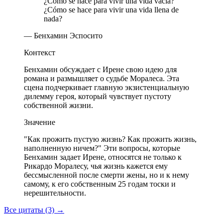
¿Cómo se hace para vivir una vida vacía?
¿Cómo se hace para vivir una vida llena de
nada?
— Бенхамин Эспосито
Контекст
Бенхамин обсуждает с Ирене свою идею для
романа и размышляет о судьбе Моралеса. Эта
сцена подчеркивает главную экзистенциальную
дилемму героя, который чувствует пустоту
собственной жизни.
Значение
"Как прожить пустую жизнь? Как прожить жизнь,
наполненную ничем?" Эти вопросы, которые
Бенхамин задает Ирене, относятся не только к
Рикардо Моралесу, чья жизнь кажется ему
бессмысленной после смерти жены, но и к нему
самому, к его собственным 25 годам тоски и
нерешительности.
Все цитаты (3)
→