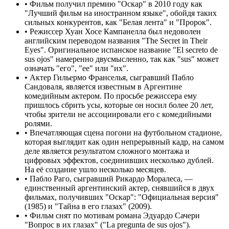
•
Фильм получил премию "Оскар" в 2010 году как
"Лучший фильм на иностранном языке", обойдя таких
сильных конкурентов, как "Белая лента" и "Пророк".
•
Режиссер Хуан Хосе Кампанелла был недоволен
английским переводом названия "The Secret in Their
Eyes". Оригинальное испанское название "El secreto de
sus ojos" намеренно двусмысленно, так как "sus" может
означать "его", "ее" или "их".
•
Актер Гильермо Франселья, сыгравший Пабло
Сандоваля, является известным в Аргентине
комедийным актером. По просьбе режиссера ему
пришлось сбрить усы, которые он носил более 20 лет,
чтобы зрители не ассоциировали его с комедийными
ролями.
•
Впечатляющая сцена погони на футбольном стадионе,
которая выглядит как один непрерывный кадр, на самом
деле является результатом сложного монтажа и
цифровых эффектов, соединивших несколько дублей.
На её создание ушло несколько месяцев.
•
Пабло Раго, сыгравший Рикардо Моралеса, —
единственный аргентинский актер, снявшийся в двух
фильмах, получивших "Оскар": "Официальная версия"
(1985) и "Тайна в его глазах" (2009).
•
Фильм снят по мотивам романа Эдуардо Сачери
"Вопрос в их глазах" ("La pregunta de sus ojos").