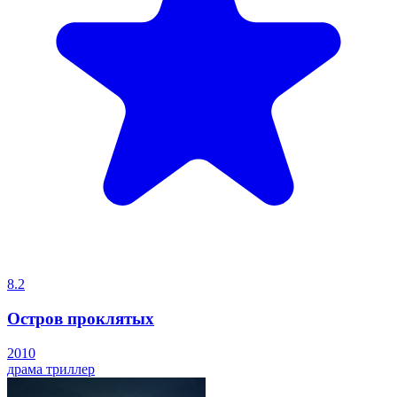
8.2
Остров проклятых
2010
драма
триллер