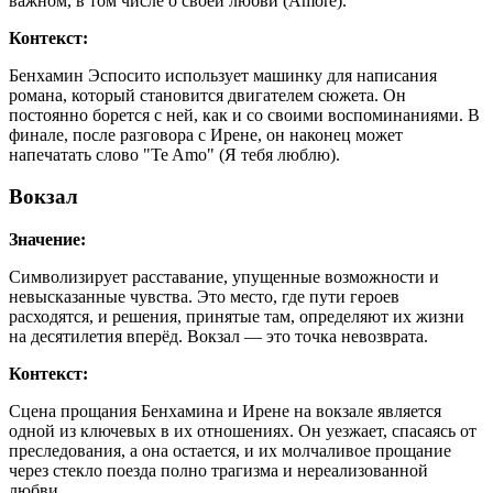
важном, в том числе о своей любви (Amore).
Контекст:
Бенхамин Эспосито использует машинку для написания
романа, который становится двигателем сюжета. Он
постоянно борется с ней, как и со своими воспоминаниями. В
финале, после разговора с Ирене, он наконец может
напечатать слово "Te Amo" (Я тебя люблю).
Вокзал
Значение:
Символизирует расставание, упущенные возможности и
невысказанные чувства. Это место, где пути героев
расходятся, и решения, принятые там, определяют их жизни
на десятилетия вперёд. Вокзал — это точка невозврата.
Контекст:
Сцена прощания Бенхамина и Ирене на вокзале является
одной из ключевых в их отношениях. Он уезжает, спасаясь от
преследования, а она остается, и их молчаливое прощание
через стекло поезда полно трагизма и нереализованной
любви.