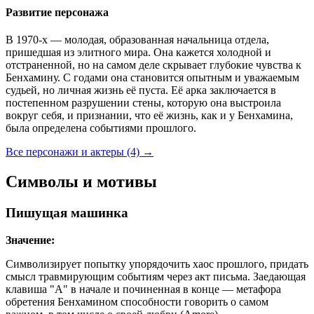
Развитие персонажа
В 1970-х — молодая, образованная начальница отдела,
пришедшая из элитного мира. Она кажется холодной и
отстраненной, но на самом деле скрывает глубокие чувства к
Бенхамину. С годами она становится опытным и уважаемым
судьей, но личная жизнь её пуста. Её арка заключается в
постепенном разрушении стены, которую она выстроила
вокруг себя, и признании, что её жизнь, как и у Бенхамина,
была определена событиями прошлого.
Все персонажи и актеры (4)
→
Символы и мотивы
Пишущая машинка
Значение:
Символизирует попытку упорядочить хаос прошлого, придать
смысл травмирующим событиям через акт письма. Заедающая
клавиша "A" в начале и починенная в конце — метафора
обретения Бенхамином способности говорить о самом