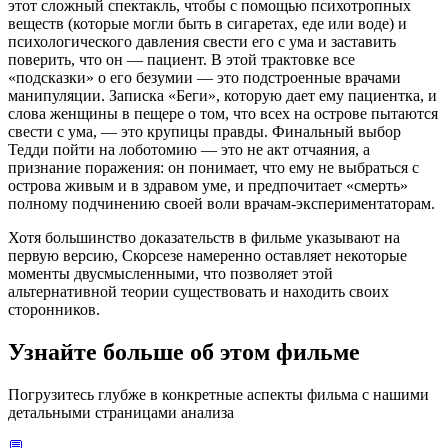
этот сложный спектакль, чтобы с помощью психотропных
веществ (которые могли быть в сигаретах, еде или воде) и
психологического давления свести его с ума и заставить
поверить, что он — пациент. В этой трактовке все
«подсказки» о его безумии — это подстроенные врачами
манипуляции. Записка «Беги», которую дает ему пациентка, и
слова женщины в пещере о том, что всех на острове пытаются
свести с ума, — это крупицы правды. Финальный выбор
Тедди пойти на лоботомию — это не акт отчаяния, а
признание поражения: он понимает, что ему не выбраться с
острова живым и в здравом уме, и предпочитает «смерть»
полному подчинению своей воли врачам-экспериментаторам.
Хотя большинство доказательств в фильме указывают на
первую версию, Скорсезе намеренно оставляет некоторые
моменты двусмысленными, что позволяет этой
альтернативной теории существовать и находить своих
сторонников.
Узнайте больше об этом фильме
Погрузитесь глубже в конкретные аспекты фильма с нашими
детальными страницами анализа
💬