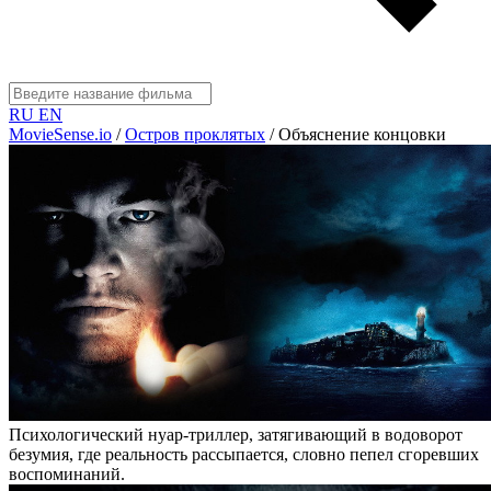
RU
EN
MovieSense.io
/
Остров проклятых
/
Объяснение концовки
Психологический нуар-триллер, затягивающий в водоворот
безумия, где реальность рассыпается, словно пепел сгоревших
воспоминаний.