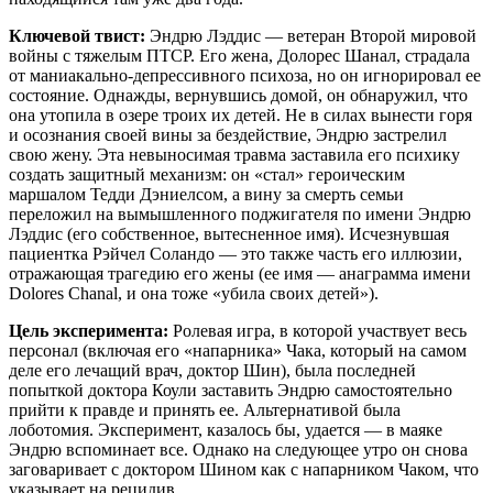
Ключевой твист:
Эндрю Лэддис — ветеран Второй мировой
войны с тяжелым ПТСР. Его жена, Долорес Шанал, страдала
от маниакально-депрессивного психоза, но он игнорировал ее
состояние. Однажды, вернувшись домой, он обнаружил, что
она утопила в озере троих их детей. Не в силах вынести горя
и осознания своей вины за бездействие, Эндрю застрелил
свою жену. Эта невыносимая травма заставила его психику
создать защитный механизм: он «стал» героическим
маршалом Тедди Дэниелсом, а вину за смерть семьи
переложил на вымышленного поджигателя по имени Эндрю
Лэддис (его собственное, вытесненное имя). Исчезнувшая
пациентка Рэйчел Соландо — это также часть его иллюзии,
отражающая трагедию его жены (ее имя — анаграмма имени
Dolores Chanal, и она тоже «убила своих детей»).
Цель эксперимента:
Ролевая игра, в которой участвует весь
персонал (включая его «напарника» Чака, который на самом
деле его лечащий врач, доктор Шин), была последней
попыткой доктора Коули заставить Эндрю самостоятельно
прийти к правде и принять ее. Альтернативой была
лоботомия. Эксперимент, казалось бы, удается — в маяке
Эндрю вспоминает все. Однако на следующее утро он снова
заговаривает с доктором Шином как с напарником Чаком, что
указывает на рецидив.