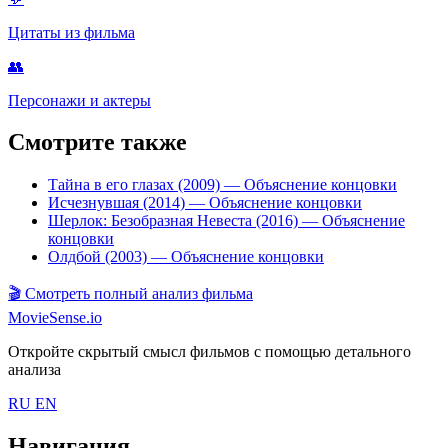
Цитаты из фильма
👥
Персонажи и актеры
Смотрите также
Тайна в его глазах (2009)
— Объяснение концовки
Исчезнувшая (2014)
— Объяснение концовки
Шерлок: Безобразная Невеста (2016)
— Объяснение
концовки
Олдбой (2003)
— Объяснение концовки
🎬
Смотреть полный анализ фильма
MovieSense.io
Откройте скрытый смысл фильмов с помощью детального
анализа
RU
EN
Навигация