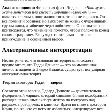
Анализ концовки:
Финальная фраза Эндрю —
«Что хуже:
жить монстром или умереть хорошим человеком?»
—
является ключом к пониманию того, что он не сорвался. Он
все помнит и осознает, но выбирает не жизнь с чудовищным
грузом вины, а забвение через лоботомию. Он сознательно
притворяется, что лечение не помогло, чтобы положить конец
своим страданиям. Его уход с санитарами — это не
принуждение, а осознанный выбор.
Альтернативные интерпретации
Несмотря на то, что основная интерпретация сюжета
предполагает, что Тедди Дэниелс — это вымышленная
личность пациента Эндрю Лэддиса, существует популярная
альтернативная теория.
Теория заговора: Тедди — здоров.
Согласно этой версии, Эдвард Дэниелс — действительно
федеральный маршал, который слишком близко подобрался к
разгадке незаконных экспериментов по контролю над
разумом, проводимых в клинике. Врачи во главе с доктором
Коули, поняв, что от него не избавиться, инсценируют весь