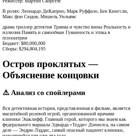
Режиссер:
Мартин Скорсезе
В ролях:
Леонардо ДиКаприо, Марк Руффало, Бен Кингсли,
Макс фон Сюдов, Мишель Уильямс
драма
триллер
детектив
Травма и чувство вины
Реальность и
иллюзия
Память и самообман
Гуманность и этика в
психиатрии
Бюджет:
$80,000,000
Сборы:
$294,804,195
Остров проклятых —
Объяснение концовки
⚠️ Анализ со спойлерами
Вся детективная история, представленная в фильме, является
масштабной ролевой игрой, организованной врачами
клиники Эшклифф. Главный герой, которого мы знаем как
федерального маршала Эдварда «Тедди» Дэниелса, на самом
деле — Эндрю Лэддис, самый опасный пациент клиники,
находящийся там уже два года.