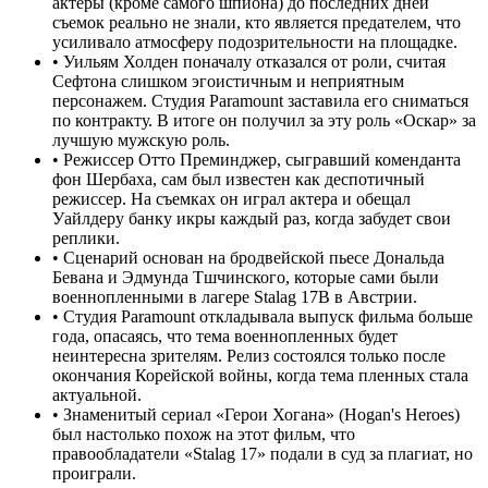
актеры (кроме самого шпиона) до последних дней
съемок реально не знали, кто является предателем, что
усиливало атмосферу подозрительности на площадке.
•
Уильям Холден поначалу отказался от роли, считая
Сефтона слишком эгоистичным и неприятным
персонажем. Студия Paramount заставила его сниматься
по контракту. В итоге он получил за эту роль «Оскар» за
лучшую мужскую роль.
•
Режиссер Отто Преминджер, сыгравший коменданта
фон Шербаха, сам был известен как деспотичный
режиссер. На съемках он играл актера и обещал
Уайлдеру банку икры каждый раз, когда забудет свои
реплики.
•
Сценарий основан на бродвейской пьесе Дональда
Бевана и Эдмунда Тшчинского, которые сами были
военнопленными в лагере Stalag 17B в Австрии.
•
Студия Paramount откладывала выпуск фильма больше
года, опасаясь, что тема военнопленных будет
неинтересна зрителям. Релиз состоялся только после
окончания Корейской войны, когда тема пленных стала
актуальной.
•
Знаменитый сериал «Герои Хогана» (Hogan's Heroes)
был настолько похож на этот фильм, что
правообладатели «Stalag 17» подали в суд за плагиат, но
проиграли.