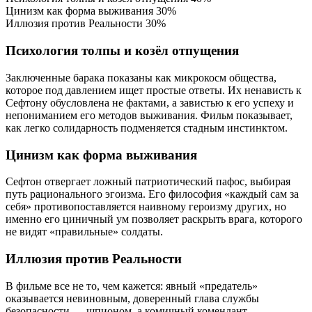
Цинизм как форма выживания
30%
Иллюзия против Реальности
30%
Психология толпы и козёл отпущения
Заключенные барака показаны как микрокосм общества,
которое под давлением ищет простые ответы. Их ненависть к
Сефтону обусловлена не фактами, а завистью к его успеху и
непониманием его методов выживания. Фильм показывает,
как легко солидарность подменяется стадным инстинктом.
Цинизм как форма выживания
Сефтон отвергает ложный патриотический пафос, выбирая
путь рационального эгоизма. Его философия «каждый сам за
себя» противопоставляется наивному героизму других, но
именно его циничный ум позволяет раскрыть врага, которого
не видят «правильные» солдаты.
Иллюзия против Реальности
В фильме все не то, чем кажется: явный «предатель»
оказывается невиновным, доверенный глава службы
безопасности — шпионом, а комичный комендант —