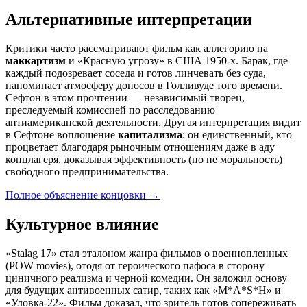
Альтернативные интерпретации
Критики часто рассматривают фильм как аллегорию на
маккартизм
и «Красную угрозу» в США 1950-х. Барак, где
каждый подозревает соседа и готов линчевать без суда,
напоминает атмосферу доносов в Голливуде того времени.
Сефтон в этом прочтении — независимый творец,
преследуемый комиссией по расследованию
антиамериканской деятельности. Другая интерпретация видит
в Сефтоне воплощение
капитализма
: он единственный, кто
процветает благодаря рыночным отношениям даже в аду
концлагеря, доказывая эффективность (но не моральность)
свободного предпринимательства.
Полное объяснение концовки
→
Культурное влияние
«Stalag 17» стал эталоном жанра фильмов о военнопленных
(POW movies), отодя от героического пафоса в сторону
циничного реализма и черной комедии. Он заложил основу
для будущих антивоенных сатир, таких как «M*A*S*H» и
«Уловка-22». Фильм доказал, что зритель готов сопереживать