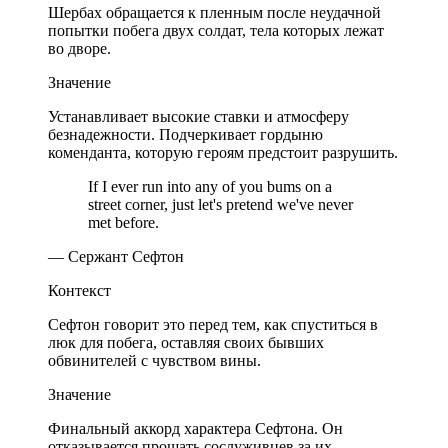
Шербах обращается к пленным после неудачной
попытки побега двух солдат, тела которых лежат
во дворе.
Значение
Устанавливает высокие ставки и атмосферу
безнадежности. Подчеркивает гордыню
коменданта, которую героям предстоит разрушить.
If I ever run into any of you bums on a
street corner, just let's pretend we've never
met before.
— Сержант Сефтон
Контекст
Сефтон говорит это перед тем, как спуститься в
люк для побега, оставляя своих бывших
обвинителей с чувством вины.
Значение
Финальный аккорд характера Сефтона. Он
отказывается прощать сослуживцев за их