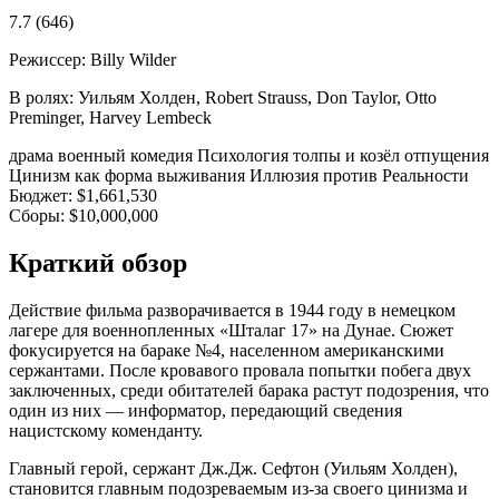
7.7
(646)
Режиссер:
Billy Wilder
В ролях:
Уильям Холден, Robert Strauss, Don Taylor, Otto
Preminger, Harvey Lembeck
драма
военный
комедия
Психология толпы и козёл отпущения
Цинизм как форма выживания
Иллюзия против Реальности
Бюджет:
$1,661,530
Сборы:
$10,000,000
Краткий обзор
Действие фильма разворачивается в 1944 году в немецком
лагере для военнопленных «Шталаг 17» на Дунае. Сюжет
фокусируется на бараке №4, населенном американскими
сержантами. После кровавого провала попытки побега двух
заключенных, среди обитателей барака растут подозрения, что
один из них — информатор, передающий сведения
нацистскому коменданту.
Главный герой, сержант Дж.Дж. Сефтон (Уильям Холден),
становится главным подозреваемым из-за своего цинизма и