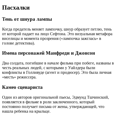
Пасхалки
Тень от шнура лампы
Когда предатель меняет лампочку, шнур образует петлю, тень
от которой падает на лицо Сефтона. Это визуальная метафора
виселицы и момента прозрения («лампочка зажглась» в
голове детектива).
Имена персонажей Манфреди и Джонсон
Два солдата, погибшие в начале фильма при побеге, названы в
честь реальных людей, с которыми у Уайлдера были
конфликты в Голливуде (агент и продюсер). Это была личная
«месть» режиссера.
Камео сценариста
Один из авторов оригинальной пьесы, Эдмунд Тшчинский,
появляется в фильме в роли заключенного, который
постоянно получает письма от жены, утверждающей, что
нашла ребенка на крыльце.