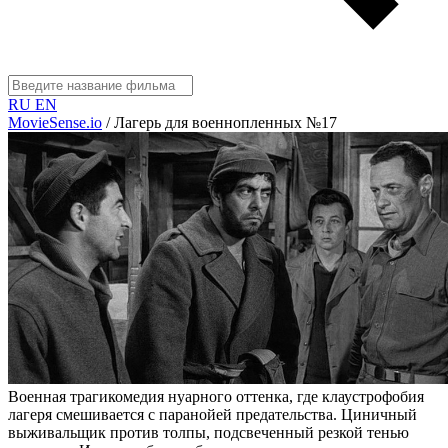
RU
EN
MovieSense.io
/
Лагерь для военнопленных №17
Военная трагикомедия нуарного оттенка, где клаустрофобия
лагеря смешивается с паранойей предательства. Циничный
выживальщик против толпы, подсвеченный резкой тенью