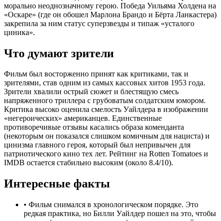
морально неоднозначному герою. Победа Уильяма Холдена на
«Оскаре» (где он обошел Марлона Брандо и Бёрта Ланкастера)
закрепила за ним статус суперзвезды и типаж «усталого
циника».
Что думают зрители
Фильм был восторженно принят как критиками, так и
зрителями, став одним из самых кассовых хитов 1953 года.
Зрители хвалили острый сюжет и блестящую смесь
напряженного триллера с грубоватым солдатским юмором.
Критика высоко оценила смелость Уайлдера в изображении
«негероических» американцев. Единственные
противоречивые отзывы касались образа коменданта
(некоторым он показался слишком комичным для нациста) и
цинизма главного героя, который был непривычен для
патриотического кино тех лет. Рейтинг на Rotten Tomatoes и
IMDB остается стабильно высоким (около 8.4/10).
Интересные факты
•
Фильм снимался в хронологическом порядке. Это
редкая практика, но Билли Уайлдер пошел на это, чтобы