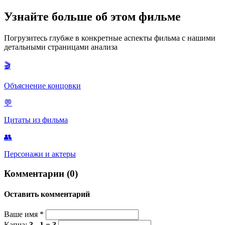
некоторого обаяния, что некоторые критики считали
неуместным для изображения нацистского офицера после
Сефтон заметил несоответствие во времени (Прайс не знал,
Узнайте больше об этом фильме
ужасов войны.
когда именно раздают подарки) и увидел тень от шнура
лампочки, которую Прайс использовал как почтовый ящик
Погрузитесь глубже в конкретные аспекты фильма с нашими
для обмена сообщениями с немцами.
детальными страницами анализа
🎬
Объяснение концовки
💬
Цитаты из фильма
👥
Персонажи и актеры
Комментарии (0)
Оставить комментарий
Ваше имя
*
Капча:
3 - 1 = ?