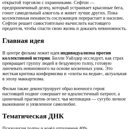
открытой торговли с охранниками. Сефтон —
предприимчивый делец, который устраивает крысиные бега,
гонит самодельный алкоголь и живет лучше других. Пока
коллективная ненависть сослуживцев перерастает в насилие,
Сефтон решает самостоятельно вычислить настоящего
предателя, чтобы спасти свою жизнь и доказать невиновность.
Главная идея
В центре фильма лежит идея
индивидуализма против
коллективной истерии
. Билли Уайлдер исследует, как страх
превращает группу людей в бездумную толпу, готовую
линчевать невиновного на основе косвенных улик. Это
жесткая критика конформизма и «охоты на ведьм», актуальная
в эпоху маккартизма.
Фильм также деконструирует образ военного героя:
настоящий подвиг совершает не идеалистичный патриот, а
циничный прагматик-эгоист, чья мотивация — сугубо личное
выживание и уязвленное самолюбие.
Тематическая ДНК
Психология толпы и козёл отпущения
40%