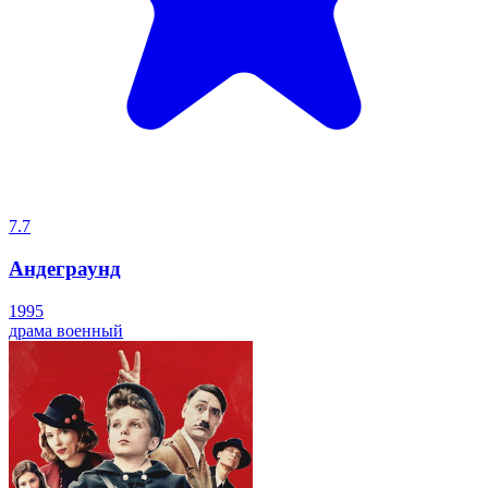
7.7
Андеграунд
1995
драма
военный