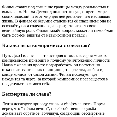
Фильм ставит под сомнение границы между реальностью и
вымыслом. Норма Десмонд полностью существует в мире
своих иллюзий, и этот мир для неё реальнее, чем настоящая
жизнь. В финале её безумие становится её спасением: она не
осознаёт ужаса содеянного, а верит, что играет свою
величайшую роль. Фильм задаёт вопрос: может ли самообман
быть формой защиты от невыносимой правды?
Какова цена компромисса с совестью?
Путь Джо Гиллиса — это история о том, как серия мелких
компромиссов приводит к полному уничтожению личности.
Начав с желания просто подзаработать, он постепенно
отказывается от своих принципов, творчества, любви и, в
конце концов, от самой жизни. Фильм исследует, где
находится та черта, за которой компромисс превращается в
предательство самого себя.
Бессмертна ли слава?
Лента исследует природу славы и её эфемерность. Норма
верит, что "звёзды вечны", но её собственная судьба
доказывает обратное. Голливуд, создающий бессмертные