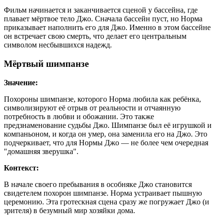
Фильм начинается и заканчивается сценой у бассейна, где
плавает мёртвое тело Джо. Сначала бассейн пуст, но Норма
приказывает наполнить его для Джо. Именно в этом бассейне
он встречает свою смерть, что делает его центральным
символом несбывшихся надежд.
Мёртвый шимпанзе
Значение:
Похороны шимпанзе, которого Норма любила как ребёнка,
символизируют её отрыв от реальности и отчаянную
потребность в любви и обожании. Это также
предзнаменование судьбы Джо. Шимпанзе был её игрушкой и
компаньоном, и когда он умер, она заменила его на Джо. Это
подчеркивает, что для Нормы Джо — не более чем очередная
"домашняя зверушка".
Контекст:
В начале своего пребывания в особняке Джо становится
свидетелем похорон шимпанзе. Норма устраивает пышную
церемонию. Эта гротескная сцена сразу же погружает Джо (и
зрителя) в безумный мир хозяйки дома.