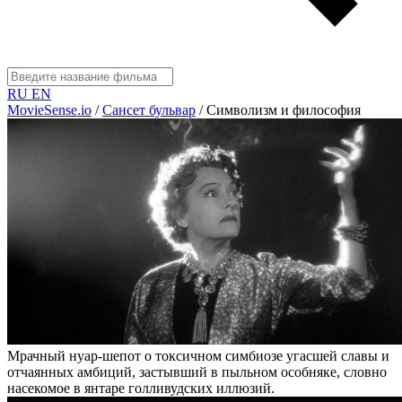
RU
EN
MovieSense.io
/
Сансет бульвар
/
Символизм и философия
Мрачный нуар-шепот о токсичном симбиозе угасшей славы и
отчаянных амбиций, застывший в пыльном особняке, словно
насекомое в янтаре голливудских иллюзий.