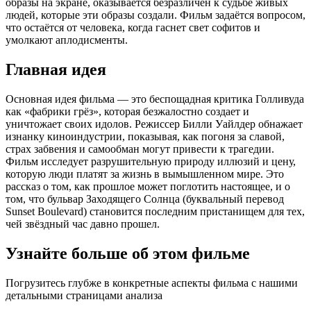
образы на экране, оказывается безразличен к судьбе живых
людей, которые эти образы создали. Фильм задаётся вопросом,
что остаётся от человека, когда гаснет свет софитов и
умолкают аплодисменты.
Главная идея
Основная идея фильма — это беспощадная критика Голливуда
как «фабрики грёз», которая безжалостно создает и
уничтожает своих идолов. Режиссер Билли Уайлдер обнажает
изнанку киноиндустрии, показывая, как погоня за славой,
страх забвения и самообман могут привести к трагедии.
Фильм исследует разрушительную природу иллюзий и цену,
которую люди платят за жизнь в вымышленном мире. Это
рассказ о том, как прошлое может поглотить настоящее, и о
том, что бульвар Заходящего Солнца (буквальный перевод
Sunset Boulevard) становится последним пристанищем для тех,
чей звёздный час давно прошел.
Узнайте больше об этом фильме
Погрузитесь глубже в конкретные аспекты фильма с нашими
детальными страницами анализа