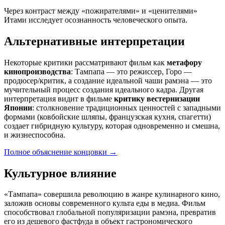
Через контраст между «пожирателями» и «ценителями»
Итами исследует осознанность человеческого опыта.
Альтернативные интерпретации
Некоторые критики рассматривают фильм как
метафору
кинопроизводства
: Тампапа — это режиссер, Горо —
продюсер/критик, а создание идеальной чаши рамэна — это
мучительный процесс создания идеального кадра. Другая
интерпретация видит в фильме
критику вестернизации
Японии
: столкновение традиционных ценностей с западными
формами (ковбойские шляпы, французская кухня, спагетти)
создает гибридную культуру, которая одновременно и смешна,
и жизнеспособна.
Полное объяснение концовки
→
Культурное влияние
«Тампапа» совершила революцию в жанре кулинарного кино,
заложив основы современного культа еды в медиа. Фильм
способствовал глобальной популяризации рамэна, превратив
его из дешевого фастфуда в объект гастрономического