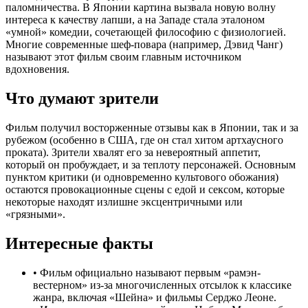
паломничества. В Японии картина вызвала новую волну
интереса к качеству лапши, а на Западе стала эталоном
«умной» комедии, сочетающей философию с физиологией.
Многие современные шеф-повара (например, Дэвид Чанг)
называют этот фильм своим главным источником
вдохновения.
Что думают зрители
Фильм получил восторженные отзывы как в Японии, так и за
рубежом (особенно в США, где он стал хитом артхаусного
проката). Зрители хвалят его за невероятный аппетит,
который он пробуждает, и за теплоту персонажей. Основным
пунктом критики (и одновременно культового обожания)
остаются провокационные сцены с едой и сексом, которые
некоторые находят излишне эксцентричными или
«грязными».
Интересные факты
•
Фильм официально называют первым «рамэн-
вестерном» из-за многочисленных отсылок к классике
жанра, включая «Шейна» и фильмы Серджо Леоне.