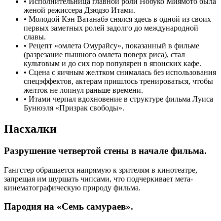
•
Исполнительница главной роли Нобуко Миямото была
женой режиссера Дзюдзо Итами.
•
Молодой Кэн Ватанабэ снялся здесь в одной из своих
первых заметных ролей задолго до международной
славы.
•
Рецепт «омлета Омурайсу», показанный в фильме
(разрезание пышного омлета поверх риса), стал
культовым и до сих пор популярен в японских кафе.
•
Сцена с яичным желтком снималась без использования
спецэффектов, актерам пришлось тренироваться, чтобы
желток не лопнул раньше времени.
•
Итами черпал вдохновение в структуре фильма Луиса
Бунюэля «Призрак свободы».
Пасхалки
Разрушение четвертой стены в начале фильма.
Гангстер обращается напрямую к зрителям в кинотеатре,
запрещая им шуршать чипсами, что подчеркивает мета-
кинематографическую природу фильма.
Пародия на «Семь самураев».