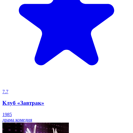
7.7
Клуб «Завтрак»
1985
драма
комедия