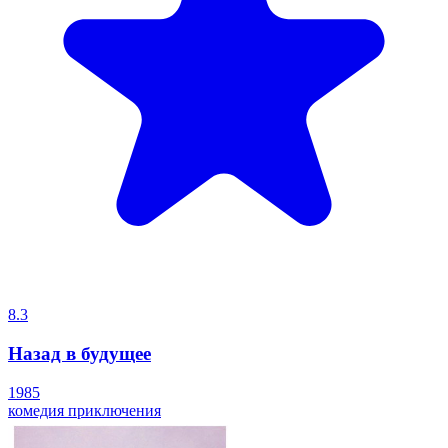
8.3
Назад в будущее
1985
комедия
приключения