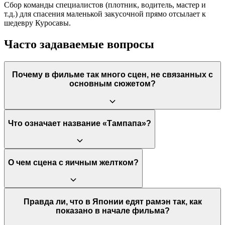
Сбор команды специалистов (плотник, водитель, мастер и
т.д.) для спасения маленькой закусочной прямо отсылает к
шедевру Куросавы.
Часто задаваемые вопросы
Почему в фильме так много сцен, не связанных с
основным сюжетом?
Эти виньетки расширяют тему еды, показывая её влияние на
Что означает название «Тампапа»?
все сферы жизни: секс, смерть, этикет и социальную
иерархию, создавая панораму японского общества.
Это имя главной героини, которое переводится как
О чем сцена с яичным желтком?
«Одуванчик». Это символизирует её скромность, стойкость и
способность расцвести даже в суровых условиях
придорожной закусочной.
Это самая известная эротическая сцена в истории
Правда ли, что в Японии едят рамэн так, как
кулинарного кино, исследующая границы между
показано в начале фильма?
гастрономическим и сексуальным удовольствием через акт