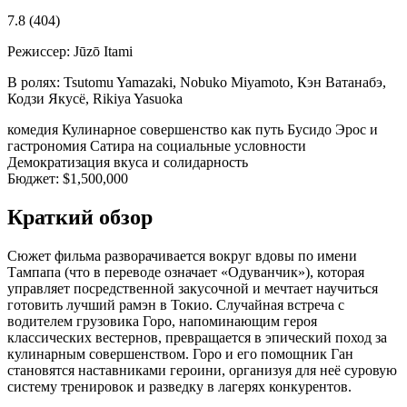
7.8
(404)
Режиссер:
Jūzō Itami
В ролях:
Tsutomu Yamazaki, Nobuko Miyamoto, Кэн Ватанабэ,
Кодзи Якусё, Rikiya Yasuoka
комедия
Кулинарное совершенство как путь Бусидо
Эрос и
гастрономия
Сатира на социальные условности
Демократизация вкуса и солидарность
Бюджет:
$1,500,000
Краткий обзор
Сюжет фильма разворачивается вокруг вдовы по имени
Тампапа (что в переводе означает «Одуванчик»), которая
управляет посредственной закусочной и мечтает научиться
готовить лучший рамэн в Токио. Случайная встреча с
водителем грузовика Горо, напоминающим героя
классических вестернов, превращается в эпический поход за
кулинарным совершенством. Горо и его помощник Ган
становятся наставниками героини, организуя для неё суровую
систему тренировок и разведку в лагерях конкурентов.