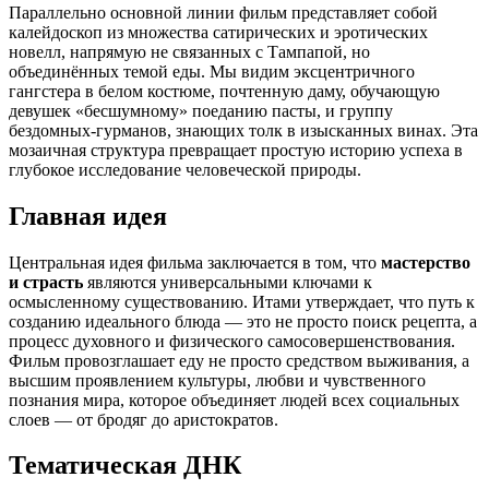
Параллельно основной линии фильм представляет собой
калейдоскоп из множества сатирических и эротических
новелл, напрямую не связанных с Тампапой, но
объединённых темой еды. Мы видим эксцентричного
гангстера в белом костюме, почтенную даму, обучающую
девушек «бесшумному» поеданию пасты, и группу
бездомных-гурманов, знающих толк в изысканных винах. Эта
мозаичная структура превращает простую историю успеха в
глубокое исследование человеческой природы.
Главная идея
Центральная идея фильма заключается в том, что
мастерство
и страсть
являются универсальными ключами к
осмысленному существованию. Итами утверждает, что путь к
созданию идеального блюда — это не просто поиск рецепта, а
процесс духовного и физического самосовершенствования.
Фильм провозглашает еду не просто средством выживания, а
высшим проявлением культуры, любви и чувственного
познания мира, которое объединяет людей всех социальных
слоев — от бродяг до аристократов.
Тематическая ДНК