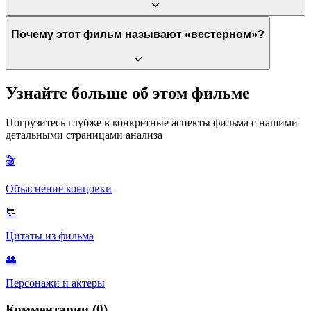
крайнего доверия и физической близости.
Сцена со старым мастером — это тонкая сатира Итами на
Почему этот фильм называют «вестерном»?
японскую склонность к чрезмерному ритуализму и поиску
«глубокого смысла» даже в обычной уличной еде.
Из-за главного героя Горо, который носит ковбойскую шляпу,
Узнайте больше об этом фильме
ездит на мощном грузовике (аналог коня) и помогает вдове
защититься от «бандитов» (конкурирующих поваров).
Погрузитесь глубже в конкретные аспекты фильма с нашими
детальными страницами анализа
🎬
Объяснение концовки
💬
Цитаты из фильма
👥
Персонажи и актеры
Комментарии (0)