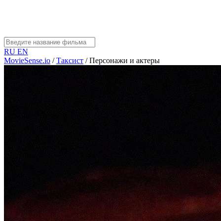
RU
EN
MovieSense.io
/
Таксист
/
Персонажи и актеры