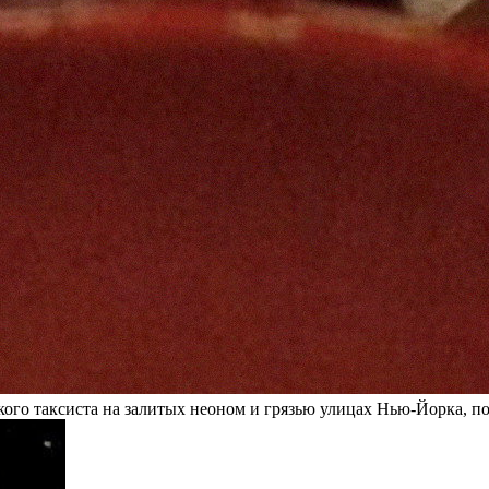
 в تب-образное безумие одинокого таксиста на залитых неоном и грязью улицах Н