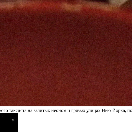
 в تب-образное безумие одинокого таксиста на залитых неоном и грязью улицах Н