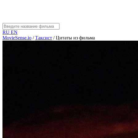
RU
EN
MovieSense.io
/
Таксист
/
Цитаты из фильма