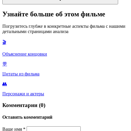
черты обоих полов.
Это особенность первоисточника, где акцент сделан на логике
Узнайте больше об этом фильме
управления государством. Совещания показывают, что
решения в Темпесте принимаются коллегиально и обдуманно,
Погрузитесь глубже в конкретные аспекты фильма с нашими
а не только по прихоти лидера.
детальными страницами анализа
🎬
Объяснение концовки
💬
Цитаты из фильма
👥
Персонажи и актеры
Комментарии (0)
Оставить комментарий
Ваше имя
*