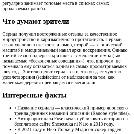
регулярно занимает топовые места в списках самых
продаваемых ранобэ.
Что думают зрители
Сериал получил восторженные отзывы за качественное
мироустройство и харизматичного протагониста. Первый
сезон хвалили за легкость и юмор, второй — за эпический
масштаб и эмоциональный накал арки воскрешения. Однако
третий сезон подвергся критике за замедление темпа (так
называемые «бесконечные совещания»), что, впрочем, не
помешало ему оставаться одним из самых просматриваемых
шоу года. Зрители ценят сериал за то, что он дает чувство
удовлетворения (satisfaction) от наблюдения за тем, как
маленькая деревня превращается в мегаполис.
Интересные факты
•
Название сериала — классический пример японского
тренда длинных названий-описаний (Ranobe-style titles).
•
Автор оригинала Fuse начал публиковать историю на
бесплатном сайте Shōsetsuka ni Narō в 2013 году.
•
В 2021 году в Нью-Йорке у Мэдисон-сквер-гарден