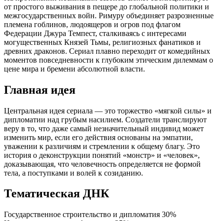
от простого выживания в пещере до глобальной политики и
межгосударственных войн. Римуру объединяет разрозненные
племена гоблинов, людоящеров и огров под флагом
Федерации Джура Темпест, сталкиваясь с интересами
могущественных Князей Тьмы, религиозных фанатиков и
древних драконов. Сериал плавно переходит от комедийных
моментов повседневности к глубоким этическим дилеммам о
цене мира и бремени абсолютной власти.
Главная идея
Центральная идея сериала — это торжество «мягкой силы» и
дипломатии над грубым насилием. Создатели транслируют
веру в то, что даже самый незначительный индивид может
изменить мир, если его действия основаны на эмпатии,
уважении к различиям и стремлении к общему благу. Это
история о деконструкции понятий «монстр» и «человек»,
доказывающая, что человечность определяется не формой
тела, а поступками и волей к созиданию.
Тематическая ДНК
Государственное строительство и дипломатия
30%