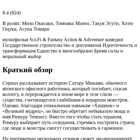
8.4
(824)
В ролях:
Михо Окасаки, Томоаки Маэно, Такуя Эгути, Хотю
Оцука, Асуна Томари
мультфильм
Sci-Fi & Fantasy
Action & Adventure
комедия
Государственное строительство и дипломатия
Идентичность и
трансформация
Единство в многообразии
Бремя силы и
моральный выбор
Краткий обзор
Сериал рассказывает историю Сатору Миками, обычного
японского офисного работника, который погибает, спасая
коллегу, и перерождается в ином мире в теле слизи —
существа, считающегося слабейшим в иерархии монстров.
Однако, благодаря уникальным навыкам «Хищник» и
«Великий мудрец», он быстро обретает небывалую мощь и
имя Римуру Темпест. Вместо того чтобы стать тираном,
Римуру выбирает путь созидания, стремясь построить страну,
где люди и монстры смогут сосуществовать в гармонии.
На протяжении нескольких сезонов сюжет эволюционирует