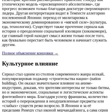
утопическую модель «просвещенного абсолютизма», где
прогресс возможен только благодаря диктатуре сверхмощного
лидера. Другая интерпретация видит в Темпесте аллегорию
послевоенной Японии: переход от милитаризма к
экономическому доминированию и «мягкой силе» (культура,
еда, технологии). Существует также прочтение сериала как
истории о преодолении социальной изоляции (хикикомори),
где главный герой находит смысл жизни только после того,
как буквально перестает быть человеком и начинает служить
другим.
Полное объяснение концовки
→
Культурное влияние
Сериал стал одним из столпов современного жанра исекай,
популяризировав поджанр «строительства нации» (nation
building). Он оказал значительное влияние на аниме-
индустрию, доказав, что зрителям интересны не только битвы,
но и экономические, социальные и логистические аспекты
фэнтезийного мира. Благодаря успеху франшизы, количество
историй о перерождении в неодушевленные предметы или
«слабых» существ резко возросло. В Японии и за её
пределами Римуру стал иконой мерчандайзинга, а сама серия