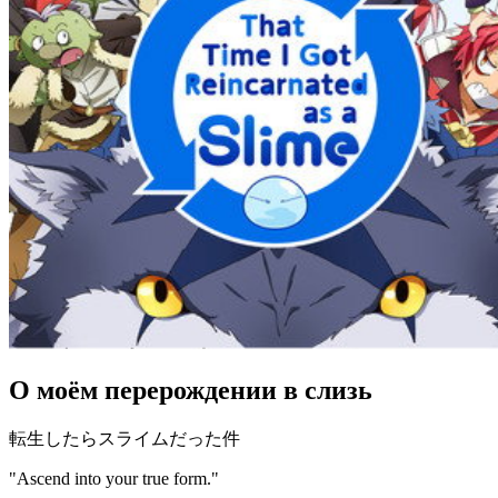
О моём перерождении в слизь
転生したらスライムだった件
"Ascend into your true form."