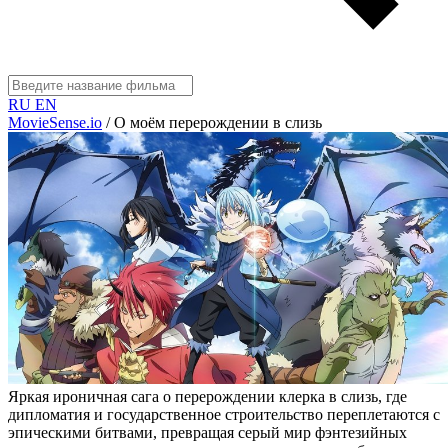
RU
EN
MovieSense.io
/
О моём перерождении в слизь
Яркая ироничная сага о перерождении клерка в слизь, где
дипломатия и государственное строительство переплетаются с
эпическими битвами, превращая серый мир фэнтезийных