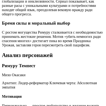
глобализации и инклюзивности. Сериал показывает, как
разные расы с уникальными культурами и потребностями
находят общий язык, преодолевая вековую вражду ради
общего прогресса.
Бремя силы и моральный выбор
С ростом могущества Римуру сталкивается с необходимостью
принимать жестокие решения. Мотив «убить немногих ради
спасения многих» достигает пика во время Праздника
Урожая, заставляя героя пересмотреть свой пацифизм.
Анализ персонажей
Римуру Темпест
Михо Окасаки
Архетип:
Лидер-реформатор
Ключевая черта:
Абсолютная
эмпатия
Мотивация
Первоначально — простое любопытство и желание выжить,