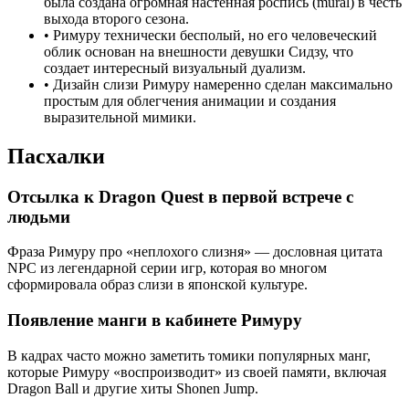
была создана огромная настенная роспись (mural) в честь
выхода второго сезона.
•
Римуру технически бесполый, но его человеческий
облик основан на внешности девушки Сидзу, что
создает интересный визуальный дуализм.
•
Дизайн слизи Римуру намеренно сделан максимально
простым для облегчения анимации и создания
выразительной мимики.
Пасхалки
Отсылка к Dragon Quest в первой встрече с
людьми
Фраза Римуру про «неплохого слизня» — дословная цитата
NPC из легендарной серии игр, которая во многом
сформировала образ слизи в японской культуре.
Появление манги в кабинете Римуру
В кадрах часто можно заметить томики популярных манг,
которые Римуру «воспроизводит» из своей памяти, включая
Dragon Ball и другие хиты Shonen Jump.