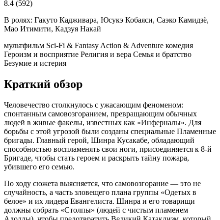
8.4
(592)
В ролях:
Гакуто Кадживара, Юсукэ Кобаяси, Саэко Камидзё,
Мао Итимити, Кадзуя Накай
мультфильм
Sci-Fi & Fantasy
Action & Adventure
комедия
Героизм и восприятие
Религия и вера
Семья и братство
Безумие и истерия
Краткий обзор
Человечество столкнулось с ужасающим феноменом:
спонтанным самовозгоранием, превращающим обычных
людей в живые факелы, известных как «Инферналы». Для
борьбы с этой угрозой были созданы специальные Пламенные
бригады. Главный герой, Шинра Кусакабе, обладающий
способностью воспламенять свои ноги, присоединяется к 8-й
Бригаде, чтобы стать героем и раскрыть тайну пожара,
убившего его семью.
По ходу сюжета выясняется, что самовозгорание — это не
случайность, а часть зловещего плана группы «Одетых в
белое» и их лидера Евангелиста. Шинра и его товарищи
должны собрать «Столпы» (людей с чистым пламенем
Адоллы), чтобы предотвратить Великий Катаклизм, который