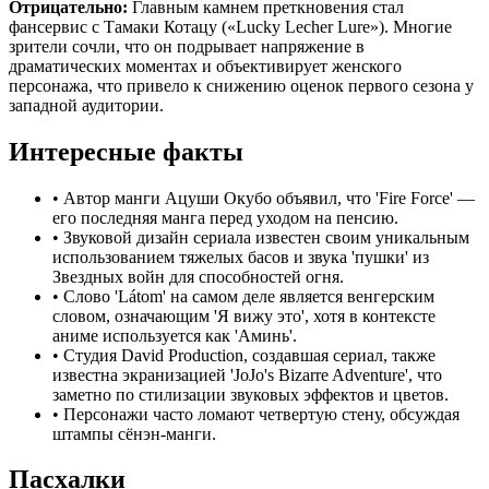
Отрицательно:
Главным камнем преткновения стал
фансервис с Тамаки Котацу («Lucky Lecher Lure»). Многие
зрители сочли, что он подрывает напряжение в
драматических моментах и объективирует женского
персонажа, что привело к снижению оценок первого сезона у
западной аудитории.
Интересные факты
•
Автор манги Ацуши Окубо объявил, что 'Fire Force' —
его последняя манга перед уходом на пенсию.
•
Звуковой дизайн сериала известен своим уникальным
использованием тяжелых басов и звука 'пушки' из
Звездных войн для способностей огня.
•
Слово 'Látom' на самом деле является венгерским
словом, означающим 'Я вижу это', хотя в контексте
аниме используется как 'Аминь'.
•
Студия David Production, создавшая сериал, также
известна экранизацией 'JoJo's Bizarre Adventure', что
заметно по стилизации звуковых эффектов и цветов.
•
Персонажи часто ломают четвертую стену, обсуждая
штампы сёнэн-манги.
Пасхалки