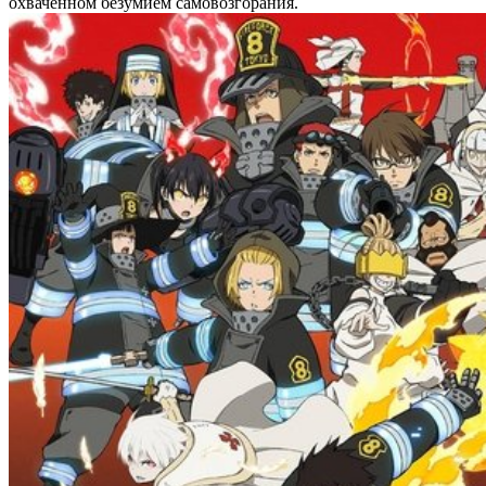
охваченном безумием самовозгорания.