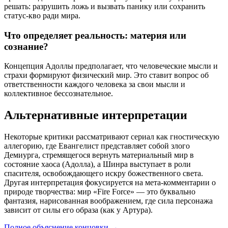
решать: разрушить ложь и вызвать панику или сохранить
статус-кво ради мира.
Что определяет реальность: материя или
сознание?
Концепция Адоллы предполагает, что человеческие мысли и
страхи формируют физический мир. Это ставит вопрос об
ответственности каждого человека за свои мысли и
коллективное бессознательное.
Альтернативные интерпретации
Некоторые критики рассматривают сериал как гностическую
аллегорию, где Евангелист представляет собой злого
Демиурга, стремящегося вернуть материальный мир в
состояние хаоса (Адолла), а Шинра выступает в роли
спасителя, освобождающего искру божественного света.
Другая интерпретация фокусируется на мета-комментарии о
природе творчества: мир «Fire Force» — это буквально
фантазия, нарисованная воображением, где сила персонажа
зависит от силы его образа (как у Артура).
Полное объяснение концовки
→