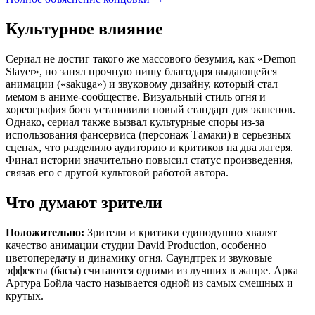
Культурное влияние
Сериал не достиг такого же массового безумия, как «Demon
Slayer», но занял прочную нишу благодаря выдающейся
анимации («sakuga») и звуковому дизайну, который стал
мемом в аниме-сообществе. Визуальный стиль огня и
хореография боев установили новый стандарт для экшенов.
Однако, сериал также вызвал культурные споры из-за
использования фансервиса (персонаж Тамаки) в серьезных
сценах, что разделило аудиторию и критиков на два лагеря.
Финал истории значительно повысил статус произведения,
связав его с другой культовой работой автора.
Что думают зрители
Положительно:
Зрители и критики единодушно хвалят
качество анимации студии David Production, особенно
цветопередачу и динамику огня. Саундтрек и звуковые
эффекты (басы) считаются одними из лучших в жанре. Арка
Артура Бойла часто называется одной из самых смешных и
крутых.