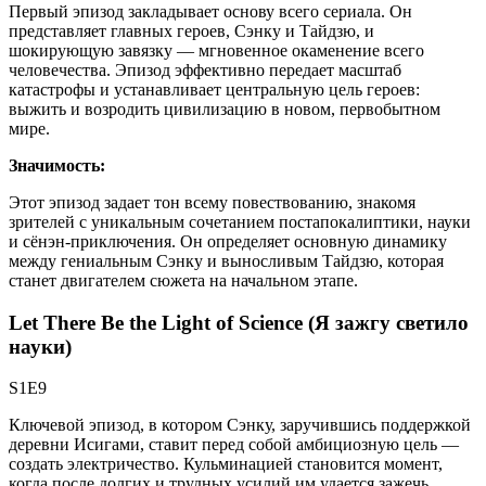
Первый эпизод закладывает основу всего сериала. Он
представляет главных героев, Сэнку и Тайдзю, и
шокирующую завязку — мгновенное окаменение всего
человечества. Эпизод эффективно передает масштаб
катастрофы и устанавливает центральную цель героев:
выжить и возродить цивилизацию в новом, первобытном
мире.
Значимость:
Этот эпизод задает тон всему повествованию, знакомя
зрителей с уникальным сочетанием постапокалиптики, науки
и сёнэн-приключения. Он определяет основную динамику
между гениальным Сэнку и выносливым Тайдзю, которая
станет двигателем сюжета на начальном этапе.
Let There Be the Light of Science (Я зажгу светило
науки)
S1E9
Ключевой эпизод, в котором Сэнку, заручившись поддержкой
деревни Исигами, ставит перед собой амбициозную цель —
создать электричество. Кульминацией становится момент,
когда после долгих и трудных усилий им удается зажечь