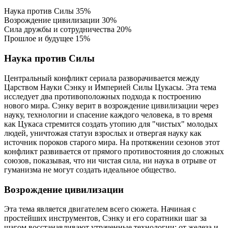
Наука против Силы
35%
Возрождение цивилизации
30%
Сила дружбы и сотрудничества
20%
Прошлое и будущее
15%
Наука против Силы
Центральный конфликт сериала разворачивается между
Царством Науки Сэнку и Империей Силы Цукасы. Эта тема
исследует два противоположных подхода к построению
нового мира. Сэнку верит в возрождение цивилизации через
науку, технологии и спасение каждого человека, в то время
как Цукаса стремится создать утопию для "чистых" молодых
людей, уничтожая статуи взрослых и отвергая науку как
источник пороков старого мира. На протяжении сезонов этот
конфликт развивается от прямого противостояния до сложных
союзов, показывая, что ни чистая сила, ни наука в отрыве от
гуманизма не могут создать идеальное общество.
Возрождение цивилизации
Эта тема является двигателем всего сюжета. Начиная с
простейших инструментов, Сэнку и его соратники шаг за
шагом восстанавливают утраченные технологии: от железа и