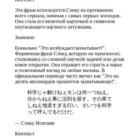
Эта фраза используется Сэнку на протяжении
всего сериала, начиная с самых первых эпизодов.
Она стала его визитной карточкой и символом
неугасающего научного энтузиазма.
Значение
Буквально "Это возбуждает/захватывает!".
Фирменная фраза Сэнку, которую он произносит,
сталкиваясь со сложной научной задачей или делая
новое открытие. Она отражает его страсть к науке
и позитивный взгляд на любые вызовы. В
официальном переводе часто звучит как "Это на
десять миллиардов процентов захватывающе!".
科学じゃ解けねぇモンは何一つねえ。
分からねえ事に法則を探す。その果て
しねえ地道すぎる行い。そいつを科学
って呼んでるだけだ。
— Сэнку Исигами
Контекст