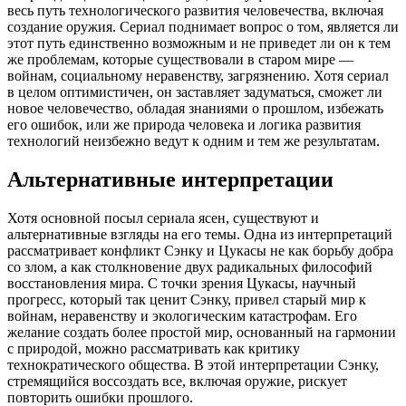
весь путь технологического развития человечества, включая
создание оружия. Сериал поднимает вопрос о том, является ли
этот путь единственно возможным и не приведет ли он к тем
же проблемам, которые существовали в старом мире —
войнам, социальному неравенству, загрязнению. Хотя сериал
в целом оптимистичен, он заставляет задуматься, сможет ли
новое человечество, обладая знаниями о прошлом, избежать
его ошибок, или же природа человека и логика развития
технологий неизбежно ведут к одним и тем же результатам.
Альтернативные интерпретации
Хотя основной посыл сериала ясен, существуют и
альтернативные взгляды на его темы. Одна из интерпретаций
рассматривает конфликт Сэнку и Цукасы не как борьбу добра
со злом, а как столкновение двух радикальных философий
восстановления мира. С точки зрения Цукасы, научный
прогресс, который так ценит Сэнку, привел старый мир к
войнам, неравенству и экологическим катастрофам. Его
желание создать более простой мир, основанный на гармонии
с природой, можно рассматривать как критику
технократического общества. В этой интерпретации Сэнку,
стремящийся воссоздать все, включая оружие, рискует
повторить ошибки прошлого.