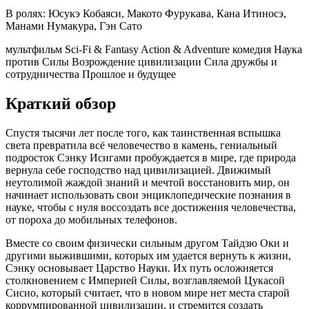
В ролях:
Юсукэ Кобаяси, Макото Фурукава, Кана Итиносэ,
Манами Нумакура, Гэн Сато
мультфильм
Sci-Fi & Fantasy
Action & Adventure
комедия
Наука
против Силы
Возрождение цивилизации
Сила дружбы и
сотрудничества
Прошлое и будущее
Краткий обзор
Спустя тысячи лет после того, как таинственная вспышка
света превратила всё человечество в камень, гениальный
подросток Сэнку Исигами пробуждается в мире, где природа
вернула себе господство над цивилизацией. Движимый
неутолимой жаждой знаний и мечтой восстановить мир, он
начинает использовать свои энциклопедические познания в
науке, чтобы с нуля воссоздать все достижения человечества,
от пороха до мобильных телефонов.
Вместе со своим физически сильным другом Тайдзю Оки и
другими выжившими, которых им удается вернуть к жизни,
Сэнку основывает Царство Науки. Их путь осложняется
столкновением с Империей Силы, возглавляемой Цукасой
Сисио, который считает, что в новом мире нет места старой
коррумпированной цивилизации, и стремится создать