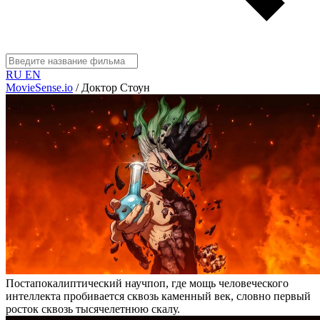
RU
EN
MovieSense.io
/
Доктор Стоун
Постапокалиптический научпоп, где мощь человеческого
интеллекта пробивается сквозь каменный век, словно первый
росток сквозь тысячелетнюю скалу.