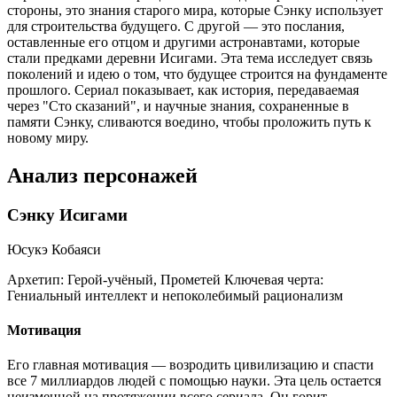
стороны, это знания старого мира, которые Сэнку использует
для строительства будущего. С другой — это послания,
оставленные его отцом и другими астронавтами, которые
стали предками деревни Исигами. Эта тема исследует связь
поколений и идею о том, что будущее строится на фундаменте
прошлого. Сериал показывает, как история, передаваемая
через "Сто сказаний", и научные знания, сохраненные в
памяти Сэнку, сливаются воедино, чтобы проложить путь к
новому миру.
Анализ персонажей
Сэнку Исигами
Юсукэ Кобаяси
Архетип:
Герой-учёный, Прометей
Ключевая черта:
Гениальный интеллект и непоколебимый рационализм
Мотивация
Его главная мотивация — возродить цивилизацию и спасти
все 7 миллиардов людей с помощью науки. Эта цель остается
неизменной на протяжении всего сериала. Он горит