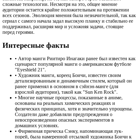
сложные технологии. Несмотря на это, общее мнение
аудитории остается крайне положительным на протяжении
всех сезонов. Эволюция мнения была незначительной, так как
сериал с самого начала задал высокую планку и стабильно ее
поддерживал, расширяя мир и усложняя задачи, стоящие
перед героями.
Интересные факты
•
Автор манги Риитиро Инагаки ранее был известен как
сценарист популярной манги о американском футболе
"Eyeshield 21".
•
Художник манги, кореец Боичи, известен своим
детализированным и динамичным стилем, который он
ранее применял в основном в сэйнэн-манге (для
взрослой аудитории), такой как "Sun Ken Rock".
•
Многие научные процессы, показанные в аниме,
основаны на реальных химических реакциях и
физических принципах, хотя и значительно упрощены.
Создатели даже добавляли предупреждения о
невоспроизведении опасных экспериментов в
домашних условиях.
•
Фирменная прическа Сэнку, напоминающая лук-
порей, была намеренной отсылкой художника Боичи к