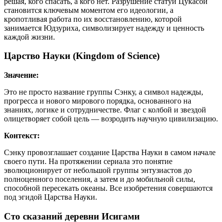
решая, кого спасать, а кого нет. Разрушение статуй Цукасой
становится ключевым моментом его идеологии, а
кропотливая работа по их восстановлению, которой
занимается Юдзуриха, символизирует надежду и ценность
каждой жизни.
Царство Науки (Kingdom of Science)
Значение:
Это не просто название группы Сэнку, а символ надежды,
прогресса и нового мирового порядка, основанного на
знаниях, логике и сотрудничестве. Флаг с колбой и звездой
олицетворяет собой цель — возродить научную цивилизацию.
Контекст:
Сэнку провозглашает создание Царства Науки в самом начале
своего пути. На протяжении сериала это понятие
эволюционирует от небольшой группы энтузиастов до
полноценного поселения, а затем и до мобильной силы,
способной пересекать океаны. Все изобретения совершаются
под эгидой Царства Науки.
Сто сказаний деревни Исигами