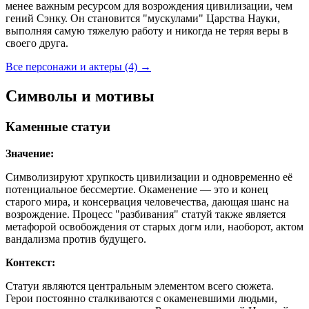
менее важным ресурсом для возрождения цивилизации, чем
гений Сэнку. Он становится "мускулами" Царства Науки,
выполняя самую тяжелую работу и никогда не теряя веры в
своего друга.
Все персонажи и актеры (4)
→
Символы и мотивы
Каменные статуи
Значение:
Символизируют хрупкость цивилизации и одновременно её
потенциальное бессмертие. Окаменение — это и конец
старого мира, и консервация человечества, дающая шанс на
возрождение. Процесс "разбивания" статуй также является
метафорой освобождения от старых догм или, наоборот, актом
вандализма против будущего.
Контекст:
Статуи являются центральным элементом всего сюжета.
Герои постоянно сталкиваются с окаменевшими людьми,