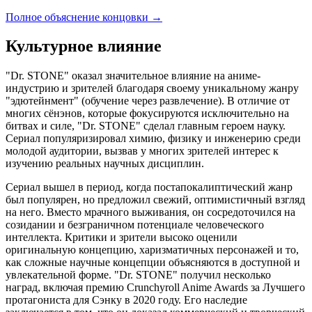
Полное объяснение концовки
→
Культурное влияние
"Dr. STONE" оказал значительное влияние на аниме-
индустрию и зрителей благодаря своему уникальному жанру
"эдютейнмент" (обучение через развлечение). В отличие от
многих сёнэнов, которые фокусируются исключительно на
битвах и силе, "Dr. STONE" сделал главным героем науку.
Сериал популяризировал химию, физику и инженерию среди
молодой аудитории, вызвав у многих зрителей интерес к
изучению реальных научных дисциплин.
Сериал вышел в период, когда постапокалиптический жанр
был популярен, но предложил свежий, оптимистичный взгляд
на него. Вместо мрачного выживания, он сосредоточился на
созидании и безграничном потенциале человеческого
интеллекта. Критики и зрители высоко оценили
оригинальную концепцию, харизматичных персонажей и то,
как сложные научные концепции объясняются в доступной и
увлекательной форме. "Dr. STONE" получил несколько
наград, включая премию Crunchyroll Anime Awards за Лучшего
протагониста для Сэнку в 2020 году. Его наследие