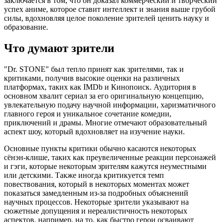
заключается в том, что он доказал коммерческий и творческий
успех аниме, которое ставит интеллект и знания выше грубой
силы, вдохновляя целое поколение зрителей ценить науку и
образование.
Что думают зрители
"Dr. STONE" был тепло принят как зрителями, так и
критиками, получив высокие оценки на различных
платформах, таких как IMDb и Кинопоиск. Аудитория в
основном хвалит сериал за его оригинальную концепцию,
увлекательную подачу научной информации, харизматичного
главного героя и уникальное сочетание комедии,
приключений и драмы. Многие отмечают образовательный
аспект шоу, который вдохновляет на изучение науки.
Основные пункты критики обычно касаются некоторых
сёнэн-клише, таких как преувеличенные реакции персонажей
и гэги, которые некоторым зрителям кажутся неуместными
или детскими. Также иногда критикуется темп
повествования, который в некоторых моментах может
показаться замедленным из-за подробных объяснений
научных процессов. Некоторые зрители указывают на
сюжетные допущения и нереалистичность некоторых
аспектов, например, на то, как быстро герои осваивают