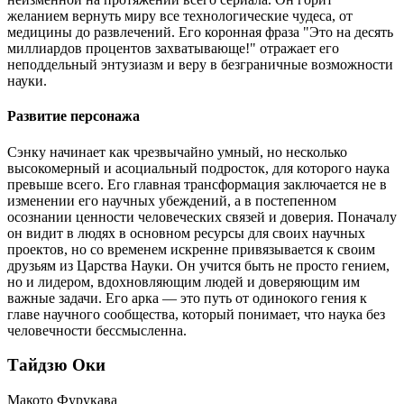
желанием вернуть миру все технологические чудеса, от
медицины до развлечений. Его коронная фраза "Это на десять
миллиардов процентов захватывающе!" отражает его
неподдельный энтузиазм и веру в безграничные возможности
науки.
Развитие персонажа
Сэнку начинает как чрезвычайно умный, но несколько
высокомерный и асоциальный подросток, для которого наука
превыше всего. Его главная трансформация заключается не в
изменении его научных убеждений, а в постепенном
осознании ценности человеческих связей и доверия. Поначалу
он видит в людях в основном ресурсы для своих научных
проектов, но со временем искренне привязывается к своим
друзьям из Царства Науки. Он учится быть не просто гением,
но и лидером, вдохновляющим людей и доверяющим им
важные задачи. Его арка — это путь от одинокого гения к
главе научного сообщества, который понимает, что наука без
человечности бессмысленна.
Тайдзю Оки
Макото Фурукава