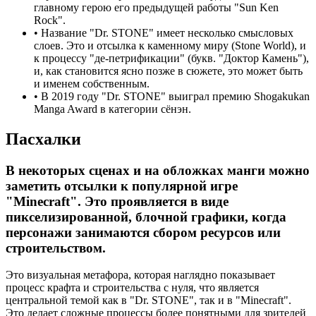
главному герою его предыдущей работы "Sun Ken
Rock".
•
Название "Dr. STONE" имеет несколько смысловых
слоев. Это и отсылка к каменному миру (Stone World), и
к процессу "де-петрификации" (букв. "Доктор Камень"),
и, как становится ясно позже в сюжете, это может быть
и именем собственным.
•
В 2019 году "Dr. STONE" выиграл премию Shogakukan
Manga Award в категории сёнэн.
Пасхалки
В некоторых сценах и на обложках манги можно
заметить отсылки к популярной игре
"Minecraft". Это проявляется в виде
пикселизированной, блочной графики, когда
персонажи занимаются сбором ресурсов или
строительством.
Это визуальная метафора, которая наглядно показывает
процесс крафта и строительства с нуля, что является
центральной темой как в "Dr. STONE", так и в "Minecraft".
Это делает сложные процессы более понятными для зрителей