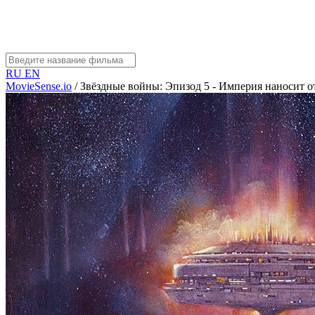
RU
EN
MovieSense.io
/
Звёздные войны: Эпизод 5 - Империя наносит о