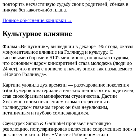
повторить несчастливую судьбу своих родителей, сбежав в
никуда без какого-либо плана.
Полное объяснение концовки
→
Культурное влияние
Фильм «Выпускник», вышедший в декабре 1967 года, оказал
монументальное влияние на Голливуд и культуру. С
кассовыми сборами в $105 миллионов, он доказал студиям,
что основным ядром кинозрителей стала молодежь (люди до
24 лет), что в итоге привело к началу эпохи так называемого
«Нового Голливуда».
Картина уловила дух времени — разочарование поколения
бэби-бумеров в материалистических ценностях их родителей,
став своеобразным манифестом студенчества. Дастин
Хоффман своим появлением сломал стереотипы о
голливудском главном герое: он был неуклюжим,
нетипичным и глубоко сомневающимся.
Саундтрек Simon & Garfunkel произвел настоящую
революцию, популяризировав включение современных поп- и
рок-песен в кино. Имя «Миссис Робинсон» стало