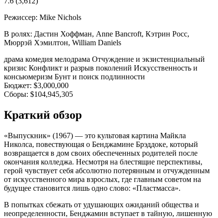
7.6
(3,612)
Режиссер:
Mike Nichols
В ролях:
Дастин Хоффман, Anne Bancroft, Кэтрин Росс,
Мюррэй Хэмилтон, William Daniels
драма
комедия
мелодрама
Отчуждение и экзистенциальный
кризис
Конфликт и разрыв поколений
Искусственность и
консьюмеризм
Бунт и поиск подлинности
Бюджет:
$3,000,000
Сборы:
$104,945,305
Краткий обзор
«Выпускник» (1967) — это культовая картина Майкла
Николса, повествующая о Бенджамине Брэддоке, который
возвращается в дом своих обеспеченных родителей после
окончания колледжа. Несмотря на блестящие перспективы,
герой чувствует себя абсолютно потерянным и отчужденным
от искусственного мира взрослых, где главным советом на
будущее становится лишь одно слово: «Пластмасса».
В попытках сбежать от удушающих ожиданий общества и
неопределенности, Бенджамин вступает в тайную, лишенную