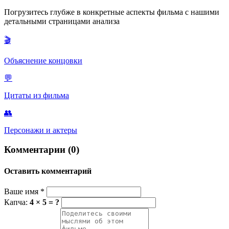
символом чистоты и единственным шансом на искренность.
Погрузитесь глубже в конкретные аспекты фильма с нашими
Его одержимость ею — это отчаянная попытка зацепиться
детальными страницами анализа
хоть за что-то настоящее, чтобы спастись от «пластикового»
мира.
🎬
Объяснение концовки
💬
Цитаты из фильма
👥
Персонажи и актеры
Комментарии (0)
Оставить комментарий
Ваше имя
*
Капча:
4 × 5 = ?