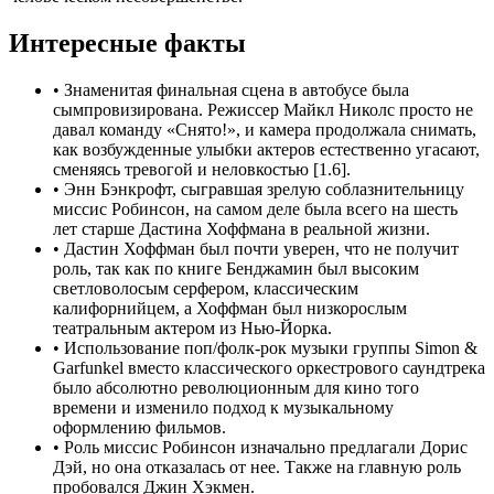
Интересные факты
•
Знаменитая финальная сцена в автобусе была
сымпровизирована. Режиссер Майкл Николс просто не
давал команду «Снято!», и камера продолжала снимать,
как возбужденные улыбки актеров естественно угасают,
сменяясь тревогой и неловкостью [1.6].
•
Энн Бэнкрофт, сыгравшая зрелую соблазнительницу
миссис Робинсон, на самом деле была всего на шесть
лет старше Дастина Хоффмана в реальной жизни.
•
Дастин Хоффман был почти уверен, что не получит
роль, так как по книге Бенджамин был высоким
светловолосым серфером, классическим
калифорнийцем, а Хоффман был низкорослым
театральным актером из Нью-Йорка.
•
Использование поп/фолк-рок музыки группы Simon &
Garfunkel вместо классического оркестрового саундтрека
было абсолютно революционным для кино того
времени и изменило подход к музыкальному
оформлению фильмов.
•
Роль миссис Робинсон изначально предлагали Дорис
Дэй, но она отказалась от нее. Также на главную роль
пробовался Джин Хэкмен.