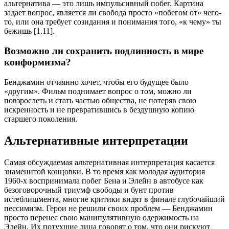
альтернатива — это лишь импульсивный побег. Картина
задает вопрос, является ли свобода просто «побегом от» чего-
то, или она требует созидания и понимания того, «к чему» ты
бежишь [1.11].
Возможно ли сохранить подлинность в мире
конформизма?
Бенджамин отчаянно хочет, чтобы его будущее было
«другим». Фильм поднимает вопрос о том, можно ли
повзрослеть и стать частью общества, не потеряв свою
искренность и не превратившись в бездушную копию
старшего поколения.
Альтернативные интерпретации
Самая обсуждаемая альтернативная интерпретация касается
знаменитой концовки. В то время как молодая аудитория
1960-х воспринимала побег Бена и Элейн в автобусе как
безоговорочный триумф свободы и бунт против
истеблишмента, многие критики видят в финале глубочайший
пессимизм. Герои не решили своих проблем — Бенджамин
просто перенес свою манипулятивную одержимость на
Элейн. Их потухшие лица говорят о том, что они рискуют