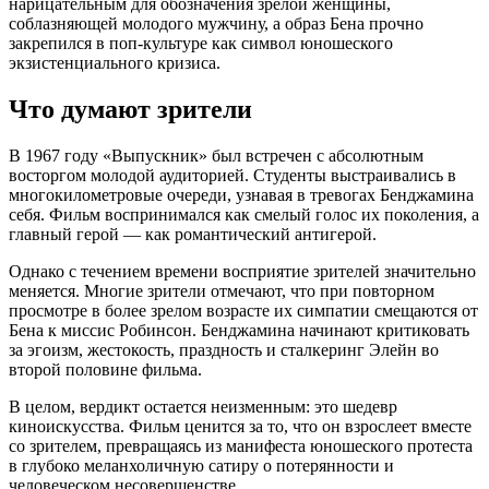
нарицательным для обозначения зрелой женщины,
соблазняющей молодого мужчину, а образ Бена прочно
закрепился в поп-культуре как символ юношеского
экзистенциального кризиса.
Что думают зрители
В 1967 году «Выпускник» был встречен с абсолютным
восторгом молодой аудиторией. Студенты выстраивались в
многокилометровые очереди, узнавая в тревогах Бенджамина
себя. Фильм воспринимался как смелый голос их поколения, а
главный герой — как романтический антигерой.
Однако с течением времени восприятие зрителей значительно
меняется. Многие зрители отмечают, что при повторном
просмотре в более зрелом возрасте их симпатии смещаются от
Бена к миссис Робинсон. Бенджамина начинают критиковать
за эгоизм, жестокость, праздность и сталкеринг Элейн во
второй половине фильма.
В целом, вердикт остается неизменным: это шедевр
киноискусства. Фильм ценится за то, что он взрослеет вместе
со зрителем, превращаясь из манифеста юношеского протеста
в глубоко меланхоличную сатиру о потерянности и
человеческом несовершенстве.