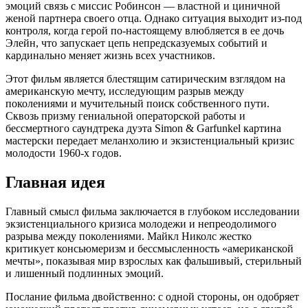
эмоций связь с миссис Робинсон — властной и циничной
женой партнера своего отца. Однако ситуация выходит из-под
контроля, когда герой по-настоящему влюбляется в ее дочь
Элейн, что запускает цепь непредсказуемых событий и
кардинально меняет жизнь всех участников.
Этот фильм является блестящим сатирическим взглядом на
американскую мечту, исследующим разрыв между
поколениями и мучительный поиск собственного пути.
Сквозь призму гениальной операторской работы и
бессмертного саундтрека дуэта Simon & Garfunkel картина
мастерски передает меланхолию и экзистенциальный кризис
молодости 1960-х годов.
Главная идея
Главный смысл фильма заключается в глубоком исследовании
экзистенциального кризиса молодежи и непреодолимого
разрыва между поколениями. Майкл Николс жестко
критикует консьюмеризм и бессмысленность «американской
мечты», показывая мир взрослых как фальшивый, стерильный
и лишенный подлинных эмоций.
Послание фильма двойственно: с одной стороны, он одобряет