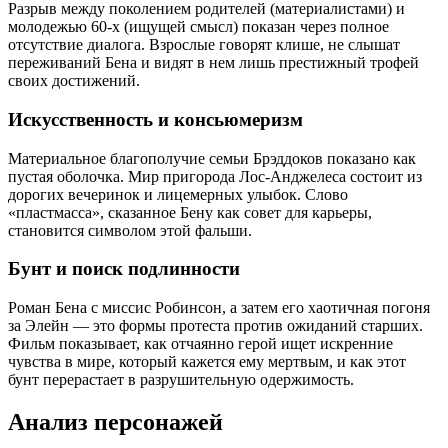
Разрыв между поколением родителей (материалистами) и
молодежью 60-х (ищущей смысл) показан через полное
отсутствие диалога. Взрослые говорят клише, не слышат
переживаний Бена и видят в нем лишь престижный трофей
своих достижений.
Искусственность и консьюмеризм
Материальное благополучие семьи Брэддоков показано как
пустая оболочка. Мир пригорода Лос-Анджелеса состоит из
дорогих вечеринок и лицемерных улыбок. Слово
«пластмасса», сказанное Бену как совет для карьеры,
становится символом этой фальши.
Бунт и поиск подлинности
Роман Бена с миссис Робинсон, а затем его хаотичная погоня
за Элейн — это формы протеста против ожиданий старших.
Фильм показывает, как отчаянно герой ищет искренние
чувства в мире, который кажется ему мертвым, и как этот
бунт перерастает в разрушительную одержимость.
Анализ персонажей