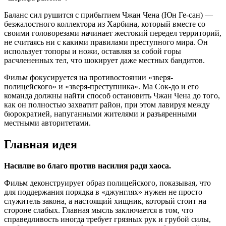
Баланс сил рушится с прибытием Чжан Чена (Юн Ге-сан) —
безжалостного коллектора из Харбина, который вместе со
своими головорезами начинает жестокий передел территорий,
не считаясь ни с какими правилами преступного мира. Он
использует топоры и ножи, оставляя за собой горы
расчлененных тел, что шокирует даже местных бандитов.
Фильм фокусируется на противостоянии «зверя-
полицейского» и «зверя-преступника». Ма Сок-до и его
команда должны найти способ остановить Чжан Чена до того,
как он полностью захватит район, при этом лавируя между
бюрократией, напуганными жителями и разъяренными
местными авторитетами.
Главная идея
Насилие во благо против насилия ради хаоса.
Фильм деконструирует образ полицейского, показывая, что
для поддержания порядка в «джунглях» нужен не просто
служитель закона, а настоящий хищник, который стоит на
стороне слабых. Главная мысль заключается в том, что
справедливость иногда требует грязных рук и грубой силы,