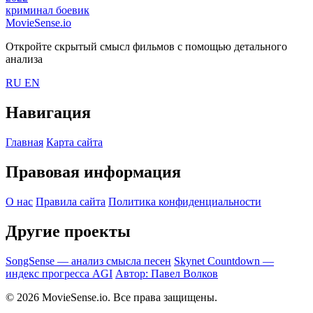
криминал
боевик
MovieSense.io
Откройте скрытый смысл фильмов с помощью детального
анализа
RU
EN
Навигация
Главная
Карта сайта
Правовая информация
О нас
Правила сайта
Политика конфиденциальности
Другие проекты
SongSense — анализ смысла песен
Skynet Countdown —
индекс прогресса AGI
Автор: Павел Волков
© 2026 MovieSense.io. Все права защищены.