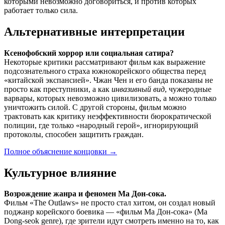
которыми невозможно договориться, и против которых
работает только сила.
Альтернативные интерпретации
Ксенофобский хоррор или социальная сатира?
Некоторые критики рассматривают фильм как выражение
подсознательного страха южнокорейского общества перед
«китайской экспансией». Чжан Чен и его банда показаны не
просто как преступники, а как
инвазивный вид
, чужеродные
варвары, которых невозможно цивилизовать, а можно только
уничтожить силой. С другой стороны, фильм можно
трактовать как критику неэффективности бюрократической
полиции, где только «народный герой», игнорирующий
протоколы, способен защитить граждан.
Полное объяснение концовки
→
Культурное влияние
Возрождение жанра и феномен Ма Дон-сока.
Фильм «The Outlaws» не просто стал хитом, он создал новый
поджанр корейского боевика — «фильм Ма Дон-сока» (Ma
Dong-seok genre), где зрители идут смотреть именно на то, как