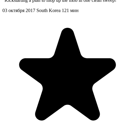
"Kickstarting a plan to mop up the mob in one clean sweep!"
03 октября 2017
South Korea
121 мин