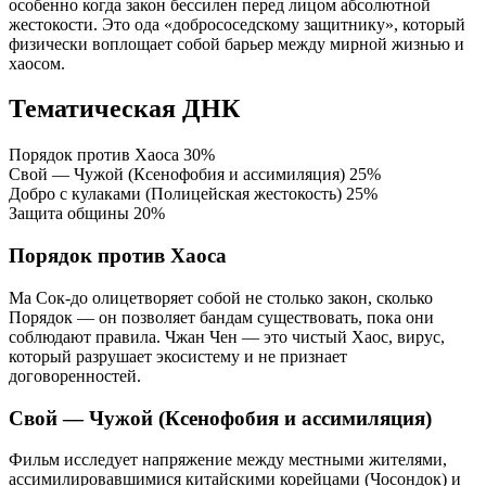
особенно когда закон бессилен перед лицом абсолютной
жестокости. Это ода «добрососедскому защитнику», который
физически воплощает собой барьер между мирной жизнью и
хаосом.
Тематическая ДНК
Порядок против Хаоса
30%
Свой — Чужой (Ксенофобия и ассимиляция)
25%
Добро с кулаками (Полицейская жестокость)
25%
Защита общины
20%
Порядок против Хаоса
Ма Сок-до олицетворяет собой не столько закон, сколько
Порядок — он позволяет бандам существовать, пока они
соблюдают правила. Чжан Чен — это чистый Хаос, вирус,
который разрушает экосистему и не признает
договоренностей.
Свой — Чужой (Ксенофобия и ассимиляция)
Фильм исследует напряжение между местными жителями,
ассимилировавшимися китайскими корейцами (Чосондок) и