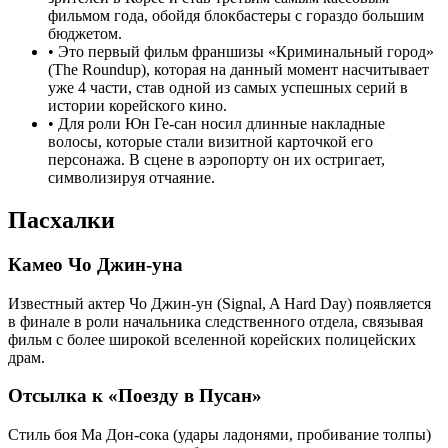
фильмом года, обойдя блокбастеры с гораздо большим
бюджетом.
•
Это первый фильм франшизы «Криминальный город»
(The Roundup), которая на данный момент насчитывает
уже 4 части, став одной из самых успешных серий в
истории корейского кино.
•
Для роли Юн Ге-сан носил длинные накладные
волосы, которые стали визитной карточкой его
персонажа. В сцене в аэропорту он их остригает,
символизируя отчаяние.
Пасхалки
Камео Чо Джин-уна
Известный актер Чо Джин-ун (Signal, A Hard Day) появляется
в финале в роли начальника следственного отдела, связывая
фильм с более широкой вселенной корейских полицейских
драм.
Отсылка к «Поезду в Пусан»
Стиль боя Ма Дон-сока (удары ладонями, пробивание толпы)