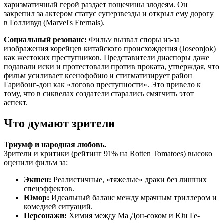
харизматичный герой раздает пощечины злодеям. Он
закрепил за актером статус суперзвезды и открыл ему дорогу
в Голливуд (Marvel's Eternals).
Социальный резонанс:
Фильм вызвал споры из-за
изображения корейцев китайского происхождения (Joseonjok)
как жестоких преступников. Представители диаспоры даже
подавали иски и протестовали против проката, утверждая, что
фильм усиливает ксенофобию и стигматизирует район
Гарибонг-дон как «логово преступности». Это привело к
тому, что в сиквелах создатели старались смягчить этот
аспект.
Что думают зрители
Триумф и народная любовь.
Зрители и критики (рейтинг 91% на Rotten Tomatoes) высоко
оценили фильм за:
Экшен:
Реалистичные, «тяжелые» драки без лишних
спецэффектов.
Юмор:
Идеальный баланс между мрачным триллером и
комедией ситуаций.
Персонажи:
Химия между Ма Дон-соком и Юн Ге-