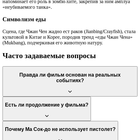
напоминает его роль в зомби-хите, закрепив за ним амплуа
«неубиваемого танка».
Символизм еды
Сцена, где Чжан Чен жадно ест раков (Jianbing/Crayfish), стала
культовой в Китае и Корее, породив тренд «еды Чжан Чена»
(Mukbang), подчеркивая его животную натуру.
Часто задаваемые вопросы
Правда ли фильм основан на реальных
событиях?
Да, фильм вдохновлен «Инцидентом Хыксапа» 2007 года,
Есть ли продолжение у фильма?
когда полиция арестовала 32 члена китайско-корейской банды
в районе Гарибонг. Однако многие детали были изменены для
драматического эффекта, а персонаж Ма Сок-до —
собирательный образ героического детектива.
Да, успех фильма породил франшизу
«The Roundup»
Почему Ма Сок-до не использует пистолет?
(Криминальный город). На данный момент вышли: «The
Roundup» (2022), «The Roundup: No Way Out» (2023) и «The