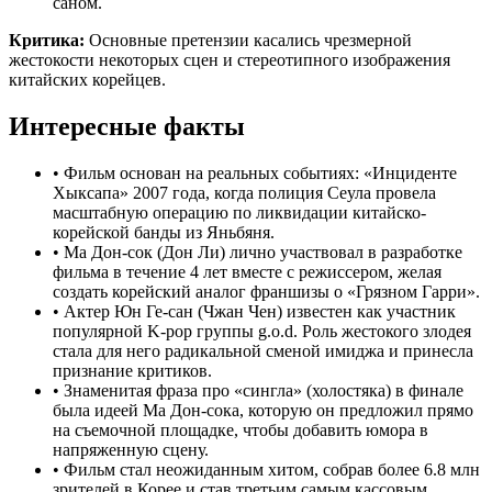
саном.
Критика:
Основные претензии касались чрезмерной
жестокости некоторых сцен и стереотипного изображения
китайских корейцев.
Интересные факты
•
Фильм основан на реальных событиях: «Инциденте
Хыксапа» 2007 года, когда полиция Сеула провела
масштабную операцию по ликвидации китайско-
корейской банды из Яньбяня.
•
Ма Дон-сок (Дон Ли) лично участвовал в разработке
фильма в течение 4 лет вместе с режиссером, желая
создать корейский аналог франшизы о «Грязном Гарри».
•
Актер Юн Ге-сан (Чжан Чен) известен как участник
популярной K-pop группы g.o.d. Роль жестокого злодея
стала для него радикальной сменой имиджа и принесла
признание критиков.
•
Знаменитая фраза про «сингла» (холостяка) в финале
была идеей Ма Дон-сока, которую он предложил прямо
на съемочной площадке, чтобы добавить юмора в
напряженную сцену.
•
Фильм стал неожиданным хитом, собрав более 6.8 млн
зрителей в Корее и став третьим самым кассовым