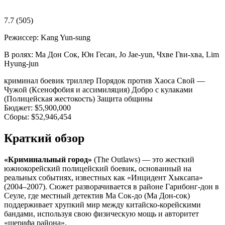
7.7
(505)
Режиссер:
Kang Yun-sung
В ролях:
Ма Дон Сок, Юн Гесан, Jo Jae-yun, Чхве Гви-хва, Lim
Hyung-jun
криминал
боевик
триллер
Порядок против Хаоса
Свой —
Чужой (Ксенофобия и ассимиляция)
Добро с кулаками
(Полицейская жестокость)
Защита общины
Бюджет:
$5,900,000
Сборы:
$52,946,454
Краткий обзор
«Криминальный город»
(The Outlaws) — это жесткий
южнокорейский полицейский боевик, основанный на
реальных событиях, известных как «Инцидент Хыксапа»
(2004–2007). Сюжет разворачивается в районе Гарибонг-дон в
Сеуле, где местный детектив Ма Сок-до (Ма Дон-сок)
поддерживает хрупкий мир между китайско-корейскими
бандами, используя свою физическую мощь и авторитет
«шерифа района».