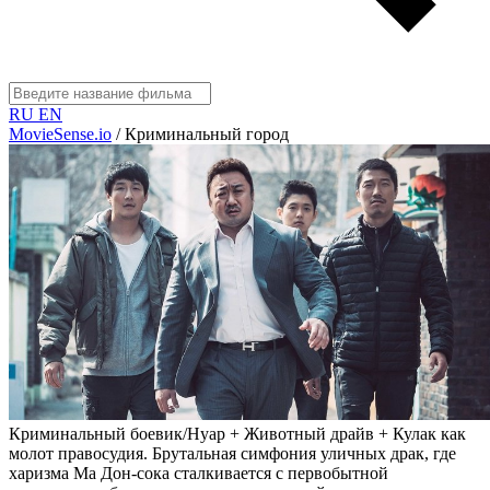
RU
EN
MovieSense.io
/
Криминальный город
Криминальный боевик/Нуар + Животный драйв + Кулак как
молот правосудия. Брутальная симфония уличных драк, где
харизма Ма Дон-сока сталкивается с первобытной