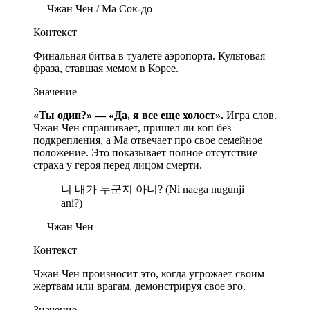
— Чжан Чен / Ма Сок-до
Контекст
Финальная битва в туалете аэропорта. Культовая
фраза, ставшая мемом в Корее.
Значение
«Ты один?» — «Да, я все еще холост».
Игра слов.
Чжан Чен спрашивает, пришел ли коп без
подкрепления, а Ма отвечает про свое семейное
положение. Это показывает полное отсутствие
страха у героя перед лицом смерти.
니 내가 누군지 아니? (Ni naega nugunji
ani?)
— Чжан Чен
Контекст
Чжан Чен произносит это, когда угрожает своим
жертвам или врагам, демонстрируя свое эго.
Значение