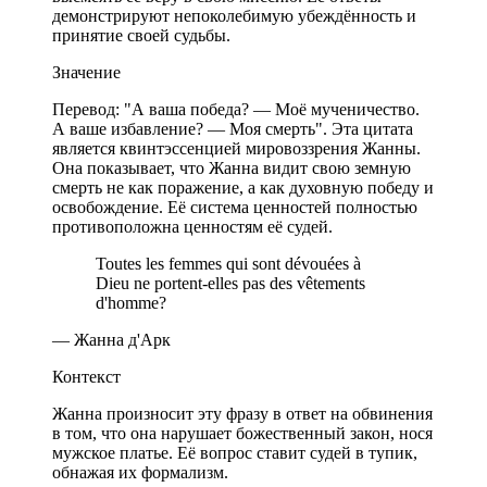
демонстрируют непоколебимую убеждённость и
принятие своей судьбы.
Значение
Перевод: "А ваша победа? — Моё мученичество.
А ваше избавление? — Моя смерть". Эта цитата
является квинтэссенцией мировоззрения Жанны.
Она показывает, что Жанна видит свою земную
смерть не как поражение, а как духовную победу и
освобождение. Её система ценностей полностью
противоположна ценностям её судей.
Toutes les femmes qui sont dévouées à
Dieu ne portent-elles pas des vêtements
d'homme?
— Жанна д'Арк
Контекст
Жанна произносит эту фразу в ответ на обвинения
в том, что она нарушает божественный закон, нося
мужское платье. Её вопрос ставит судей в тупик,
обнажая их формализм.