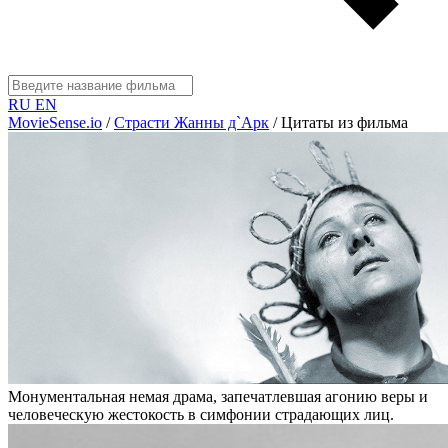
RU
EN
MovieSense.io
/
Страсти Жанны д`Арк
/
Цитаты из фильма
Монументальная немая драма, запечатлевшая агонию веры и
человеческую жестокость в симфонии страдающих лиц.