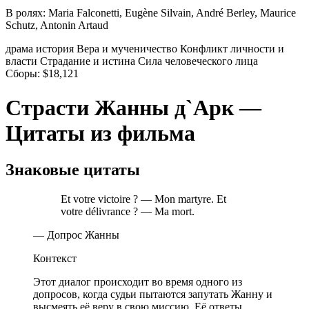
В ролях:
Maria Falconetti, Eugène Silvain, André Berley, Maurice
Schutz, Antonin Artaud
драма
история
Вера и мученичество
Конфликт личности и
власти
Страдание и истина
Сила человеческого лица
Сборы:
$18,121
Страсти Жанны д`Арк —
Цитаты из фильма
Знаковые цитаты
Et votre victoire ? — Mon martyre. Et
votre délivrance ? — Ma mort.
— Допрос Жанны
Контекст
Этот диалог происходит во время одного из
допросов, когда судьи пытаются запутать Жанну и
высмеять её веру в свою миссию. Её ответы