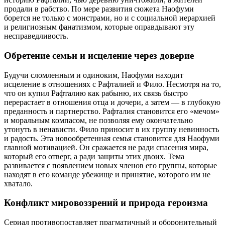
продали в рабство. По мере развития сюжета Наофуми
борется не только с монстрами, но и с социальной иерархией
и религиозным фанатизмом, которые оправдывают эту
несправедливость.
Обретение семьи и исцеление через доверие
Будучи сломленным и одиноким, Наофуми находит
исцеление в отношениях с Рафталией и Фило. Несмотря на то,
что он купил Рафталию как рабыню, их связь быстро
перерастает в отношения отца и дочери, а затем — в глубокую
преданность и партнерство. Рафталия становится его «мечом»
и моральным компасом, не позволяя ему окончательно
утонуть в ненависти. Фило приносит в их группу невинность
и радость. Эта новообретенная семья становится для Наофуми
главной мотивацией. Он сражается не ради спасения мира,
который его отверг, а ради защиты этих двоих. Тема
развивается с появлением новых членов его группы, которые
находят в его команде убежище и принятие, которого им не
хватало.
Конфликт мировоззрений и природа героизма
Сериал противопоставляет прагматичный и оборонительный