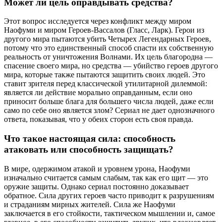
Может ли цель оправдывать средства?
Этот вопрос исследуется через конфликт между миром
Наофуми и миром Героев-Вассалов (Гласс, Ларк). Герои из
другого мира пытаются убить Четырех Легендарных Героев,
потому что это единственный способ спасти их собственную
реальность от уничтожения Волнами. Их цель благородна —
спасение своего мира, но средства — убийство героев другого
мира, которые также пытаются защитить своих людей. Это
ставит зрителя перед классической утилитарной дилеммой:
является ли действие морально оправданным, если оно
приносит больше блага для большего числа людей, даже если
само по себе оно является злом? Сериал не дает однозначного
ответа, показывая, что у обеих сторон есть своя правда.
Что такое настоящая сила: способность
атаковать или способность защищать?
В мире, одержимом атакой и уровнем урона, Наофуми
изначально считается самым слабым, так как его щит — это
оружие защиты. Однако сериал постоянно доказывает
обратное. Сила других героев часто приводит к разрушениям
и страданиям мирных жителей. Сила же Наофуми
заключается в его стойкости, тактическом мышлении и, самое