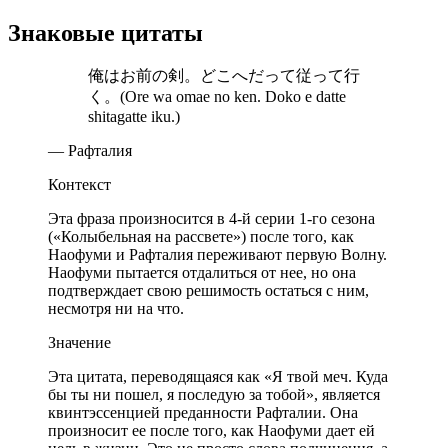
Знаковые цитаты
俺はお前の剣。どこへだって従って行
く。(Ore wa omae no ken. Doko e datte
shitagatte iku.)
— Рафталия
Контекст
Эта фраза произносится в 4-й серии 1-го сезона
(«Колыбельная на рассвете») после того, как
Наофуми и Рафталия переживают первую Волну.
Наофуми пытается отдалиться от нее, но она
подтверждает свою решимость остаться с ним,
несмотря ни на что.
Значение
Эта цитата, переводящаяся как «Я твой меч. Куда
бы ты ни пошел, я последую за тобой», является
квинтэссенцией преданности Рафталии. Она
произносит ее после того, как Наофуми дает ей