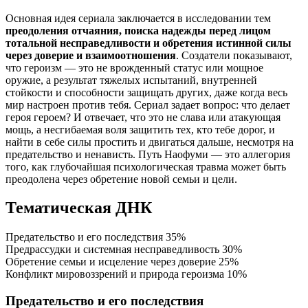
Основная идея сериала заключается в исследовании тем
преодоления отчаяния, поиска надежды перед лицом
тотальной несправедливости и обретения истинной силы
через доверие и взаимоотношения
. Создатели показывают,
что героизм — это не врожденный статус или мощное
оружие, а результат тяжелых испытаний, внутренней
стойкости и способности защищать других, даже когда весь
мир настроен против тебя. Сериал задает вопрос: что делает
героя героем? И отвечает, что это не слава или атакующая
мощь, а несгибаемая воля защитить тех, кто тебе дорог, и
найти в себе силы простить и двигаться дальше, несмотря на
предательство и ненависть. Путь Наофуми — это аллегория
того, как глубочайшая психологическая травма может быть
преодолена через обретение новой семьи и цели.
Тематическая ДНК
Предательство и его последствия
35%
Предрассудки и системная несправедливость
30%
Обретение семьи и исцеление через доверие
25%
Конфликт мировоззрений и природа героизма
10%
Предательство и его последствия