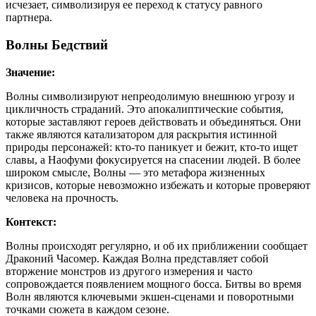
исчезает, символизируя ее переход к статусу равного
партнера.
Волны Бедствий
Значение:
Волны символизируют непреодолимую внешнюю угрозу и
цикличность страданий. Это апокалиптические события,
которые заставляют героев действовать и объединяться. Они
также являются катализатором для раскрытия истинной
природы персонажей: кто-то паникует и бежит, кто-то ищет
славы, а Наофуми фокусируется на спасении людей. В более
широком смысле, Волны — это метафора жизненных
кризисов, которые невозможно избежать и которые проверяют
человека на прочность.
Контекст:
Волны происходят регулярно, и об их приближении сообщает
Драконий Часомер. Каждая Волна представляет собой
вторжение монстров из другого измерения и часто
сопровождается появлением мощного босса. Битвы во время
Волн являются ключевыми экшен-сценами и поворотными
точками сюжета в каждом сезоне.