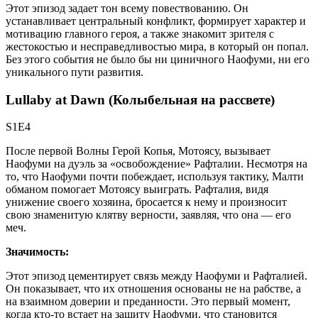
Этот эпизод задает тон всему повествованию. Он
устанавливает центральный конфликт, формирует характер и
мотивацию главного героя, а также знакомит зрителя с
жестокостью и несправедливостью мира, в который он попал.
Без этого события не было бы ни циничного Наофуми, ни его
уникального пути развития.
Lullaby at Dawn (Колыбельная на рассвете)
S1E4
После первой Волны Герой Копья, Мотоясу, вызывает
Наофуми на дуэль за «освобождение» Рафталии. Несмотря на
то, что Наофуми почти побеждает, используя тактику, Малти
обманом помогает Мотоясу выиграть. Рафталия, видя
унижение своего хозяина, бросается к нему и произносит
свою знаменитую клятву верности, заявляя, что она — его
меч.
Значимость:
Этот эпизод цементирует связь между Наофуми и Рафталией.
Он показывает, что их отношения основаны не на рабстве, а
на взаимном доверии и преданности. Это первый момент,
когда кто-то встает на защиту Наофуми, что становится