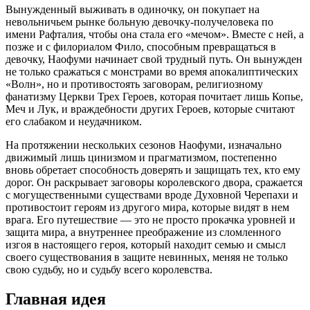
Вынужденный выживать в одиночку, он покупает на
невольничьем рынке больную девочку-получеловека по
имени Рафталия, чтобы она стала его «мечом». Вместе с ней, а
позже и с филориалом Фило, способным превращаться в
девочку, Наофуми начинает свой трудный путь. Он вынужден
не только сражаться с монстрами во время апокалиптических
«Волн», но и противостоять заговорам, религиозному
фанатизму Церкви Трех Героев, которая почитает лишь Копье,
Меч и Лук, и враждебности других Героев, которые считают
его слабаком и неудачником.
На протяжении нескольких сезонов Наофуми, изначально
движимый лишь цинизмом и прагматизмом, постепенно
вновь обретает способность доверять и защищать тех, кто ему
дорог. Он раскрывает заговоры королевского двора, сражается
с могущественными существами вроде Духовной Черепахи и
противостоит героям из другого мира, которые видят в нем
врага. Его путешествие — это не просто прокачка уровней и
защита мира, а внутреннее преображение из сломленного
изгоя в настоящего героя, который находит семью и смысл
своего существования в защите невинных, меняя не только
свою судьбу, но и судьбу всего королевства.
Главная идея