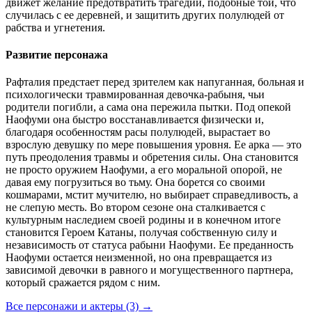
движет желание предотвратить трагедии, подобные той, что
случилась с ее деревней, и защитить других полулюдей от
рабства и угнетения.
Развитие персонажа
Рафталия предстает перед зрителем как напуганная, больная и
психологически травмированная девочка-рабыня, чьи
родители погибли, а сама она пережила пытки. Под опекой
Наофуми она быстро восстанавливается физически и,
благодаря особенностям расы полулюдей, вырастает во
взрослую девушку по мере повышения уровня. Ее арка — это
путь преодоления травмы и обретения силы. Она становится
не просто оружием Наофуми, а его моральной опорой, не
давая ему погрузиться во тьму. Она борется со своими
кошмарами, мстит мучителю, но выбирает справедливость, а
не слепую месть. Во втором сезоне она сталкивается с
культурным наследием своей родины и в конечном итоге
становится Героем Катаны, получая собственную силу и
независимость от статуса рабыни Наофуми. Ее преданность
Наофуми остается неизменной, но она превращается из
зависимой девочки в равного и могущественного партнера,
который сражается рядом с ним.
Все персонажи и актеры (3)
→