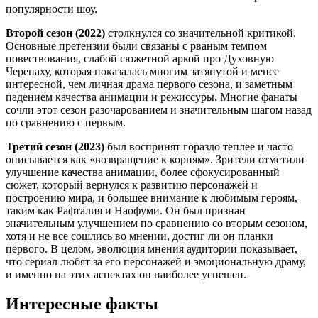
популярности шоу.
Второй сезон (2022)
столкнулся со значительной критикой.
Основные претензии были связаны с рваным темпом
повествования, слабой сюжетной аркой про Духовную
Черепаху, которая показалась многим затянутой и менее
интересной, чем личная драма первого сезона, и заметным
падением качества анимации и режиссуры. Многие фанаты
сочли этот сезон разочарованием и значительным шагом назад
по сравнению с первым.
Третий сезон (2023)
был воспринят гораздо теплее и часто
описывается как «возвращение к корням». Зрители отметили
улучшение качества анимации, более сфокусированный
сюжет, который вернулся к развитию персонажей и
построению мира, и большее внимание к любимым героям,
таким как Рафталия и Наофуми. Он был признан
значительным улучшением по сравнению со вторым сезоном,
хотя и не все сошлись во мнении, достиг ли он планки
первого. В целом, эволюция мнения аудитории показывает,
что сериал любят за его персонажей и эмоциональную драму,
и именно на этих аспектах он наиболее успешен.
Интересные факты