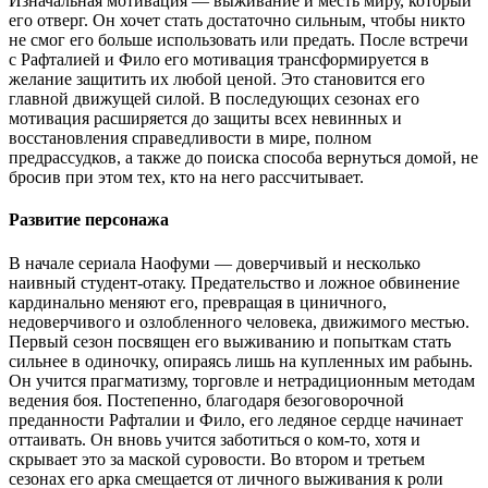
Изначальная мотивация — выживание и месть миру, который
его отверг. Он хочет стать достаточно сильным, чтобы никто
не смог его больше использовать или предать. После встречи
с Рафталией и Фило его мотивация трансформируется в
желание защитить их любой ценой. Это становится его
главной движущей силой. В последующих сезонах его
мотивация расширяется до защиты всех невинных и
восстановления справедливости в мире, полном
предрассудков, а также до поиска способа вернуться домой, не
бросив при этом тех, кто на него рассчитывает.
Развитие персонажа
В начале сериала Наофуми — доверчивый и несколько
наивный студент-отаку. Предательство и ложное обвинение
кардинально меняют его, превращая в циничного,
недоверчивого и озлобленного человека, движимого местью.
Первый сезон посвящен его выживанию и попыткам стать
сильнее в одиночку, опираясь лишь на купленных им рабынь.
Он учится прагматизму, торговле и нетрадиционным методам
ведения боя. Постепенно, благодаря безоговорочной
преданности Рафталии и Фило, его ледяное сердце начинает
оттаивать. Он вновь учится заботиться о ком-то, хотя и
скрывает это за маской суровости. Во втором и третьем
сезонах его арка смещается от личного выживания к роли