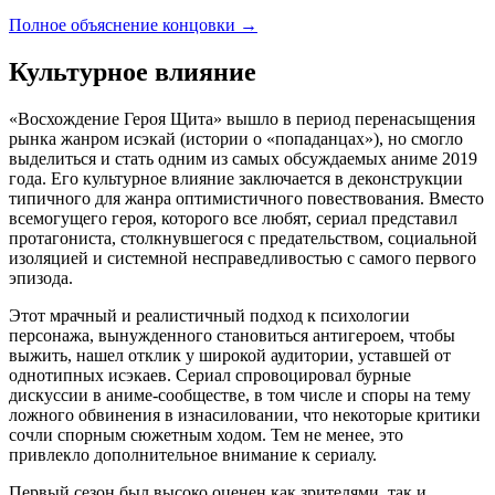
Полное объяснение концовки
→
Культурное влияние
«Восхождение Героя Щита» вышло в период перенасыщения
рынка жанром исэкай (истории о «попаданцах»), но смогло
выделиться и стать одним из самых обсуждаемых аниме 2019
года. Его культурное влияние заключается в деконструкции
типичного для жанра оптимистичного повествования. Вместо
всемогущего героя, которого все любят, сериал представил
протагониста, столкнувшегося с предательством, социальной
изоляцией и системной несправедливостью с самого первого
эпизода.
Этот мрачный и реалистичный подход к психологии
персонажа, вынужденного становиться антигероем, чтобы
выжить, нашел отклик у широкой аудитории, уставшей от
однотипных исэкаев. Сериал спровоцировал бурные
дискуссии в аниме-сообществе, в том числе и споры на тему
ложного обвинения в изнасиловании, что некоторые критики
сочли спорным сюжетным ходом. Тем не менее, это
привлекло дополнительное внимание к сериалу.
Первый сезон был высоко оценен как зрителями, так и