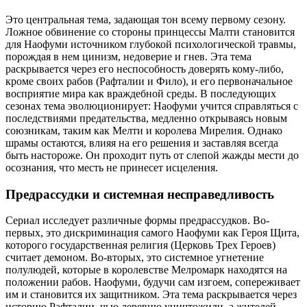
Это центральная тема, задающая тон всему первому сезону.
Ложное обвинение со стороны принцессы Малти становится
для Наофуми источником глубокой психологической травмы,
порождая в нем цинизм, недоверие и гнев. Эта тема
раскрывается через его неспособность доверять кому-либо,
кроме своих рабов (Рафталии и Фило), и его первоначальное
восприятие мира как враждебной среды. В последующих
сезонах тема эволюционирует: Наофуми учится справляться с
последствиями предательства, медленно открываясь новым
союзникам, таким как Мелти и королева Мирелия. Однако
шрамы остаются, влияя на его решения и заставляя всегда
быть настороже. Он проходит путь от слепой жажды мести до
осознания, что месть не принесет исцеления.
Предрассудки и системная несправедливость
Сериал исследует различные формы предрассудков. Во-
первых, это дискриминация самого Наофуми как Героя Щита,
которого государственная религия (Церковь Трех Героев)
считает демоном. Во-вторых, это системное угнетение
полулюдей, которые в королевстве Мелромарк находятся на
положении рабов. Наофуми, будучи сам изгоем, сопереживает
им и становится их защитником. Эта тема раскрывается через
историю Рафталии, чью деревню уничтожили, а жителей