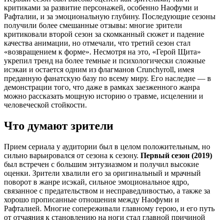
критиками за развитие персонажей, особенно Наофуми и
Рафталии, и за эмоциональную глубину. Последующие сезоны
получили более смешанные отзывы: многие зрители
критиковали второй сезон за скомканный сюжет и падение
качества анимации, но отмечали, что третий сезон стал
«возвращением к форме». Несмотря на это, «Герой Щита»
укрепил тренд на более темные и психологически сложные
исэкаи и остается одним из флагманов Crunchyroll, имея
преданную фанатскую базу по всему миру. Его наследие — в
демонстрации того, что даже в рамках заезженного жанра
можно рассказать мощную историю о травме, исцелении и
человеческой стойкости.
Что думают зрители
Прием сериала у аудитории был в целом положительным, но
сильно варьировался от сезона к сезону.
Первый сезон (2019)
был встречен с большим энтузиазмом и получил высокие
оценки. Зрители хвалили его за оригинальный и мрачный
поворот в жанре исэкай, сильное эмоциональное ядро,
связанное с предательством и несправедливостью, а также за
хорошо прописанные отношения между Наофуми и
Рафталией. Многие сопереживали главному герою, и его путь
от отчаяния к становлению на ноги стал главной причиной