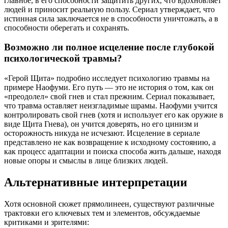
главное, в его способности защитить других, что вдохновляет
людей и приносит реальную пользу. Сериал утверждает, что
истинная сила заключается не в способности уничтожать, а в
способности оберегать и сохранять.
Возможно ли полное исцеление после глубокой
психологической травмы?
«Герой Щита» подробно исследует психологию травмы на
примере Наофуми. Его путь — это не история о том, как он
«преодолел» свой гнев и стал прежним. Сериал показывает,
что травма оставляет неизгладимые шрамы. Наофуми учится
контролировать свой гнев (хотя и использует его как оружие в
виде Щита Гнева), он учится доверять, но его цинизм и
осторожность никуда не исчезают. Исцеление в сериале
представлено не как возвращение к исходному состоянию, а
как процесс адаптации и поиска способа жить дальше, находя
новые опоры и смыслы в лице близких людей.
Альтернативные интерпретации
Хотя основной сюжет прямолинеен, существуют различные
трактовки его ключевых тем и элементов, обсуждаемые
критиками и зрителями: