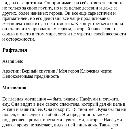
лидера и защитника. Он принимает на себя ответственность
не только за свою группу, но и за целые деревни и даже за
других, более наивных героев. Он все еще саркастичен и
прагматичен, но его действия все чаще продиктованы
желанием защитить, а не отомстить. К концу третьего сезона
он становится признанным героем, который нашел свою
семью и место в этом мире, хотя и не утратил своей жесткости
и осторожности.
Рафталия
Asami Seto
Архетип:
Верный спутник / Меч героя
Ключевая черта:
Непоколебимая преданность
Мотивация
Ее главная мотивация — быть рядом с Наофуми и служить
ему. Она видит в нем своего спасителя, который дал ей цель в
жизни и защитил ее. Она говорит: «Я твой меч. Куда бы ты ни
пошел, я последую за тобой». Эта преданность также
подкреплена романтическими чувствами, которые Наофуми
долгое время не замечает, видя в ней лишь дочь. Также ею