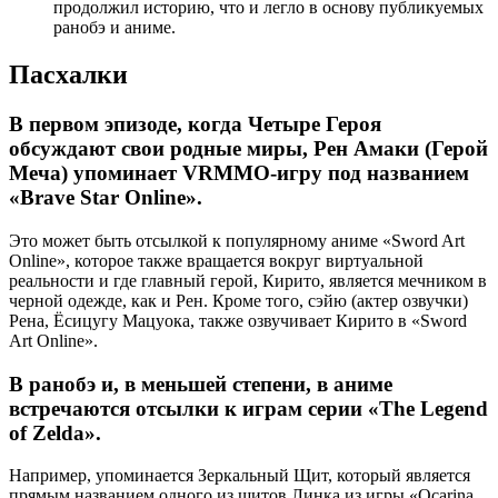
продолжил историю, что и легло в основу публикуемых
ранобэ и аниме.
Пасхалки
В первом эпизоде, когда Четыре Героя
обсуждают свои родные миры, Рен Амаки (Герой
Меча) упоминает VRMMO-игру под названием
«Brave Star Online».
Это может быть отсылкой к популярному аниме «Sword Art
Online», которое также вращается вокруг виртуальной
реальности и где главный герой, Кирито, является мечником в
черной одежде, как и Рен. Кроме того, сэйю (актер озвучки)
Рена, Ёсицугу Мацуока, также озвучивает Кирито в «Sword
Art Online».
В ранобэ и, в меньшей степени, в аниме
встречаются отсылки к играм серии «The Legend
of Zelda».
Например, упоминается Зеркальный Щит, который является
прямым названием одного из щитов Линка из игры «Ocarina