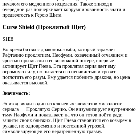
началом его медленного исцеления. Также эпизод в
очередной раз подчеркивает коррумпированность знати и
предвзятость к Герою Щита.
Curse Shield (Проклятый Щит)
S1E8
Во время битвы с драконом-зомби, который заражает
Рафталию проклятием, Наофуми, охваченный отчаянием и
яростью при мысли о ее возможной потере, впервые
активирует Щит Гнева. Эта проклятая серия дает ему
огромную силу, но питается его ненавистью и грозит
поглотить его разум. Ему удается победить дракона, но цена
оказывается высокой.
Значимость:
Эпизод вводит один из ключевых элементов мифологии
сериала — Проклятую Серию. Он визуализирует внутреннюю
тьму Наофуми и показывает, на что он готов пойти ради
защиты своих близких. Щит Гнева становится его козырем в
рукаве, но одновременно и постоянной угрозой,
символизирующей его неразрешенную травму.