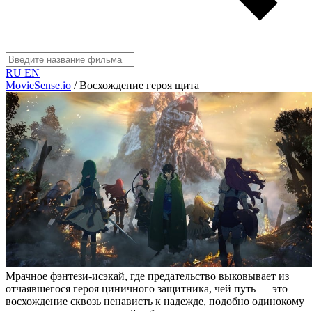
RU
EN
MovieSense.io
/
Восхождение героя щита
Мрачное фэнтези-исэкай, где предательство выковывает из
отчаявшегося героя циничного защитника, чей путь — это
восхождение сквозь ненависть к надежде, подобно одинокому