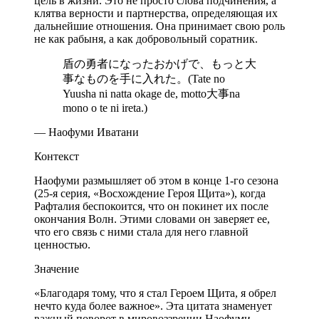
цель в жизни. Это не просто слова подчинения, а
клятва верности и партнерства, определяющая их
дальнейшие отношения. Она принимает свою роль
не как рабыня, а как добровольный соратник.
盾の勇者になったおかげで、もっと大
事なものを手に入れた。(Tate no
Yuusha ni natta okage de, motto大事na
mono o te ni ireta.)
— Наофуми Иватани
Контекст
Наофуми размышляет об этом в конце 1-го сезона
(25-я серия, «Восхождение Героя Щита»), когда
Рафталия беспокоится, что он покинет их после
окончания Волн. Этими словами он заверяет ее,
что его связь с ними стала для него главной
ценностью.
Значение
«Благодаря тому, что я стал Героем Щита, я обрел
нечто куда более важное». Эта цитата знаменует
важный поворот в мировоззрении Наофуми.