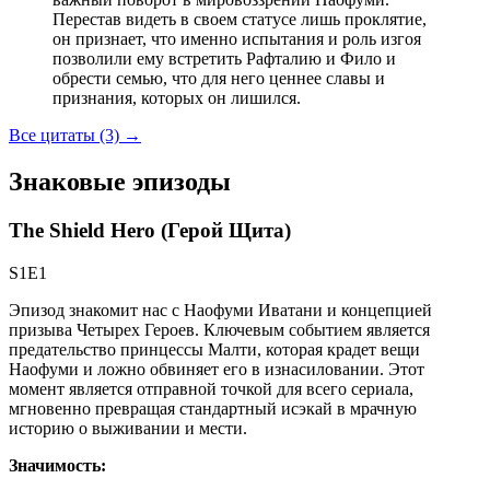
Перестав видеть в своем статусе лишь проклятие,
он признает, что именно испытания и роль изгоя
позволили ему встретить Рафталию и Фило и
обрести семью, что для него ценнее славы и
признания, которых он лишился.
Все цитаты (3)
→
Знаковые эпизоды
The Shield Hero (Герой Щита)
S1E1
Эпизод знакомит нас с Наофуми Иватани и концепцией
призыва Четырех Героев. Ключевым событием является
предательство принцессы Малти, которая крадет вещи
Наофуми и ложно обвиняет его в изнасиловании. Этот
момент является отправной точкой для всего сериала,
мгновенно превращая стандартный исэкай в мрачную
историю о выживании и мести.
Значимость: