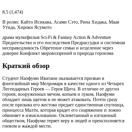
8.5
(1,474)
В ролях:
Кайто Исикава, Асами Сэто, Рина Хидака, Маая
Утида, Хироки Ясумото
драма
мультфильм
Sci-Fi & Fantasy
Action & Adventure
Предательство и его последствия
Предрассудки и системная
несправедливость
Обретение семьи и исцеление через
доверие
Конфликт мировоззрений и природа героизма
Краткий обзор
Студент Наофуми Иватани оказывается призван в
фэнтезийный мир Мелромарк в качестве одного из Четырех
Легендарных Героев — Героя Щита. В отличие от других
героев, вооруженных мечом, копьем и луком, Наофуми
обладает лишь щитом и не может атаковать. Почти сразу
после призыва его жестоко предает единственная спутница,
принцесса Малти, которая крадет его снаряжение и ложно
обвиняет в изнасиловании. Оклеветанный и изгнанный
обществом, Наофуми теряет веру в людей и преисполняется
гневом и жаждой мести.