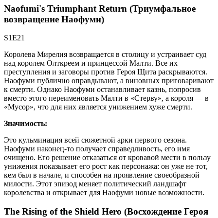
Naofumi's Triumphant Return (Триумфальное
возвращение Наофуми)
S1E21
Королева Мирелия возвращается в столицу и устраивает суд
над королем Олткреем и принцессой Малти. Все их
преступления и заговоры против Героя Щита раскрываются.
Наофуми публично оправдывают, а виновных приговаривают
к смерти. Однако Наофуми останавливает казнь, попросив
вместо этого переименовать Малти в «Стерву», а короля — в
«Мусор», что для них является унижением хуже смерти.
Значимость:
Это кульминация всей сюжетной арки первого сезона.
Наофуми наконец-то получает справедливость, его имя
очищено. Его решение отказаться от кровавой мести в пользу
унижения показывает его рост как персонажа: он уже не тот,
кем был в начале, и способен на проявление своеобразной
милости. Этот эпизод меняет политический ландшафт
королевства и открывает для Наофуми новые возможности.
The Rising of the Shield Hero (Восхождение Героя