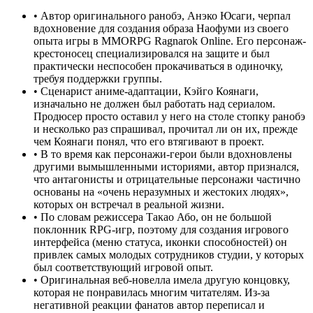
•
Автор оригинального ранобэ, Анэко Юсаги, черпал
вдохновение для создания образа Наофуми из своего
опыта игры в MMORPG Ragnarok Online. Его персонаж-
крестоносец специализировался на защите и был
практически неспособен прокачиваться в одиночку,
требуя поддержки группы.
•
Сценарист аниме-адаптации, Кэйго Коянаги,
изначально не должен был работать над сериалом.
Продюсер просто оставил у него на столе стопку ранобэ
и несколько раз спрашивал, прочитал ли он их, прежде
чем Коянаги понял, что его втягивают в проект.
•
В то время как персонажи-герои были вдохновлены
другими вымышленными историями, автор признался,
что антагонисты и отрицательные персонажи частично
основаны на «очень неразумных и жестоких людях»,
которых он встречал в реальной жизни.
•
По словам режиссера Такао Або, он не большой
поклонник RPG-игр, поэтому для создания игрового
интерфейса (меню статуса, иконки способностей) он
привлек самых молодых сотрудников студии, у которых
был соответствующий игровой опыт.
•
Оригинальная веб-новелла имела другую концовку,
которая не понравилась многим читателям. Из-за
негативной реакции фанатов автор переписал и