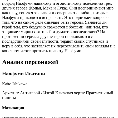
подход Наофуми наивному и эгоистичному поведению трех
других героев (Копья, Меча и Лука). Они воспринимают мир
как игру, гонятся за славой и совершают ошибки, которые
Наофуми приходится исправлять. Это поднимает вопрос о
том, что на самом деле означает быть героем. Является ли
герой тем, кто бездумно сражается с боссами, или тем, кто
защищает мирных жителей и думает о последствиях? На
протяжении сериала другие герои сталкиваются с
последствиями своей глупости, теряют своих спутников и
веру в себя, что заставляет их переосмыслить свои взгляды и в
конечном итоге признать правоту Наофуми.
Анализ персонажей
Наофуми Иватани
Kaito Ishikawa
Архетип:
Антигерой / Изгой
Ключевая черта:
Прагматичный
цинизм
Мотивация