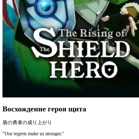
Восхождение героя щита
盾の勇者の成り上がり
"Our regrets make us stronger."