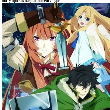
щиту против надвигающейся бури.