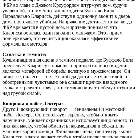
ФБР во главе с Джеком Кроуфордом штурмует дом, будучи
уверенной, что именно там находится Буффало Билл.
Параллельно Кларисса, действуя в одиночку, звонит в дверь
дома настоящего убийцы. Напряжение достигает пика, когда
ФБР врывается в пустой дом, и зритель понимает, что
Кларисса осталась один на один с маньяком. Этот прием
подчеркивает, что её интуиция оказалась эффективнее
формальных методов.
Схватка в темноте:
Кульминационная сцена в темном подвале, где Буффало Билл
преследует Клариссу с помощью прибора ночного видения,
является метафорой её борьбы вслепую в мужском мире. Он
видит её, она его — нет. Её победа достигается не силой, а
обостренными чувствами: она слышит щелчок взводимого
курка и стреляет на звук, что символизирует победу интуиции
над грубой силой.
Концовка и побег Лектера:
Другой шокирующий поворот — гениальный и жестокий
побег Лектера. Он использует скрепку, чтобы открыть
наручники, убивает охранников и использует лицо одного из
них как маску, чтобы обмануть парамедиков и сбежать на
машине скорой помощи. Финальная сцена, где Лектер звонит
Клариссе, а затем вешает трубку, чтобы последовать за своим