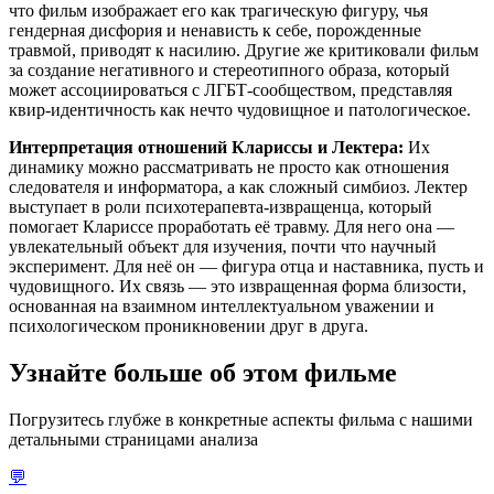
что фильм изображает его как трагическую фигуру, чья
гендерная дисфория и ненависть к себе, порожденные
травмой, приводят к насилию. Другие же критиковали фильм
за создание негативного и стереотипного образа, который
может ассоциироваться с ЛГБТ-сообществом, представляя
квир-идентичность как нечто чудовищное и патологическое.
Интерпретация отношений Клариссы и Лектера:
Их
динамику можно рассматривать не просто как отношения
следователя и информатора, а как сложный симбиоз. Лектер
выступает в роли психотерапевта-извращенца, который
помогает Клариссе проработать её травму. Для него она —
увлекательный объект для изучения, почти что научный
эксперимент. Для неё он — фигура отца и наставника, пусть и
чудовищного. Их связь — это извращенная форма близости,
основанная на взаимном интеллектуальном уважении и
психологическом проникновении друг в друга.
Узнайте больше об этом фильме
Погрузитесь глубже в конкретные аспекты фильма с нашими
детальными страницами анализа
💬