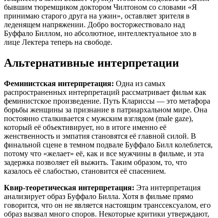
бывшим тюремщиком доктором Чилтоном со словами «Я
принимаю старого друга на ужин», оставляет зрителя в
леденящем напряжении. Добро восторжествовало над
Буффало Биллом, но абсолютное, интеллектуальное зло в
лице Лектера теперь на свободе.
Альтернативные интерпретации
Феминистская интерпретация:
Одна из самых
распространенных интерпретаций рассматривает фильм как
феминистское произведение. Путь Клариссы — это метафора
борьбы женщины за признание в патриархальном мире. Она
постоянно сталкивается с мужским взглядом (male gaze),
который её объективирует, но в итоге именно её
женственность и эмпатия становятся её главной силой. В
финальной сцене в темном подвале Буффало Билл колеблется,
потому что «желает» её, как и все мужчины в фильме, и эта
задержка позволяет ей выжить. Таким образом, то, что
казалось её слабостью, становится её спасением.
Квир-теоретическая интерпретация:
Эта интерпретация
анализирует образ Буффало Билла. Хотя в фильме прямо
говорится, что он не является настоящим транссексуалом, его
образ вызвал много споров. Некоторые критики утверждают,