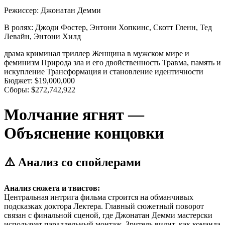
Режиссер:
Джонатан Демми
В ролях:
Джоди Фостер, Энтони Хопкинс, Скотт Гленн, Тед
Левайн, Энтони Хилд
драма
криминал
триллер
Женщина в мужском мире и
феминизм
Природа зла и его двойственность
Травма, память и
искупление
Трансформация и становление идентичности
Бюджет:
$19,000,000
Сборы:
$272,742,922
Молчание ягнят —
Объяснение концовки
⚠️ Анализ со спойлерами
Анализ сюжета и твистов:
Центральная интрига фильма строится на обманчивых
подсказках доктора Лектера. Главный сюжетный поворот
связан с финальной сценой, где Джонатан Демми мастерски
использует параллельный монтаж. Зритель видит, как команда