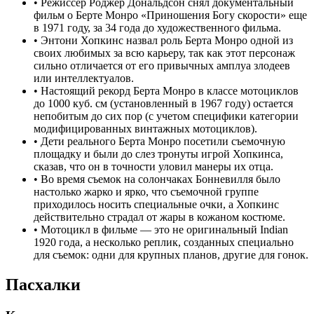
•
Режиссер Роджер Дональдсон снял документальный
фильм о Берте Монро «Приношения Богу скорости» еще
в 1971 году, за 34 года до художественного фильма.
•
Энтони Хопкинс назвал роль Берта Монро одной из
своих любимых за всю карьеру, так как этот персонаж
сильно отличается от его привычных амплуа злодеев
или интеллектуалов.
•
Настоящий рекорд Берта Монро в классе мотоциклов
до 1000 куб. см (установленный в 1967 году) остается
непобитым до сих пор (с учетом специфики категории
модифицированных винтажных мотоциклов).
•
Дети реального Берта Монро посетили съемочную
площадку и были до слез тронуты игрой Хопкинса,
сказав, что он в точности уловил манеры их отца.
•
Во время съемок на солончаках Бонневилля было
настолько жарко и ярко, что съемочной группе
приходилось носить специальные очки, а Хопкинс
действительно страдал от жары в кожаном костюме.
•
Мотоцикл в фильме — это не оригинальный Indian
1920 года, а несколько реплик, созданных специально
для съемок: одни для крупных планов, другие для гонок.
Пасхалки