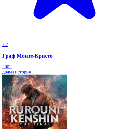
7.7
Граф Монте-Кристо
2002
драма
история