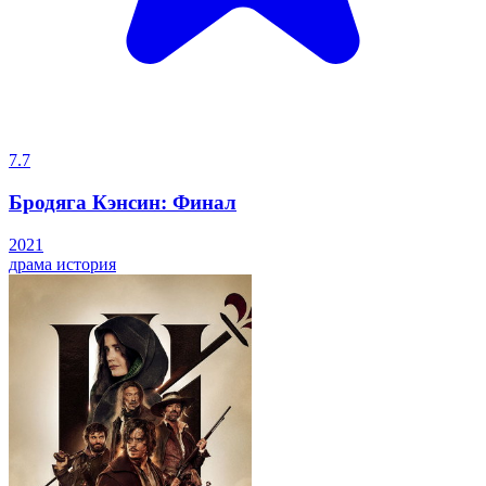
7.7
Бродяга Кэнсин: Финал
2021
драма
история