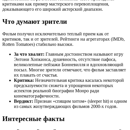
критиками как пример мастерского перевоплощения,
доказывающего его широкий актерский диапазон.
Что думают зрители
Фильм получил исключительно теплый прием как от
критиков, так и от зрителей. Рейтинги на агрегаторах (IMDb,
Rotten Tomatoes) стабильно высоки.
За что хвалят:
Главным достоинством называют игру
Энтони Хопкинса, душевность, отсутствие пафоса,
великолепные пейзажи Бонневилля и вдохновляющий
посыл. Многие зрители отмечают, что фильм заставляет
их плакать от счастья.
Критика:
Незначительная критика касалась некоторой
предсказуемости сюжета и упрощения некоторых
аспектов реальной биографии Монро ради
кинематографичности.
Вердикт:
Признан «спящим хитом» (sleeper hit) и одним
из самых жизутверждающих фильмов 2000-х годов.
Интересные факты