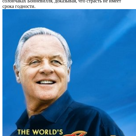
солончаках Бонневилля, доказывая, что страсть не имеет
срока годности.