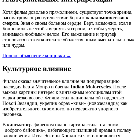
Хотя фильм довольно прямолинеен, существует точка зрения,
рассматривающая путешествие Берта как
паломничество к
смерти
. Зная о своем больном сердце, Берт, возможно, ехал в
Бонневилль не чтобы вернуться героем, а чтобы умереть,
занимаясь любимым делом. Его выживание и триумф
становятся в этом контексте «божественным вмешательством»
или чудом.
Полное объяснение концовки
→
Культурное влияние
Фильм оказал значительное влияние на популяризацию
наследия Берта Монро и бренда
Indian Motorcycles
. После
выхода картины интерес к винтажным мотоциклам этой
марки резко возрос. Фильм стал национальной гордостью
Новой Зеландии, укрепив образ «киви» (новозеландца) как
изобретательного, скромного, но невероятно упорного
человека.
В кинематографическом плане картина стала эталоном
«доброго байопика», избегающего излишней драмы в пользу
вдохновения. Игра Энтони Хопкинса часто приводится