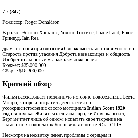
7.7
(847)
Режиссер:
Roger Donaldson
В ролях:
Энтони Хопкинс, Уолтон Гоггинс, Diane Ladd, Брюс
Гринвуд, Iain Rea
драма
история
приключения
Одержимость мечтой и упорство
Старость против угасания
Доброта незнакомцев и общность
Изобретательность и «гаражная» инженерия
Бюджет:
$25,000,000
Сборы:
$18,300,000
Краткий обзор
Фильм рассказывает подлинную историю новозеландца Берта
Монро, который потратил десятилетия на
усовершенствование своего мотоцикла
Indian Scout 1920
года выпуска
. Живя в маленьком городке Инверкаргилл,
Берт мечтает лишь об одном: испытать свое творение на
знаменитых солончаках Бонневилля в штате Юта, США.
Несмотря на нехватку денег, проблемы с сердцем и