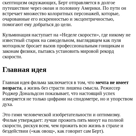
скептицизм окружающих, Берт отправляется в долгое
путешествие через океан и половину Америки. По пути он
встречает множество колоритных персонажей, которые,
очарованные его искренностью и эксцентричностью,
помогают ему добраться до цели.
Кульминация наступает на «Неделе скорости», где никому не
известный старик на самодельном, выглядящем как пуля
мотоцикле бросает вызов профессиональным гонщикам и
законам физики, пытаясь установить мировой рекорд
скорости.
Главная идея
Главная идея фильма заключается в том, что
мечта не имеет
возраста
, а жизнь без страсти лишена смысла. Режиссер
Роджер Дональдсон показывает, что настоящий успех
измеряется не только цифрами на спидометре, но и упорством
духа.
Это гимн человеческой изобретательности и оптимизму.
Фильм утверждает: лучше прожить пять минут на полной
скорости, рискуя всем, чем прожить всю жизнь в страхе и
бездействии («как овощ», как говорит сам Берт).