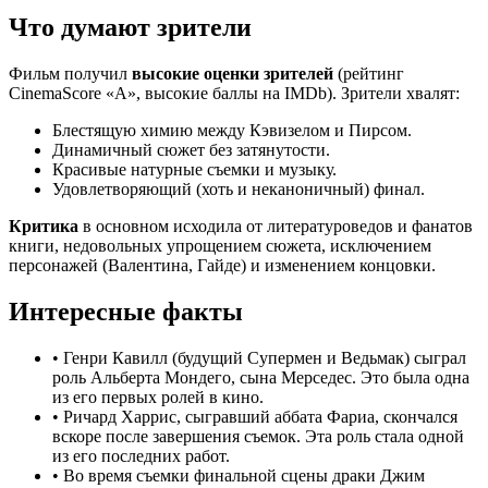
Что думают зрители
Фильм получил
высокие оценки зрителей
(рейтинг
CinemaScore «A», высокие баллы на IMDb). Зрители хвалят:
Блестящую химию между Кэвизелом и Пирсом.
Динамичный сюжет без затянутости.
Красивые натурные съемки и музыку.
Удовлетворяющий (хоть и неканоничный) финал.
Критика
в основном исходила от литературоведов и фанатов
книги, недовольных упрощением сюжета, исключением
персонажей (Валентина, Гайде) и изменением концовки.
Интересные факты
•
Генри Кавилл (будущий Супермен и Ведьмак) сыграл
роль Альберта Мондего, сына Мерседес. Это была одна
из его первых ролей в кино.
•
Ричард Харрис, сыгравший аббата Фариа, скончался
вскоре после завершения съемок. Эта роль стала одной
из его последних работ.
•
Во время съемки финальной сцены драки Джим