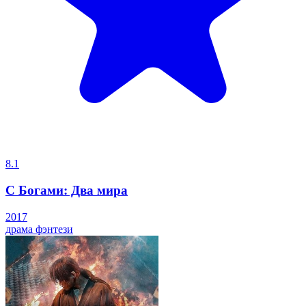
8.1
С Богами: Два мира
2017
драма
фэнтези