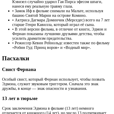
Кэвизел случайно ударил Гая Пирса эфесом шпаги,
нанеся ему реальную травму глаза.
•
Замок Иф в фильме снимали на Мальте, используя
башню Святой Марии на острове Комино.
•
Актриса Дагмара Доминчик (Мерседес) всего на 7 лет
старше Генри Кавилла, который играл её сына.
•
В этой версии фильма, в отличие от книги, Эдмон и
Фернан показаны лучшими друзьями детства, чтобы
усилить драматизм предательства.
•
Режиссер Кевин Рейнольдс известен также по фильму
«Робин Гуд: Принц воров» и «Водный мир».
Пасхалки
Свист Фернана
Особый свист, который Фернан использует, чтобы позвать
Эдмона, служит звуковым триггером. Сначала это знак
дружбы, в конце — знак опасности и узнавания.
13 лет в тюрьме
Срок заключения Эдмона в фильме (13 лет) немного
отличается от книжного (14 лет), но число 13 подчеркивает