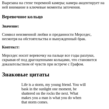
Вырезана на стене тюремной камеры; камера акцентирует на
ней внимание в ключевые моменты заточения.
Веревочное кольцо
Значение:
Символ неизменной любви и преданности Мерседес,
несмотря на обстоятельства и вынужденный брак.
Контекст:
Мерседес носит веревочку на пальце все годы разлуки,
скрывая её под драгоценными кольцами, что становится
доказательством её чувств при встрече с Графом.
Знаковые цитаты
Life is a storm, my young friend. You will
bask in the sunlight one moment, be
shattered on the rocks the next. What
makes you a man is what you do when
that storm comes.