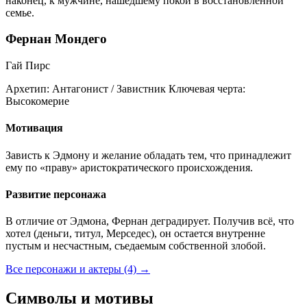
наконец, к мужчине, нашедшему покой в восстановленной
семье.
Фернан Мондего
Гай Пирс
Архетип:
Антагонист / Завистник
Ключевая черта:
Высокомерие
Мотивация
Зависть к Эдмону и желание обладать тем, что принадлежит
ему по «праву» аристократического происхождения.
Развитие персонажа
В отличие от Эдмона, Фернан деградирует. Получив всё, что
хотел (деньги, титул, Мерседес), он остается внутренне
пустым и несчастным, съедаемым собственной злобой.
Все персонажи и актеры (4)
→
Символы и мотивы