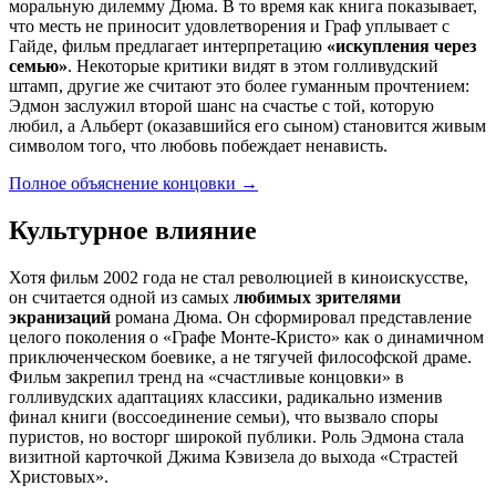
моральную дилемму Дюма. В то время как книга показывает,
что месть не приносит удовлетворения и Граф уплывает с
Гайде, фильм предлагает интерпретацию
«искупления через
семью»
. Некоторые критики видят в этом голливудский
штамп, другие же считают это более гуманным прочтением:
Эдмон заслужил второй шанс на счастье с той, которую
любил, а Альберт (оказавшийся его сыном) становится живым
символом того, что любовь побеждает ненависть.
Полное объяснение концовки
→
Культурное влияние
Хотя фильм 2002 года не стал революцией в киноискусстве,
он считается одной из самых
любимых зрителями
экранизаций
романа Дюма. Он сформировал представление
целого поколения о «Графе Монте-Кристо» как о динамичном
приключенческом боевике, а не тягучей философской драме.
Фильм закрепил тренд на «счастливые концовки» в
голливудских адаптациях классики, радикально изменив
финал книги (воссоединение семьи), что вызвало споры
пуристов, но восторг широкой публики. Роль Эдмона стала
визитной карточкой Джима Кэвизела до выхода «Страстей
Христовых».