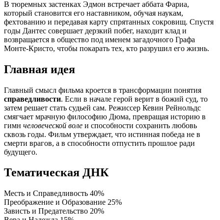
В тюремных застенках Эдмон встречает аббата Фариа,
который становится его наставником, обучая наукам,
фехтованию и передавая карту спрятанных сокровищ. Спустя
годы Дантес совершает дерзкий побег, находит клад и
возвращается в общество под именем загадочного Графа
Монте-Кристо, чтобы покарать тех, кто разрушил его жизнь.
Главная идея
Главный смысл фильма кроется в трансформации понятия
справедливости
. Если в начале герой верит в божий суд, то
затем решает стать судьей сам. Режиссер Кевин Рейнольдс
смягчает мрачную философию Дюма, превращая историю в
гимн
человеческой воле
и способности сохранить любовь
сквозь годы. Фильм утверждает, что истинная победа не в
смерти врагов, а в способности отпустить прошлое ради
будущего.
Тематическая ДНК
Месть и Справедливость
40%
Преображение и Образование
25%
Зависть и Предательство
20%
Вера и Надежда
15%