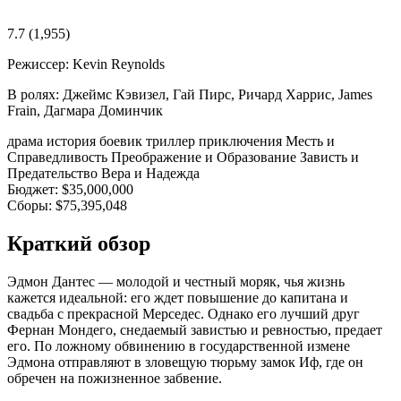
7.7
(1,955)
Режиссер:
Kevin Reynolds
В ролях:
Джеймс Кэвизел, Гай Пирс, Ричард Харрис, James
Frain, Дагмара Доминчик
драма
история
боевик
триллер
приключения
Месть и
Справедливость
Преображение и Образование
Зависть и
Предательство
Вера и Надежда
Бюджет:
$35,000,000
Сборы:
$75,395,048
Краткий обзор
Эдмон Дантес — молодой и честный моряк, чья жизнь
кажется идеальной: его ждет повышение до капитана и
свадьба с прекрасной Мерседес. Однако его лучший друг
Фернан Мондего, снедаемый завистью и ревностью, предает
его. По ложному обвинению в государственной измене
Эдмона отправляют в зловещую тюрьму замок Иф, где он
обречен на пожизненное забвение.