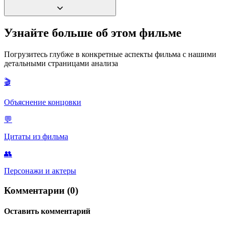
Нет, персонаж Гайде (греческой невольницы и возлюбленной
Узнайте больше об этом фильме
графа в книге) полностью исключен из сюжета фильма 2002
года, чтобы сфокусировать романтическую линию на
Погрузитесь глубже в конкретные аспекты фильма с нашими
Мерседес.
детальными страницами анализа
🎬
Объяснение концовки
💬
Цитаты из фильма
👥
Персонажи и актеры
Комментарии (0)
Оставить комментарий