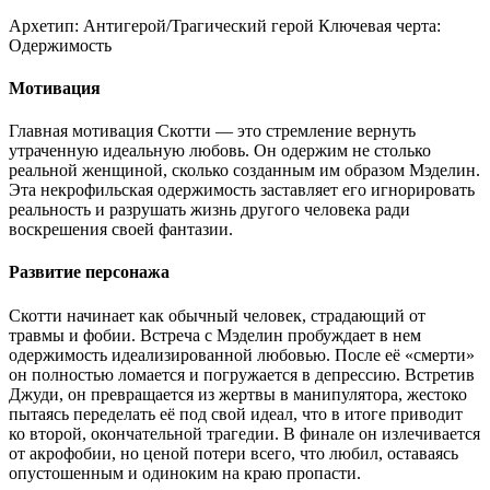
Архетип:
Антигерой/Трагический герой
Ключевая черта:
Одержимость
Мотивация
Главная мотивация Скотти — это стремление вернуть
утраченную идеальную любовь. Он одержим не столько
реальной женщиной, сколько созданным им образом Мэделин.
Эта некрофильская одержимость заставляет его игнорировать
реальность и разрушать жизнь другого человека ради
воскрешения своей фантазии.
Развитие персонажа
Скотти начинает как обычный человек, страдающий от
травмы и фобии. Встреча с Мэделин пробуждает в нем
одержимость идеализированной любовью. После её «смерти»
он полностью ломается и погружается в депрессию. Встретив
Джуди, он превращается из жертвы в манипулятора, жестоко
пытаясь переделать её под свой идеал, что в итоге приводит
ко второй, окончательной трагедии. В финале он излечивается
от акрофобии, но ценой потери всего, что любил, оставаясь
опустошенным и одиноким на краю пропасти.