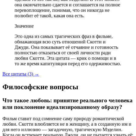
она окончательно сдается и соглашается на полное
перевоплощение, понимая, что он никогда не
полюбит её такой, какая она есть.
Значение
Это одна из самых трагических фраз в фильме,
обнажающая всю суть отношений Скотти и
Джуди. Она показывает её отчаяние и готовность
полностью отказаться от своей личности ради
любви Скотти. Эта цитата — крик о помощи и в
то же время капитуляция перед его одержимостью.
Все цитаты (3)
→
Философские вопросы
Что такое любовь: принятие реального человека
или поклонение идеализированному образу?
Фильм ставит под сомнение саму природу романтической
любви. Скотти влюбляется не в женщину, а в созданную им и
для него иллюзию — загадочную, трагическую Мэделин.
Когда он встречает реальную Джуди, он не пытается узнать её;