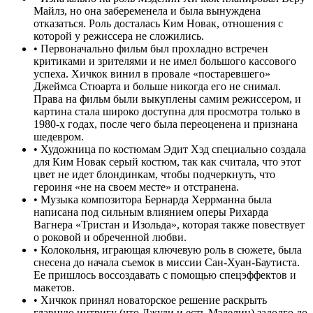
Майлз, но она забеременела и была вынуждена
отказаться. Роль досталась Ким Новак, отношения с
которой у режиссера не сложились.
•
Первоначально фильм был прохладно встречен
критиками и зрителями и не имел большого кассового
успеха. Хичкок винил в провале «постаревшего»
Джеймса Стюарта и больше никогда его не снимал.
Права на фильм были выкуплены самим режиссером, и
картина стала широко доступна для просмотра только в
1980-х годах, после чего была переоценена и признана
шедевром.
•
Художница по костюмам Эдит Хэд специально создала
для Ким Новак серый костюм, так как считала, что этот
цвет не идет блондинкам, чтобы подчеркнуть, что
героиня «не на своем месте» и отстранена.
•
Музыка композитора Бернарда Херрманна была
написана под сильным влиянием оперы Рихарда
Вагнера «Тристан и Изольда», которая также повествует
о роковой и обреченной любви.
•
Колокольня, играющая ключевую роль в сюжете, была
снесена до начала съемок в миссии Сан-Хуан-Баутиста.
Ее пришлось воссоздавать с помощью спецэффектов и
макетов.
•
Хичкок принял новаторское решение раскрыть
главную интригу (что Джуди и есть Мэделин) задолго до