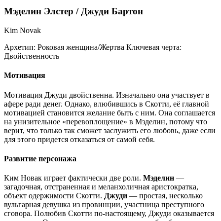
Мэделин Элстер / Джуди Бартон
Kim Novak
Архетип:
Роковая женщина/Жертва
Ключевая черта:
Двойственность
Мотивация
Мотивация Джуди двойственна. Изначально она участвует в
афере ради денег. Однако, влюбившись в Скотти, её главной
мотивацией становится желание быть с ним. Она соглашается
на унизительное «перевоплощение» в Мэделин, потому что
верит, что только так сможет заслужить его любовь, даже если
для этого придется отказаться от самой себя.
Развитие персонажа
Ким Новак играет фактически две роли.
Мэделин
—
загадочная, отстраненная и меланхоличная аристократка,
объект одержимости Скотти.
Джуди
— простая, несколько
вульгарная девушка из провинции, участница преступного
сговора. Полюбив Скотти по-настоящему, Джуди оказывается