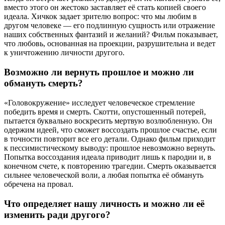
вместо этого он жестоко заставляет её стать копией своего
идеала. Хичкок задает зрителю вопрос: что мы любим в
другом человеке — его подлинную сущность или отражение
наших собственных фантазий и желаний? Фильм показывает,
что любовь, основанная на проекции, разрушительна и ведет
к уничтожению личности другого.
Возможно ли вернуть прошлое и можно ли
обмануть смерть?
«Головокружение» исследует человеческое стремление
победить время и смерть. Скотти, опустошенный потерей,
пытается буквально воскресить мертвую возлюбленную. Он
одержим идеей, что сможет воссоздать прошлое счастье, если
в точности повторит все его детали. Однако фильм приходит
к пессимистическому выводу: прошлое невозможно вернуть.
Попытка воссоздания идеала приводит лишь к пародии и, в
конечном счете, к повторению трагедии. Смерть оказывается
сильнее человеческой воли, а любая попытка её обмануть
обречена на провал.
Что определяет нашу личность и можно ли её
изменить ради другого?