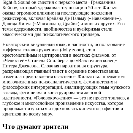
Sight & Sound он сместил с первого места «Гражданина
Кейна», который удерживал эту позицию 50 лет. Фильм
оказал огромное влияние на последующие поколения
режиссеров, включая Брайана Де Пальму («Наваждение»),
Дэвида Линча («Малхолланд Драйв») и многих других. Его
темы одержимости, двойничества и вуайеризма стали
классическими для психологического триллера.
Новаторский визуальный язык, в частности, использование
«эффекта головокружения» (dolly zoom), стал
хрестоматийным и цитировался в десятках фильмов, от
«Челюстей» Стивена Спилберга до «Властелина колец»
Питера Джексона. Сложная нарративная структура,
раскрывающая главный твист в середине повествования,
изменила представления о саспенсе. Фильм стал предметом
многочисленных психоаналитических, феминистских и
философских интерпретаций, анализирующих темы мужского
взгляда, фетишизма и конструирования женской
идентичности. «Головокружение» — это не просто триллер, а
глубокое и многослойное произведение искусства, которое
продолжает изучаться и вдохновлять кинематографистов и
критиков по всему миру.
Что думают зрители