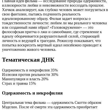
Главная идея фильма — исследование природы одержимости,
иллюзорности любви и невозможности воссоздать прошлое.
Хичкок анализирует, как глубоко человек может погрузиться в
свои фантазии, пытаясь подчинить реальность
идеализированному образу. Фильм задает вопросы о
тождественности личности: любим ли мы реального человека
или созданный нами образ? «Головокружение» — это
философская притча о лжи и самообмане, где стремление к
идеалу оборачивается разрушительной силой, стирающей
личность и ведущей к трагедии. Режиссер показывает, что
попытка воскресить мертвый идеал неизбежно приводит к
уничтожению живого человека.
Тематическая ДНК
Одержимость и некрофилия
35%
Иллюзия против реальности
30%
Манипуляция и власть
20%
Страх и травма
15%
Одержимость и некрофилия
Центральная тема фильма — одержимость Скотти образом
Мэделин. После её смерти эта одержимость приобретает