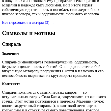
в ловушке. Она позволяет ему превратить себя обратно в
Мэделин в надежде быть любимой, но в итоге теряет
собственную идентичность и погибает, став жертвой как
чужого заговора, так и одержимости любимого человека.
Все персонажи и актеры (3)
→
Символы и мотивы
Спираль
Значение:
Спираль символизирует головокружение, одержимость,
безумие и цикличность событий. Она представляет собой
визуальную метафору погружения Скотти в иллюзию и его
неспособность вырваться из круговорота прошлого.
Контекст:
Спираль появляется с самых первых кадров — во
вступительных титрах Сола Басса, закручиваясь из женского
зрачка. Этот мотив повторяется в прическе Мэделин (пучок
волос, закрученный спиралью), в винтовой лестнице на
колокольне и в структуре самого повествования, которое