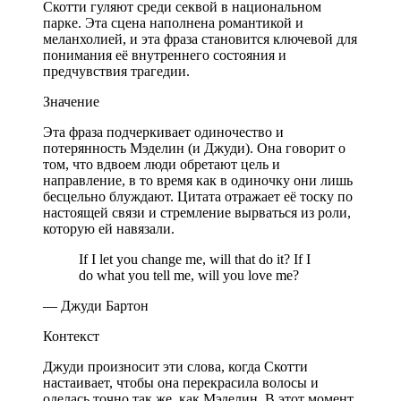
Скотти гуляют среди секвой в национальном
парке. Эта сцена наполнена романтикой и
меланхолией, и эта фраза становится ключевой для
понимания её внутреннего состояния и
предчувствия трагедии.
Значение
Эта фраза подчеркивает одиночество и
потерянность Мэделин (и Джуди). Она говорит о
том, что вдвоем люди обретают цель и
направление, в то время как в одиночку они лишь
бесцельно блуждают. Цитата отражает её тоску по
настоящей связи и стремление вырваться из роли,
которую ей навязали.
If I let you change me, will that do it? If I
do what you tell me, will you love me?
— Джуди Бартон
Контекст
Джуди произносит эти слова, когда Скотти
настаивает, чтобы она перекрасила волосы и
оделась точно так же, как Мэделин. В этот момент