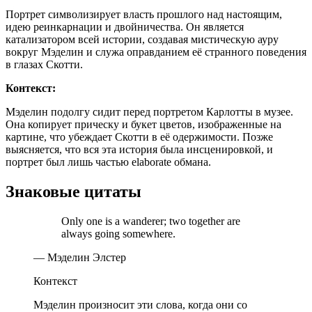
Портрет символизирует власть прошлого над настоящим,
идею реинкарнации и двойничества. Он является
катализатором всей истории, создавая мистическую ауру
вокруг Мэделин и служа оправданием её странного поведения
в глазах Скотти.
Контекст:
Мэделин подолгу сидит перед портретом Карлотты в музее.
Она копирует прическу и букет цветов, изображенные на
картине, что убеждает Скотти в её одержимости. Позже
выясняется, что вся эта история была инсценировкой, и
портрет был лишь частью elaborate обмана.
Знаковые цитаты
Only one is a wanderer; two together are
always going somewhere.
— Мэделин Элстер
Контекст
Мэделин произносит эти слова, когда они со