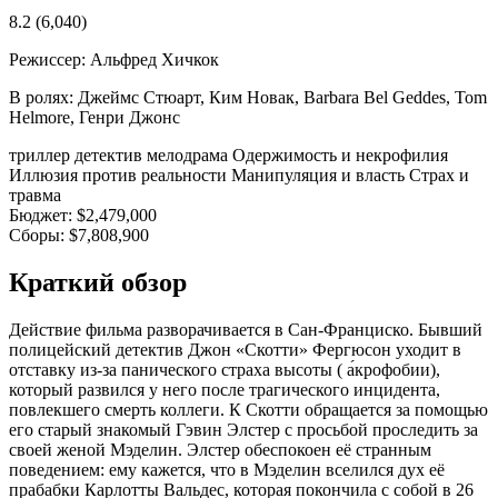
8.2
(6,040)
Режиссер:
Альфред Хичкок
В ролях:
Джеймс Стюарт, Ким Новак, Barbara Bel Geddes, Tom
Helmore, Генри Джонс
триллер
детектив
мелодрама
Одержимость и некрофилия
Иллюзия против реальности
Манипуляция и власть
Страх и
травма
Бюджет:
$2,479,000
Сборы:
$7,808,900
Краткий обзор
Действие фильма разворачивается в Сан-Франциско. Бывший
полицейский детектив Джон «Скотти» Фергюсон уходит в
отставку из-за панического страха высоты ( а́крофобии),
который развился у него после трагического инцидента,
повлекшего смерть коллеги. К Скотти обращается за помощью
его старый знакомый Гэвин Элстер с просьбой проследить за
своей женой Мэделин. Элстер обеспокоен её странным
поведением: ему кажется, что в Мэделин вселился дух её
прабабки Карлотты Вальдес, которая покончила с собой в 26