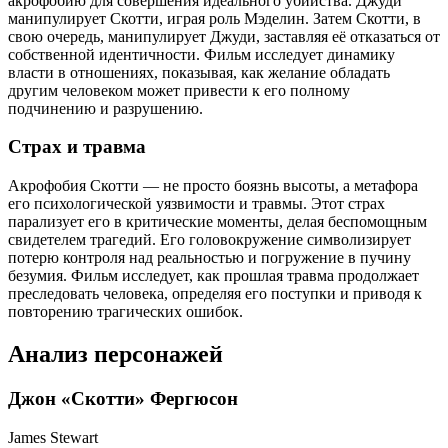
акрофобию для совершения идеального убийства. Джуди
манипулирует Скотти, играя роль Мэделин. Затем Скотти, в
свою очередь, манипулирует Джуди, заставляя её отказаться от
собственной идентичности. Фильм исследует динамику
власти в отношениях, показывая, как желание обладать
другим человеком может привести к его полному
подчинению и разрушению.
Страх и травма
Акрофобия Скотти — не просто боязнь высоты, а метафора
его психологической уязвимости и травмы. Этот страх
парализует его в критические моменты, делая беспомощным
свидетелем трагедий. Его головокружение символизирует
потерю контроля над реальностью и погружение в пучину
безумия. Фильм исследует, как прошлая травма продолжает
преследовать человека, определяя его поступки и приводя к
повторению трагических ошибок.
Анализ персонажей
Джон «Скотти» Фергюсон
James Stewart