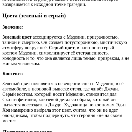
возвращается к исходной точке трагедии.
Цвета (зеленый и серый)
Значение:
Зеленый цвет
ассоциируется с Мэделин, призрачностью,
тайной и смертью. Он создает потустороннюю, мистическую
атмосферу вокруг неё.
Серый цвет
, в частности серый
костюм Мэделин, символизирует её отстраненность,
холодность и то, что она является лишь тенью, призраком, а не
живым человеком.
Контекст:
Зеленый цвет появляется в освещении сцен с Мэделин, в её
автомобиле, в неоновой вывеске отеля, где живёт Джуди.
Серый костюм, который носит Мэделин, становится для
Скотти фетишем, ключевой деталью образа, который он
пытается воссоздать в Джуди. Художница по костюмам Эдит
Хэд намеренно выбрала этот цвет, считая, что он не идет
блондинкам, чтобы подчеркнуть, что героиня «не на своем
месте».