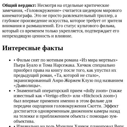
Общий вердикт:
Несмотря на отдельные критические
замечания, «Головокружение» считается шедевром мирового
кинематографа. Это не просто развлекательный триллер, а
глубокое произведение искусства, которое требует от зрителя
внимания и размышлений. Его статус культового фильма,
который со временем только укрепляется, подтверждает его
непреходящую ценность и влияние.
Интересные факты
•
Фильм снят по мотивам романа «Из мира мертвых»
Пьера Буало и Тома Нарсежака. Хичкок специально
приобрел права на книгу после того, как упустил их
предыдущий роман, «Та, которой не стало»,
экранизированный Анри-Жоржем Клузо под названием
«Дьяволицы».
•
Знаменитый операторский прием «dolly zoom» (также
известный как «Vertigo effect» или «Hitchcock zoom»)
был впервые применен именно в этом фильме для
передачи ощущения головокружения Скотти. Эффект
достигается одновременным движением камеры назад
на тележке и приближением объекта с помощью зум-
объектива.
•
Изначально на роль Мэделин Хичкок планировал Веру