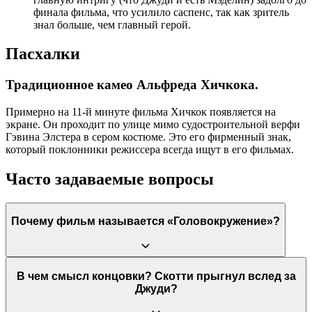
финала фильма, что усилило саспенс, так как зритель
знал больше, чем главный герой.
Пасхалки
Традиционное камео Альфреда Хичкока.
Примерно на 11-й минуте фильма Хичкок появляется на
экране. Он проходит по улице мимо судостроительной верфи
Гэвина Элстера в сером костюме. Это его фирменный знак,
который поклонники режиссера всегда ищут в его фильмах.
Часто задаваемые вопросы
Почему фильм называется «Головокружение»?
Название имеет двойной смысл. Во-первых, оно прямо
В чем смысл концовки? Скотти прыгнул вслед за
указывает на акрофобию главного героя, Скотти, который
Джуди?
испытывает сильное головокружение (vertigo) при взгляде с
высоты. Во-вторых, это метафора его психологического