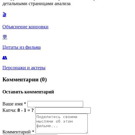
детальными страницами анализа
любви. Его визуальный язык, символизм, сложная структура
повествования и неоднозначность оказали огромное влияние
🎬
на мировой кинематограф и продолжают быть предметом
анализа и восхищения.
Объяснение концовки
💬
Цитаты из фильма
👥
Персонажи и актеры
Комментарии (0)
Оставить комментарий
Ваше имя
*
Капча:
8 - 1 = ?
Комментарий
*