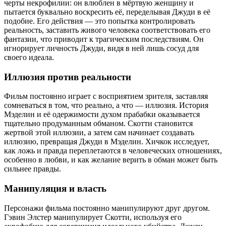
черты некрофилии: он влюблен в мёртвую женщину и
пытается буквально воскресить её, переделывая Джуди в её
подобие. Его действия — это попытка контролировать
реальность, заставить живого человека соответствовать его
фантазии, что приводит к трагическим последствиям. Он
игнорирует личность Джуди, видя в ней лишь сосуд для
своего идеала.
Иллюзия против реальности
Фильм постоянно играет с восприятием зрителя, заставляя
сомневаться в том, что реально, а что — иллюзия. История
Мэделин и её одержимости духом прабабки оказывается
тщательно продуманным обманом. Скотти становится
жертвой этой иллюзии, а затем сам начинает создавать
иллюзию, превращая Джуди в Мэделин. Хичкок исследует,
как ложь и правда переплетаются в человеческих отношениях,
особенно в любви, и как желание верить в обман может быть
сильнее правды.
Манипуляция и власть
Персонажи фильма постоянно манипулируют друг другом.
Гэвин Элстер манипулирует Скотти, используя его