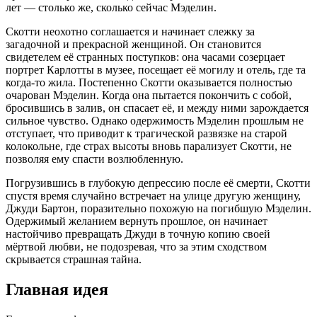
лет — столько же, сколько сейчас Мэделин.
Скотти неохотно соглашается и начинает слежку за
загадочной и прекрасной женщиной. Он становится
свидетелем её странных поступков: она часами созерцает
портрет Карлотты в музее, посещает её могилу и отель, где та
когда-то жила. Постепенно Скотти оказывается полностью
очарован Мэделин. Когда она пытается покончить с собой,
бросившись в залив, он спасает её, и между ними зарождается
сильное чувство. Однако одержимость Мэделин прошлым не
отступает, что приводит к трагической развязке на старой
колокольне, где страх высоты вновь парализует Скотти, не
позволяя ему спасти возлюбленную.
Погрузившись в глубокую депрессию после её смерти, Скотти
спустя время случайно встречает на улице другую женщину,
Джуди Бартон, поразительно похожую на погибшую Мэделин.
Одержимый желанием вернуть прошлое, он начинает
настойчиво превращать Джуди в точную копию своей
мёртвой любви, не подозревая, что за этим сходством
скрывается страшная тайна.
Главная идея