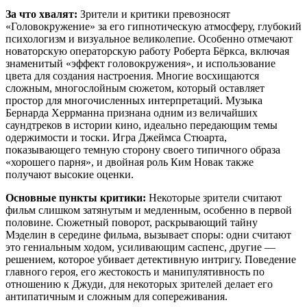
За что хвалят:
Зрители и критики превозносят
«Головокружение» за его гипнотическую атмосферу, глубокий
психологизм и визуальное великолепие. Особенно отмечают
новаторскую операторскую работу Роберта Бёркса, включая
знаменитый «эффект головокружения», и использование
цвета для создания настроения. Многие восхищаются
сложным, многослойным сюжетом, который оставляет
простор для многочисленных интерпретаций. Музыка
Бернарда Херрманна признана одним из величайших
саундтреков в истории кино, идеально передающим темы
одержимости и тоски. Игра Джеймса Стюарта,
показывающего темную сторону своего типичного образа
«хорошего парня», и двойная роль Ким Новак также
получают высокие оценки.
Основные пункты критики:
Некоторые зрители считают
фильм слишком затянутым и медленным, особенно в первой
половине. Сюжетный поворот, раскрывающий тайну
Мэделин в середине фильма, вызывает споры: одни считают
это гениальным ходом, усиливающим саспенс, другие —
решением, которое убивает детективную интригу. Поведение
главного героя, его жестокость и манипулятивность по
отношению к Джуди, для некоторых зрителей делает его
антипатичным и сложным для сопереживания.