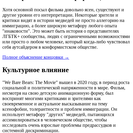
Хотя основной посыл фильма довольно ясен, существуют и
другие уровни его интерпретации. Некоторые зрители и
критики видят в истории медведей не просто аллегорию на
иммиграцию, а более широкую метафору любого опыта
"инаковости". Это может быть история о представителях
ЛГБТК+ сообщества, людях с ограниченными возможностями
или просто о любом человеке, который когда-либо чувствовал
себя аутсайдером в конформистском обществе.
Полное объяснение концовки
→
Культурное влияние
"We Bare Bears: The Movie" вышел в 2020 году, в период роста
социальной и политической напряженности в мире. Фильм,
несмотря на свою детскую анимационную форму, был
воспринят многими критиками и зрителями как
своевременное и актуальное высказывание на тему
ксенофобии, толерантности и проблем иммиграции. Он
использует метафору "других" медведей, пытающихся
ассимилироваться в человеческом обществе, чтобы
исследовать очень взрослые проблемы предрассудков и
системной дискриминации.