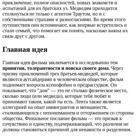
приключение, полное опасностей, новых знакомств и
испытаний для их братских уз. Медведям приходится
столкнуться не только с агентом Траутом, но и с
собственными страхами и разногласиями. Во время этого
путешествия они вспоминают, как впервые встретились и
стали семьей, что помогает им понять, насколько важна их
связь друг с другом.
Главная идея
Главная идея фильма заключается в исследовании тем
принятия, толерантности и поиска своего дома
. Через
призму приключений трех братьев-медведей, которые
являются аутсайдерами в человеческом обществе, фильм
поднимает вопросы ксенофобии и предрассудков. Он
показывает, что "дом" — это не столько физическое место,
сколько люди (или медведи), которые тебя любят и
принимают таким, какой ты есть. Лента также является
аллегорией на опыт иммигрантов и меньшинств,
сталкивающихся с непониманием и отторжением со стороны
общества. Финальное послание фильма — это призыв к
сочувствию и единству, подчеркивающий, что различия не
должны становиться причиной для ненависти и разделения.