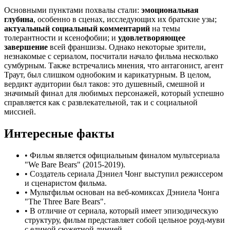
Основными пунктами похвалы стали:
эмоциональная
глубина
, особенно в сценах, исследующих их братские узы;
актуальный социальный комментарий
на темы
толерантности и ксенофобии; и
удовлетворяющее
завершение
всей франшизы. Однако некоторые зрители,
незнакомые с сериалом, посчитали начало фильма несколько
сумбурным. Также встречались мнения, что антагонист, агент
Траут, был слишком однобоким и карикатурным. В целом,
вердикт аудитории был таков: это душевный, смешной и
значимый финал для любимых персонажей, который успешно
справляется как с развлекательной, так и с социальной
миссией.
Интересные факты
•
Фильм является официальным финалом мультсериала
"We Bare Bears" (2015-2019).
•
Создатель сериала Дэниел Чонг выступил режиссером
и сценаристом фильма.
•
Мультфильм основан на веб-комиксах Дэниела Чонга
"The Three Bare Bears".
•
В отличие от сериала, который имеет эпизодическую
структуру, фильм представляет собой цельное роуд-муви
с единой сюжетной линией.