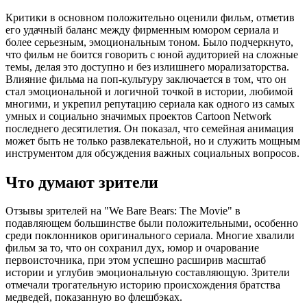
Критики в основном положительно оценили фильм, отметив
его удачный баланс между фирменным юмором сериала и
более серьезным, эмоциональным тоном. Было подчеркнуто,
что фильм не боится говорить с юной аудиторией на сложные
темы, делая это доступно и без излишнего морализаторства.
Влияние фильма на поп-культуру заключается в том, что он
стал эмоциональной и логичной точкой в истории, любимой
многими, и укрепил репутацию сериала как одного из самых
умных и социально значимых проектов Cartoon Network
последнего десятилетия. Он показал, что семейная анимация
может быть не только развлекательной, но и служить мощным
инструментом для обсуждения важных социальных вопросов.
Что думают зрители
Отзывы зрителей на "We Bare Bears: The Movie" в
подавляющем большинстве были положительными, особенно
среди поклонников оригинального сериала. Многие хвалили
фильм за то, что он сохранил дух, юмор и очарование
первоисточника, при этом успешно расширив масштаб
истории и углубив эмоциональную составляющую. Зрители
отмечали трогательную историю происхождения братства
медведей, показанную во флешбэках.