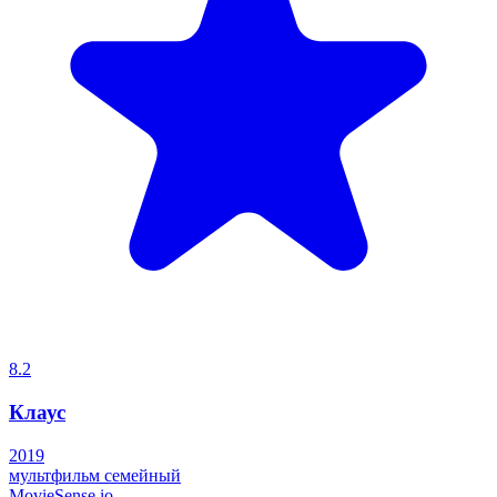
8.2
Клаус
2019
мультфильм
семейный
MovieSense.io