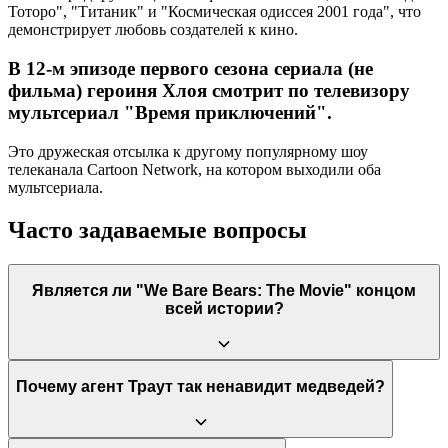
Тоторо", "Титаник" и "Космическая одиссея 2001 года", что
демонстрирует любовь создателей к кино.
В 12-м эпизоде первого сезона сериала (не
фильма) героиня Хлоя смотрит по телевизору
мультсериал "Время приключений".
Это дружеская отсылка к другому популярному шоу
телеканала Cartoon Network, на котором выходили оба
мультсериала.
Часто задаваемые вопросы
Является ли "We Bare Bears: The Movie" концом
всей истории?
Да, этот фильм был задуман как финал оригинального
Почему агент Траут так ненавидит медведей?
мультсериала "We Bare Bears". Он завершает сюжетные линии
трех братьев и дает им заслуженный счастливый конец.
Однако существует спин-офф под названием "We Baby Bears",