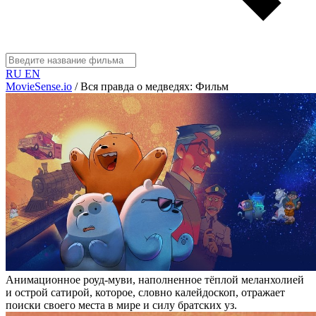
RU
EN
MovieSense.io
/
Вся правда о медведях: Фильм
Анимационное роуд-муви, наполненное тёплой меланхолией
и острой сатирой, которое, словно калейдоскоп, отражает
поиски своего места в мире и силу братских уз.