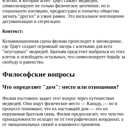
Клетки, в которые агент Траут сажает медведей,
символизируют не только физическое заточение, но и
социальную изоляцию, предрассудки и попытку общества
загнать "других" в узкие рамки. Это визуальное воплощение
дегуманизации и сегрегации.
Контекст:
Кульминационная сцена фильма происходит в заповеднике,
где Траут создает огромный лагерь с клетками для всех
"неугодных" медведей. Братьям предстоит выбраться из этих
клеток и освободить остальных, что символизирует борьбу за
свободу и равенство.
Философские вопросы
Что определяет "дом": место или отношения?
Фильм постоянно задает этот вопрос через путешествие
медведей. Они ищут физическое место — Канаду, — но в
процессе понимают, что их настоящий дом — это их
нерушимая братская связь. Фильм предполагает, что чувство
принадлежности исходит не от географических координат, а
от эмоциональных связей и взаимного принятия.