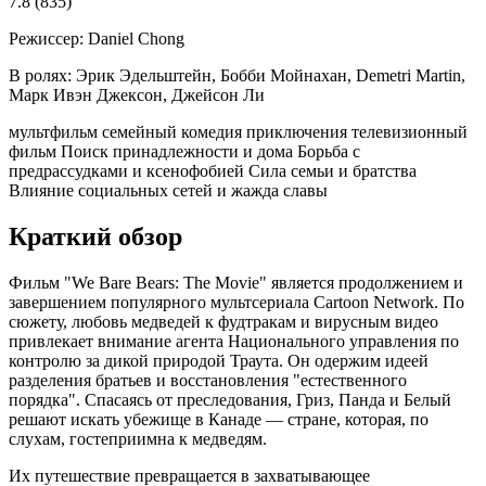
7.8
(835)
Режиссер:
Daniel Chong
В ролях:
Эрик Эдельштейн, Бобби Мойнахан, Demetri Martin,
Марк Ивэн Джексон, Джейсон Ли
мультфильм
семейный
комедия
приключения
телевизионный
фильм
Поиск принадлежности и дома
Борьба с
предрассудками и ксенофобией
Сила семьи и братства
Влияние социальных сетей и жажда славы
Краткий обзор
Фильм "We Bare Bears: The Movie" является продолжением и
завершением популярного мультсериала Cartoon Network. По
сюжету, любовь медведей к фудтракам и вирусным видео
привлекает внимание агента Национального управления по
контролю за дикой природой Траута. Он одержим идеей
разделения братьев и восстановления "естественного
порядка". Спасаясь от преследования, Гриз, Панда и Белый
решают искать убежище в Канаде — стране, которая, по
слухам, гостеприимна к медведям.
Их путешествие превращается в захватывающее