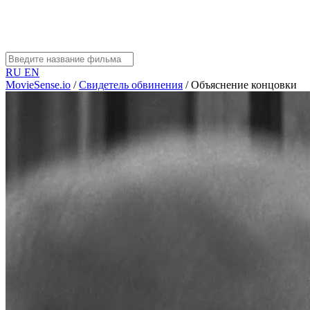
RU
EN
MovieSense.io
/
Свидетель обвинения
/
Объяснение концовки