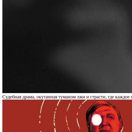
Судебная драма, окутанная туманом лжи и страсти, где каждо