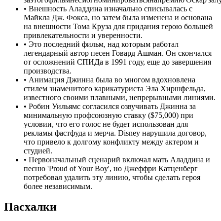
•
Внешность Аладдина изначально списывалась с
Майкла Дж. Фокса, но затем была изменена и основана
на внешности Тома Круза для придания герою большей
привлекательности и уверенности.
•
Это последний фильм, над которым работал
легендарный автор песен Говард Ашман. Он скончался
от осложнений СПИДа в 1991 году, еще до завершения
производства.
•
Анимация Джинна была во многом вдохновлена
стилем знаменитого карикатуриста Эла Хиршфельда,
известного своими плавными, непрерывными линиями.
•
Робин Уильямс согласился озвучивать Джинна за
минимальную профсоюзную ставку ($75,000) при
условии, что его голос не будет использован для
рекламы фастфуда и мерча. Disney нарушила договор,
что привело к долгому конфликту между актером и
студией.
•
Первоначальный сценарий включал мать Аладдина и
песню 'Proud of Your Boy', но Джеффри Катценберг
потребовал удалить эту линию, чтобы сделать героя
более независимым.
Пасхалки