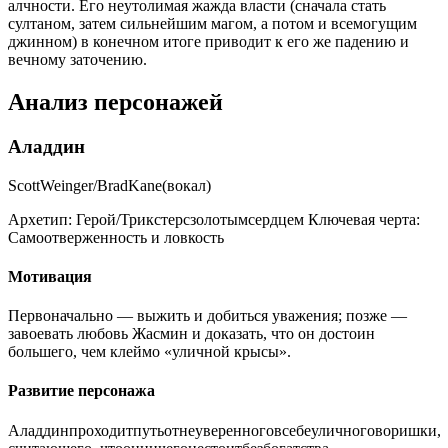
алчности. Его неутолимая жажда власти (сначала стать
султаном, затем сильнейшим магом, а потом и всемогущим
джинном) в конечном итоге приводит к его же падению и
вечному заточению.
Анализ персонажей
Аладдин
ScottWeinger/BradKane(вокал)
Архетип:
Герой/Трикстерсзолотымсердцем
Ключевая черта:
Самоотверженность и ловкость
Мотивация
Первоначально — выжить и добиться уважения; позже —
завоевать любовь Жасмин и доказать, что он достоин
большего, чем клеймо «уличной крысы».
Развитие персонажа
Аладдинпроходитпутьотнеуверенноговсебеуличноговоришки,