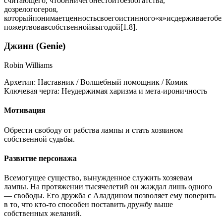
считающего, чтоонничегонестоитбезбогатства,
дозрелогогероя,
которыйпонимаетценностьсвоегоистинного«я»исдерживаетоб
пожертвовавсобственнойвыгодой[1.8].
Джинн (Genie)
Robin Williams
Архетип:
Наставник / Волшебный помощник / Комик
Ключевая черта:
Неудержимая харизма и мета-ироничность
Мотивация
Обрести свободу от рабства лампы и стать хозяином
собственной судьбы.
Развитие персонажа
Всемогущее существо, вынужденное служить хозяевам
лампы. На протяжении тысячелетий он жаждал лишь одного
— свободы. Его дружба с Аладдином позволяет ему поверить
в то, что кто-то способен поставить дружбу выше
собственных желаний.