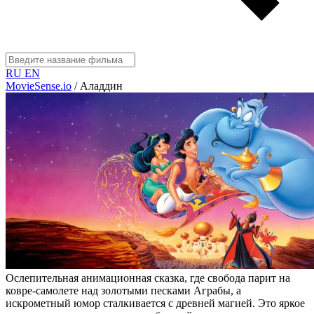
RU
EN
MovieSense.io
/
Аладдин
Ослепительная анимационная сказка, где свобода парит на
ковре-самолете над золотыми песками Аграбы, а
искрометный юмор сталкивается с древней магией. Это яркое