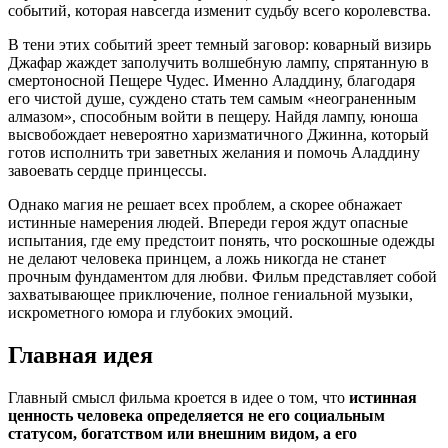
событий, которая навсегда изменит судьбу всего королевства.
В тени этих событий зреет темный заговор: коварный визирь
Джафар жаждет заполучить волшебную лампу, спрятанную в
смертоносной Пещере Чудес. Именно Аладдину, благодаря
его чистой душе, суждено стать тем самым «неограненным
алмазом», способным войти в пещеру. Найдя лампу, юноша
высвобождает невероятно харизматичного Джинна, который
готов исполнить три заветных желания и помочь Аладдину
завоевать сердце принцессы.
Однако магия не решает всех проблем, а скорее обнажает
истинные намерения людей. Впереди героя ждут опасные
испытания, где ему предстоит понять, что роскошные одежды
не делают человека принцем, а ложь никогда не станет
прочным фундаментом для любви. Фильм представляет собой
захватывающее приключение, полное гениальной музыки,
искрометного юмора и глубоких эмоций.
Главная идея
Главный смысл фильма кроется в идее о том, что
истинная
ценность человека определяется не его социальным
статусом, богатством или внешним видом, а его