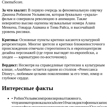
CinemaScore.
За что хвалят:
В первую очередь за феноменальную озвучку
Джинна Робином Уильямсом, которая буквально «украла»
фильм и совершила революцию в анимации. Также
невероятно высоко оценены музыкальные номера Алана
Менкена, Говарда Ашмана и Тима Райса, и высочайший
уровень рисовки.
Критика:
Основные пункты критики касаются культурной
репрезентации. Многие зрители и критики ближневосточного
происхождения отмечали стереотипность и европоцентризм
дизайна персонажей (где герои выглядят по-европейски, а
злодеи — карикатурно по-восточному).
Вердикт:
Несмотря на справедливые претензии к культурным
клише,
«Аладдин»
остается одним из столпов «Ренессанса
Disney», любимым целыми поколениями за его темп, юмор и
глубокое сердце.
Интересные факты
•
РобинУильямсимпровизировалтакмного,
чтоуаниматоровоказалосьболее16часовдиктофонныхзапис
заэтогофильмнесмогноминироватьсянапремию'Оскар'зал