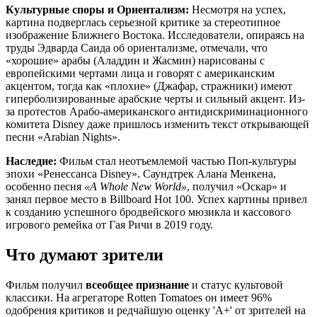
Культурные споры и Ориентализм:
Несмотря на успех,
картина подверглась серьезной критике за стереотипное
изображение Ближнего Востока. Исследователи, опираясь на
труды Эдварда Саида об ориентализме, отмечали, что
«хорошие» арабы (Аладдин и Жасмин) нарисованы с
европейскими чертами лица и говорят с американским
акцентом, тогда как «плохие» (Джафар, стражники) имеют
гиперболизированные арабские черты и сильный акцент. Из-
за протестов Арабо-американского антидискриминационного
комитета Disney даже пришлось изменить текст открывающей
песни «Arabian Nights».
Наследие:
Фильм стал неотъемлемой частью Поп-культуры
эпохи «Ренессанса Disney». Саундтрек Алана Менкена,
особенно песня
«A Whole New World»
, получил «Оскар» и
занял первое место в Billboard Hot 100. Успех картины привел
к созданию успешного бродвейского мюзикла и кассового
игрового ремейка от Гая Ричи в 2019 году.
Что думают зрители
Фильм получил
всеобщее признание
и статус культовой
классики. На агрегаторе Rotten Tomatoes он имеет 96%
одобрения критиков и редчайшую оценку 'A+' от зрителей на