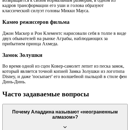
возвращается к своим нормальным размерам, в одном из
кадров трансформации его уши и голова образуют
классический силуэт головы Микки Мауса.
Камео режиссеров фильма
Джон Маскер и Рон Клементс нарисовали себя в толпе в виде
двух обывателей на рынке Аграбы, наблюдающих за
прибытием принца Ахмеда.
Замок Золушки
Во время одной из сцен Ковер-самолет лепит из песка замок,
который является точной копией Замка Золушки из логотипа
Disney, и даже 'посыпает' его волшебной пыльцой в стиле феи
Динь-Динь.
Часто задаваемые вопросы
Почему Аладдина называют «неограненным
алмазом»?