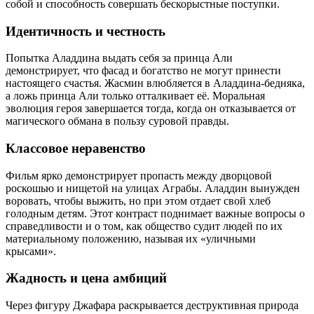
собой и способность совершать бескорыстные поступки.
Идентичность и честность
Попытка Аладдина выдать себя за принца Али
демонстрирует, что фасад и богатство не могут принести
настоящего счастья. Жасмин влюбляется в Аладдина-бедняка,
а ложь принца Али только отталкивает её. Моральная
эволюция героя завершается тогда, когда он отказывается от
магического обмана в пользу суровой правды.
Классовое неравенство
Фильм ярко демонстрирует пропасть между дворцовой
роскошью и нищетой на улицах Аграбы. Аладдин вынужден
воровать, чтобы выжить, но при этом отдает свой хлеб
голодным детям. Этот контраст поднимает важные вопросы о
справедливости и о том, как общество судит людей по их
материальному положению, называя их «уличными
крысами».
Жадность и цена амбиций
Через фигуру Джафара раскрывается деструктивная природа