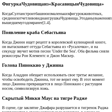
ФигуркаЧудовищаиз«КрасавицыиЧудовища»
КогдаСултанстроитбашнюизмаленькихфигурокживотных,
срединихотчетливовиднаигрушкаЧудовища.Этоданьуваженияп
вышедшемугодомранее[1.4].
Появление краба Себастьяна
Когда Джинн ищет рецепт в королевской кулинарной книге,
он вытаскивает оттуда Себастьяна из «Русалочки», и на
секунду звучит мотив песни 'Under the Sea'. Оба фильма сняли
режиссеры Рон Клементс и Джон Маскер.
Голова Пиноккио у Джинна
Когда Аладдин обещает использовать свое третье желание,
чтобы освободить Джинна, тот не верит ему. В этот момент
лицо Джинна превращается в лицо Пиноккио с растущим
носом, символизируя ложь.
Скрытый Микки Маус на тигре Радже
В сцене, где заклятие Джафара разрушается и тигренок Раджа