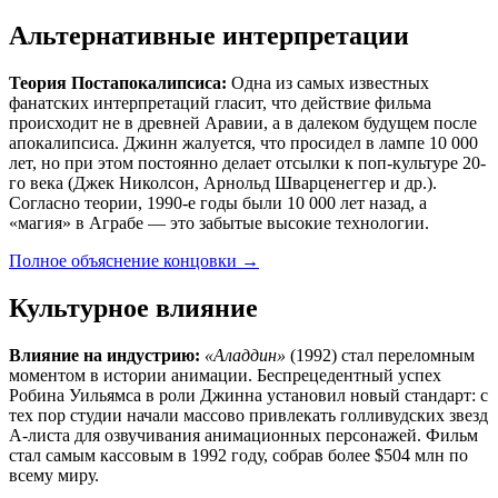
Альтернативные интерпретации
Теория Постапокалипсиса:
Одна из самых известных
фанатских интерпретаций гласит, что действие фильма
происходит не в древней Аравии, а в далеком будущем после
апокалипсиса. Джинн жалуется, что просидел в лампе 10 000
лет, но при этом постоянно делает отсылки к поп-культуре 20-
го века (Джек Николсон, Арнольд Шварценеггер и др.).
Согласно теории, 1990-е годы были 10 000 лет назад, а
«магия» в Аграбе — это забытые высокие технологии.
Полное объяснение концовки
→
Культурное влияние
Влияние на индустрию:
«Аладдин»
(1992) стал переломным
моментом в истории анимации. Беспрецедентный успех
Робина Уильямса в роли Джинна установил новый стандарт: с
тех пор студии начали массово привлекать голливудских звезд
А-листа для озвучивания анимационных персонажей. Фильм
стал самым кассовым в 1992 году, собрав более $504 млн по
всему миру.