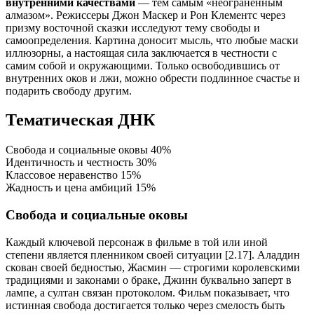
внутренними качествами
— тем самым «неограненным
алмазом». Режиссеры Джон Маскер и Рон Клементс через
призму восточной сказки исследуют тему свободы и
самоопределения. Картина доносит мысль, что любые маски
иллюзорны, а настоящая сила заключается в честности с
самим собой и окружающими. Только освободившись от
внутренних оков и лжи, можно обрести подлинное счастье и
подарить свободу другим.
Тематическая ДНК
Свобода и социальные оковы
40%
Идентичность и честность
30%
Классовое неравенство
15%
Жадность и цена амбиций
15%
Свобода и социальные оковы
Каждый ключевой персонаж в фильме в той или иной
степени является пленником своей ситуации [2.17]. Аладдин
скован своей бедностью, Жасмин — строгими королевскими
традициями и законами о браке, Джинн буквально заперт в
лампе, а султан связан протоколом. Фильм показывает, что
истинная свобода достигается только через смелость быть