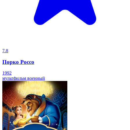
7.8
Порко Россо
1992
мультфильм
военный