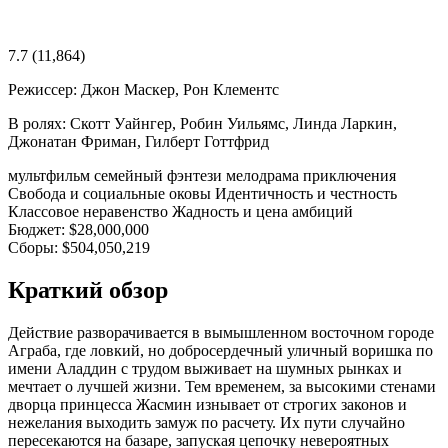
7.7
(11,864)
Режиссер:
Джон Маскер, Рон Клементс
В ролях:
Скотт Уайнгер, Робин Уильямс, Линда Ларкин,
Джонатан Фриман, Гилберт Готтфрид
мультфильм
семейный
фэнтези
мелодрама
приключения
Свобода и социальные оковы
Идентичность и честность
Классовое неравенство
Жадность и цена амбиций
Бюджет:
$28,000,000
Сборы:
$504,050,219
Краткий обзор
Действие разворачивается в вымышленном восточном городе
Аграба, где ловкий, но добросердечный уличный воришка по
имени Аладдин с трудом выживает на шумных рынках и
мечтает о лучшей жизни. Тем временем, за высокими стенами
дворца принцесса Жасмин изнывает от строгих законов и
нежелания выходить замуж по расчету. Их пути случайно
пересекаются на базаре, запуская цепочку невероятных