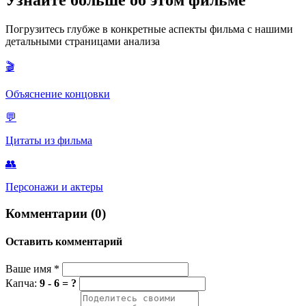
Узнайте больше об этом фильме
Boy», обращаясь к своей матери. Однако продюсер Джеффри
Катценберг посчитал, что фильм получается слишком
Погрузитесь глубже в конкретные аспекты фильма с нашими
затянутым, а мать «тормозит» развитие героя, делая его менее
детальными страницами анализа
самостоятельным. Линию полностью вырезали.
🎬
Объяснение концовки
💬
Цитаты из фильма
👥
Персонажи и актеры
Комментарии (0)
Оставить комментарий
Ваше имя
*
Капча:
9 - 6 = ?