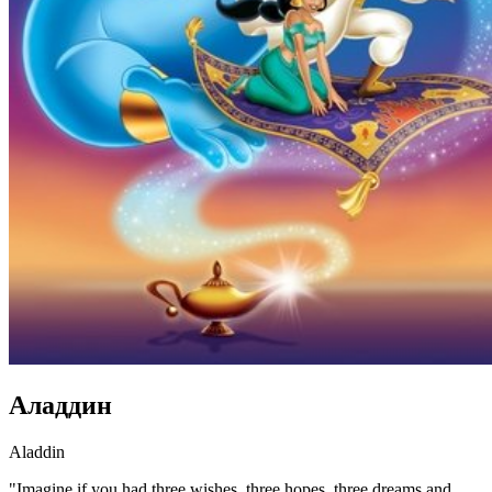
Аладдин
Aladdin
"Imagine if you had three wishes, three hopes, three dreams and