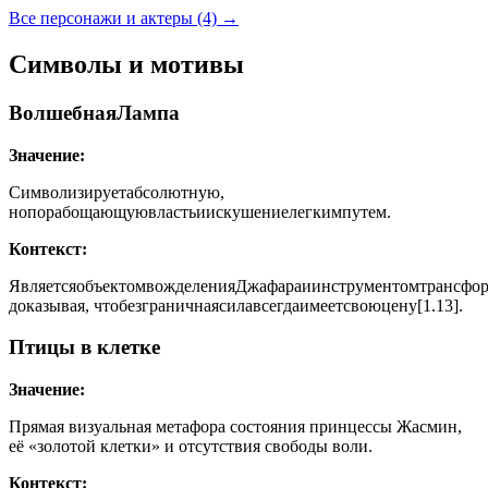
Все персонажи и актеры (4)
→
Символы и мотивы
ВолшебнаяЛампа
Значение:
Символизируетабсолютную,
нопорабощающуювластьиискушениелегкимпутем.
Контекст:
ЯвляетсяобъектомвожделенияДжафараиинструментомтрансфор
доказывая, чтобезграничнаясилавсегдаимеетсвоюцену[1.13].
Птицы в клетке
Значение:
Прямая визуальная метафора состояния принцессы Жасмин,
её «золотой клетки» и отсутствия свободы воли.
Контекст: