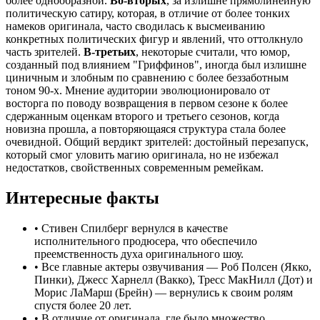
более однообразной.
Во-вторых
, за излишне прямолинейную
политическую сатиру, которая, в отличие от более тонких
намеков оригинала, часто сводилась к высмеиванию
конкретных политических фигур и явлений, что оттолкнуло
часть зрителей.
В-третьих
, некоторые считали, что юмор,
созданный под влиянием "Гриффинов", иногда был излишне
циничным и злобным по сравнению с более беззаботным
тоном 90-х. Мнение аудитории эволюционировало от
восторга по поводу возвращения в первом сезоне к более
сдержанным оценкам второго и третьего сезонов, когда
новизна прошла, а повторяющаяся структура стала более
очевидной. Общий вердикт зрителей: достойный перезапуск,
который смог уловить магию оригинала, но не избежал
недостатков, свойственных современным ремейкам.
Интересные факты
•
Стивен Спилберг вернулся в качестве
исполнительного продюсера, что обеспечило
преемственность духа оригинального шоу.
•
Все главные актеры озвучивания — Роб Полсен (Якко,
Пинки), Джесс Харнелл (Вакко), Тресс МакНилл (Дот) и
Морис ЛаМарш (Брейн) — вернулись к своим ролям
спустя более 20 лет.
•
В отличие от оригинала, где было множество