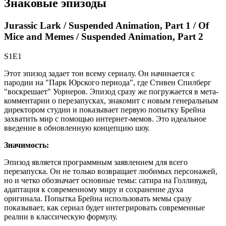
Знаковые эпизоды
Jurassic Lark / Suspended Animation, Part 1 / Of
Mice and Memes / Suspended Animation, Part 2
S1E1
Этот эпизод задает тон всему сериалу. Он начинается с
пародии на "Парк Юрского периода", где Стивен Спилберг
"воскрешает" Уорнеров. Эпизод сразу же погружается в мета-
комментарии о перезапусках, знакомит с новым генеральным
директором студии и показывает первую попытку Брейна
захватить мир с помощью интернет-мемов. Это идеальное
введение в обновленную концепцию шоу.
Значимость:
Эпизод является программным заявлением для всего
перезапуска. Он не только возвращает любимых персонажей,
но и четко обозначает основные темы: сатира на Голливуд,
адаптация к современному миру и сохранение духа
оригинала. Попытка Брейна использовать мемы сразу
показывает, как сериал будет интегрировать современные
реалии в классическую формулу.