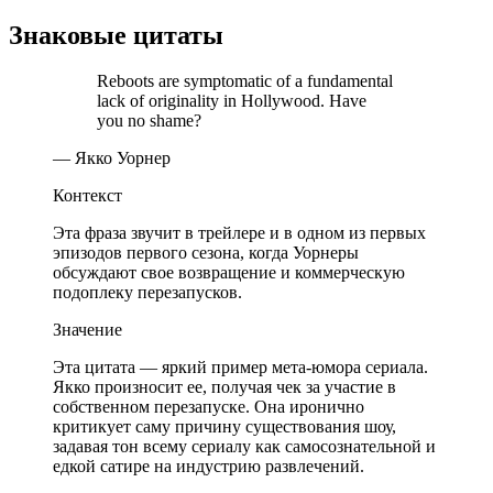
Знаковые цитаты
Reboots are symptomatic of a fundamental
lack of originality in Hollywood. Have
you no shame?
— Якко Уорнер
Контекст
Эта фраза звучит в трейлере и в одном из первых
эпизодов первого сезона, когда Уорнеры
обсуждают свое возвращение и коммерческую
подоплеку перезапусков.
Значение
Эта цитата — яркий пример мета-юмора сериала.
Якко произносит ее, получая чек за участие в
собственном перезапуске. Она иронично
критикует саму причину существования шоу,
задавая тон всему сериалу как самосознательной и
едкой сатире на индустрию развлечений.