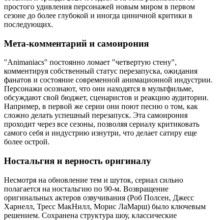
простого удивления персонажей новым миром в первом
сезоне до более глубокой и иногда циничной критики в
последующих.
Мета-комментарий и самоирония
"Animaniacs" постоянно ломает "четвертую стену",
комментируя собственный статус перезапуска, ожидания
фанатов и состояние современной анимационной индустрии.
Персонажи осознают, что они находятся в мультфильме,
обсуждают свой бюджет, сценаристов и реакцию аудитории.
Например, в первой же серии они поют песню о том, как
сложно делать успешный перезапуск. Эта самоирония
проходит через все сезоны, позволяя сериалу критиковать
самого себя и индустрию изнутри, что делает сатиру еще
более острой.
Ностальгия и верность оригиналу
Несмотря на обновление тем и шуток, сериал сильно
полагается на ностальгию по 90-м. Возвращение
оригинальных актеров озвучивания (Роб Полсен, Джесс
Харнелл, Тресс МакНилл, Морис ЛаМарш) было ключевым
решением. Сохранена структура шоу, классические