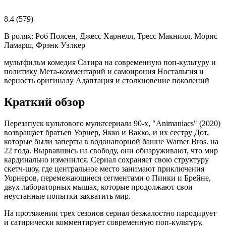
8.4
(579)
В ролях:
Роб Полсен, Джесс Харнелл, Тресс Макнилл, Морис
Ламарш, Фрэнк Уэлкер
мультфильм
комедия
Сатира на современную поп-культуру и
политику
Мета-комментарий и самоирония
Ностальгия и
верность оригиналу
Адаптация и столкновение поколений
Краткий обзор
Перезапуск культового мультсериала 90-х, "Animaniacs" (2020)
возвращает братьев Уорнер, Якко и Вакко, и их сестру Дот,
которые были заперты в водонапорной башне Warner Bros. на
22 года. Вырвавшись на свободу, они обнаруживают, что мир
кардинально изменился. Сериал сохраняет свою структуру
скетч-шоу, где центральное место занимают приключения
Уорнеров, перемежающиеся сегментами о Пинки и Брейне,
двух лабораторных мышах, которые продолжают свои
неустанные попытки захватить мир.
На протяжении трех сезонов сериал безжалостно пародирует
и сатирически комментирует современную поп-культуру,