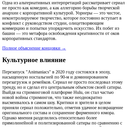
Одна из альтернативных интерпретаций рассматривает сериал
не просто как комедию, а как аллегорию борьбы творческой
анархии с корпоративной культурой. Уорнеры — это чистое,
неконтролируемое творчество, которое постоянно вступает в
конфликт с руководством студии, олицетворяющим
коммерцию и попытки упорядочить искусство. Их побег из
башни — это метафора освобождения креативности от оков
корпоративных стандартов.
Полное объяснение концовки
→
Культурное влияние
Перезапуск "Animaniacs" в 2020 году состоялся в эпоху,
насыщенную ностальгией по 90-м и доминированием
перезагрузок и ремейков. Сериал не просто последовал этому
тренду, но и сделал его центральным объектом своей сатиры.
Выйдя на стриминговой платформе Hulu, он стал частью
новой войны стримингов, что также неоднократно
высмеивалось в самом шоу. Критики и зрители в целом
приняли сериал положительно, отметив удачное возвращение
оригинального состава и сохранение фирменного юмора.
Однако мнения разделились относительно более
прямолинейной и политизированной сатиры по сравнению с