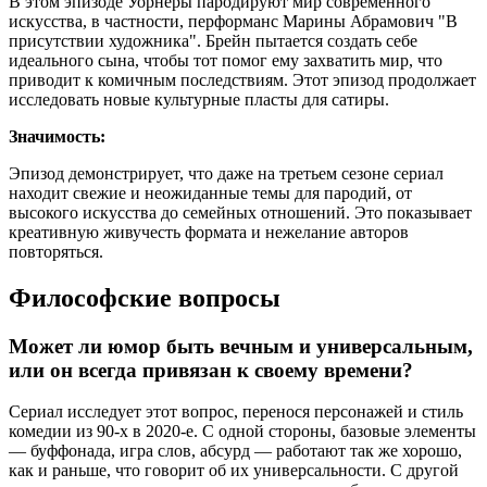
В этом эпизоде Уорнеры пародируют мир современного
искусства, в частности, перформанс Марины Абрамович "В
присутствии художника". Брейн пытается создать себе
идеального сына, чтобы тот помог ему захватить мир, что
приводит к комичным последствиям. Этот эпизод продолжает
исследовать новые культурные пласты для сатиры.
Значимость:
Эпизод демонстрирует, что даже на третьем сезоне сериал
находит свежие и неожиданные темы для пародий, от
высокого искусства до семейных отношений. Это показывает
креативную живучесть формата и нежелание авторов
повторяться.
Философские вопросы
Может ли юмор быть вечным и универсальным,
или он всегда привязан к своему времени?
Сериал исследует этот вопрос, перенося персонажей и стиль
комедии из 90-х в 2020-е. С одной стороны, базовые элементы
— буффонада, игра слов, абсурд — работают так же хорошо,
как и раньше, что говорит об их универсальности. С другой