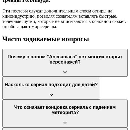
Эти постеры служат дополнительным слоем сатиры на
киноиндустрию, позволяя создателям вставлять быстрые,
точечные шутки, которые не вписываются в основной сюжет,
но обогащают мир сериала.
Часто задаваемые вопросы
Почему в новом "Animaniacs" нет многих старых
персонажей?
Создатели решили сосредоточиться на самых популярных
Насколько сериал подходит для детей?
сегментах — Уорнерах и Пинки с Брейном, чтобы сделать
структуру шоу более концентрированной. Это было
творческое решение, направленное на то, чтобы глубже
проработать сатиру через главных героев, хотя оно и вызвало
Как и оригинал, перезапуск имеет несколько уровней юмора.
Что означает концовка сериала с падением
разочарование у части фанатов оригинального сериала.
Дети могут наслаждаться яркой анимацией, музыкальными
метеорита?
номерами и буффонадой. Однако большая часть сатиры,
особенно политические и культурные отсылки,
ориентирована на взрослую аудиторию, которая сможет