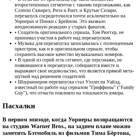
второстепенных сегментов с такими персонажами, как
Слэппи Сквирел, Рита и Рант, и Крутые Сизари,
перезапуск сосредоточился почти исключительно на
Уорнерах и Пинки с Брейном. Это вызвало
неоднозначную реакцию у старых фанатов.
•
Создатель оригинального сериала, Том Рюггер, не
принимал участия в работе над перезапуском.
•
Музыка для перезапуска записывалась с полноценным
оркестром, как и в оригинальном сериале, чтобы
сохранить высокое качество музыкальных номеров.
•
В одной из серий есть сегмент, где персонажи, не
появившиеся в перезапуске, собираются вместе и
выражают свое недовольство, что является прямой мета-
шуткой над решением создателей.
•
Шоураннером перезапуска стал Уэллесли Уайлд,
известный по работе над сериалом "Гриффины" ("Family
Guy"), что отчасти повлияло на тональность юмора.
Пасхалки
В первом эпизоде, когда Уорнеры возвращаются
на студию Warner Bros., на заднем плане можно
заметить Бэтмобиль из фильмов Тима Бёртона,