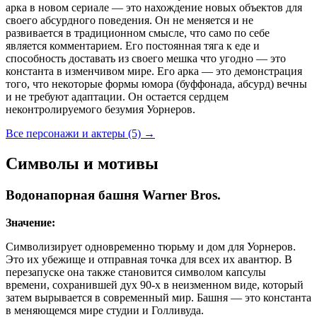
арка в новом сериале — это нахождение новых объектов для
своего абсурдного поведения. Он не меняется и не
развивается в традиционном смысле, что само по себе
является комментарием. Его постоянная тяга к еде и
способность доставать из своего мешка что угодно — это
константа в изменчивом мире. Его арка — это демонстрация
того, что некоторые формы юмора (буффонада, абсурд) вечны
и не требуют адаптации. Он остается сердцем
неконтролируемого безумия Уорнеров.
Все персонажи и актеры (5)
→
Символы и мотивы
Водонапорная башня Warner Bros.
Значение:
Символизирует одновременно тюрьму и дом для Уорнеров.
Это их убежище и отправная точка для всех их авантюр. В
перезапуске она также становится символом капсулы
времени, сохранившей дух 90-х в неизменном виде, который
затем вырывается в современный мир. Башня — это константа
в меняющемся мире студии и Голливуда.