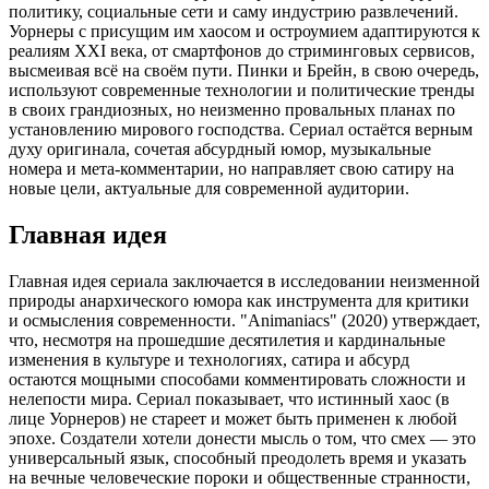
политику, социальные сети и саму индустрию развлечений.
Уорнеры с присущим им хаосом и остроумием адаптируются к
реалиям XXI века, от смартфонов до стриминговых сервисов,
высмеивая всё на своём пути. Пинки и Брейн, в свою очередь,
используют современные технологии и политические тренды
в своих грандиозных, но неизменно провальных планах по
установлению мирового господства. Сериал остаётся верным
духу оригинала, сочетая абсурдный юмор, музыкальные
номера и мета-комментарии, но направляет свою сатиру на
новые цели, актуальные для современной аудитории.
Главная идея
Главная идея сериала заключается в исследовании неизменной
природы анархического юмора как инструмента для критики
и осмысления современности. "Animaniacs" (2020) утверждает,
что, несмотря на прошедшие десятилетия и кардинальные
изменения в культуре и технологиях, сатира и абсурд
остаются мощными способами комментировать сложности и
нелепости мира. Сериал показывает, что истинный хаос (в
лице Уорнеров) не стареет и может быть применен к любой
эпохе. Создатели хотели донести мысль о том, что смех — это
универсальный язык, способный преодолеть время и указать
на вечные человеческие пороки и общественные странности,