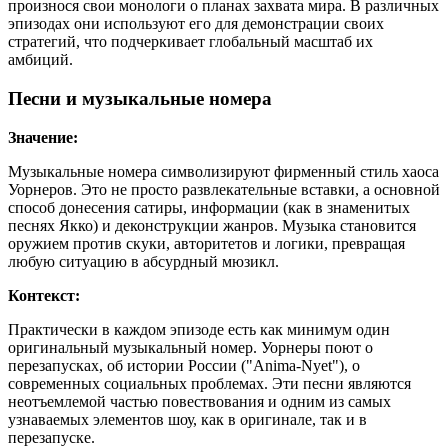
произнося свои монологи о планах захвата мира. В различных
эпизодах они используют его для демонстрации своих
стратегий, что подчеркивает глобальный масштаб их
амбиций.
Песни и музыкальные номера
Значение:
Музыкальные номера символизируют фирменный стиль хаоса
Уорнеров. Это не просто развлекательные вставки, а основной
способ донесения сатиры, информации (как в знаменитых
песнях Якко) и деконструкции жанров. Музыка становится
оружием против скуки, авторитетов и логики, превращая
любую ситуацию в абсурдный мюзикл.
Контекст:
Практически в каждом эпизоде есть как минимум один
оригинальный музыкальный номер. Уорнеры поют о
перезапусках, об истории России ("Anima-Nyet"), о
современных социальных проблемах. Эти песни являются
неотъемлемой частью повествования и одним из самых
узнаваемых элементов шоу, как в оригинале, так и в
перезапуске.