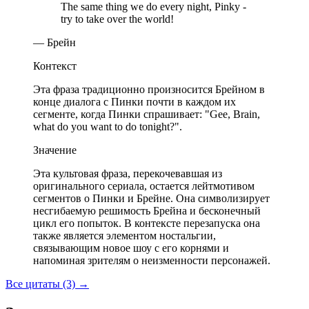
The same thing we do every night, Pinky -
try to take over the world!
— Брейн
Контекст
Эта фраза традиционно произносится Брейном в
конце диалога с Пинки почти в каждом их
сегменте, когда Пинки спрашивает: "Gee, Brain,
what do you want to do tonight?".
Значение
Эта культовая фраза, перекочевавшая из
оригинального сериала, остается лейтмотивом
сегментов о Пинки и Брейне. Она символизирует
несгибаемую решимость Брейна и бесконечный
цикл его попыток. В контексте перезапуска она
также является элементом ностальгии,
связывающим новое шоу с его корнями и
напоминая зрителям о неизменности персонажей.
Все цитаты (3)
→