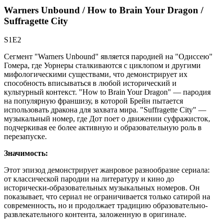
Warners Unbound / How to Brain Your Dragon /
Suffragette City
S1E2
Сегмент "Warners Unbound" является пародией на "Одиссею"
Гомера, где Уорнеры сталкиваются с циклопом и другими
мифологическими существами, что демонстрирует их
способность вписываться в любой исторический и
культурный контекст. "How to Brain Your Dragon" — пародия
на популярную франшизу, в которой Брейн пытается
использовать дракона для захвата мира. "Suffragette City" —
музыкальный номер, где Дот поет о движении суфражисток,
подчеркивая ее более активную и образовательную роль в
перезапуске.
Значимость:
Этот эпизод демонстрирует жанровое разнообразие сериала:
от классической пародии на литературу и кино до
исторически-образовательных музыкальных номеров. Он
показывает, что сериал не ограничивается только сатирой на
современность, но и продолжает традицию образовательно-
развлекательного контента, заложенную в оригинале.