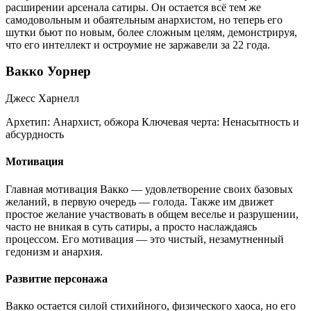
расширении арсенала сатиры. Он остается всё тем же
самодовольным и обаятельным анархистом, но теперь его
шутки бьют по новым, более сложным целям, демонстрируя,
что его интеллект и остроумие не заржавели за 22 года.
Вакко Уорнер
Джесс Харнелл
Архетип:
Анархист, обжора
Ключевая черта:
Ненасытность и
абсурдность
Мотивация
Главная мотивация Вакко — удовлетворение своих базовых
желаний, в первую очередь — голода. Также им движет
простое желание участвовать в общем веселье и разрушении,
часто не вникая в суть сатиры, а просто наслаждаясь
процессом. Его мотивация — это чистый, незамутненный
гедонизм и анархия.
Развитие персонажа
Вакко остается силой стихийного, физического хаоса, но его