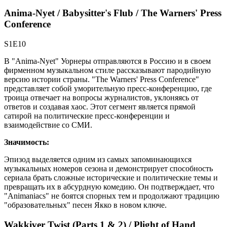
Anima-Nyet / Babysitter's Flub / The Warners' Press
Conference
S1E10
В "Anima-Nyet" Уорнеры отправляются в Россию и в своем
фирменном музыкальном стиле рассказывают пародийную
версию истории страны. "The Warners' Press Conference"
представляет собой уморительную пресс-конференцию, где
троица отвечает на вопросы журналистов, уклоняясь от
ответов и создавая хаос. Этот сегмент является прямой
сатирой на политические пресс-конференции и
взаимодействие со СМИ.
Значимость:
Эпизод выделяется одним из самых запоминающихся
музыкальных номеров сезона и демонстрирует способность
сериала брать сложные исторические и политические темы и
превращать их в абсурдную комедию. Он подтверждает, что
"Animaniacs" не боятся спорных тем и продолжают традицию
"образовательных" песен Якко в новом ключе.
Wakkiver Twist (Parts 1 & 2) / Plight of Hand