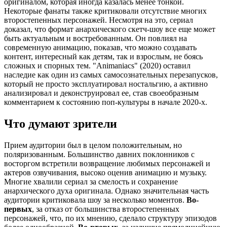
оригиналом, которая иногда казалась менее тонкой.
Некоторые фанаты также критиковали отсутствие многих
второстепенных персонажей. Несмотря на это, сериал
доказал, что формат анархического скетч-шоу все еще может
быть актуальным и востребованным. Он повлиял на
современную анимацию, показав, что можно создавать
контент, интересный как детям, так и взрослым, не боясь
сложных и спорных тем. "Animaniacs" (2020) оставил
наследие как один из самых самосознательных перезапусков,
который не просто эксплуатировал ностальгию, а активно
анализировал и деконструировал ее, став своеобразным
комментарием к состоянию поп-культуры в начале 2020-х.
Что думают зрители
Прием аудитории был в целом положительным, но
поляризованным. Большинство давних поклонников с
восторгом встретили возвращение любимых персонажей и
актеров озвучивания, высоко оценив анимацию и музыку.
Многие хвалили сериал за смелость и сохранение
анархического духа оригинала. Однако значительная часть
аудитории критиковала шоу за несколько моментов.
Во-
первых
, за отказ от большинства второстепенных
персонажей, что, по их мнению, сделало структуру эпизодов