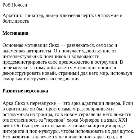
Роб Полсен
Архетип:
Трикстер, лидер
Ключевая черта:
Остроумие и
болтливость
Мотивация
Основная мотивация Якко — развлекаться, сея хаос и
высмеивая авторитеты. Он получает удовольствие от
интеллектуальных поединков и возможности
продемонстрировать свое превосходство в остроумии. В
перезапуске к этому добавляется мотивация понять и
деконструировать новый, странный для него мир, используя
юмор как инструмент исследования.
Развитие персонажа
Арка Якко в перезапуске — это арка адаптации лидера. Если
в оригинале он был просто самым разговорчивым и
остроумным из троицы, то в новом сериале на него ложится
ответственность за "перевод" хаоса Уорнеров на язык XXI
века. Он быстрее всех осваивает новые концепции вроде
интернета и поп-культуры, чтобы использовать их для шуток.
Его развитие заключается не в изменении характера, а в