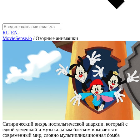
RU
EN
MovieSense.io
/
Озорные анимашки
Сатирический вихрь ностальгической анархии, который с
едкой усмешкой и музыкальным блеском врывается в
современный мир, словно мультипликационная бомба