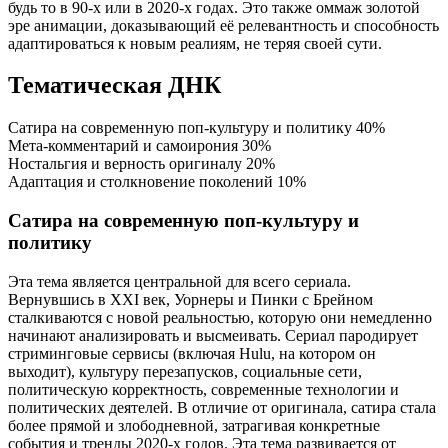
будь то в 90-х или в 2020-х годах. Это также оммаж золотой
эре анимации, доказывающий её релевантность и способность
адаптироваться к новым реалиям, не теряя своей сути.
Тематическая ДНК
Сатира на современную поп-культуру и политику
40%
Мета-комментарий и самоирония
30%
Ностальгия и верность оригиналу
20%
Адаптация и столкновение поколений
10%
Сатира на современную поп-культуру и
политику
Эта тема является центральной для всего сериала.
Вернувшись в XXI век, Уорнеры и Пинки с Брейном
сталкиваются с новой реальностью, которую они немедленно
начинают анализировать и высмеивать. Сериал пародирует
стриминговые сервисы (включая Hulu, на котором он
выходит), культуру перезапусков, социальные сети,
политическую корректность, современные технологии и
политических деятелей. В отличие от оригинала, сатира стала
более прямой и злободневной, затрагивая конкретные
события и тренды 2020-х годов. Эта тема развивается от