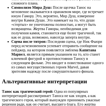
сложного плана.
Символизм Мира Душ:
После щелчка Танос на
мгновение оказывается в оранжевом мире, где встречает
юную Гамору. Это, вероятно, Мир Душ, измерение
внутри Камня Души. Это намекает на то, что души
«стертых» не уничтожены полностью, а могут быть
возвращены. Жертва Гаморы, необходимая для
получения камня, становится еще более трагичной, так
как ее душа, возможно, навсегда заперта внутри.
Сцена после титров:
Последняя сцена, где Ник Фьюри
перед исчезновением успевает отправить сообщение на
пейджер, на котором появляется эмблема
Капитана
Марвел
, является прямым указанием на то, кто станет
ключевой фигурой в противостоянии Таносу в
следующем фильме. Это вводит в повествование одного
из самых могущественных героев Marvel, давая
зрителям надежду после сокрушительного финала.
Альтернативные интерпретации
Танос как трагический герой:
Одна из популярных
интерпретаций рассматривает Таноса не как злодея, а как
трагического героя, который вынужден принимать ужасные
решения ради, как он считает, высшего блага. Его жертва