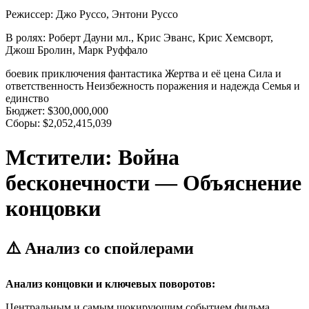
Режиссер:
Джо Руссо, Энтони Руссо
В ролях:
Роберт Дауни мл., Крис Эванс, Крис Хемсворт,
Джош Бролин, Марк Руффало
боевик
приключения
фантастика
Жертва и её цена
Сила и
ответственность
Неизбежность поражения и надежда
Семья и
единство
Бюджет:
$300,000,000
Сборы:
$2,052,415,039
Мстители: Война
бесконечности — Объяснение
концовки
⚠️ Анализ со спойлерами
Анализ концовки и ключевых поворотов:
Центральным и самым шокирующим событием фильма