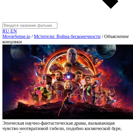
RU
EN
MovieSense.io
/
Мстители: Война бесконечности
/
Объяснение
концовки
Эпическая научно-фантастическая драма, вызывающая
чувство неотвратимой гибели, подобно космической буре,