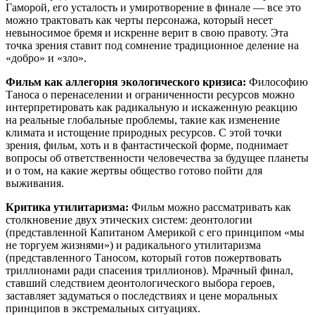
Гаморой, его усталость и умиротворение в финале — все это
можно трактовать как черты персонажа, который несет
невыносимое бремя и искренне верит в свою правоту. Эта
точка зрения ставит под сомнение традиционное деление на
«добро» и «зло».
Фильм как аллегория экологического кризиса:
Философию
Таноса о перенаселении и ограниченности ресурсов можно
интерпретировать как радикальную и искаженную реакцию
на реальные глобальные проблемы, такие как изменение
климата и истощение природных ресурсов. С этой точки
зрения, фильм, хоть и в фантастической форме, поднимает
вопросы об ответственности человечества за будущее планеты
и о том, на какие жертвы общество готово пойти для
выживания.
Критика утилитаризма:
Фильм можно рассматривать как
столкновение двух этических систем: деонтологии
(представленной Капитаном Америкой с его принципом «мы
не торгуем жизнями») и радикального утилитаризма
(представленного Таносом, который готов пожертвовать
триллионами ради спасения триллионов). Мрачный финал,
ставший следствием деонтологического выбора героев,
заставляет задуматься о последствиях и цене моральных
принципов в экстремальных ситуациях.