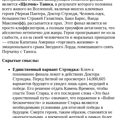
является
«Щелчок» Таноса
, в результате которого половина
всего живого во Вселенной, включая многих ключевых
героев (Черная Пантера, Доктор Стрэндж, Человек-паук,
большинство Стражей Галактики, Баки Барнс, Ванда
Максимофф), рассыпается в прах. Этот финал является не
просто клиффхэнгером, а полным триумфом антагониста, что
абсолютно нетипично для жанра. Герои проигрывают не из-за
слабости, а из-за своей человечности и моральных принципов
— отказа Капитана Америки «торговать жизнями» и
эмоционального срыва Звездного Лорда, помешавшего снять
Перчатку с Таноса.
Скрытые смыслы:
Единственный вариант Стрэнджа:
Ключ к
пониманию финала лежит в действиях Доктора
Стрэнджа. Перед битвой он просмотрел 14,000,605
вариантов будущего и увидел лишь один, ведущий к
победе. Его решение отдать Камень Времени, чтобы
спасти Тони Старка, и его последние слова «Это был
единственный путь» означают, что поражение в «Войне
бесконечности» и выживание Старка являются
необходимыми условиями для итоговой победы в
будущем. Смерти героев, таким образом, становятся не
окончательными, а временной жертвой в рамках более