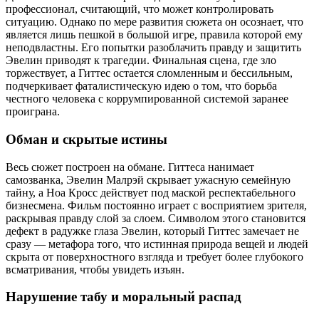
профессионал, считающий, что может контролировать
ситуацию. Однако по мере развития сюжета он осознает, что
является лишь пешкой в большой игре, правила которой ему
неподвластны. Его попытки разоблачить правду и защитить
Эвелин приводят к трагедии. Финальная сцена, где зло
торжествует, а Гиттес остается сломленным и бессильным,
подчеркивает фаталистическую идею о том, что борьба
честного человека с коррумпированной системой заранее
проиграна.
Обман и скрытые истины
Весь сюжет построен на обмане. Гиттеса нанимает
самозванка, Эвелин Малрэй скрывает ужасную семейную
тайну, а Ноа Кросс действует под маской респектабельного
бизнесмена. Фильм постоянно играет с восприятием зрителя,
раскрывая правду слой за слоем. Символом этого становится
дефект в радужке глаза Эвелин, который Гиттес замечает не
сразу — метафора того, что истинная природа вещей и людей
скрыта от поверхностного взгляда и требует более глубокого
всматривания, чтобы увидеть изъян.
Нарушение табу и моральный распад