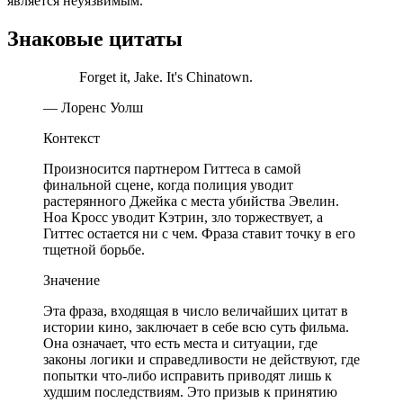
является неуязвимым.
Знаковые цитаты
Forget it, Jake. It's Chinatown.
— Лоренс Уолш
Контекст
Произносится партнером Гиттеса в самой
финальной сцене, когда полиция уводит
растерянного Джейка с места убийства Эвелин.
Ноа Кросс уводит Кэтрин, зло торжествует, а
Гиттес остается ни с чем. Фраза ставит точку в его
тщетной борьбе.
Значение
Эта фраза, входящая в число величайших цитат в
истории кино, заключает в себе всю суть фильма.
Она означает, что есть места и ситуации, где
законы логики и справедливости не действуют, где
попытки что-либо исправить приводят лишь к
худшим последствиям. Это призыв к принятию