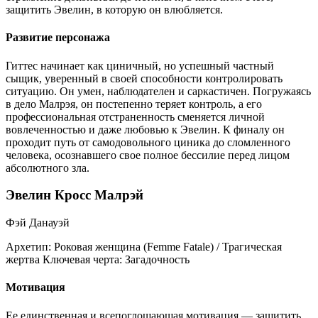
защитить Эвелин, в которую он влюбляется.
Развитие персонажа
Гиттес начинает как циничный, но успешный частный
сыщик, уверенный в своей способности контролировать
ситуацию. Он умен, наблюдателен и саркастичен. Погружаясь
в дело Малрэя, он постепенно теряет контроль, а его
профессиональная отстраненность сменяется личной
вовлеченностью и даже любовью к Эвелин. К финалу он
проходит путь от самодовольного циника до сломленного
человека, осознавшего свое полное бессилие перед лицом
абсолютного зла.
Эвелин Кросс Малрэй
Фэй Данауэй
Архетип:
Роковая женщина (Femme Fatale) / Трагическая
жертва
Ключевая черта:
Загадочность
Мотивация
Ее единственная и всепоглощающая мотивация — защитить