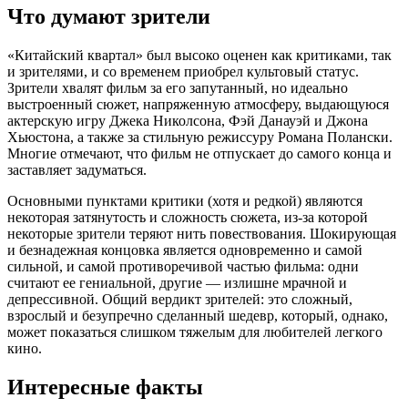
Что думают зрители
«Китайский квартал» был высоко оценен как критиками, так
и зрителями, и со временем приобрел культовый статус.
Зрители хвалят фильм за его запутанный, но идеально
выстроенный сюжет, напряженную атмосферу, выдающуюся
актерскую игру Джека Николсона, Фэй Данауэй и Джона
Хьюстона, а также за стильную режиссуру Романа Полански.
Многие отмечают, что фильм не отпускает до самого конца и
заставляет задуматься.
Основными пунктами критики (хотя и редкой) являются
некоторая затянутость и сложность сюжета, из-за которой
некоторые зрители теряют нить повествования. Шокирующая
и безнадежная концовка является одновременно и самой
сильной, и самой противоречивой частью фильма: одни
считают ее гениальной, другие — излишне мрачной и
депрессивной. Общий вердикт зрителей: это сложный,
взрослый и безупречно сделанный шедевр, который, однако,
может показаться слишком тяжелым для любителей легкого
кино.
Интересные факты