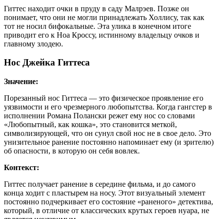
Гиттес находит очки в пруду в саду Малрэев. Позже он
понимает, что они не могли принадлежать Холлису, так как
тот не носил бифокальные. Эта улика в конечном итоге
приводит его к Ноа Кроссу, истинному владельцу очков и
главному злодею.
Нос Джейка Гиттеса
Значение:
Порезанный нос Гиттеса — это физическое проявление его
уязвимости и его чрезмерного любопытства. Когда гангстер в
исполнении Романа Полански режет ему нос со словами
«Любопытный, как кошка», это становится меткой,
символизирующей, что он сунул свой нос не в свое дело. Это
унизительное ранение постоянно напоминает ему (и зрителю)
об опасности, в которую он себя вовлек.
Контекст:
Гиттес получает ранение в середине фильма, и до самого
конца ходит с пластырем на носу. Этот визуальный элемент
постоянно подчеркивает его состояние «раненого» детектива,
который, в отличие от классических крутых героев нуара, не