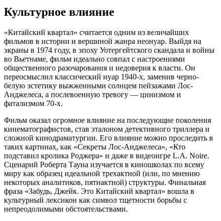
Культурное влияние
«Китайский квартал» считается одним из величайших
фильмов в истории и вершиной жанра неонуар. Выйдя на
экраны в 1974 году, в эпоху Уотергейтского скандала и войны
во Вьетнаме, фильм идеально совпал с настроениями
общественного разочарования и недоверия к власти. Он
переосмыслил классический нуар 1940-х, заменив черно-
белую эстетику выжженными солнцем пейзажами Лос-
Анджелеса, а послевоенную тревогу — цинизмом и
фатализмом 70-х.
Фильм оказал огромное влияние на последующие поколения
кинематографистов, став эталоном детективного триллера и
сложной кинодраматургии. Его влияние можно проследить в
таких картинах, как «Секреты Лос-Анджелеса», «Кто
подставил кролика Роджера» и даже в видеоигре L.A. Noire.
Сценарий Роберта Тауна изучается в киношколах по всему
миру как образец идеальной трехактной (или, по мнению
некоторых аналитиков, пятиактной) структуры. Финальная
фраза «Забудь, Джейк. Это Китайский квартал» вошла в
культурный лексикон как символ тщетности борьбы с
непреодолимыми обстоятельствами.