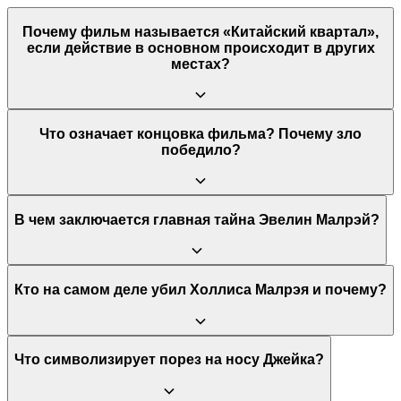
Почему фильм называется «Китайский квартал»,
если действие в основном происходит в других
местах?
Название имеет метафорическое, а не буквальное значение.
Что означает концовка фильма? Почему зло
Для главного героя, Джейка Гиттеса, «Китайский квартал» —
победило?
это символ его прошлого провала как полицейского, места,
где его попытка помочь привела к трагедии. В контексте
фильма это становится метафорой любой ситуации, где благие
намерения бессильны, а законы и логика не работают.
Пессимистичная концовка — это сознательный выбор
В чем заключается главная тайна Эвелин Малрэй?
Финальная сцена разворачивается именно там, чтобы
режиссера Романа Полански. Она отражает центральную
подчеркнуть, что Джейк снова оказался в том же самом
идею фильма: существуют силы коррупции и зла, настолько
«месте» морального хаоса и потерпел поражение.
могущественные, что им невозможно противостоять. Победа
Ноа Кросса и гибель Эвелин подчеркивают фатализм и
Главная тайна заключается в том, что девушка Кэтрин,
Кто на самом деле убил Холлиса Малрэя и почему?
бессилие отдельного человека перед лицом системного,
которую Эвелин называет своей сестрой, на самом деле
укоренившегося порока. Концовка утверждает, что
является ее дочерью. Отцом Кэтрин является отец самой
справедливость — это иллюзия в мире, где правят деньги и
Эвелин, Ноа Кросс, который изнасиловал ее в юности. Эта
власть.
ужасная тайна инцеста является ключом к пониманию ее
Холлиса Малрэя убил его бывший деловой партнер и тесть,
Что символизирует порез на носу Джейка?
нервного и скрытного поведения на протяжении всего
Ноа Кросс. Малрэй обнаружил, что Кросс тайно сбрасывает
фильма.
огромное количество пресной воды в океан, чтобы вызвать