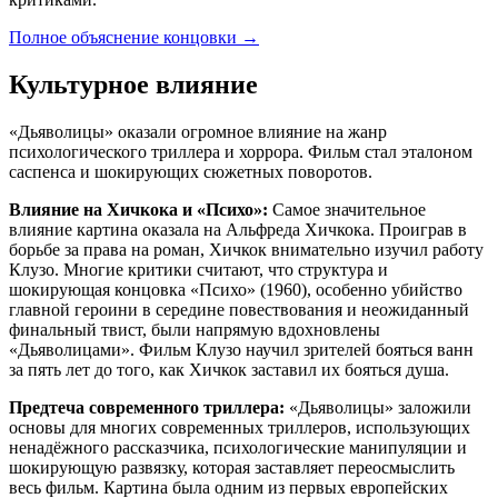
Полное объяснение концовки
→
Культурное влияние
«Дьяволицы» оказали огромное влияние на жанр
психологического триллера и хоррора. Фильм стал эталоном
саспенса и шокирующих сюжетных поворотов.
Влияние на Хичкока и «Психо»:
Самое значительное
влияние картина оказала на Альфреда Хичкока. Проиграв в
борьбе за права на роман, Хичкок внимательно изучил работу
Клузо. Многие критики считают, что структура и
шокирующая концовка «Психо» (1960), особенно убийство
главной героини в середине повествования и неожиданный
финальный твист, были напрямую вдохновлены
«Дьяволицами». Фильм Клузо научил зрителей бояться ванн
за пять лет до того, как Хичкок заставил их бояться душа.
Предтеча современного триллера:
«Дьяволицы» заложили
основы для многих современных триллеров, использующих
ненадёжного рассказчика, психологические манипуляции и
шокирующую развязку, которая заставляет переосмыслить
весь фильм. Картина была одним из первых европейских