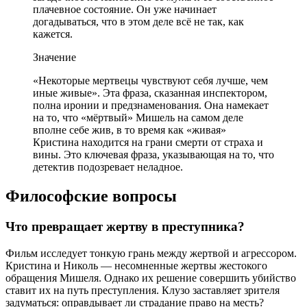
плачевное состояние. Он уже начинает
догадываться, что в этом деле всё не так, как
кажется.
Значение
«Некоторые мертвецы чувствуют себя лучше, чем
иные живые». Эта фраза, сказанная инспектором,
полна иронии и предзнаменования. Она намекает
на то, что «мёртвый» Мишель на самом деле
вполне себе жив, в то время как «живая»
Кристина находится на грани смерти от страха и
вины. Это ключевая фраза, указывающая на то, что
детектив подозревает неладное.
Философские вопросы
Что превращает жертву в преступника?
Фильм исследует тонкую грань между жертвой и агрессором.
Кристина и Николь — несомненные жертвы жестокого
обращения Мишеля. Однако их решение совершить убийство
ставит их на путь преступления. Клузо заставляет зрителя
задуматься: оправдывает ли страдание право на месть?