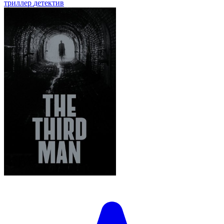
триллер
детектив