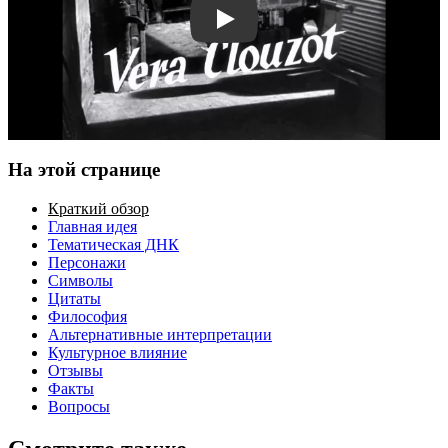
Смотреть трейлер
На этой странице
Краткий обзор
Главная идея
Тематическая ДНК
Персонажи
Символы
Цитаты
Философия
Альтернативные интерпретации
Культурное влияние
Отзывы
Факты
Вопросы