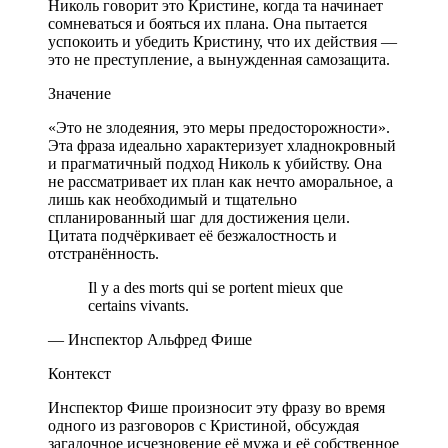
Николь говорит это Кристине, когда та начинает
сомневаться и бояться их плана. Она пытается
успокоить и убедить Кристину, что их действия —
это не преступление, а вынужденная самозащита.
Значение
«Это не злодеяния, это меры предосторожности».
Эта фраза идеально характеризует хладнокровный
и прагматичный подход Николь к убийству. Она
не рассматривает их план как нечто аморальное, а
лишь как необходимый и тщательно
спланированный шаг для достижения цели.
Цитата подчёркивает её безжалостность и
отстранённость.
Il y a des morts qui se portent mieux que
certains vivants.
— Инспектор Альфред Фише
Контекст
Инспектор Фише произносит эту фразу во время
одного из разговоров с Кристиной, обсуждая
загадочное исчезновение её мужа и её собственное