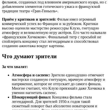
фильмов, созданных под влиянием американского нуара, но с
добавлением элементов готического ужаса и французской
традиции театра «Гран-Гиньоль».
Приём у критиков и зрителей:
Фильм имел огромный
коммерческий успех во Франции и за рубежом. Критики
высоко оценили мастерство режиссуры Клузо, гнетущую
атмосферу и великолепную игру актёров. Его часто называли
«французским Хичкоком». Финальный титр с просьбой не
спойлерить концовку стал легендарным и способствовал
созданию ажиотажа вокруг картины.
Что думают зрители
За что хвалят:
Атмосфера и саспенс:
Зрители единодушно отмечают
мастерски созданную гнетущую, мрачную атмосферу и
напряжение, которое не отпускает до самого финала.
Многие считают, что Клузо превзошёл даже Хичкока в
умении нагнетать саспенс.
Шокирующий финал:
Концовка фильма стала
легендарной. Для зрителей 1950-х годов такой
сюжетный поворот был абсолютно новаторским и