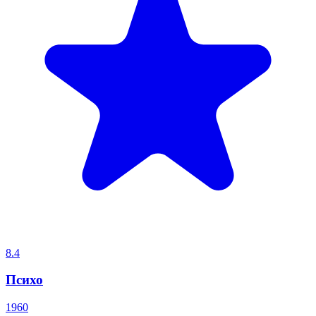
8.4
Психо
1960