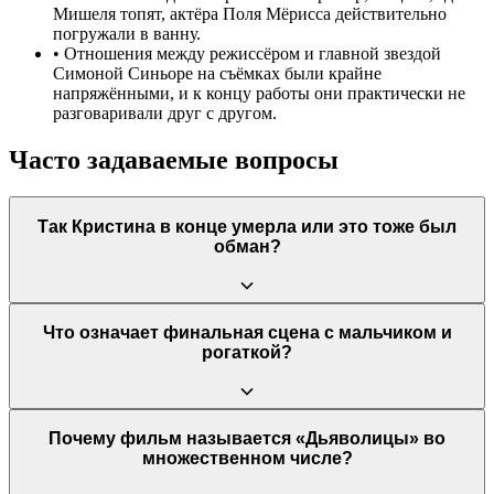
Мишеля топят, актёра Поля Мёрисса действительно
погружали в ванну.
•
Отношения между режиссёром и главной звездой
Симоной Синьоре на съёмках были крайне
напряжёнными, и к концу работы они практически не
разговаривали друг с другом.
Часто задаваемые вопросы
Так Кристина в конце умерла или это тоже был
обман?
Да, Кристина действительно умирает в конце фильма. Её
Что означает финальная сцена с мальчиком и
смерть от сердечного приступа, вызванного шоком, была
рогаткой?
конечной целью всего заговора Мишеля и Николь. В отличие
от «смерти» Мишеля, её гибель была настоящей.
Эта сцена имеет несколько трактовок. Мальчик говорит, что
Почему фильм называется «Дьяволицы» во
рогатку ему вернула Кристина, хотя она уже мертва. Это
множественном числе?
можно понимать буквально (призрак Кристины общается с