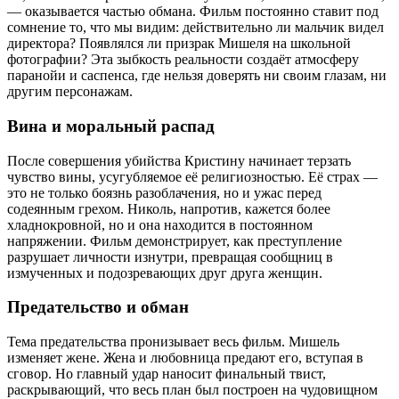
— оказывается частью обмана. Фильм постоянно ставит под
сомнение то, что мы видим: действительно ли мальчик видел
директора? Появлялся ли призрак Мишеля на школьной
фотографии? Эта зыбкость реальности создаёт атмосферу
паранойи и саспенса, где нельзя доверять ни своим глазам, ни
другим персонажам.
Вина и моральный распад
После совершения убийства Кристину начинает терзать
чувство вины, усугубляемое её религиозностью. Её страх —
это не только боязнь разоблачения, но и ужас перед
содеянным грехом. Николь, напротив, кажется более
хладнокровной, но и она находится в постоянном
напряжении. Фильм демонстрирует, как преступление
разрушает личности изнутри, превращая сообщниц в
измученных и подозревающих друг друга женщин.
Предательство и обман
Тема предательства пронизывает весь фильм. Мишель
изменяет жене. Жена и любовница предают его, вступая в
сговор. Но главный удар наносит финальный твист,
раскрывающий, что весь план был построен на чудовищном