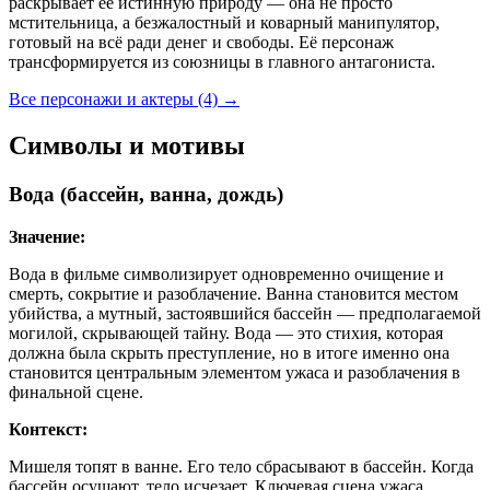
раскрывает её истинную природу — она не просто
мстительница, а безжалостный и коварный манипулятор,
готовый на всё ради денег и свободы. Её персонаж
трансформируется из союзницы в главного антагониста.
Все персонажи и актеры (4)
→
Символы и мотивы
Вода (бассейн, ванна, дождь)
Значение:
Вода в фильме символизирует одновременно очищение и
смерть, сокрытие и разоблачение. Ванна становится местом
убийства, а мутный, застоявшийся бассейн — предполагаемой
могилой, скрывающей тайну. Вода — это стихия, которая
должна была скрыть преступление, но в итоге именно она
становится центральным элементом ужаса и разоблачения в
финальной сцене.
Контекст:
Мишеля топят в ванне. Его тело сбрасывают в бассейн. Когда
бассейн осушают, тело исчезает. Ключевая сцена ужаса