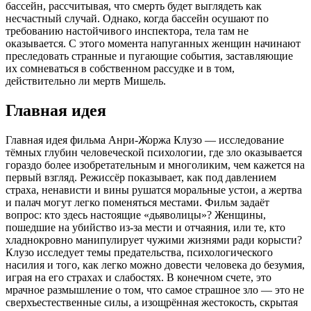
бассейн, рассчитывая, что смерть будет выглядеть как
несчастный случай. Однако, когда бассейн осушают по
требованию настойчивого инспектора, тела там не
оказывается. С этого момента напуганных женщин начинают
преследовать странные и пугающие события, заставляющие
их сомневаться в собственном рассудке и в том,
действительно ли мертв Мишель.
Главная идея
Главная идея фильма Анри-Жоржа Клузо — исследование
тёмных глубин человеческой психологии, где зло оказывается
гораздо более изобретательным и многоликим, чем кажется на
первый взгляд. Режиссёр показывает, как под давлением
страха, ненависти и вины рушатся моральные устои, а жертва
и палач могут легко поменяться местами. Фильм задаёт
вопрос: кто здесь настоящие «дьяволицы»? Женщины,
пошедшие на убийство из-за мести и отчаяния, или те, кто
хладнокровно манипулирует чужими жизнями ради корысти?
Клузо исследует темы предательства, психологического
насилия и того, как легко можно довести человека до безумия,
играя на его страхах и слабостях. В конечном счете, это
мрачное размышление о том, что самое страшное зло — это не
сверхъестественные силы, а изощрённая жестокость, скрытая