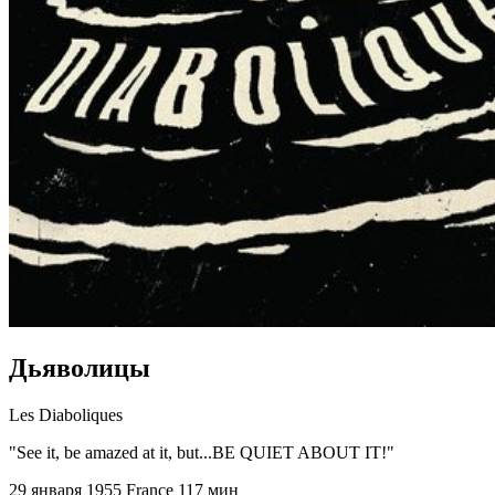
Дьяволицы
Les Diaboliques
"See it, be amazed at it, but...BE QUIET ABOUT IT!"
29 января 1955
France
117 мин