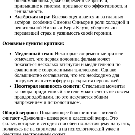
ошеломляющим. Даже современные зрители,
привыкшие к твистам, признают его эффективность и
гениальность.
Актёрская игра:
Высоко оценивается игра главных
актёров, особенно Симоны Синьоре в роли холодной и
решительной Николь и Веры Клузо, убедительно
передавшей страх и уязвимость своей героини.
Основные пункты критики:
Медленный темп:
Некоторые современные зрители
отмечают, что первая половина фильма может
показаться несколько затянутой и медлительной по
сравнению с современными триллерами. Однако
большинство соглашается, что это необходимо для
погружения в атмосферу и раскрытия персонажей.
Некоторая наивность сюжета:
Отдельные моменты
заговора придирчивый зритель может счесть не совсем
правдоподобными, но это искупается общим
напряжением и психологизмом.
Общий вердикт:
Подавляющее большинство зрителей
считают «Дьяволиц» шедевром и классикой жанра. Это
фильм, который и сегодня способен по-настоящему напугать,
полагаясь не на скримеры, а на психологический ужас и
блестяще выстроенный сюжет.