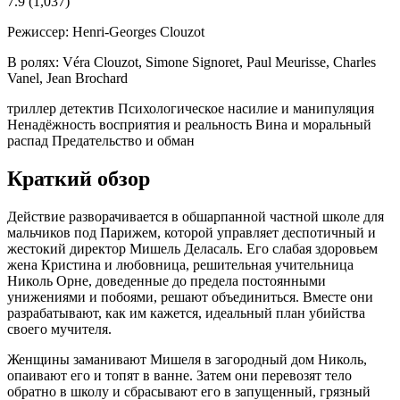
7.9
(1,037)
Режиссер:
Henri-Georges Clouzot
В ролях:
Véra Clouzot, Simone Signoret, Paul Meurisse, Charles
Vanel, Jean Brochard
триллер
детектив
Психологическое насилие и манипуляция
Ненадёжность восприятия и реальность
Вина и моральный
распад
Предательство и обман
Краткий обзор
Действие разворачивается в обшарпанной частной школе для
мальчиков под Парижем, которой управляет деспотичный и
жестокий директор Мишель Деласаль. Его слабая здоровьем
жена Кристина и любовница, решительная учительница
Николь Орне, доведенные до предела постоянными
унижениями и побоями, решают объединиться. Вместе они
разрабатывают, как им кажется, идеальный план убийства
своего мучителя.
Женщины заманивают Мишеля в загородный дом Николь,
опаивают его и топят в ванне. Затем они перевозят тело
обратно в школу и сбрасывают его в запущенный, грязный