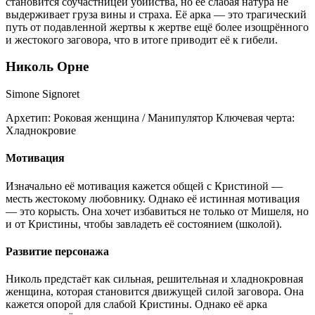
становится соучастницей убийства, но её слабая натура не
выдерживает груза вины и страха. Её арка — это трагический
путь от подавленной жертвы к жертве ещё более изощрённого
и жестокого заговора, что в итоге приводит её к гибели.
Николь Орне
Simone Signoret
Архетип:
Роковая женщина / Манипулятор
Ключевая черта:
Хладнокровие
Мотивация
Изначально её мотивация кажется общей с Кристиной —
месть жестокому любовнику. Однако её истинная мотивация
— это корысть. Она хочет избавиться не только от Мишеля, но
и от Кристины, чтобы завладеть её состоянием (школой).
Развитие персонажа
Николь предстаёт как сильная, решительная и хладнокровная
женщина, которая становится движущей силой заговора. Она
кажется опорой для слабой Кристины. Однако её арка