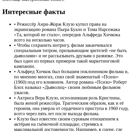
Интересные факты
•
Режиссёр Анри-Жорж Клузо купил права на
экранизацию романа Пьера Буало и Тома Нарсежака
«Та, которой не стало», опередив Альфреда Хичкока
всего на несколько часов.
•
Чтобы сохранить интригу, фильм заканчивался
специальным титром, призывающим зрителей «не быть
дьяволами» и не рассказывать друзьям о развязке. Это
был один из первых примеров такой маркетинговой
кампании.
•
Альфред Хичкок был большим поклонником фильма и,
по мнению многих, снял свой знаменитый «Психо»
(1960) под его влиянием. Автор романа «Психо» Роберт
Блох называл «Дьяволиц» своим любимым фильмом
ужасов.
•
Актриса Вера Клузо, исполнившая роль Кристины,
была женой режиссёра. Трагическим образом, как и её
героиня, она умерла от сердечного приступа в 1960 году,
всего через пять лет после выхода фильма.
•
Клузо был известен своим суровым отношением к
актёрам на съёмочной площадке, стремясь к
максимальной достоверности. Например, в сцене, где