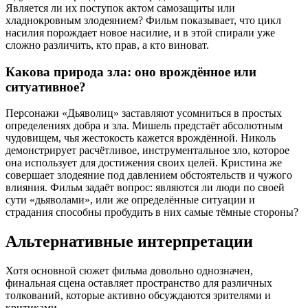
Является ли их поступок актом самозащиты или
хладнокровным злодеянием? Фильм показывает, что цикл
насилия порождает новое насилие, и в этой спирали уже
сложно различить, кто прав, а кто виноват.
Какова природа зла: оно врождённое или
ситуативное?
Персонажи «Дьяволиц» заставляют усомниться в простых
определениях добра и зла. Мишель предстаёт абсолютным
чудовищем, чья жестокость кажется врождённой. Николь
демонстрирует расчётливое, инструментальное зло, которое
она использует для достижения своих целей. Кристина же
совершает злодеяние под давлением обстоятельств и чужого
влияния. Фильм задаёт вопрос: являются ли люди по своей
сути «дьяволами», или же определённые ситуации и
страдания способны пробудить в них самые тёмные стороны?
Альтернативные интерпретации
Хотя основной сюжет фильма довольно однозначен,
финальная сцена оставляет пространство для различных
толкований, которые активно обсуждаются зрителями и
критиками.