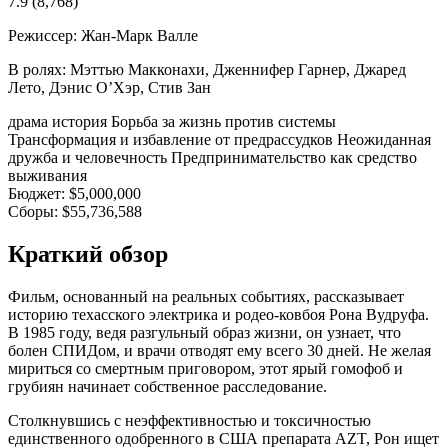
7.9
(8,768)
Режиссер:
Жан-Марк Валле
В ролях:
Мэттью Макконахи, Дженнифер Гарнер, Джаред
Лето, Дэнис О’Хэр, Стив Зан
драма
история
Борьба за жизнь против системы
Трансформация и избавление от предрассудков
Неожиданная
дружба и человечность
Предпринимательство как средство
выживания
Бюджет:
$5,000,000
Сборы:
$55,736,588
Краткий обзор
Фильм, основанный на реальных событиях, рассказывает
историю техасского электрика и родео-ковбоя Рона Вудруфа.
В 1985 году, ведя разгульный образ жизни, он узнает, что
болен СПИДом, и врачи отводят ему всего 30 дней. Не желая
мириться со смертным приговором, этот ярый гомофоб и
грубиян начинает собственное расследование.
Столкнувшись с неэффективностью и токсичностью
единственного одобренного в США препарата AZT, Рон ищет