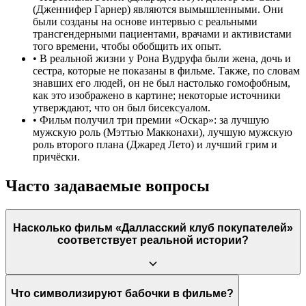
(Дженнифер Гарнер) являются вымышленными. Они
были созданы на основе интервью с реальными
трансгендерными пациентами, врачами и активистами
того времени, чтобы обобщить их опыт.
•
В реальной жизни у Рона Вудруфа были жена, дочь и
сестра, которые не показаны в фильме. Также, по словам
знавших его людей, он не был настолько гомофобным,
как это изображено в картине; некоторые источники
утверждают, что он был бисексуалом.
•
Фильм получил три премии «Оскар»: за лучшую
мужскую роль (Мэттью Макконахи), лучшую мужскую
роль второго плана (Джаред Лето) и лучший грим и
причёски.
Часто задаваемые вопросы
Насколько фильм «Далласский клуб покупателей»
соответствует реальной истории?
Фильм основан на реальной истории Рона Вудруфа, но
Что символизируют бабочки в фильме?
содержит значительные художественные допущения. Сам