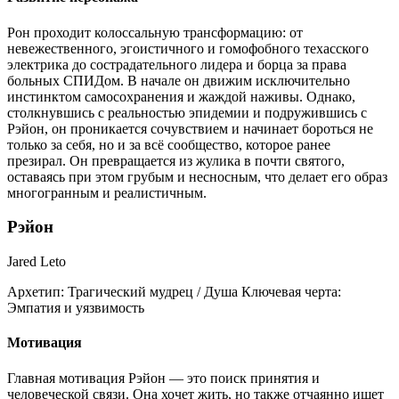
Рон проходит колоссальную трансформацию: от
невежественного, эгоистичного и гомофобного техасского
электрика до сострадательного лидера и борца за права
больных СПИДом. В начале он движим исключительно
инстинктом самосохранения и жаждой наживы. Однако,
столкнувшись с реальностью эпидемии и подружившись с
Рэйон, он проникается сочувствием и начинает бороться не
только за себя, но и за всё сообщество, которое ранее
презирал. Он превращается из жулика в почти святого,
оставаясь при этом грубым и несносным, что делает его образ
многогранным и реалистичным.
Рэйон
Jared Leto
Архетип:
Трагический мудрец / Душа
Ключевая черта:
Эмпатия и уязвимость
Мотивация
Главная мотивация Рэйон — это поиск принятия и
человеческой связи. Она хочет жить, но также отчаянно ищет