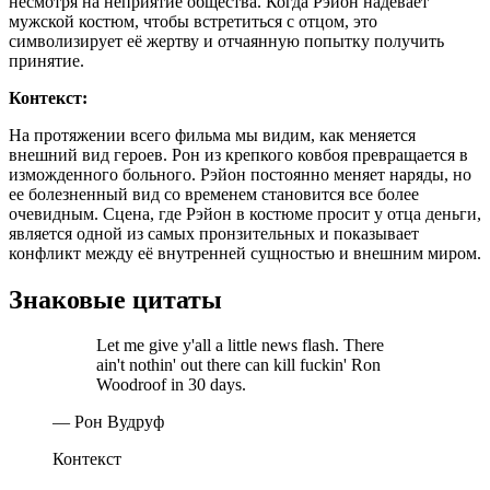
несмотря на неприятие общества. Когда Рэйон надевает
мужской костюм, чтобы встретиться с отцом, это
символизирует её жертву и отчаянную попытку получить
принятие.
Контекст:
На протяжении всего фильма мы видим, как меняется
внешний вид героев. Рон из крепкого ковбоя превращается в
изможденного больного. Рэйон постоянно меняет наряды, но
ее болезненный вид со временем становится все более
очевидным. Сцена, где Рэйон в костюме просит у отца деньги,
является одной из самых пронзительных и показывает
конфликт между её внутренней сущностью и внешним миром.
Знаковые цитаты
Let me give y'all a little news flash. There
ain't nothin' out there can kill fuckin' Ron
Woodroof in 30 days.
— Рон Вудруф
Контекст