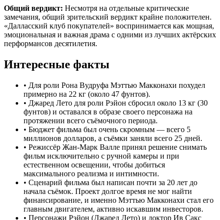
Общий вердикт:
Несмотря на отдельные критические
замечания, общий зрительский вердикт крайне положителен.
«Далласский клуб покупателей» воспринимается как мощная,
эмоциональная и важная драма с одними из лучших актёрских
перформансов десятилетия.
Интересные факты
•
Для роли Рона Вудруфа Мэттью Макконахи похудел
примерно на 22 кг (около 47 фунтов).
•
Джаред Лето для роли Рэйон сбросил около 13 кг (30
фунтов) и оставался в образе своего персонажа на
протяжении всего съёмочного периода.
•
Бюджет фильма был очень скромным — всего 5
миллионов долларов, а съёмки заняли всего 25 дней.
•
Режиссёр Жан-Марк Валле принял решение снимать
фильм исключительно с ручной камеры и при
естественном освещении, чтобы добиться
максимального реализма и интимности.
•
Сценарий фильма был написан почти за 20 лет до
начала съёмок. Проект долгое время не мог найти
финансирование, и именно Мэттью Макконахи стал его
главным двигателем, активно искавшим инвесторов.
•
Персонажи Рэйон (Джаред Лето) и доктор Ив Сакс