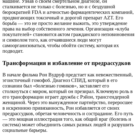
машине. Узнав о своём смертельном диагнозе, он
сталкивается не только с болезнью, но и с бездушной
бюрократией FDA и алчностью фармацевтических компаний,
продвигающих токсичный и дорогой препарат AZT. Его
борьба — это не просто желание выжить, это утверждение
права на выбор собственного лечения. Организация «клуба
покупателей» становится актом гражданского неповиновения
и символом того, как отчаявшиеся люди могут
самоорганизоваться, чтобы обойти систему, которая их
подводит.
Трансформация и избавление от предрассудков
В начале фильма Рон Вудруф предстает как невежественный,
эгоистичный гомофоб. Диагноз СПИД, который в его
сознании был «болезнью гомиков», заставляет его
столкнуться с миром, который он презирал. Ключевую роль в
его трансформации играет дружба с Рэйон, трансгендерной
женщиной. Через это вынужденное партнёрство, переросшее
в искреннюю привязанность, Рон избавляется от своих
предрассудков, обретая человечность и сострадание. Его путь
— это мощная иллюстрация того, как общий враг (болезнь и
система) может объединить самых разных людей и разрушить
социальные барьеры.