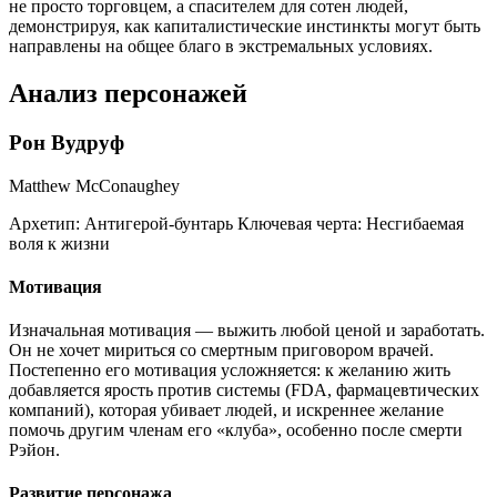
не просто торговцем, а спасителем для сотен людей,
демонстрируя, как капиталистические инстинкты могут быть
направлены на общее благо в экстремальных условиях.
Анализ персонажей
Рон Вудруф
Matthew McConaughey
Архетип:
Антигерой-бунтарь
Ключевая черта:
Несгибаемая
воля к жизни
Мотивация
Изначальная мотивация — выжить любой ценой и заработать.
Он не хочет мириться со смертным приговором врачей.
Постепенно его мотивация усложняется: к желанию жить
добавляется ярость против системы (FDA, фармацевтических
компаний), которая убивает людей, и искреннее желание
помочь другим членам его «клуба», особенно после смерти
Рэйон.
Развитие персонажа