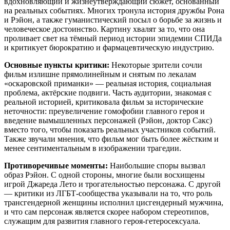
вдохновляющий и жизнеутверждающий сюжет, основанный
на реальных событиях. Многих тронула история дружбы Рона
и Рэйон, а также гуманистический посыл о борьбе за жизнь и
человеческое достоинство. Картину хвалят за то, что она
проливает свет на тёмный период истории эпидемии СПИДа
и критикует бюрократию и фармацевтическую индустрию.
Основные пункты критики:
Некоторые зрители сочли
фильм излишне прямолинейным и снятым по лекалам
«оскаровской приманки» — реальная история, социальная
проблема, актёрские подвиги. Часть аудитории, знакомая с
реальной историей, критиковала фильм за исторические
неточности: преувеличение гомофобии главного героя и
введение вымышленных персонажей (Рэйон, доктор Сакс)
вместо того, чтобы показать реальных участников событий.
Также звучали мнения, что фильм мог быть более жёстким и
менее сентиментальным в изображении трагедии.
Противоречивые моменты:
Наибольшие споры вызвал
образ Рэйон. С одной стороны, многие были восхищены
игрой Джареда Лето и трогательностью персонажа. С другой
— критики из ЛГБТ-сообщества указывали на то, что роль
трансгендерной женщины исполнил цисгендерный мужчина,
и что сам персонаж является скорее набором стереотипов,
служащим для развития главного героя-гетеросексуала.