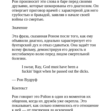
Рон произносит эти слова в баре перед своими
друзьями, которые шокированы его диагнозом. Он
отвергает приговор врачей с характерной для него
грубостью и бравадой, заявляя о начале своей
войны со смертью.
Значение
Эта фраза, сказанная Роном после того, как ему
объявили диагноз, идеально характеризует его
бунтарский дух и отказ сдаваться. Она задаёт тон
всему фильму, демонстрируя его дерзость и
несгибаемую волю перед лицом смертельной
болезни.
I swear, Ray, God must have been a
fuckin' bigot when he passed out the dicks.
— Рон Вудруф
Контекст
Рон говорит это Рэйон в один из моментов их
общения, когда их дружба уже окрепла. Это
показывает, как сильно изменилось его отношение
к ней — от презрения до искренней