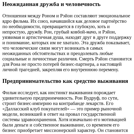
Неожиданная дружба и человечность
Отношения между Роном и Рэйон составляют эмоциональное
ядро фильма. Их союз, начавшийся как деловое партнёрство
по необходимости, превращается в глубокую, хоть и
непростую, дружбу. Рон, грубый ковбой-мачо, и Рэйон,
уязвимая и артистичная душа, находят друг в друге поддержку
и понимание, которых им не хватало. Эта дружба показывает,
что человеческие связи могут возникать в самых
неожиданных обстоятельствах и преодолевать любые
социальные и личностные различия. Смерть Рэйон становится
для Рона не просто потерей бизнес-партнера, а настоящей
личной трагедией, закрепляя его внутреннюю перемену.
Предпринимательство как средство выживания
Фильм исследует, как инстинкт выживания порождает
удивительную предприимчивость. Рон Вудруф, по сути,
строит бизнес-империю на контрабанде лекарств. Его
«Далласский клуб покупателей» — это пример рыночной
модели, возникшей в ответ на провал государственной
системы здравоохранения. Хотя изначально его мотивацией
были деньги и собственное выживание, со временем его
бизнес приобретает миссионерский характер. Он становится