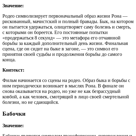
Значение:
Родео символизирует первоначальный образ жизни Рона —
рискованный, мачистский и полный бравады. Бык, на котором
он пытается удержаться, олицетворяет саму болезнь и смерть,
с которыми он бореется. Его постоянные попытки
«продержаться 8 секунд» — это метафора его отчаянной
борьбы за каждый дополнительный день жизни. Финальная
сцена, где он сидит на быке в загоне, — это символ его
принятия своей судьбы и продолжения борьбы до самого
конца.
Контекст:
Фильм начинается со сцены на родео. Образ быка и борьбы с
ним периодически возникает в мыслях Рона. В финале он
снова оказывается на родео, но уже не как безрассудный
ковбой, а как человек, смотрящий в лицо своей смертельной
болезни, но не сдающийся.
Бабочки
Значение:
Бабочки являются символом трансформации, перерождения и