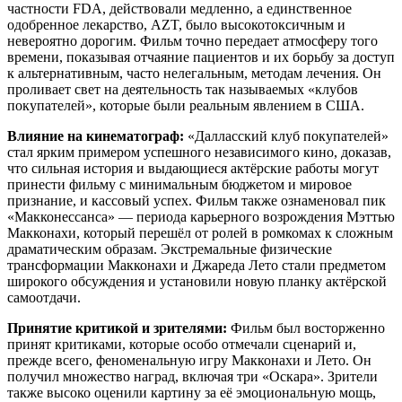
частности FDA, действовали медленно, а единственное
одобренное лекарство, AZT, было высокотоксичным и
невероятно дорогим. Фильм точно передает атмосферу того
времени, показывая отчаяние пациентов и их борьбу за доступ
к альтернативным, часто нелегальным, методам лечения. Он
проливает свет на деятельность так называемых «клубов
покупателей», которые были реальным явлением в США.
Влияние на кинематограф:
«Далласский клуб покупателей»
стал ярким примером успешного независимого кино, доказав,
что сильная история и выдающиеся актёрские работы могут
принести фильму с минимальным бюджетом и мировое
признание, и кассовый успех. Фильм также ознаменовал пик
«Макконессанса» — периода карьерного возрождения Мэттью
Макконахи, который перешёл от ролей в ромкомах к сложным
драматическим образам. Экстремальные физические
трансформации Макконахи и Джареда Лето стали предметом
широкого обсуждения и установили новую планку актёрской
самоотдачи.
Принятие критикой и зрителями:
Фильм был восторженно
принят критиками, которые особо отмечали сценарий и,
прежде всего, феноменальную игру Макконахи и Лето. Он
получил множество наград, включая три «Оскара». Зрители
также высоко оценили картину за её эмоциональную мощь,