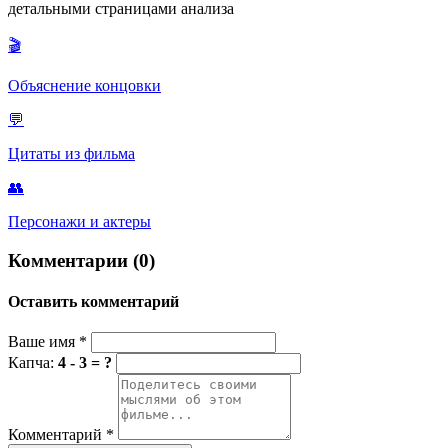
детальными страницами анализа
только внешне, но и внутренне вжиться в образы своих
персонажей, передать их хрупкость и страдания, что в итоге
🎬
принесло обоим премии «Оскар».
Объяснение концовки
💬
Цитаты из фильма
👥
Персонажи и актеры
Комментарии (0)
Оставить комментарий
Ваше имя
*
Капча:
4 - 3 = ?
Комментарий
*