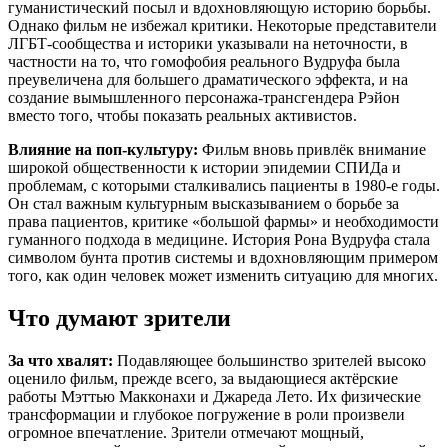
гуманистический посыл и вдохновляющую историю борьбы.
Однако фильм не избежал критики. Некоторые представители
ЛГБТ-сообщества и историки указывали на неточности, в
частности на то, что гомофобия реального Вудруфа была
преувеличена для большего драматического эффекта, и на
создание вымышленного персонажа-трансгендера Рэйон
вместо того, чтобы показать реальных активистов.
Влияние на поп-культуру:
Фильм вновь привлёк внимание
широкой общественности к истории эпидемии СПИДа и
проблемам, с которыми сталкивались пациенты в 1980-е годы.
Он стал важным культурным высказыванием о борьбе за
права пациентов, критике «большой фармы» и необходимости
гуманного подхода в медицине. История Рона Вудруфа стала
символом бунта против системы и вдохновляющим примером
того, как один человек может изменить ситуацию для многих.
Что думают зрители
За что хвалят:
Подавляющее большинство зрителей высоко
оценило фильм, прежде всего, за выдающиеся актёрские
работы Мэттью Макконахи и Джареда Лето. Их физические
трансформации и глубокое погружение в роли произвели
огромное впечатление. Зрители отмечают мощный,