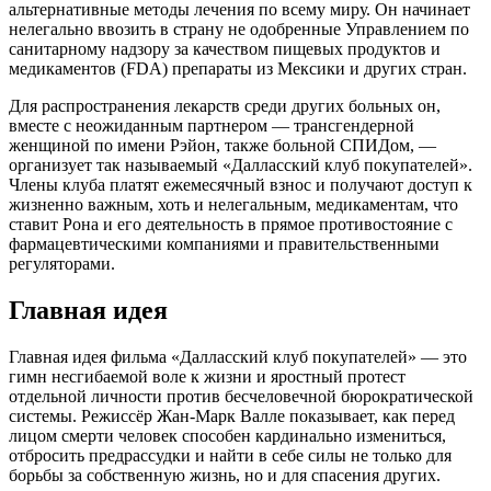
альтернативные методы лечения по всему миру. Он начинает
нелегально ввозить в страну не одобренные Управлением по
санитарному надзору за качеством пищевых продуктов и
медикаментов (FDA) препараты из Мексики и других стран.
Для распространения лекарств среди других больных он,
вместе с неожиданным партнером — трансгендерной
женщиной по имени Рэйон, также больной СПИДом, —
организует так называемый «Далласский клуб покупателей».
Члены клуба платят ежемесячный взнос и получают доступ к
жизненно важным, хоть и нелегальным, медикаментам, что
ставит Рона и его деятельность в прямое противостояние с
фармацевтическими компаниями и правительственными
регуляторами.
Главная идея
Главная идея фильма «Далласский клуб покупателей» — это
гимн несгибаемой воле к жизни и яростный протест
отдельной личности против бесчеловечной бюрократической
системы. Режиссёр Жан-Марк Валле показывает, как перед
лицом смерти человек способен кардинально измениться,
отбросить предрассудки и найти в себе силы не только для
борьбы за собственную жизнь, но и для спасения других.