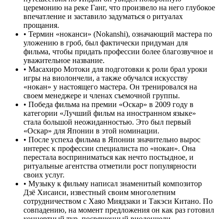
церемонию на реке Ганг, что произвело на него глубокое
впечатление и заставило задуматься о ритуалах
прощания.
•
Термин «ноканси» (Nokanshi), означающий мастера по
уложению в гроб, был фактически придуман для
фильма, чтобы придать профессии более благозвучное и
уважительное название.
•
Масахиро Мотоки для подготовки к роли брал уроки
игры на виолончели, а также обучался искусству
«нокан» у настоящего мастера. Он тренировался на
своем менеджере и членах съемочной группы.
•
Победа фильма на премии «Оскар» в 2009 году в
категории «Лучший фильм на иностранном языке»
стала большой неожиданностью. Это был первый
«Оскар» для Японии в этой номинации.
•
После успеха фильма в Японии значительно вырос
интерес к профессии специалиста по «нокан». Она
перестала восприниматься как нечто постыдное, и
ритуальные агентства отметили рост популярности
своих услуг.
•
Музыку к фильму написал знаменитый композитор
Дзё Хисаиси, известный своим многолетним
сотрудничеством с Хаяо Миядзаки и Такэси Китано. По
совпадению, на момент предложения он как раз готовил
концертный тур, посвященный виолончели.