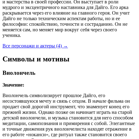
и мастерства в своей профессии. Он выступает в роли
мудрого и эксцентричного наставника для Дайго. Его арка
раскрывается через его влияние на главного героя. Он учит
Дайго не только техническим аспектам работы, но и ее
философии: спокойствию, точности и состраданию. Он не
меняется сам, но меняет мир вокруг себя через своего
ученика.
Все персонажи и актеры (4)
→
Символы и мотивы
Виолончель
Значение:
Виолончель символизирует прошлое Дайго, его
несостоявшуюся мечту и связь с отцом. В начале фильма он
продает свой дорогой инструмент, что знаменует конец его
прежней жизни. Однако позже он начинает играть на старой
детской виолончели, и музыка становится для него способом
медитации, самопознания и примирения с собой. Элегантные
и точные движения рук виолончелиста находят отражение в
его работе «ноканси», где ритуал также становится своего