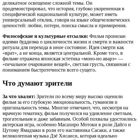
деликатное освещение сложной темы. Он
продемонстрировал, что история, глубоко укорененная в
специфической национальной культуре, может иметь
универсальный отклик, говоря на языке общечеловеческих
ценностей: любви, потери, поиска смысла и примирения.
Философские и культурные отсылки:
Фильм пронизан
идеями буддизма о цикличности жизни и смерти и важности
ритуала для перехода в иное состояние. Идея смерти как
«врат», а не конца, является центральной. Кроме того, в
фильме отражена японская эстетика «моно-но аварэ» —
«печальное очарование вещей», светлая грусть, связанная с
пониманием быстротечности всего сущего.
Что думают зрители
За что хвалят:
Зрители по всему миру высоко оценили
фильм за его глубокую эмоциональность, гуманизм и
оригинальность темы. Многие отмечают, что, несмотря на
мрачную тематику, фильм получился на удивление светлым,
трогательным и даже забавным. Особой похвалы удостоились
актерская игра, особенно Масахиро Мотоки в роли Дайго и
Цутому Ямадзаки в роли его наставника Сасаки, а также
великолепная музыка Дзё Хисаиси, которая идеально