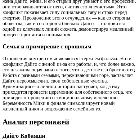
жена Дайго, Мика, и его старый друг узнают о его профессии,
они отворачиваются от него, считая его «нечистым». Этот
конфликт показывает силу социальных табу и страх перед
смертью. Преодоление этого отчуждения — как со стороны
общества, так и со стороны близких Дайго — становится
одной из ключевых линий сюжета, демонстрируя медленный
процесс принятия и понимания.
Семья и примирение с прошлым
Отношения внутри семьи являются стержнем фильма. Это и
конфликт Дайго с женой из-за его работы, и, что более важно,
его незаживающая рана от того, что в детстве его бросил отец.
Работа с разными семьями, переживающими горе, заставляет
Дайго переосмыслить свои собственные чувства.
Кульминация его личной истории наступает, когда ему
приходится провести церемонию для собственного отца, что
приводит к прощению и эмоциональному исцелению.
Беременность Мики в финале символизирует новый
жизненный цикл и возрождение семейных уз.
Анализ персонажей
Дайго Кобаяши