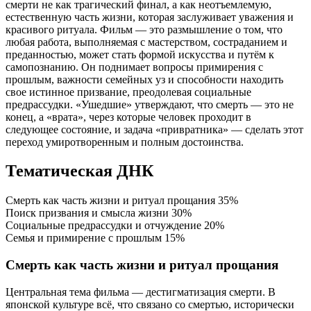
смерти не как трагический финал, а как неотъемлемую,
естественную часть жизни, которая заслуживает уважения и
красивого ритуала. Фильм — это размышление о том, что
любая работа, выполняемая с мастерством, состраданием и
преданностью, может стать формой искусства и путём к
самопознанию. Он поднимает вопросы примирения с
прошлым, важности семейных уз и способности находить
свое истинное призвание, преодолевая социальные
предрассудки. «Ушедшие» утверждают, что смерть — это не
конец, а «врата», через которые человек проходит в
следующее состояние, и задача «привратника» — сделать этот
переход умиротворенным и полным достоинства.
Тематическая ДНК
Смерть как часть жизни и ритуал прощания
35%
Поиск призвания и смысла жизни
30%
Социальные предрассудки и отчуждение
20%
Семья и примирение с прошлым
15%
Смерть как часть жизни и ритуал прощания
Центральная тема фильма — дестигматизация смерти. В
японской культуре всё, что связано со смертью, исторически