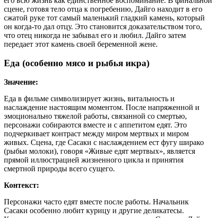
его всю жизнь как единственное воспоминание. В финальной
сцене, готовя тело отца к погребению, Дайго находит в его
сжатой руке тот самый маленький гладкий камень, который
он когда-то дал отцу. Это становится доказательством того,
что отец никогда не забывал его и любил. Дайго затем
передает этот камень своей беременной жене.
Еда (особенно мясо и рыбья икра)
Значение:
Еда в фильме символизирует жизнь, витальность и
наслаждение настоящим моментом. После напряженной и
эмоционально тяжелой работы, связанной со смертью,
персонажи собираются вместе и с аппетитом едят. Это
подчеркивает контраст между миром мертвых и миром
живых. Сцена, где Сасаки с наслаждением ест фугу ширако
(рыбьи молоки), говоря «Живые едят мертвых», является
прямой иллюстрацией жизненного цикла и принятия
смертной природы всего сущего.
Контекст:
Персонажи часто едят вместе после работы. Начальник
Сасаки особенно любит курицу и другие деликатесы.