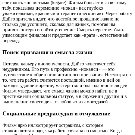
считалось «нечистым» (kegare). Фильм бросает вызов этому
табу, показывая церемонию «нокан» как глубоко
уважительный, красивый и терапевтический акт. Через работу
Дайго зритель видит, что достойное прощание важно не
столько для усопшего, сколько для живых, помогая им
принять потерю и найти утешение. Смерть перестает быть
ужасающим финалом и предстает как «врата», естественный
переход.
Поиск призвания и смысла жизни
Потеряв карьеру виолончелиста, Дайго чувствует себя
неудачником. Его путь в профессию «ноканси» — это
путешествие к обретению истинного призвания. Несмотря на
то, что эта работа считается постыдной, именно в ней он
находит удовлетворение, мастерство и благодарность людей.
Фильм утверждает, что смысл жизни можно найти не в
престиже или социальном статусе, а в служении другим и в
выполнении своего дела с любовью и самоотдачей.
Социальные предрассудки и отчуждение
Фильм ярко иллюстрирует остракизм, с которым
сталкиваются люди, чья работа связана со смертью. Когда