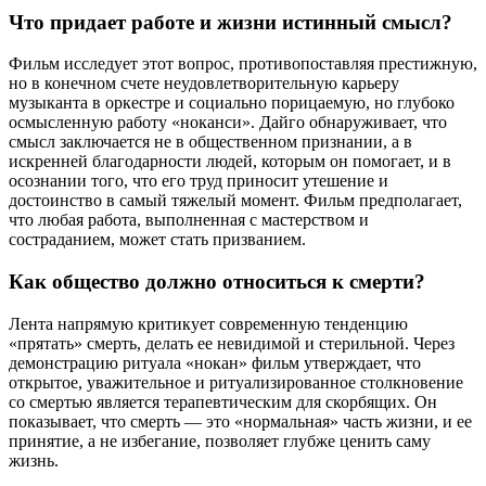
Что придает работе и жизни истинный смысл?
Фильм исследует этот вопрос, противопоставляя престижную,
но в конечном счете неудовлетворительную карьеру
музыканта в оркестре и социально порицаемую, но глубоко
осмысленную работу «ноканси». Дайго обнаруживает, что
смысл заключается не в общественном признании, а в
искренней благодарности людей, которым он помогает, и в
осознании того, что его труд приносит утешение и
достоинство в самый тяжелый момент. Фильм предполагает,
что любая работа, выполненная с мастерством и
состраданием, может стать призванием.
Как общество должно относиться к смерти?
Лента напрямую критикует современную тенденцию
«прятать» смерть, делать ее невидимой и стерильной. Через
демонстрацию ритуала «нокан» фильм утверждает, что
открытое, уважительное и ритуализированное столкновение
со смертью является терапевтическим для скорбящих. Он
показывает, что смерть — это «нормальная» часть жизни, и ее
принятие, а не избегание, позволяет глубже ценить саму
жизнь.