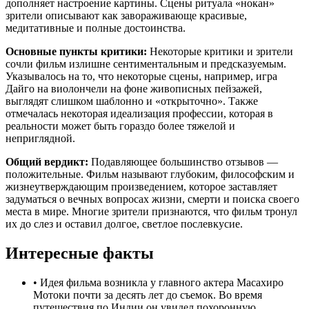
дополняет настроение картины. Сцены ритуала «нокан»
зрители описывают как завораживающе красивые,
медитативные и полные достоинства.
Основные пункты критики:
Некоторые критики и зрители
сочли фильм излишне сентиментальным и предсказуемым.
Указывалось на то, что некоторые сцены, например, игра
Дайго на виолончели на фоне живописных пейзажей,
выглядят слишком шаблонно и «открыточно». Также
отмечалась некоторая идеализация профессии, которая в
реальности может быть гораздо более тяжелой и
неприглядной.
Общий вердикт:
Подавляющее большинство отзывов —
положительные. Фильм называют глубоким, философским и
жизнеутверждающим произведением, которое заставляет
задуматься о вечных вопросах жизни, смерти и поиска своего
места в мире. Многие зрители признаются, что фильм тронул
их до слез и оставил долгое, светлое послевкусие.
Интересные факты
•
Идея фильма возникла у главного актера Масахиро
Мотоки почти за десять лет до съемок. Во время
путешествия по Индии он увидел похоронную