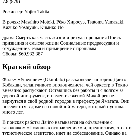
7.8
(879)
Режиссер:
Yojiro Takita
В ролях:
Masahiro Motoki, Рёко Хиросуэ, Tsutomu Yamazaki,
Kazuko Yoshiyuki, Кимико Йо
драма
Смерть как часть жизни и ритуал прощания
Поиск
призвания и смысла жизни
Социальные предрассудки и
отчуждение
Семья и примирение с прошлым
Сборы:
$69,932,387
Краткий обзор
Фильм «Ушедшие» (Okuribito) рассказывает историю Дайго
Кобаяши, талантливого виолончелиста, чей оркестр в Токио
внезапно распускают. Оставшись без работы и с долгом за
дорогой инструмент, он вместе с женой Микой решает
вернуться в свой родной городок в префектуре Ямагата. Они
поселяются в доме его покойной матери, который пустовал
много лет.
В поисках работы Дайго натыкается на объявление с
заголовком «Помощь в отправлениях» и, предполагая, что это
туристическое агентство, идет на собеседование. Однако на