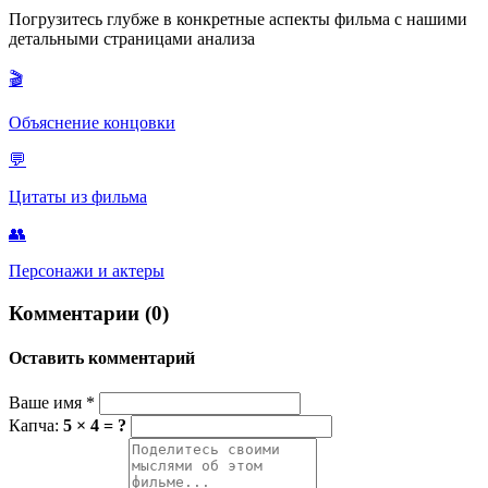
трапезы после тяжелого дня — это способ вернуться в мир
Погрузитесь глубже в конкретные аспекты фильма с нашими
живых, подтвердить свою витальность и насладиться
детальными страницами анализа
настоящим моментом. Особенно символична сцена поедания
рыбьих молок («ширако»), которая прямо говорит о
🎬
жизненном цикле: чтобы жить, нужно потреблять то, что
когда-то было живым. Это подчеркивает философское
принятие смерти как части природы.
Объяснение концовки
💬
Цитаты из фильма
👥
Персонажи и актеры
Комментарии (0)
Оставить комментарий
Ваше имя
*
Капча:
5 × 4 = ?