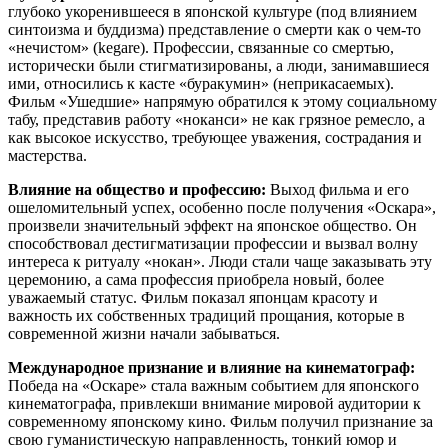
глубоко укоренившееся в японской культуре (под влиянием
синтоизма и буддизма) представление о смерти как о чем-то
«нечистом» (kegare). Профессии, связанные со смертью,
исторически были стигматизированы, а люди, занимавшиеся
ими, относились к касте «буракумин» (неприкасаемых).
Фильм «Ушедшие» напрямую обратился к этому социальному
табу, представив работу «ноканси» не как грязное ремесло, а
как высокое искусство, требующее уважения, сострадания и
мастерства.
Влияние на общество и профессию:
Выход фильма и его
ошеломительный успех, особенно после получения «Оскара»,
произвели значительный эффект на японское общество. Он
способствовал дестигматизации профессии и вызвал волну
интереса к ритуалу «нокан». Люди стали чаще заказывать эту
церемонию, а сама профессия приобрела новый, более
уважаемый статус. Фильм показал японцам красоту и
важность их собственных традиций прощания, которые в
современной жизни начали забываться.
Международное признание и влияние на кинематограф:
Победа на «Оскаре» стала важным событием для японского
кинематографа, привлекши внимание мировой аудитории к
современному японскому кино. Фильм получил признание за
свою гуманистическую направленность, тонкий юмор и