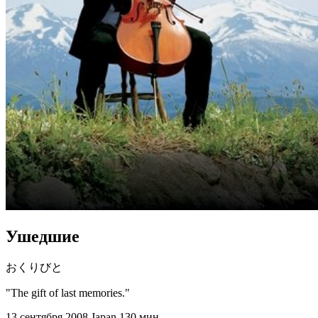
Ушедшие
おくりびと
"The gift of last memories."
13 сентября 2008
Japan
130 мин