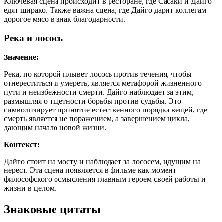
Ключевая сцена происходит в ресторане, где Сасаки и Дайго
едят ширако. Также важна сцена, где Дайго дарит коллегам
дорогое мясо в знак благодарности.
Река и лосось
Значение:
Река, по которой плывет лосось против течения, чтобы
отнереститься и умереть, является метафорой жизненного
пути и неизбежности смерти. Дайго наблюдает за этим,
размышляя о тщетности борьбы против судьбы. Это
символизирует принятие естественного порядка вещей, где
смерть является не поражением, а завершением цикла,
дающим начало новой жизни.
Контекст:
Дайго стоит на мосту и наблюдает за лососем, идущим на
нерест. Эта сцена появляется в фильме как момент
философского осмысления главным героем своей работы и
жизни в целом.
Знаковые цитаты