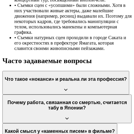
•
Съемки сцен с «усопшими» были сложными. Хотя в
них участвовали живые актеры, даже малейшие
движения (например, ресниц) выдавали их. Поэтому для
некоторых кадров, где требовались манипуляции с
телом, использовались манекены и компьютерная
графика.
•
Съемки натурных сцен проходили в городе Саката и
его окрестностях в префектуре Ямагата, которая
славится своими живописными пейзажами.
Часто задаваемые вопросы
Что такое «ноканси» и реальна ли эта профессия?
«Ноканси» (納棺師) — это японский термин для специалиста,
Почему работа, связанная со смертью, считается
табу в Японии?
проводящего ритуал «нокан», то есть подготовки тела
усопшего и уложения его в гроб. Эта профессия реальна, хотя
до выхода фильма она не была широко известна и часто была
окружена социальными предрассудками. Церемония,
показанная в фильме, включая омовение, переодевание и
Это табу имеет глубокие культурные и религиозные корни, в
Какой смысл у «каменных писем» в фильме?