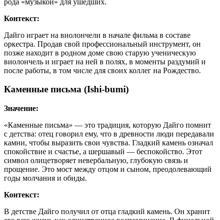
рода «музыкой» для ушедших.
Контекст:
Дайго играет на виолончели в начале фильма в составе
оркестра. Продав свой профессиональный инструмент, он
позже находит в родном доме свою старую ученическую
виолончель и играет на ней в полях, в моменты раздумий и
после работы, в том числе для своих коллег на Рождество.
Каменные письма (Ishi-bumi)
Значение:
«Каменные письма» — это традиция, которую Дайго помнит
с детства: отец говорил ему, что в древности люди передавали
камни, чтобы выразить свои чувства. Гладкий камень означал
спокойствие и счастье, а шершавый — беспокойство. Этот
символ олицетворяет невербальную, глубокую связь и
прощение. Это мост между отцом и сыном, преодолевающий
годы молчания и обиды.
Контекст:
В детстве Дайго получил от отца гладкий камень. Он хранит