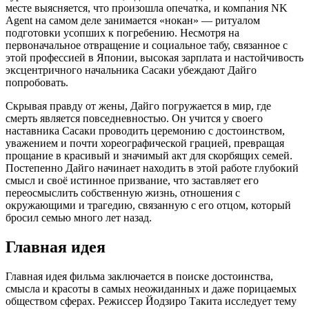
месте выясняется, что произошла опечатка, и компания NK
Agent на самом деле занимается «нокан» — ритуалом
подготовки усопших к погребению. Несмотря на
первоначальное отвращение и социальное табу, связанное с
этой профессией в Японии, высокая зарплата и настойчивость
эксцентричного начальника Сасаки убеждают Дайго
попробовать.
Скрывая правду от жены, Дайго погружается в мир, где
смерть является повседневностью. Он учится у своего
наставника Сасаки проводить церемонию с достоинством,
уважением и почти хореографической грацией, превращая
прощание в красивый и значимый акт для скорбящих семей.
Постепенно Дайго начинает находить в этой работе глубокий
смысл и своё истинное призвание, что заставляет его
переосмыслить собственную жизнь, отношения с
окружающими и трагедию, связанную с его отцом, который
бросил семью много лет назад.
Главная идея
Главная идея фильма заключается в поиске достоинства,
смысла и красоты в самых неожиданных и даже порицаемых
обществом сферах. Режиссер Йодзиро Такита исследует тему