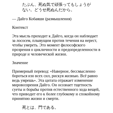
たぶん、死ぬ気で頑張ってもしょうが
ない。どうせ死ぬんだから。
— Дайго Кобаяши (размышления)
Контекст
Эта мысль приходит к Дайго, когда он наблюдает
за лососем, плывущим против течения на нерест,
чтобы умереть. Это момент философского
прозрения о цикличности и предопределенности в
природе и человеческой жизни.
Значение
Примерный перевод: «Наверное, бессмысленно
бороться изо всех сил, рискуя жизнью. Всё равно
ведь умрешь». Эта цитата отражает изменение
мировоззрения Дайго. Он осознает тщетность
суеты и борьбы против естественного хода вещей,
что приводит его к более глубокому и спокойному
принятию жизни и смерти.
死とは、門である。