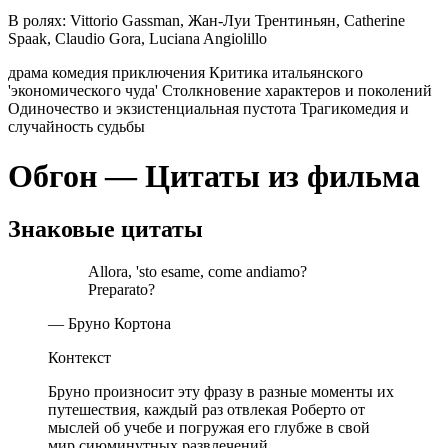
В ролях:
Vittorio Gassman, Жан-Луи Трентиньян, Catherine
Spaak, Claudio Gora, Luciana Angiolillo
драма
комедия
приключения
Критика итальянского
'экономического чуда'
Столкновение характеров и поколений
Одиночество и экзистенциальная пустота
Трагикомедия и
случайность судьбы
Обгон — Цитаты из фильма
Знаковые цитаты
Allora, 'sto esame, come andiamo?
Preparato?
— Бруно Кортона
Контекст
Бруно произносит эту фразу в разные моменты их
путешествия, каждый раз отвлекая Роберто от
мыслей об учебе и погружая его глубже в свой
мир сиюминутных развлечений.