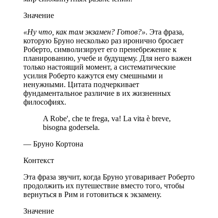
Значение
«Ну что, как там экзамен? Готов?»
. Эта фраза,
которую Бруно несколько раз иронично бросает
Роберто, символизирует его пренебрежение к
планированию, учебе и будущему. Для него важен
только настоящий момент, а систематические
усилия Роберто кажутся ему смешными и
ненужными. Цитата подчеркивает
фундаментальное различие в их жизненных
философиях.
A Robe', che te frega, va! La vita è breve,
bisogna godersela.
— Бруно Кортона
Контекст
Эта фраза звучит, когда Бруно уговаривает Роберто
продолжить их путешествие вместо того, чтобы
вернуться в Рим и готовиться к экзамену.
Значение