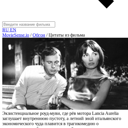
RU
EN
MovieSense.io
/
Обгон
/
Цитаты из фильма
Экзистенциальное роуд-муви, где рёв мотора Lancia Aurelia
заглушает внутреннюю пустоту, а летний зной итальянского
экономического чуда плавится в трагикомедию о